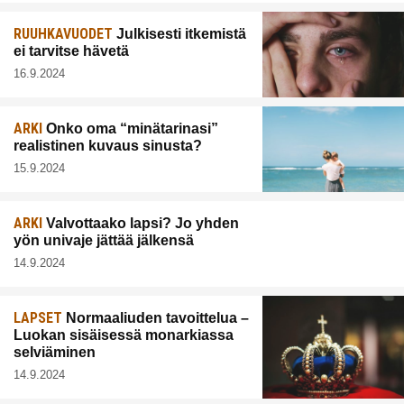
RUUHKAVUODET
Julkisesti itkemistä
ei tarvitse hävetä
16.9.2024
ARKI
Onko oma “minätarinasi”
realistinen kuvaus sinusta?
15.9.2024
ARKI
Valvottaako lapsi? Jo yhden
yön univaje jättää jälkensä
14.9.2024
LAPSET
Normaaliuden tavoittelua –
Luokan sisäisessä monarkiassa
selviäminen
14.9.2024