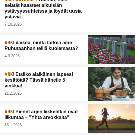
selätät haasteet aikuisiän
ystävyyssuhteissa ja löydät uusia
ystäviä
7.10.2025
ARKI
Vaikea, mutta tärkeä aihe:
Puhutaanhan teillä kuolemasta?
4.3.2025
ARKI
Etsiikö alaikäinen lapsesi
kesätöitä? Tässä hänelle 5
vinkkiä!
21.2.2025
ARKI
Pienet arjen liikkeetkin ovat
liikuntaa – ”Yhtä arvokkaita”
15.1.2025