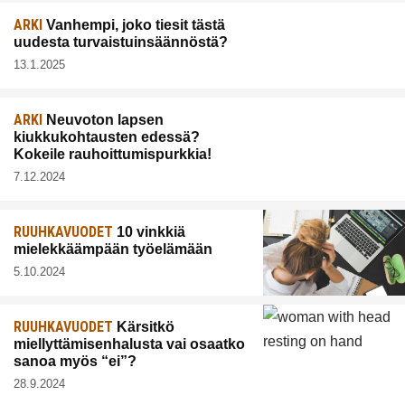
ARKI
Vanhempi, joko tiesit tästä
uudesta turvaistuinsäännöstä?
13.1.2025
ARKI
Neuvoton lapsen
kiukkukohtausten edessä?
Kokeile rauhoittumispurkkia!
7.12.2024
RUUHKAVUODET
10 vinkkiä
mielekkäämpään työelämään
5.10.2024
RUUHKAVUODET
Kärsitkö
miellyttämisenhalusta vai osaatko
sanoa myös “ei”?
28.9.2024