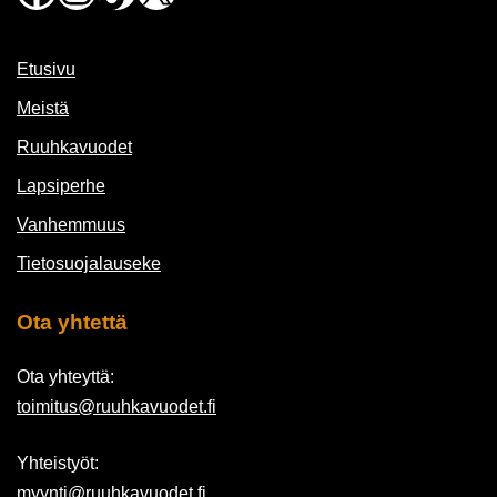
Etusivu
Meistä
Ruuhkavuodet
Lapsiperhe
Vanhemmuus
Tietosuojalauseke
Ota yhtettä
Ota yhteyttä:
toimitus@ruuhkavuodet.fi
Yhteistyöt:
myynti@ruuhkavuodet.fi