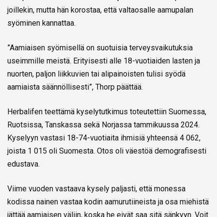
joillekin, mutta hän korostaa, että valtaosalle aamupalan
syöminen kannattaa.
”Aamiaisen syömisellä on suotuisia terveysvaikutuksia
useimmille meistä. Erityisesti alle 18-vuotiaiden lasten ja
nuorten, paljon liikkuvien tai alipainoisten tulisi syödä
aamiaista säännöllisesti”, Thorp päättää.
Herbalifen teettämä kyselytutkimus toteutettiin Suomessa,
Ruotsissa, Tanskassa sekä Norjassa tammikuussa 2024.
Kyselyyn vastasi 18-74-vuotiaita ihmisiä yhteensä 4 062,
joista 1 015 oli Suomesta. Otos oli väestöä demografisesti
edustava.
Viime vuoden vastaava kysely paljasti, että monessa
kodissa nainen vastaa kodin aamurutiineista ja osa miehistä
jättää aamiaisen väliin, koska he eivät saa sitä sänkyyn. Voit