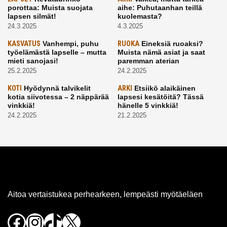
porottaa: Muista suojata
aihe: Puhutaanhan teillä
lapsen silmät!
kuolemasta?
24.3.2025
4.3.2025
KASVATUS
Vanhempi, puhu
RUOKA
Eineksiä ruoaksi?
työelämästä lapselle – mutta
Muista nämä asiat ja saat
mieti sanojasi!
paremman aterian
25.2.2025
24.2.2025
KOTI
Hyödynnä talvikelit
ARKI
Etsiikö alaikäinen
kotia siivotessa – 2 näppärää
lapsesi kesätöitä? Tässä
vinkkiä!
hänelle 5 vinkkiä!
24.2.2025
21.2.2025
Aitoa vertaistukea perhearkeen, lempeästi myötäeläen
Facebook
Instagram
TikTok
X