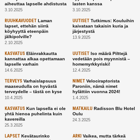
aiheuttaa lapselle ahdistusta
lasten kanssa
3.10.2025
3.10.2025
RUUHKAVUODET
Laman
UUTISET
Tutkimus: Kouluihin
lapset, ettehän siirrä
kaivataan takaisin kuria ja
köyhyyttä eteenpäin
järjestystä
jälkipolville?
13.9.2025
2.10.2025
KASVATUS
Eläinrakkautta
UUTISET
Iso määrä Pilttejä
kannattaa alkaa opettamaan
vedetään pois myynnistä –
lapselle varhain
homemyrkkyriski!
14.6.2025
12.4.2025
TERVEYS
Varhaislapsuus
NIMET
Velociraptorista
maaseudulla on hyvästä
Paroniin, nämä nimet
terveydelle – tästä on kyse
hylättiin vuonna 2024!
10.4.2025
1.4.2025
KASVATUS
Kun lapsella ei ole
MATKAILU
Radisson Blu Hotel
yhtä hienoa puhelinta kuin
Oulu
kavereilla
24.3.2025
25.3.2025
LAPSET
Kevätaurinko
ARKI
Vaikea, mutta tärkeä