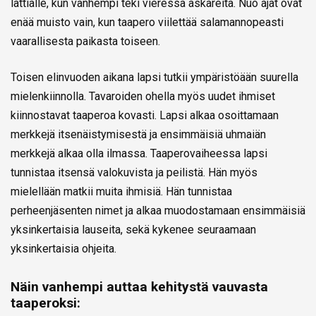
lattialle, kun vanhempi teki vieressä askareita. Nuo ajat ovat
enää muisto vain, kun taapero viilettää salamannopeasti
vaarallisesta paikasta toiseen.
Toisen elinvuoden aikana lapsi tutkii ympäristöään suurella
mielenkiinnolla. Tavaroiden ohella myös uudet ihmiset
kiinnostavat taaperoa kovasti. Lapsi alkaa osoittamaan
merkkejä itsenäistymisestä ja ensimmäisiä uhmaiän
merkkejä alkaa olla ilmassa. Taaperovaiheessa lapsi
tunnistaa itsensä valokuvista ja peilistä. Hän myös
mielellään matkii muita ihmisiä. Hän tunnistaa
perheenjäsenten nimet ja alkaa muodostamaan ensimmäisiä
yksinkertaisia lauseita, sekä kykenee seuraamaan
yksinkertaisia ohjeita.
Näin vanhempi auttaa kehitystä vauvasta
taaperoksi: