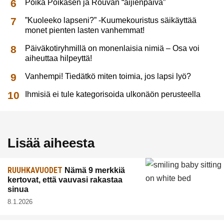
Poika Poikasen ja Rouvan “äijienpäivä”
”Kuoleeko lapseni?” -Kuumekouristus säikäyttää
monet pienten lasten vanhemmat!
Päiväkotiryhmillä on monenlaisia nimiä – Osa voi
aiheuttaa hilpeyttä!
Vanhempi! Tiedätkö miten toimia, jos lapsi lyö?
Ihmisiä ei tule kategorisoida ulkonäön perusteella
Lisää aiheesta
RUUHKAVUODET
Nämä 9 merkkiä
kertovat, että vauvasi rakastaa
sinua
8.1.2026