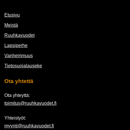
Etusivu
Meistä
Ruuhkavuodet
Lapsiperhe
Vanhemmuus
Tietosuojalauseke
Ota yhtettä
Ota yhteyttä:
toimitus@ruuhkavuodet.fi
Yhteistyöt:
myynti@ruuhkavuodet.fi