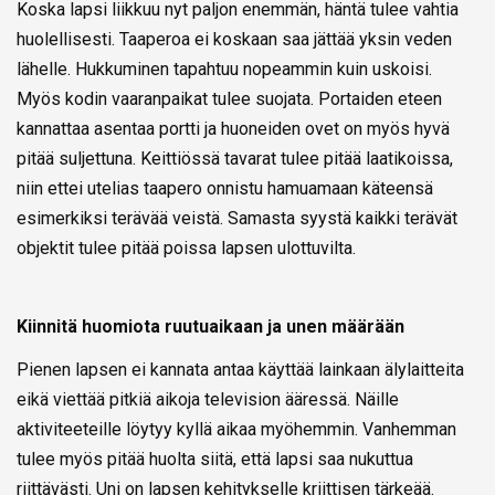
Koska lapsi liikkuu nyt paljon enemmän, häntä tulee vahtia
huolellisesti. Taaperoa ei koskaan saa jättää yksin veden
lähelle. Hukkuminen tapahtuu nopeammin kuin uskoisi.
Myös kodin vaaranpaikat tulee suojata. Portaiden eteen
kannattaa asentaa portti ja huoneiden ovet on myös hyvä
pitää suljettuna. Keittiössä tavarat tulee pitää laatikoissa,
niin ettei utelias taapero onnistu hamuamaan käteensä
esimerkiksi terävää veistä. Samasta syystä kaikki terävät
objektit tulee pitää poissa lapsen ulottuvilta.
Kiinnitä huomiota ruutuaikaan ja unen määrään
Pienen lapsen ei kannata antaa käyttää lainkaan älylaitteita
eikä viettää pitkiä aikoja television ääressä. Näille
aktiviteeteille löytyy kyllä aikaa myöhemmin. Vanhemman
tulee myös pitää huolta siitä, että lapsi saa nukuttua
riittävästi. Uni on lapsen kehitykselle kriittisen tärkeää.