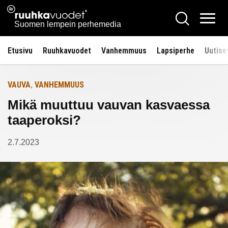
Siirry
Ruuhkavuodet.fi
Hae
Etusivulle
sisältöön
Vali
Suomen lempein perhemedia
Etusivu
Ruuhkavuodet
Vanhemmuus
Lapsiperhe
Uutise
VAUVA
VANHEMMUUS
,
Mikä muuttuu vauvan kasvaessa
taaperoksi?
2.7.2023