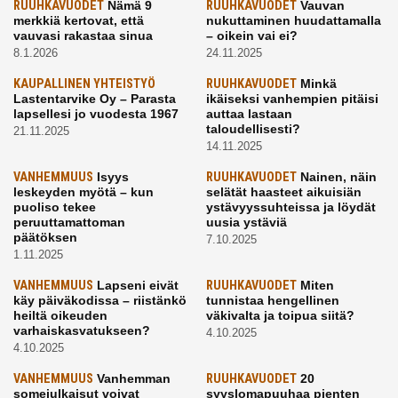
RUUHKAVUODET
Nämä 9
RUUHKAVUODET
Vauvan
merkkiä kertovat, että
nukuttaminen huudattamalla
vauvasi rakastaa sinua
– oikein vai ei?
8.1.2026
24.11.2025
KAUPALLINEN YHTEISTYÖ
RUUHKAVUODET
Minkä
Lastentarvike Oy – Parasta
ikäiseksi vanhempien pitäisi
lapsellesi jo vuodesta 1967
auttaa lastaan
taloudellisesti?
21.11.2025
14.11.2025
VANHEMMUUS
Isyys
RUUHKAVUODET
Nainen, näin
leskeyden myötä – kun
selätät haasteet aikuisiän
puoliso tekee
ystävyyssuhteissa ja löydät
peruuttamattoman
uusia ystäviä
päätöksen
7.10.2025
1.11.2025
VANHEMMUUS
Lapseni eivät
RUUHKAVUODET
Miten
käy päiväkodissa – riistänkö
tunnistaa hengellinen
heiltä oikeuden
väkivalta ja toipua siitä?
varhaiskasvatukseen?
4.10.2025
4.10.2025
VANHEMMUUS
Vanhemman
RUUHKAVUODET
20
somejulkaisut voivat
syyslomapuuhaa pienten