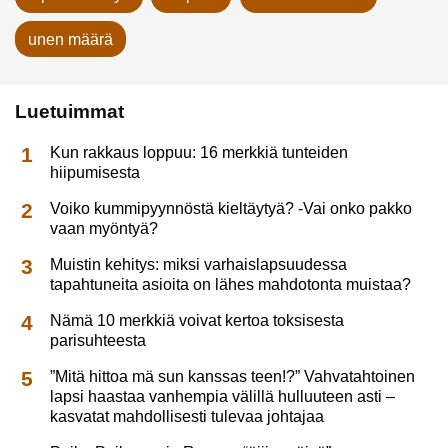
unen määrä
Luetuimmat
Kun rakkaus loppuu: 16 merkkiä tunteiden
hiipumisesta
Voiko kummipyynnöstä kieltäytyä? -Vai onko pakko
vaan myöntyä?
Muistin kehitys: miksi varhaislapsuudessa
tapahtuneita asioita on lähes mahdotonta muistaa?
Nämä 10 merkkiä voivat kertoa toksisesta
parisuhteesta
”Mitä hittoa mä sun kanssas teen!?” Vahvatahtoinen
lapsi haastaa vanhempia välillä hulluuteen asti –
kasvatat mahdollisesti tulevaa johtajaa