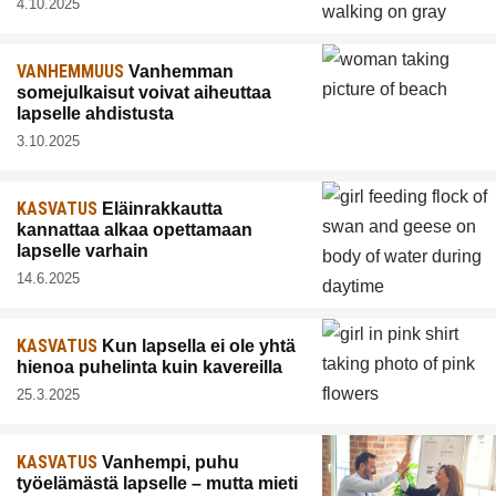
4.10.2025
VANHEMMUUS
Vanhemman
somejulkaisut voivat aiheuttaa
lapselle ahdistusta
3.10.2025
KASVATUS
Eläinrakkautta
kannattaa alkaa opettamaan
lapselle varhain
14.6.2025
KASVATUS
Kun lapsella ei ole yhtä
hienoa puhelinta kuin kavereilla
25.3.2025
KASVATUS
Vanhempi, puhu
työelämästä lapselle – mutta mieti