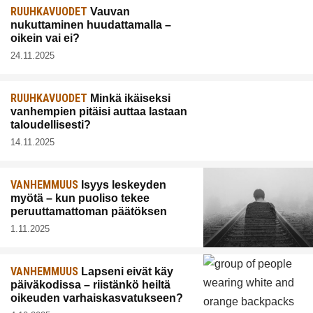
RUUHKAVUODET
Vauvan
nukuttaminen huudattamalla –
oikein vai ei?
24.11.2025
RUUHKAVUODET
Minkä ikäiseksi
vanhempien pitäisi auttaa lastaan
taloudellisesti?
14.11.2025
VANHEMMUUS
Isyys leskeyden
myötä – kun puoliso tekee
peruuttamattoman päätöksen
1.11.2025
VANHEMMUUS
Lapseni eivät käy
päiväkodissa – riistänkö heiltä
oikeuden varhaiskasvatukseen?