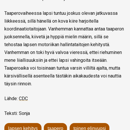
Taaperovaiheessa lapsi tuntuu joskus olevan jatkuvassa
liikkeessä, sillä hänellä on kova kiire harjoitella
koordinaatiotaitojaan. Vanhemman kannattaa antaa taaperon
juoksennella, kiivetä ja hyppiä mielin määrin, sillä se
tehostaa lapsen motoriikan hallintataitojen kehitystä.
Vanhemman on toki hyvä valvoa vieressä, ettei riehuminen
mene liiallisuuksiin ja ettei lapsi vahingoita itseään.
Taaperoaika voi toisinaan tuntua varsin villiltä ajalta, mutta
kärsivällisellä asenteella tästäkin aikakaudesta voi nauttia
täysin rinnoin.
Lähde:
CDC
Teksti: Sonja
lapsen kehitys
taapero
toinen elinvuosi