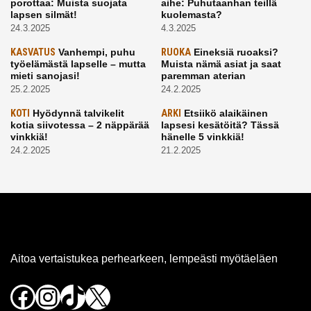
porottaa: Muista suojata
aihe: Puhutaanhan teillä
lapsen silmät!
kuolemasta?
24.3.2025
4.3.2025
KASVATUS
Vanhempi, puhu
RUOKA
Eineksiä ruoaksi?
työelämästä lapselle – mutta
Muista nämä asiat ja saat
mieti sanojasi!
paremman aterian
25.2.2025
24.2.2025
KOTI
Hyödynnä talvikelit
ARKI
Etsiikö alaikäinen
kotia siivotessa – 2 näppärää
lapsesi kesätöitä? Tässä
vinkkiä!
hänelle 5 vinkkiä!
24.2.2025
21.2.2025
Aitoa vertaistukea perhearkeen, lempeästi myötäeläen
Facebook
Instagram
TikTok
X