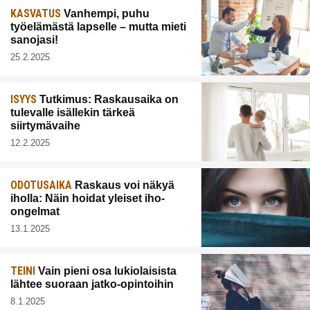
KASVATUS
Vanhempi, puhu
työelämästä lapselle – mutta mieti
sanojasi!
25.2.2025
ISYYS
Tutkimus: Raskausaika on
tulevalle isällekin tärkeä
siirtymävaihe
12.2.2025
ODOTUSAIKA
Raskaus voi näkyä
iholla: Näin hoidat yleiset iho-
ongelmat
13.1.2025
TEINI
Vain pieni osa lukiolaisista
lähtee suoraan jatko-opintoihin
8.1.2025