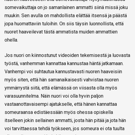
somevaikuttaja on jo samanlainen ammatti siinä missä joku
muukin. Sen avulla on mahdollista elättää itsensä ja päästä
jopa huomattaviin tuloihin. On siis täysin luonnollista, että
nuoret haaveilevat tästä ammatista muiden ammattien
ohella.
Jos nuori on kiinnostunut videoiden tekemisestä ja luovasta
työstä, vanhemman kannattaa kannustaa häntä jatkamaan.
Vanhempi voi suhtautua kannustavasti nuoren haaveisiin
myös siten, että hän samanaikaisesti vahvistaa nuoren
ymmärrystä siitä, että elämässä on viisasta olla myös
varasuunnitelma. Näin nuori voi olla hyvin paljon
vastaanottavaisempi ajatukselle, että hänen kannattaa
someuraansa edistäessään myös ohessa opiskella
itselleen jokin sellainen ammatti, josta hän pitää ja jota hän
voi tarvittaessa tehdä työkseen, jos someura ei ota tuulta