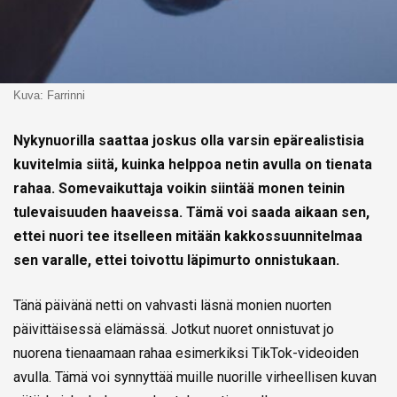
Kuva: Farrinni
Nykynuorilla saattaa joskus olla varsin epärealistisia
kuvitelmia siitä, kuinka helppoa netin avulla on tienata
rahaa. Somevaikuttaja voikin siintää monen teinin
tulevaisuuden haaveissa. Tämä voi saada aikaan sen,
ettei nuori tee itselleen mitään kakkossuunnitelmaa
sen varalle, ettei toivottu läpimurto onnistukaan.
Tänä päivänä netti on vahvasti läsnä monien nuorten
päivittäisessä elämässä. Jotkut nuoret onnistuvat jo
nuorena tienaamaan rahaa esimerkiksi TikTok-videoiden
avulla. Tämä voi synnyttää muille nuorille virheellisen kuvan