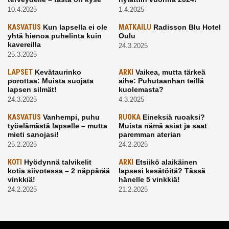
10.4.2025
1.4.2025
KASVATUS
Kun lapsella ei ole
MATKAILU
Radisson Blu Hotel
yhtä hienoa puhelinta kuin
Oulu
kavereilla
24.3.2025
25.3.2025
LAPSET
Kevätaurinko
ARKI
Vaikea, mutta tärkeä
porottaa: Muista suojata
aihe: Puhutaanhan teillä
lapsen silmät!
kuolemasta?
24.3.2025
4.3.2025
KASVATUS
Vanhempi, puhu
RUOKA
Eineksiä ruoaksi?
työelämästä lapselle – mutta
Muista nämä asiat ja saat
mieti sanojasi!
paremman aterian
25.2.2025
24.2.2025
KOTI
Hyödynnä talvikelit
ARKI
Etsiikö alaikäinen
kotia siivotessa – 2 näppärää
lapsesi kesätöitä? Tässä
vinkkiä!
hänelle 5 vinkkiä!
24.2.2025
21.2.2025