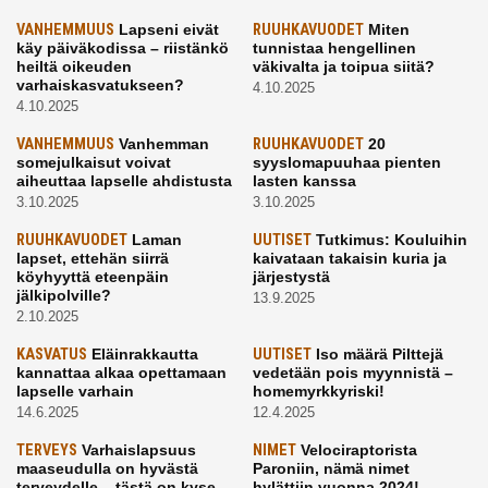
VANHEMMUUS
Lapseni eivät
RUUHKAVUODET
Miten
käy päiväkodissa – riistänkö
tunnistaa hengellinen
heiltä oikeuden
väkivalta ja toipua siitä?
varhaiskasvatukseen?
4.10.2025
4.10.2025
VANHEMMUUS
Vanhemman
RUUHKAVUODET
20
somejulkaisut voivat
syyslomapuuhaa pienten
aiheuttaa lapselle ahdistusta
lasten kanssa
3.10.2025
3.10.2025
RUUHKAVUODET
Laman
UUTISET
Tutkimus: Kouluihin
lapset, ettehän siirrä
kaivataan takaisin kuria ja
köyhyyttä eteenpäin
järjestystä
jälkipolville?
13.9.2025
2.10.2025
KASVATUS
Eläinrakkautta
UUTISET
Iso määrä Pilttejä
kannattaa alkaa opettamaan
vedetään pois myynnistä –
lapselle varhain
homemyrkkyriski!
14.6.2025
12.4.2025
TERVEYS
Varhaislapsuus
NIMET
Velociraptorista
maaseudulla on hyvästä
Paroniin, nämä nimet
terveydelle – tästä on kyse
hylättiin vuonna 2024!