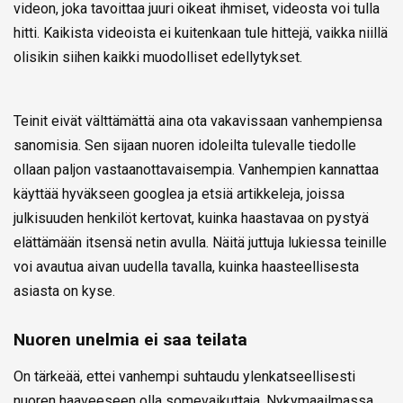
videon, joka tavoittaa juuri oikeat ihmiset, videosta voi tulla
hitti. Kaikista videoista ei kuitenkaan tule hittejä, vaikka niillä
olisikin siihen kaikki muodolliset edellytykset.
Teinit eivät välttämättä aina ota vakavissaan vanhempiensa
sanomisia. Sen sijaan nuoren idoleilta tulevalle tiedolle
ollaan paljon vastaanottavaisempia. Vanhempien kannattaa
käyttää hyväkseen googlea ja etsiä artikkeleja, joissa
julkisuuden henkilöt kertovat, kuinka haastavaa on pystyä
elättämään itsensä netin avulla. Näitä juttuja lukiessa teinille
voi avautua aivan uudella tavalla, kuinka haasteellisesta
asiasta on kyse.
Nuoren unelmia ei saa teilata
On tärkeää, ettei vanhempi suhtaudu ylenkatseellisesti
nuoren haaveeseen olla somevaikuttaja. Nykymaailmassa