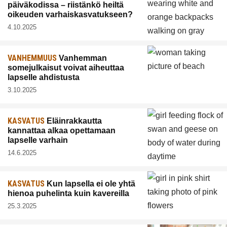
päiväkodissa – riistänkö heiltä
oikeuden varhaiskasvatukseen?
4.10.2025
VANHEMMUUS
Vanhemman
somejulkaisut voivat aiheuttaa
lapselle ahdistusta
3.10.2025
KASVATUS
Eläinrakkautta
kannattaa alkaa opettamaan
lapselle varhain
14.6.2025
KASVATUS
Kun lapsella ei ole yhtä
hienoa puhelinta kuin kavereilla
25.3.2025