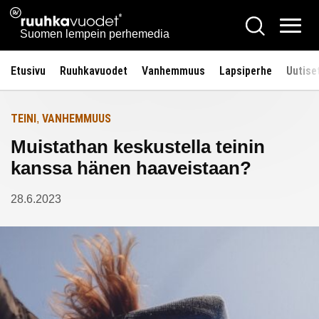
Siirry
Ruuhkavuodet.fi
Hae
Etusivulle
sisältöön
Vali
Suomen lempein perhemedia
Etusivu
Ruuhkavuodet
Vanhemmuus
Lapsiperhe
Uutise
TEINI
VANHEMMUUS
,
Muistathan keskustella teinin
kanssa hänen haaveistaan?
28.6.2023