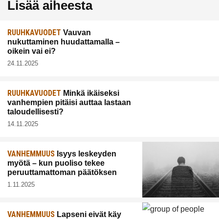
Lisää aiheesta
RUUHKAVUODET
Vauvan
nukuttaminen huudattamalla –
oikein vai ei?
24.11.2025
RUUHKAVUODET
Minkä ikäiseksi
vanhempien pitäisi auttaa lastaan
taloudellisesti?
14.11.2025
VANHEMMUUS
Isyys leskeyden
myötä – kun puoliso tekee
peruuttamattoman päätöksen
1.11.2025
VANHEMMUUS
Lapseni eivät käy