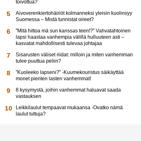
toivottua?
Aivoverenkiertohäiriöt kolmanneksi yleisin kuolinsyy
Suomessa – Mistä tunnistat oireet?
”Mitä hittoa mä sun kanssas teen!?” Vahvatahtoinen
lapsi haastaa vanhempia välillä hulluuteen asti –
kasvatat mahdollisesti tulevaa johtajaa
Sisarusten väliset riidat: milloin ja miten vanhemman
tulee puuttua peliin?
”Kuoleeko lapseni?” -Kuumekouristus säikäyttää
monet pienten lasten vanhemmat!
8 kysymystä, joihin vanhemmat haluavat saada
vastauksen
Leikkilaulut tempaavat mukaansa -Ovatko nämä
laulut tuttuja?