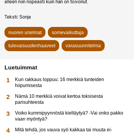
alleen niin nopeasti kuin hän on toivonut.
Teksti: Sonja
nuoren unelmat
somevaikuttaja
tulevaisuudenhaaveet
varasuunnitelma
Luetuimmat
Kun rakkaus loppuu: 16 merkkiä tunteiden
hiipumisesta
Nämä 10 merkkiä voivat kertoa toksisesta
parisuhteesta
Voiko kummipyynnöstä kieltäytyä? -Vai onko pakko
vaan myöntyä?
Mitä tehdä, jos vauva syö kakkaa tai muuta ei-