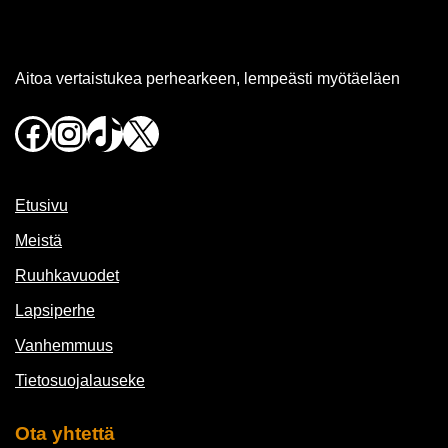
Aitoa vertaistukea perhearkeen, lempeästi myötäeläen
Facebook
Instagram
TikTok
X
Etusivu
Meistä
Ruuhkavuodet
Lapsiperhe
Vanhemmuus
Tietosuojalauseke
Ota yhtettä