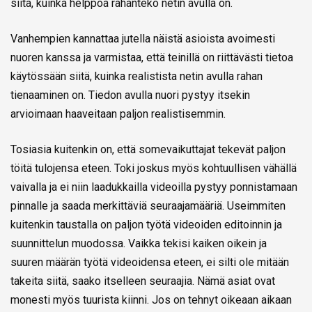
siitä, kuinka helppoa rahanteko netin avulla on.
Vanhempien kannattaa jutella näistä asioista avoimesti
nuoren kanssa ja varmistaa, että teinillä on riittävästi tietoa
käytössään siitä, kuinka realistista netin avulla rahan
tienaaminen on. Tiedon avulla nuori pystyy itsekin
arvioimaan haaveitaan paljon realistisemmin.
Tosiasia kuitenkin on, että somevaikuttajat tekevät paljon
töitä tulojensa eteen. Toki joskus myös kohtuullisen vähällä
vaivalla ja ei niin laadukkailla videoilla pystyy ponnistamaan
pinnalle ja saada merkittäviä seuraajamääriä. Useimmiten
kuitenkin taustalla on paljon työtä videoiden editoinnin ja
suunnittelun muodossa. Vaikka tekisi kaiken oikein ja
suuren määrän työtä videoidensa eteen, ei silti ole mitään
takeita siitä, saako itselleen seuraajia. Nämä asiat ovat
monesti myös tuurista kiinni. Jos on tehnyt oikeaan aikaan