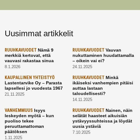
Uusimmat artikkelit
RUUHKAVUODET
Nämä 9
RUUHKAVUODET
Vauvan
merkkiä kertovat, että
nukuttaminen huudattamalla
vauvasi rakastaa sinua
– oikein vai ei?
8.1.2026
24.11.2025
KAUPALLINEN YHTEISTYÖ
RUUHKAVUODET
Minkä
Lastentarvike Oy – Parasta
ikäiseksi vanhempien pitäisi
lapsellesi jo vuodesta 1967
auttaa lastaan
taloudellisesti?
21.11.2025
14.11.2025
VANHEMMUUS
Isyys
RUUHKAVUODET
Nainen, näin
leskeyden myötä – kun
selätät haasteet aikuisiän
puoliso tekee
ystävyyssuhteissa ja löydät
peruuttamattoman
uusia ystäviä
päätöksen
7.10.2025
1.11.2025