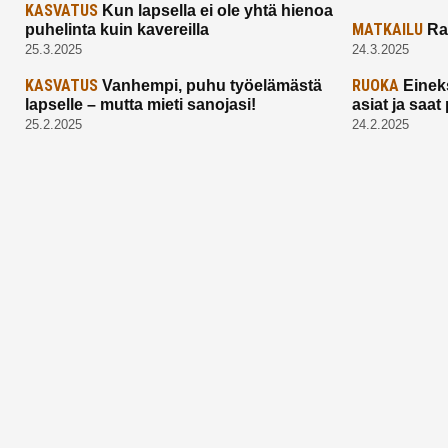
KASVATUS
Kun lapsella ei ole yhtä hienoa
MATKAILU
puhelinta kuin kavereilla
Ra
25.3.2025
24.3.2025
KASVATUS
RUOKA
Vanhempi, puhu työelämästä
Einek
lapselle – mutta mieti sanojasi!
asiat ja saa
25.2.2025
24.2.2025
Aitoa vertaistukea perhearkeen, lempeästi
myötäeläen
Facebook
Instagram
TikTok
X