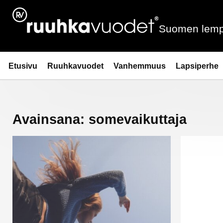
Siirry
sisältöön
Suomen lemp
Ruuhkavuodet.fi
Etusivu
Ruuhkavuodet
Vanhemmuus
Lapsiperhe
Avainsana:
somevaikuttaja