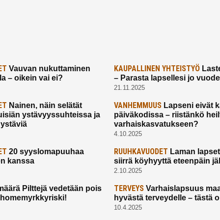
ET
KAUPALLINEN YHTEISTYÖ
Vauvan nukuttaminen
Laste
a – oikein vai ei?
– Parasta lapsellesi jo vuod
21.11.2025
ET
VANHEMMUUS
Nainen, näin selätät
Lapseni eivät 
uisiän ystävyyssuhteissa ja
päiväkodissa – riistänkö hei
 ystäviä
varhaiskasvatukseen?
4.10.2025
ET
RUUHKAVUODET
20 syyslomapuuhaa
Laman lapset,
en kanssa
siirrä köyhyyttä eteenpäin jäl
2.10.2025
TERVEYS
määrä Pilttejä vedetään pois
Varhaislapsuus maa
 homemyrkkyriski!
hyvästä terveydelle – tästä 
10.4.2025