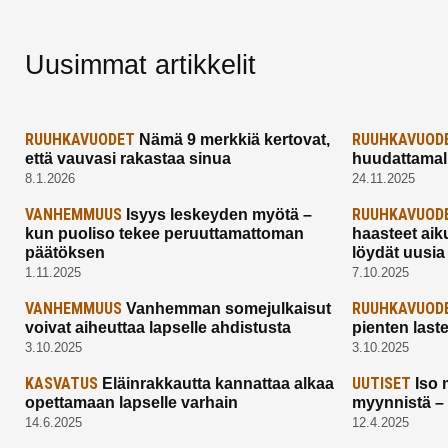
Uusimmat artikkelit
RUUHKAVUODET
RUUHKAVUOD
Nämä 9 merkkiä kertovat,
että vauvasi rakastaa sinua
huudattamall
8.1.2026
24.11.2025
VANHEMMUUS
RUUHKAVUOD
Isyys leskeyden myötä –
kun puoliso tekee peruuttamattoman
haasteet aik
päätöksen
löydät uusia
1.11.2025
7.10.2025
VANHEMMUUS
RUUHKAVUOD
Vanhemman somejulkaisut
voivat aiheuttaa lapselle ahdistusta
pienten last
3.10.2025
3.10.2025
KASVATUS
UUTISET
Eläinrakkautta kannattaa alkaa
Iso 
opettamaan lapselle varhain
myynnistä –
14.6.2025
12.4.2025