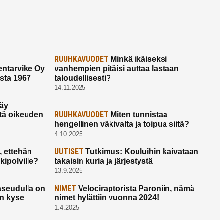
RUUHKAVUODET
Minkä ikäiseksi
ntarvike Oy
vanhempien pitäisi auttaa lastaan
esta 1967
taloudellisesti?
14.11.2025
käy
RUUHKAVUODET
ltä oikeuden
Miten tunnistaa
hengellinen väkivalta ja toipua siitä?
4.10.2025
UUTISET
 ettehän
Tutkimus: Kouluihin kaivataan
kipolville?
takaisin kuria ja järjestystä
13.9.2025
NIMET
seudulla on
Velociraptorista Paroniin, nämä
on kyse
nimet hylättiin vuonna 2024!
1.4.2025