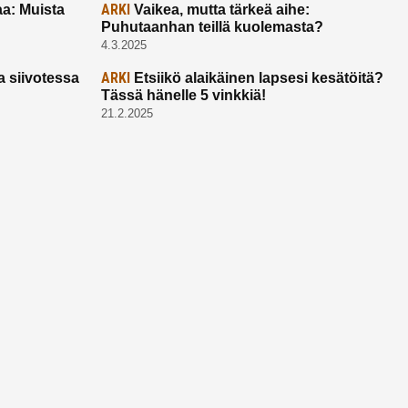
ARKI
a: Muista
Vaikea, mutta tärkeä aihe:
Puhutaanhan teillä kuolemasta?
4.3.2025
ARKI
a siivotessa
Etsiikö alaikäinen lapsesi kesätöitä?
Tässä hänelle 5 vinkkiä!
21.2.2025
Ota yhtettä
Ota yhteyttä:
toimitus@ruuhkavuodet.fi
Yhteistyöt:
myynti@ruuhkavuodet.fi