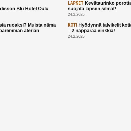
LAPSET
Kevätaurinko porotta
disson Blu Hotel Oulu
suojata lapsen silmät!
24.3.2025
KOTI
siä ruoaksi? Muista nämä
Hyödynnä talvikelit koti
t paremman aterian
– 2 näppärää vinkkiä!
24.2.2025
Etusivu
Meistä
Ruuhkavuodet
Lapsiperhe
Vanhemmuus
Tietosuojalauseke