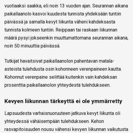
vuotiaaksi saakka, eli noin 13 vuoden ajan. Seurannan aikana
paikallaanolo kasvoi kuudesta tunnista yhdeksään tuntiin
päivässä ja samalla kevyt liikunta väheni kahdeksasta
tunnista kolmeen tuntiin. Reippaan tai raskaan liikunnan
määrä pysyi jokseenkin muuttumattomana seurannan aikana,
noin 50 minuuttia päivässä.
Tutkijat havaitsivat paikallaanolon pahentavan matala-
asteista tulehdusta osin kohonneen verenpaineen kautta.
Kohonnut verenpaine selittää kuitenkin vain kahdeksan
prosenttia paikallaanolon yhteydestä tulehdukseen.
Kevyen liikunnan tärkeyttä ei ole ymmärretty
Lapsuudesta varhaisnuoruuteen jatkuva kevyt liikunta oli
yhteydessä vähäisempään tulehdukseen. Kehon
rasvapitoisuuden nousu vähensi kevyen liikunnan vaikutusta