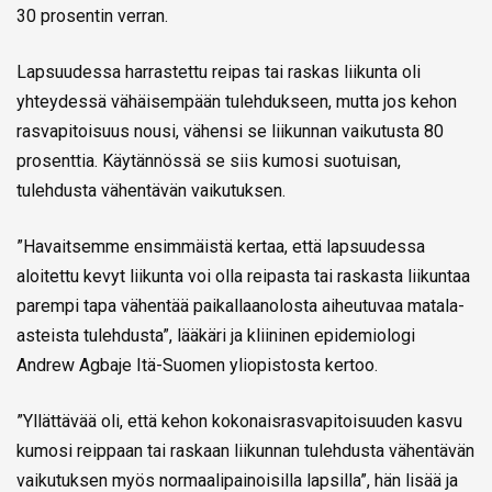
30 prosentin verran.
Lapsuudessa harrastettu reipas tai raskas liikunta oli
yhteydessä vähäisempään tulehdukseen, mutta jos kehon
rasvapitoisuus nousi, vähensi se liikunnan vaikutusta 80
prosenttia. Käytännössä se siis kumosi suotuisan,
tulehdusta vähentävän vaikutuksen.
”Havaitsemme ensimmäistä kertaa, että lapsuudessa
aloitettu kevyt liikunta voi olla reipasta tai raskasta liikuntaa
parempi tapa vähentää paikallaanolosta aiheutuvaa matala-
asteista tulehdusta”, lääkäri ja kliininen epidemiologi
Andrew Agbaje Itä-Suomen yliopistosta kertoo.
”Yllättävää oli, että kehon kokonaisrasvapitoisuuden kasvu
kumosi reippaan tai raskaan liikunnan tulehdusta vähentävän
vaikutuksen myös normaalipainoisilla lapsilla”, hän lisää ja