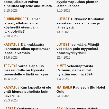
somejulkaisut voivat
syyslomapuuhaa pienten
aiheuttaa lapselle ahdistusta
lasten kanssa
3.10.2025
3.10.2025
RUUHKAVUODET
Laman
UUTISET
Tutkimus: Kouluihin
lapset, ettehän siirrä
kaivataan takaisin kuria ja
köyhyyttä eteenpäin
järjestystä
jälkipolville?
13.9.2025
2.10.2025
KASVATUS
Eläinrakkautta
UUTISET
Iso määrä Pilttejä
kannattaa alkaa opettamaan
vedetään pois myynnistä –
lapselle varhain
homemyrkkyriski!
14.6.2025
12.4.2025
TERVEYS
Varhaislapsuus
NIMET
Velociraptorista
maaseudulla on hyvästä
Paroniin, nämä nimet
terveydelle – tästä on kyse
hylättiin vuonna 2024!
10.4.2025
1.4.2025
KASVATUS
Kun lapsella ei ole
MATKAILU
Radisson Blu Hotel
yhtä hienoa puhelinta kuin
Oulu
kavereilla
24.3.2025
25.3.2025
LAPSET
Kevätaurinko
ARKI
Vaikea, mutta tärkeä