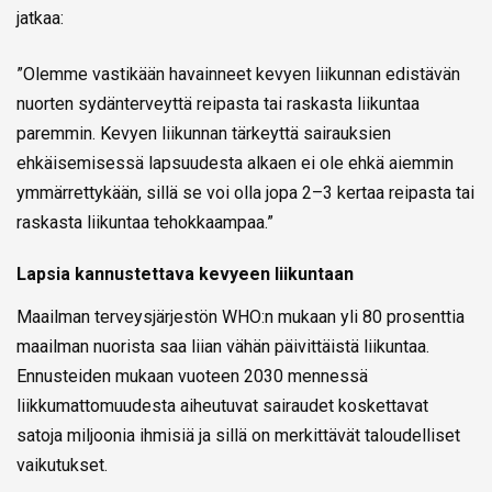
jatkaa:
”Olemme vastikään havainneet kevyen liikunnan edistävän
nuorten sydänterveyttä reipasta tai raskasta liikuntaa
paremmin. Kevyen liikunnan tärkeyttä sairauksien
ehkäisemisessä lapsuudesta alkaen ei ole ehkä aiemmin
ymmärrettykään, sillä se voi olla jopa 2–3 kertaa reipasta tai
raskasta liikuntaa tehokkaampaa.”
Lapsia kannustettava kevyeen liikuntaan
Maailman terveysjärjestön WHO:n mukaan yli 80 prosenttia
maailman nuorista saa liian vähän päivittäistä liikuntaa.
Ennusteiden mukaan vuoteen 2030 mennessä
liikkumattomuudesta aiheutuvat sairaudet koskettavat
satoja miljoonia ihmisiä ja sillä on merkittävät taloudelliset
vaikutukset.