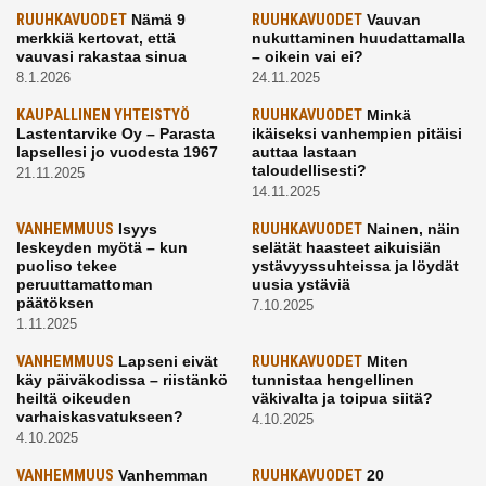
RUUHKAVUODET
Nämä 9
RUUHKAVUODET
Vauvan
merkkiä kertovat, että
nukuttaminen huudattamalla
vauvasi rakastaa sinua
– oikein vai ei?
8.1.2026
24.11.2025
KAUPALLINEN YHTEISTYÖ
RUUHKAVUODET
Minkä
Lastentarvike Oy – Parasta
ikäiseksi vanhempien pitäisi
lapsellesi jo vuodesta 1967
auttaa lastaan
taloudellisesti?
21.11.2025
14.11.2025
VANHEMMUUS
Isyys
RUUHKAVUODET
Nainen, näin
leskeyden myötä – kun
selätät haasteet aikuisiän
puoliso tekee
ystävyyssuhteissa ja löydät
peruuttamattoman
uusia ystäviä
päätöksen
7.10.2025
1.11.2025
VANHEMMUUS
Lapseni eivät
RUUHKAVUODET
Miten
käy päiväkodissa – riistänkö
tunnistaa hengellinen
heiltä oikeuden
väkivalta ja toipua siitä?
varhaiskasvatukseen?
4.10.2025
4.10.2025
VANHEMMUUS
Vanhemman
RUUHKAVUODET
20