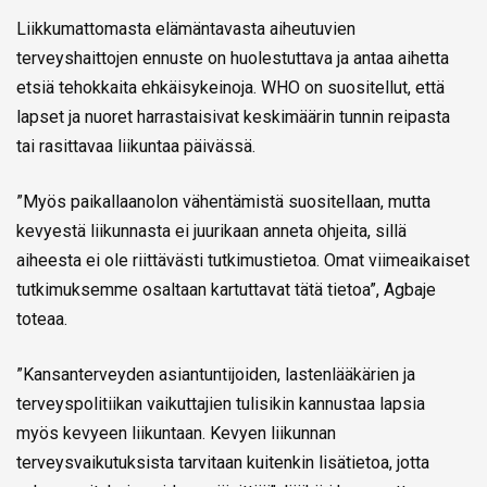
Liikkumattomasta elämäntavasta aiheutuvien
terveyshaittojen ennuste on huolestuttava ja antaa aihetta
etsiä tehokkaita ehkäisykeinoja. WHO on suositellut, että
lapset ja nuoret harrastaisivat keskimäärin tunnin reipasta
tai rasittavaa liikuntaa päivässä.
”Myös paikallaanolon vähentämistä suositellaan, mutta
kevyestä liikunnasta ei juurikaan anneta ohjeita, sillä
aiheesta ei ole riittävästi tutkimustietoa. Omat viimeaikaiset
tutkimuksemme osaltaan kartuttavat tätä tietoa”, Agbaje
toteaa.
”Kansanterveyden asiantuntijoiden, lastenlääkärien ja
terveyspolitiikan vaikuttajien tulisikin kannustaa lapsia
myös kevyeen liikuntaan. Kevyen liikunnan
terveysvaikutuksista tarvitaan kuitenkin lisätietoa, jotta