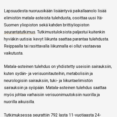
Lapsuudesta nuoruusikään lisääntyvä paikallaanolo lisää
elimistön matala-asteista tulehdusta, osoittaa uusi Itä-
Suomen yliopiston sekä kahden brittiyliopiston
seurantatutkimus
. Tutkimustuloksista paljastui kuitenkin
hyviäkin uutisia: kevyt liikunta saattaa parantaa tulehdusta.
Reippaalla tai rasittavalla liikunnalla ei ollut vastaavaa
vaikutusta.
Matala-asteinen tulehdus on yhdistetty useisiin sairauksiin,
kuten sydän- ja verisuonitauteihin, metabolisiin ja
neurologisiin sairauksiin, tuki- ja liikuntaelimistön
sairauksiin ja syöpään. Matala-asteinen tulehdus saattaa
myös johtaa varhaisiin verisuonimuutoksiin nuorilla ja
nuorilla aikuisilla.
Tutkimuksessa seurattiin 792 lasta 11-vuotiaasta 24-