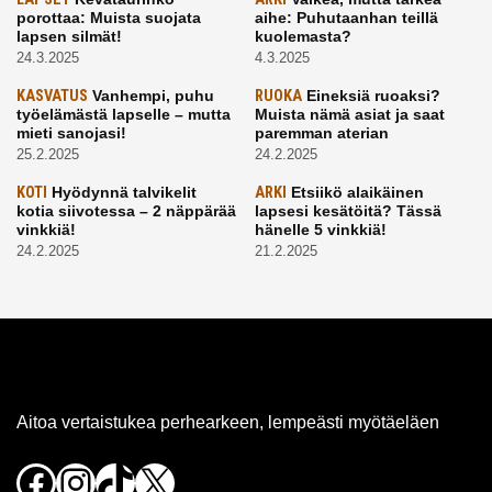
porottaa: Muista suojata
aihe: Puhutaanhan teillä
lapsen silmät!
kuolemasta?
24.3.2025
4.3.2025
KASVATUS
Vanhempi, puhu
RUOKA
Eineksiä ruoaksi?
työelämästä lapselle – mutta
Muista nämä asiat ja saat
mieti sanojasi!
paremman aterian
25.2.2025
24.2.2025
KOTI
Hyödynnä talvikelit
ARKI
Etsiikö alaikäinen
kotia siivotessa – 2 näppärää
lapsesi kesätöitä? Tässä
vinkkiä!
hänelle 5 vinkkiä!
24.2.2025
21.2.2025
Aitoa vertaistukea perhearkeen, lempeästi myötäeläen
Facebook
Instagram
TikTok
X