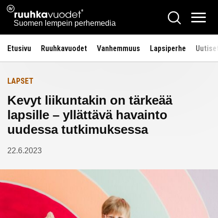
Siirry
Ruuhkavuodet.fi
Hae
Etusivulle
sisältöön
Vali
Suomen lempein perhemedia
Etusivu
Ruuhkavuodet
Vanhemmuus
Lapsiperhe
Uutise
LAPSET
Kevyt liikuntakin on tärkeää
lapsille – yllättävä havainto
uudessa tutkimuksessa
22.6.2023