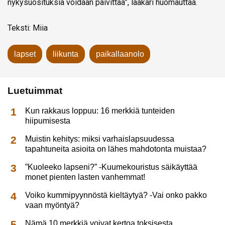
nykysuosituksia voidaan päivittää”, lääkäri huomauttaa.
Teksti: Miia
lapset
liikunta
paikallaanolo
Luetuimmat
Kun rakkaus loppuu: 16 merkkiä tunteiden
hiipumisesta
Muistin kehitys: miksi varhaislapsuudessa
tapahtuneita asioita on lähes mahdotonta muistaa?
”Kuoleeko lapseni?” -Kuumekouristus säikäyttää
monet pienten lasten vanhemmat!
Voiko kummipyynnöstä kieltäytyä? -Vai onko pakko
vaan myöntyä?
Nämä 10 merkkiä voivat kertoa toksisesta