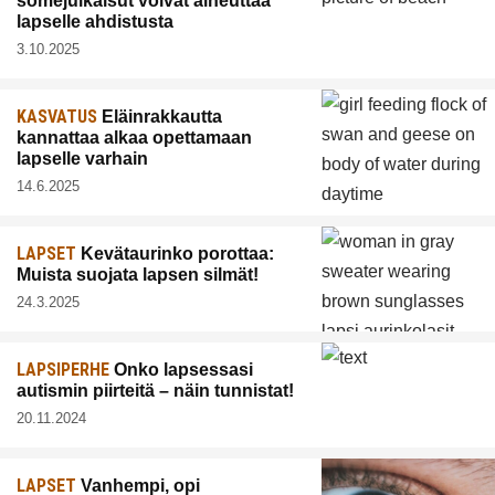
somejulkaisut voivat aiheuttaa
lapselle ahdistusta
3.10.2025
KASVATUS
Eläinrakkautta
kannattaa alkaa opettamaan
lapselle varhain
14.6.2025
LAPSET
Kevätaurinko porottaa:
Muista suojata lapsen silmät!
24.3.2025
LAPSIPERHE
Onko lapsessasi
autismin piirteitä – näin tunnistat!
20.11.2024
LAPSET
Vanhempi, opi