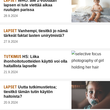
LAPSET
WHO: alle 2-vuotiaan
lapsen ei tule viettää aikaa
ruutujen parissa
28.9.2024
LAPSET
Vanhempi, tiesitkö jo nämä
tärkeät faktat lasten unirytmistä?
27.9.2024
TUTKIMUS
HS: Liika
ihonhoitotuotteiden käyttö voi olla
haitallista lapselle
21.9.2024
LAPSET
Uutta tutkimustietoa;
tiesitkö tämän tutin käytön
haitoista?
20.9.2024