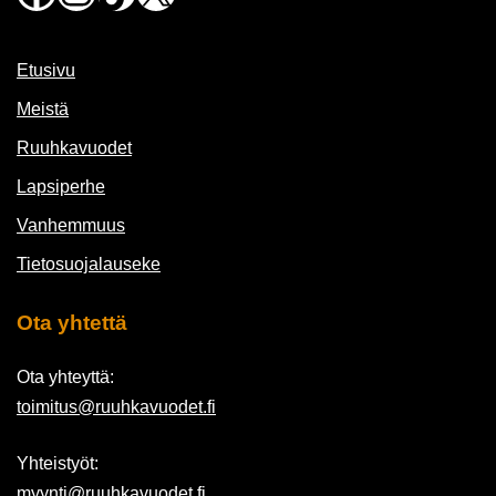
Etusivu
Meistä
Ruuhkavuodet
Lapsiperhe
Vanhemmuus
Tietosuojalauseke
Ota yhtettä
Ota yhteyttä:
toimitus@ruuhkavuodet.fi
Yhteistyöt:
myynti@ruuhkavuodet.fi