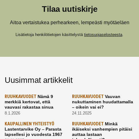
Tilaa uutiskirje
Aitoa vertaistukea perhearkeen, lempeästi myötäeläen
Lisätietoja henkilötietojen käsittelystä
tietosuojaselosteesta
.
Uusimmat artikkelit
RUUHKAVUODET
Nämä 9
RUUHKAVUODET
Vauvan
merkkiä kertovat, että
nukuttaminen huudattamalla
vauvasi rakastaa sinua
– oikein vai ei?
8.1.2026
24.11.2025
KAUPALLINEN YHTEISTYÖ
RUUHKAVUODET
Minkä
Lastentarvike Oy – Parasta
ikäiseksi vanhempien pitäisi
lapsellesi jo vuodesta 1967
auttaa lastaan