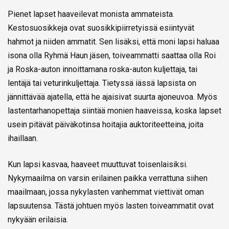
Pienet lapset haaveilevat monista ammateista.
Kestosuosikkeja ovat suosikkipiirretyissä esiintyvät
hahmot ja niiden ammatit. Sen lisäksi, että moni lapsi haluaa
isona olla Ryhmä Haun jäsen, toiveammatti saattaa olla Roi
ja Roska-auton innoittamana roska-auton kuljettaja, tai
lentäjä tai veturinkuljettaja. Tietyssä iässä lapsista on
jännittävää ajatella, että he ajaisivat suurta ajoneuvoa. Myös
lastentarhanopettaja siintää monien haaveissa, koska lapset
usein pitävät päiväkotinsa hoitajia auktoriteetteina, joita
ihaillaan.
Kun lapsi kasvaa, haaveet muuttuvat toisenlaisiksi.
Nykymaailma on varsin erilainen paikka verrattuna siihen
maailmaan, jossa nykylasten vanhemmat viettivät oman
lapsuutensa. Tästä johtuen myös lasten toiveammatit ovat
nykyään erilaisia.