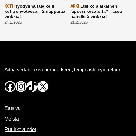
KOTI
Hyödynnä talvikelit
ARKI
Etsiikö alaikäinen
kotia siivotessa – 2 näppärää
lapsesi kesätöitä? Tässä
vinkkiä!
hänelle 5 vinkkiä!
24.2.2025
21.2.2025
Aitoa vertaistukea perhearkeen, lempeästi myötäeläen
Facebook
Instagram
TikTok
X
Etusivu
Meistä
Ruuhkavuodet