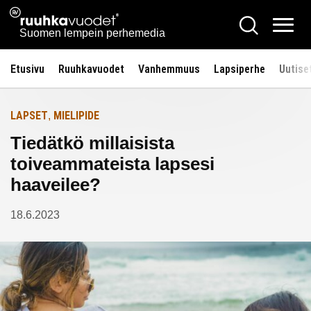
Siirry
Ruuhkavuodet.fi
Hae
Etusivulle
sisältöön
Vali
Suomen lempein perhemedia
Etusivu
Ruuhkavuodet
Vanhemmuus
Lapsiperhe
Uutise
LAPSET
MIELIPIDE
,
Tiedätkö millaisista
toiveammateista lapsesi
haaveilee?
18.6.2023