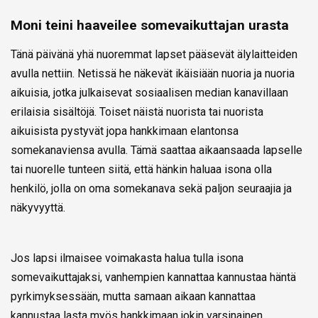
Moni teini haaveilee somevaikuttajan urasta
Tänä päivänä yhä nuoremmat lapset pääsevät älylaitteiden
avulla nettiin. Netissä he näkevät ikäisiään nuoria ja nuoria
aikuisia, jotka julkaisevat sosiaalisen median kanavillaan
erilaisia sisältöjä. Toiset näistä nuorista tai nuorista
aikuisista pystyvät jopa hankkimaan elantonsa
somekanaviensa avulla. Tämä saattaa aikaansaada lapselle
tai nuorelle tunteen siitä, että hänkin haluaa isona olla
henkilö, jolla on oma somekanava sekä paljon seuraajia ja
näkyvyyttä.
Jos lapsi ilmaisee voimakasta halua tulla isona
somevaikuttajaksi, vanhempien kannattaa kannustaa häntä
pyrkimyksessään, mutta samaan aikaan kannattaa
kannustaa lasta myös hankkimaan jokin varsinainen