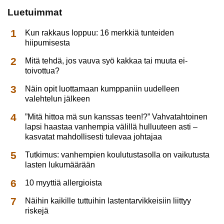
Luetuimmat
Kun rakkaus loppuu: 16 merkkiä tunteiden
hiipumisesta
Mitä tehdä, jos vauva syö kakkaa tai muuta ei-
toivottua?
Näin opit luottamaan kumppaniin uudelleen
valehtelun jälkeen
”Mitä hittoa mä sun kanssas teen!?” Vahvatahtoinen
lapsi haastaa vanhempia välillä hulluuteen asti –
kasvatat mahdollisesti tulevaa johtajaa
Tutkimus: vanhempien koulutustasolla on vaikutusta
lasten lukumäärään
10 myyttiä allergioista
Näihin kaikille tuttuihin lastentarvikkeisiin liittyy
riskejä