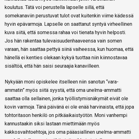
koulutus. Tätä voi perustella lapselle sillä, että
somekanaviin perustuvat tulot ovat kuitenkin viime kädessä
hyvin epävarmoja. Lapselle on saattanut syntyä virheellinen
kuva siitä, että somessa rahaa voi tienata hyvin helposti.
Jos hän rakentaa tulevaisuudenhaaveensa vain somen
varaan, hän saattaa pettyä siinä vaiheessa, kun huomaa, että
hänellä ei kenties olekaan kykyä tuottaa niin kiinnostavaa
sisältöä, että hän saisi seuraajia kanavilleen.
Nykyään moni opiskelee itselleen niin sanotun “vara-
ammatin” myös siitä syystä, että oma unelma-ammatti
saattaa olla sellainen, jonka työllistymisnäkymät eivät ole
kovin varmoja. Tänä päivänä ei ole enää harvinaista, että jopa
tohtoritason henkilö on pitkäaikaistyötön. Moni vanhempi
kannustaakin siksi lastaan miettimään myös
kakkosvaihtoehtoja, jos oma pääasiallinen unelma-ammatti