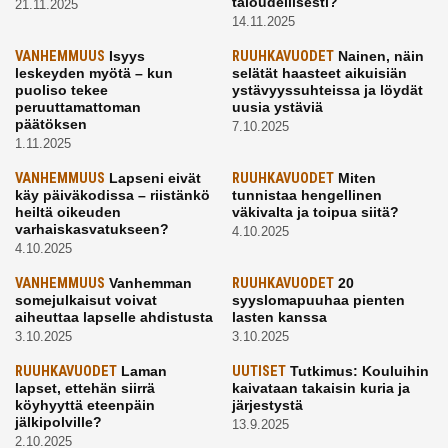
taloudellisesti?
21.11.2025
14.11.2025
VANHEMMUUS
Isyys
RUUHKAVUODET
Nainen, näin
leskeyden myötä – kun
selätät haasteet aikuisiän
puoliso tekee
ystävyyssuhteissa ja löydät
peruuttamattoman
uusia ystäviä
päätöksen
7.10.2025
1.11.2025
VANHEMMUUS
Lapseni eivät
RUUHKAVUODET
Miten
käy päiväkodissa – riistänkö
tunnistaa hengellinen
heiltä oikeuden
väkivalta ja toipua siitä?
varhaiskasvatukseen?
4.10.2025
4.10.2025
VANHEMMUUS
Vanhemman
RUUHKAVUODET
20
somejulkaisut voivat
syyslomapuuhaa pienten
aiheuttaa lapselle ahdistusta
lasten kanssa
3.10.2025
3.10.2025
RUUHKAVUODET
Laman
UUTISET
Tutkimus: Kouluihin
lapset, ettehän siirrä
kaivataan takaisin kuria ja
köyhyyttä eteenpäin
järjestystä
jälkipolville?
13.9.2025
2.10.2025