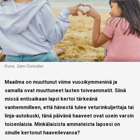
Kuva: Jairo Gonzalez
Maailma on muuttunut viime vuosikymmeninä ja
samalla ovat muuttuneet lasten toiveammatit. Siinä
missä entisaikaan lapsi kertoi tärkeänä
vanhemmilleen, että hänestä tulee veturinkuljettaja tai
linja-autokuski, tänä päivänä haaveet ovat usein varsin
toisenlaisia. Minkälaisista ammateista lapsesi on
sinulle kertonut haaveilevansa?