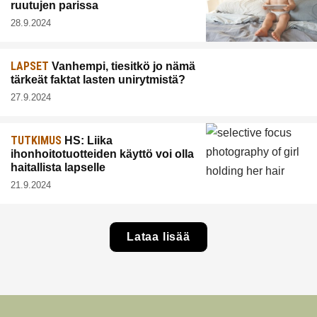
ruutujen parissa
28.9.2024
LAPSET
Vanhempi, tiesitkö jo nämä
tärkeät faktat lasten unirytmistä?
27.9.2024
TUTKIMUS
HS: Liika
ihonhoitotuotteiden käyttö voi olla
haitallista lapselle
21.9.2024
Lataa lisää