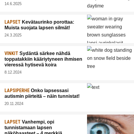
14.6.2025
LAPSET
Kevätaurinko porottaa:
Muista suojata lapsen silmät!
24.3.2025
VINKIT
Sydäntä särkee nähdä
toppatakkiin kääriytyneen ihmisen
vieressä hytisevä koira
8.12.2024
LAPSIPERHE
Onko lapsessasi
autismin piirteitä – näin tunnistat!
20.11.2024
LAPSET
Vanhempi, opi
tunnistamaan lapsen
näköhaasteet – 4 merkkiä