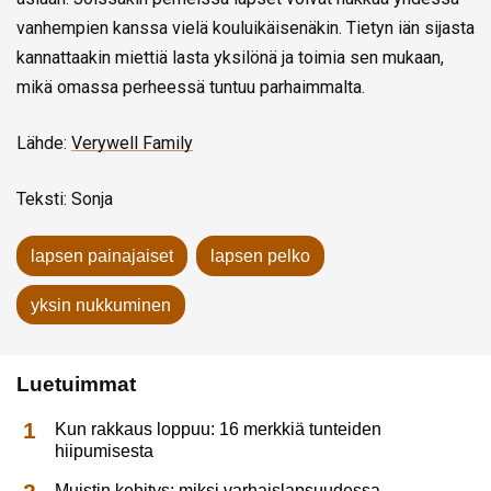
vanhempien kanssa vielä kouluikäisenäkin. Tietyn iän sijasta
kannattaakin miettiä lasta yksilönä ja toimia sen mukaan,
mikä omassa perheessä tuntuu parhaimmalta.
Lähde:
Verywell Family
Teksti: Sonja
lapsen painajaiset
lapsen pelko
yksin nukkuminen
Luetuimmat
Kun rakkaus loppuu: 16 merkkiä tunteiden
hiipumisesta
Muistin kehitys: miksi varhaislapsuudessa