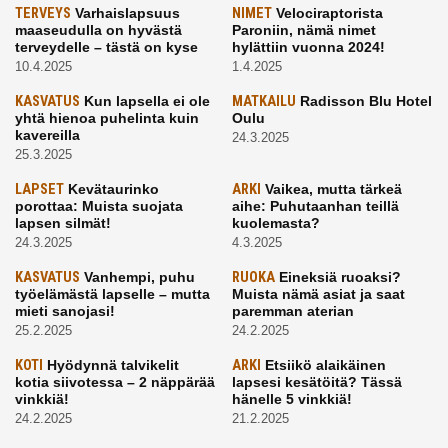
TERVEYS
Varhaislapsuus
NIMET
Velociraptorista
maaseudulla on hyvästä
Paroniin, nämä nimet
terveydelle – tästä on kyse
hylättiin vuonna 2024!
10.4.2025
1.4.2025
KASVATUS
Kun lapsella ei ole
MATKAILU
Radisson Blu Hotel
yhtä hienoa puhelinta kuin
Oulu
kavereilla
24.3.2025
25.3.2025
LAPSET
Kevätaurinko
ARKI
Vaikea, mutta tärkeä
porottaa: Muista suojata
aihe: Puhutaanhan teillä
lapsen silmät!
kuolemasta?
24.3.2025
4.3.2025
KASVATUS
Vanhempi, puhu
RUOKA
Eineksiä ruoaksi?
työelämästä lapselle – mutta
Muista nämä asiat ja saat
mieti sanojasi!
paremman aterian
25.2.2025
24.2.2025
KOTI
Hyödynnä talvikelit
ARKI
Etsiikö alaikäinen
kotia siivotessa – 2 näppärää
lapsesi kesätöitä? Tässä
vinkkiä!
hänelle 5 vinkkiä!
24.2.2025
21.2.2025