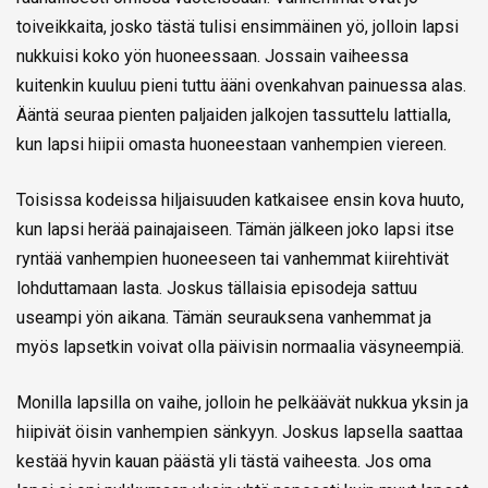
toiveikkaita, josko tästä tulisi ensimmäinen yö, jolloin lapsi
nukkuisi koko yön huoneessaan. Jossain vaiheessa
kuitenkin kuuluu pieni tuttu ääni ovenkahvan painuessa alas.
Ääntä seuraa pienten paljaiden jalkojen tassuttelu lattialla,
kun lapsi hiipii omasta huoneestaan vanhempien viereen.
Toisissa kodeissa hiljaisuuden katkaisee ensin kova huuto,
kun lapsi herää painajaiseen. Tämän jälkeen joko lapsi itse
ryntää vanhempien huoneeseen tai vanhemmat kiirehtivät
lohduttamaan lasta. Joskus tällaisia episodeja sattuu
useampi yön aikana. Tämän seurauksena vanhemmat ja
myös lapsetkin voivat olla päivisin normaalia väsyneempiä.
Monilla lapsilla on vaihe, jolloin he pelkäävät nukkua yksin ja
hiipivät öisin vanhempien sänkyyn. Joskus lapsella saattaa
kestää hyvin kauan päästä yli tästä vaiheesta. Jos oma