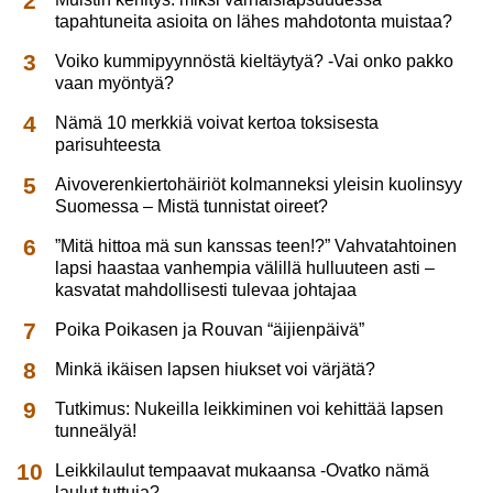
tapahtuneita asioita on lähes mahdotonta muistaa?
Voiko kummipyynnöstä kieltäytyä? -Vai onko pakko
vaan myöntyä?
Nämä 10 merkkiä voivat kertoa toksisesta
parisuhteesta
Aivoverenkiertohäiriöt kolmanneksi yleisin kuolinsyy
Suomessa – Mistä tunnistat oireet?
”Mitä hittoa mä sun kanssas teen!?” Vahvatahtoinen
lapsi haastaa vanhempia välillä hulluuteen asti –
kasvatat mahdollisesti tulevaa johtajaa
Poika Poikasen ja Rouvan “äijienpäivä”
Minkä ikäisen lapsen hiukset voi värjätä?
Tutkimus: Nukeilla leikkiminen voi kehittää lapsen
tunneälyä!
Leikkilaulut tempaavat mukaansa -Ovatko nämä
laulut tuttuja?