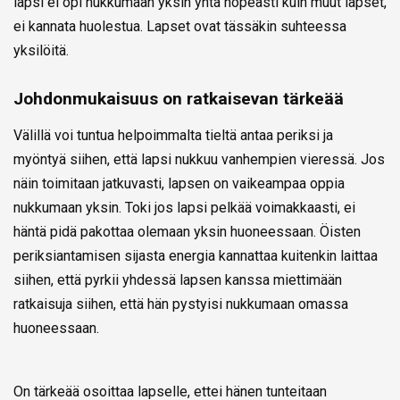
lapsi ei opi nukkumaan yksin yhtä nopeasti kuin muut lapset,
ei kannata huolestua. Lapset ovat tässäkin suhteessa
yksilöitä.
Johdonmukaisuus on ratkaisevan tärkeää
Välillä voi tuntua helpoimmalta tieltä antaa periksi ja
myöntyä siihen, että lapsi nukkuu vanhempien vieressä. Jos
näin toimitaan jatkuvasti, lapsen on vaikeampaa oppia
nukkumaan yksin. Toki jos lapsi pelkää voimakkaasti, ei
häntä pidä pakottaa olemaan yksin huoneessaan. Öisten
periksiantamisen sijasta energia kannattaa kuitenkin laittaa
siihen, että pyrkii yhdessä lapsen kanssa miettimään
ratkaisuja siihen, että hän pystyisi nukkumaan omassa
huoneessaan.
On tärkeää osoittaa lapselle, ettei hänen tunteitaan