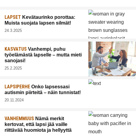
LAPSET
Kevätaurinko porottaa:
Muista suojata lapsen silmät!
24.3.2025
KASVATUS
Vanhempi, puhu
työelämästä lapselle – mutta mieti
sanojasi!
25.2.2025
LAPSIPERHE
Onko lapsessasi
autismin piirteitä – näin tunnistat!
20.11.2024
VANHEMMUUS
Nämä merkit
kertovat, että lapsi jää vaille
riittävää huomiota ja hellyyttä