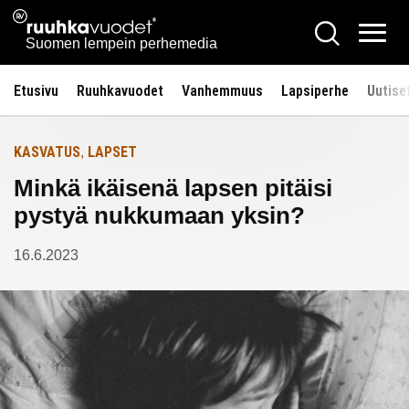
Siirry
Ruuhkavuodet.fi
Hae
Etusivulle
sisältöön
Vali
Suomen lempein perhemedia
Etusivu
Ruuhkavuodet
Vanhemmuus
Lapsiperhe
Uutise
KASVATUS
LAPSET
,
Minkä ikäisenä lapsen pitäisi
pystyä nukkumaan yksin?
16.6.2023