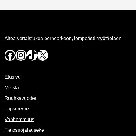
Aitoa vertaistukea perhearkeen, lempeästi myötäeläen
Facebook
Instagram
TikTok
X
Etusivu
Meistä
Ruuhkavuodet
Lapsiperhe
Vanhemmuus
Tietosuojalauseke