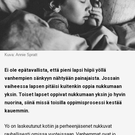
Kuva: Annie Spratt
Ei ole epätavallista, että pieni lapsi hiipii yöllä
vanhempien sänkyyn nähtyään painajaista. Jossain
vaiheessa lapsen pitäisi kuitenkin oppia nukkumaan
yksin. Toiset lapset oppivat nukkumaan yksin jo hyvin
nuorina, siinä missä toisilla oppimisprosessi kestää
kauemmin.
Yö on laskeutunut kotiin ja perheenjäsenet nukkuvat
rauhallisesti omissa vuoteissaan. Vanhemmat ovat jo