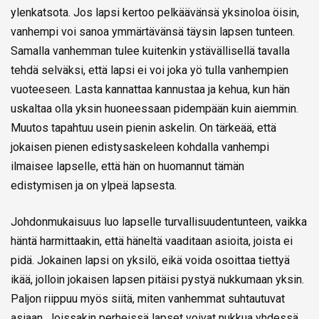
ylenkatsota. Jos lapsi kertoo pelkäävänsä yksinoloa öisin,
vanhempi voi sanoa ymmärtävänsä täysin lapsen tunteen.
Samalla vanhemman tulee kuitenkin ystävällisellä tavalla
tehdä selväksi, että lapsi ei voi joka yö tulla vanhempien
vuoteeseen. Lasta kannattaa kannustaa ja kehua, kun hän
uskaltaa olla yksin huoneessaan pidempään kuin aiemmin.
Muutos tapahtuu usein pienin askelin. On tärkeää, että
jokaisen pienen edistysaskeleen kohdalla vanhempi
ilmaisee lapselle, että hän on huomannut tämän
edistymisen ja on ylpeä lapsesta.
Johdonmukaisuus luo lapselle turvallisuudentunteen, vaikka
häntä harmittaakin, että häneltä vaaditaan asioita, joista ei
pidä. Jokainen lapsi on yksilö, eikä voida osoittaa tiettyä
ikää, jolloin jokaisen lapsen pitäisi pystyä nukkumaan yksin.
Paljon riippuu myös siitä, miten vanhemmat suhtautuvat
asiaan. Joissakin perheissä lapset voivat nukkua yhdessä