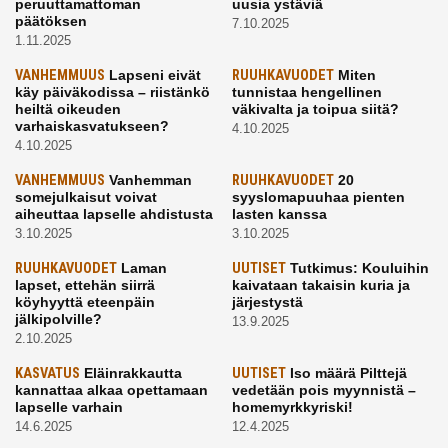
peruuttamattoman
uusia ystäviä
päätöksen
7.10.2025
1.11.2025
VANHEMMUUS
Lapseni eivät
RUUHKAVUODET
Miten
käy päiväkodissa – riistänkö
tunnistaa hengellinen
heiltä oikeuden
väkivalta ja toipua siitä?
varhaiskasvatukseen?
4.10.2025
4.10.2025
VANHEMMUUS
Vanhemman
RUUHKAVUODET
20
somejulkaisut voivat
syyslomapuuhaa pienten
aiheuttaa lapselle ahdistusta
lasten kanssa
3.10.2025
3.10.2025
RUUHKAVUODET
Laman
UUTISET
Tutkimus: Kouluihin
lapset, ettehän siirrä
kaivataan takaisin kuria ja
köyhyyttä eteenpäin
järjestystä
jälkipolville?
13.9.2025
2.10.2025
KASVATUS
Eläinrakkautta
UUTISET
Iso määrä Pilttejä
kannattaa alkaa opettamaan
vedetään pois myynnistä –
lapselle varhain
homemyrkkyriski!
14.6.2025
12.4.2025