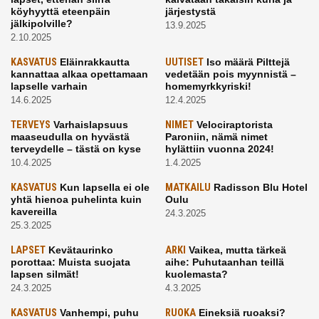
köyhyyttä eteenpäin
järjestystä
jälkipolville?
13.9.2025
2.10.2025
KASVATUS
Eläinrakkautta
UUTISET
Iso määrä Pilttejä
kannattaa alkaa opettamaan
vedetään pois myynnistä –
lapselle varhain
homemyrkkyriski!
14.6.2025
12.4.2025
TERVEYS
Varhaislapsuus
NIMET
Velociraptorista
maaseudulla on hyvästä
Paroniin, nämä nimet
terveydelle – tästä on kyse
hylättiin vuonna 2024!
10.4.2025
1.4.2025
KASVATUS
Kun lapsella ei ole
MATKAILU
Radisson Blu Hotel
yhtä hienoa puhelinta kuin
Oulu
kavereilla
24.3.2025
25.3.2025
LAPSET
Kevätaurinko
ARKI
Vaikea, mutta tärkeä
porottaa: Muista suojata
aihe: Puhutaanhan teillä
lapsen silmät!
kuolemasta?
24.3.2025
4.3.2025
KASVATUS
Vanhempi, puhu
RUOKA
Eineksiä ruoaksi?