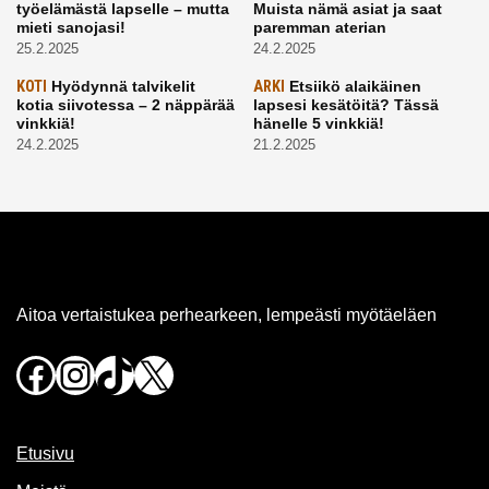
työelämästä lapselle – mutta
Muista nämä asiat ja saat
mieti sanojasi!
paremman aterian
25.2.2025
24.2.2025
KOTI
Hyödynnä talvikelit
ARKI
Etsiikö alaikäinen
kotia siivotessa – 2 näppärää
lapsesi kesätöitä? Tässä
vinkkiä!
hänelle 5 vinkkiä!
24.2.2025
21.2.2025
Aitoa vertaistukea perhearkeen, lempeästi myötäeläen
Facebook
Instagram
TikTok
X
Etusivu