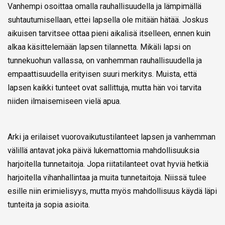
Vanhempi osoittaa omalla rauhallisuudella ja lämpimällä
suhtautumisellaan, ettei lapsella ole mitään hätää. Joskus
aikuisen tarvitsee ottaa pieni aikalisä itselleen, ennen kuin
alkaa käsittelemään lapsen tilannetta. Mikäli lapsi on
tunnekuohun vallassa, on vanhemman rauhallisuudella ja
empaattisuudella erityisen suuri merkitys. Muista, että
lapsen kaikki tunteet ovat sallittuja, mutta hän voi tarvita
niiden ilmaisemiseen vielä apua.
Arki ja erilaiset vuorovaikutustilanteet lapsen ja vanhemman
välillä antavat joka päivä lukemattomia mahdollisuuksia
harjoitella tunnetaitoja. Jopa riitatilanteet ovat hyviä hetkiä
harjoitella vihanhallintaa ja muita tunnetaitoja. Niissä tulee
esille niin erimielisyys, mutta myös mahdollisuus käydä läpi
tunteita ja sopia asioita.