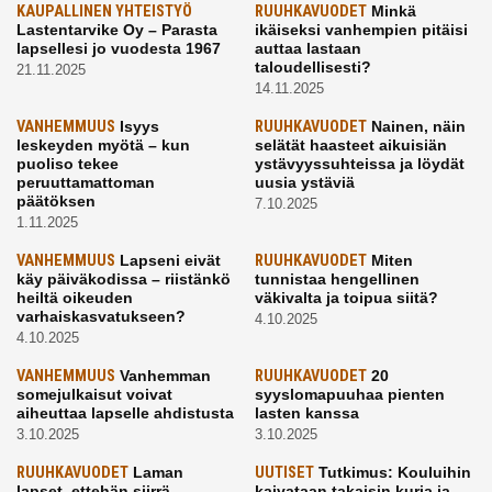
KAUPALLINEN YHTEISTYÖ
RUUHKAVUODET
Minkä
Lastentarvike Oy – Parasta
ikäiseksi vanhempien pitäisi
lapsellesi jo vuodesta 1967
auttaa lastaan
taloudellisesti?
21.11.2025
14.11.2025
VANHEMMUUS
Isyys
RUUHKAVUODET
Nainen, näin
leskeyden myötä – kun
selätät haasteet aikuisiän
puoliso tekee
ystävyyssuhteissa ja löydät
peruuttamattoman
uusia ystäviä
päätöksen
7.10.2025
1.11.2025
VANHEMMUUS
Lapseni eivät
RUUHKAVUODET
Miten
käy päiväkodissa – riistänkö
tunnistaa hengellinen
heiltä oikeuden
väkivalta ja toipua siitä?
varhaiskasvatukseen?
4.10.2025
4.10.2025
VANHEMMUUS
Vanhemman
RUUHKAVUODET
20
somejulkaisut voivat
syyslomapuuhaa pienten
aiheuttaa lapselle ahdistusta
lasten kanssa
3.10.2025
3.10.2025
RUUHKAVUODET
Laman
UUTISET
Tutkimus: Kouluihin
lapset, ettehän siirrä
kaivataan takaisin kuria ja