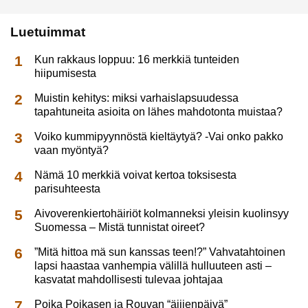
Luetuimmat
Kun rakkaus loppuu: 16 merkkiä tunteiden
hiipumisesta
Muistin kehitys: miksi varhaislapsuudessa
tapahtuneita asioita on lähes mahdotonta muistaa?
Voiko kummipyynnöstä kieltäytyä? -Vai onko pakko
vaan myöntyä?
Nämä 10 merkkiä voivat kertoa toksisesta
parisuhteesta
Aivoverenkiertohäiriöt kolmanneksi yleisin kuolinsyy
Suomessa – Mistä tunnistat oireet?
”Mitä hittoa mä sun kanssas teen!?” Vahvatahtoinen
lapsi haastaa vanhempia välillä hulluuteen asti –
kasvatat mahdollisesti tulevaa johtajaa
Poika Poikasen ja Rouvan “äijienpäivä”