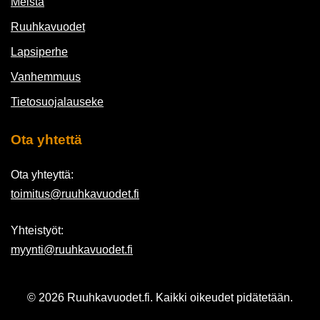
Meistä
Ruuhkavuodet
Lapsiperhe
Vanhemmuus
Tietosuojalauseke
Ota yhtettä
Ota yhteyttä:
toimitus@ruuhkavuodet.fi
Yhteistyöt:
myynti@ruuhkavuodet.fi
© 2026 Ruuhkavuodet.fi. Kaikki oikeudet pidätetään.