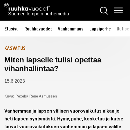
Siirry
Ruuhkavuodet.fi
Hae
Etusivulle
sisältöön
Vali
Suomen lempein perhemedia
Etusivu
Ruuhkavuodet
Vanhemmuus
Lapsiperhe
Uutise
KASVATUS
Miten lapselle tulisi opettaa
vihanhallintaa?
15.6.2023
Kuva: Pexels/ Rene Asmussen
Vanhemman ja lapsen välinen vuorovaikutus alkaa jo
heti lapsen syntymästä. Hymy, puhe, kosketus ja katse
luovat vuorovaikutuksen vanhemman ja lapsen välille