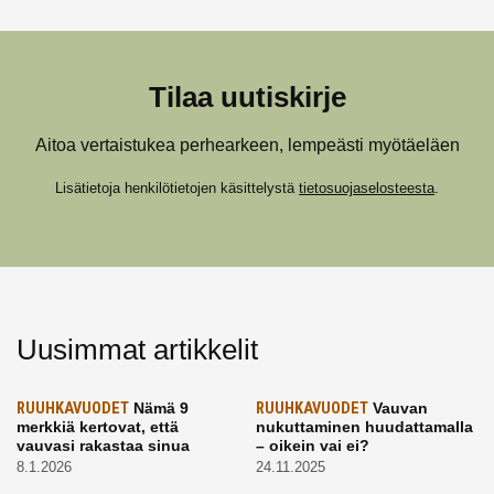
Tilaa uutiskirje
Aitoa vertaistukea perhearkeen, lempeästi myötäeläen
Lisätietoja henkilötietojen käsittelystä
tietosuojaselosteesta
.
Uusimmat artikkelit
RUUHKAVUODET
Nämä 9
RUUHKAVUODET
Vauvan
merkkiä kertovat, että
nukuttaminen huudattamalla
vauvasi rakastaa sinua
– oikein vai ei?
8.1.2026
24.11.2025