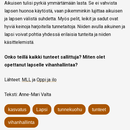
Aikuisen tulisi pyrkiä ymmärtämään lasta. Se ei vahvista
lapsen huonoa käytöstä, vaan pikemminkin lujittaa aikuisen
ja lapsen välistä suhdetta. Myös pelit, leikit ja sadut ovat
hyviä keinoja harjoitella tunnetaitoja. Niiden avulla aikuinen ja
lapsi voivat pohtia yhdessä erilaisia tunteita ja niiden
käsittelemistä.
Onko teillä kaikki tunteet sallittuja? Miten olet
opettanut lapselle vihanhallintaa?
Lähteet:
MLL
ja
Oppi ja ilo
Teksti: Anne-Mari Valta
kasvatus
Lapsi
tunnekuohu
tunteet
vihanhallinta