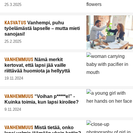
25.3.2025
KASVATUS
Vanhempi, puhu
työelämästä lapselle – mutta mieti
sanojasi!
25.2.2025
VANHEMMUUS
Nämä merkit
kertovat, että lapsi jää vaille
riittävää huomiota ja hellyyttä
19.11.2024
VANHEMMUUS
“Voihan p*****e!” -
Kuinka toimia, kun lapsi kiroilee?
9.11.2024
VANHEMMUUS
Mistä tietää, onko