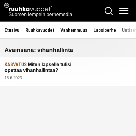
Siirry
Ruuhkavuodet.fi
Hae
sisältöön
Vali
Suomen lempein perhemedia
Etusivu
Ruuhkavuodet
Vanhemmuus
Lapsiperhe
Uutise
Avainsana:
vihanhallinta
KASVATUS
Miten lapselle tulisi
opettaa vihanhallintaa?
15.6.2023