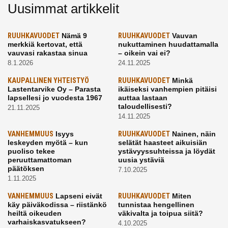
Uusimmat artikkelit
RUUHKAVUODET
Nämä 9
RUUHKAVUODET
Vauvan
merkkiä kertovat, että
nukuttaminen huudattamalla
vauvasi rakastaa sinua
– oikein vai ei?
8.1.2026
24.11.2025
KAUPALLINEN YHTEISTYÖ
RUUHKAVUODET
Minkä
Lastentarvike Oy – Parasta
ikäiseksi vanhempien pitäisi
lapsellesi jo vuodesta 1967
auttaa lastaan
taloudellisesti?
21.11.2025
14.11.2025
VANHEMMUUS
Isyys
RUUHKAVUODET
Nainen, näin
leskeyden myötä – kun
selätät haasteet aikuisiän
puoliso tekee
ystävyyssuhteissa ja löydät
peruuttamattoman
uusia ystäviä
päätöksen
7.10.2025
1.11.2025
VANHEMMUUS
Lapseni eivät
RUUHKAVUODET
Miten
käy päiväkodissa – riistänkö
tunnistaa hengellinen
heiltä oikeuden
väkivalta ja toipua siitä?
varhaiskasvatukseen?
4.10.2025