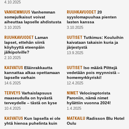
4.10.2025
VANHEMMUUS
Vanhemman
RUUHKAVUODET
20
somejulkaisut voivat
syyslomapuuhaa pienten
aiheuttaa lapselle ahdistusta
lasten kanssa
3.10.2025
3.10.2025
RUUHKAVUODET
Laman
UUTISET
Tutkimus: Kouluihin
lapset, ettehän siirrä
kaivataan takaisin kuria ja
köyhyyttä eteenpäin
järjestystä
jälkipolville?
13.9.2025
2.10.2025
KASVATUS
Eläinrakkautta
UUTISET
Iso määrä Pilttejä
kannattaa alkaa opettamaan
vedetään pois myynnistä –
lapselle varhain
homemyrkkyriski!
14.6.2025
12.4.2025
TERVEYS
Varhaislapsuus
NIMET
Velociraptorista
maaseudulla on hyvästä
Paroniin, nämä nimet
terveydelle – tästä on kyse
hylättiin vuonna 2024!
10.4.2025
1.4.2025
KASVATUS
Kun lapsella ei ole
MATKAILU
Radisson Blu Hotel
yhtä hienoa puhelinta kuin
Oulu
kavereilla
24.3.2025