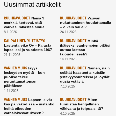
Uusimmat artikkelit
RUUHKAVUODET
Nämä 9
RUUHKAVUODET
Vauvan
merkkiä kertovat, että
nukuttaminen huudattamalla
vauvasi rakastaa sinua
– oikein vai ei?
8.1.2026
24.11.2025
KAUPALLINEN YHTEISTYÖ
RUUHKAVUODET
Minkä
Lastentarvike Oy – Parasta
ikäiseksi vanhempien pitäisi
lapsellesi jo vuodesta 1967
auttaa lastaan
taloudellisesti?
21.11.2025
14.11.2025
VANHEMMUUS
Isyys
RUUHKAVUODET
Nainen, näin
leskeyden myötä – kun
selätät haasteet aikuisiän
puoliso tekee
ystävyyssuhteissa ja löydät
peruuttamattoman
uusia ystäviä
päätöksen
7.10.2025
1.11.2025
VANHEMMUUS
Lapseni eivät
RUUHKAVUODET
Miten
käy päiväkodissa – riistänkö
tunnistaa hengellinen
heiltä oikeuden
väkivalta ja toipua siitä?
varhaiskasvatukseen?
4.10.2025