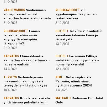
4.10.2025
VANHEMMUUS
Vanhemman
RUUHKAVUODET
20
somejulkaisut voivat
syyslomapuuhaa pienten
aiheuttaa lapselle ahdistusta
lasten kanssa
3.10.2025
3.10.2025
RUUHKAVUODET
Laman
UUTISET
Tutkimus: Kouluihin
lapset, ettehän siirrä
kaivataan takaisin kuria ja
köyhyyttä eteenpäin
järjestystä
jälkipolville?
13.9.2025
2.10.2025
KASVATUS
Eläinrakkautta
UUTISET
Iso määrä Pilttejä
kannattaa alkaa opettamaan
vedetään pois myynnistä –
lapselle varhain
homemyrkkyriski!
14.6.2025
12.4.2025
TERVEYS
Varhaislapsuus
NIMET
Velociraptorista
maaseudulla on hyvästä
Paroniin, nämä nimet
terveydelle – tästä on kyse
hylättiin vuonna 2024!
10.4.2025
1.4.2025
KASVATUS
Kun lapsella ei ole
MATKAILU
Radisson Blu Hotel
yhtä hienoa puhelinta kuin
Oulu
kavereilla
24.3.2025