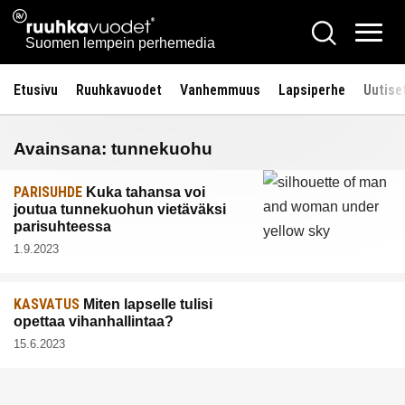
Siirry
Ruuhkavuodet.fi
Hae
sisältöön
Vali
Suomen lempein perhemedia
Etusivu
Ruuhkavuodet
Vanhemmuus
Lapsiperhe
Uutise
Avainsana:
tunnekuohu
PARISUHDE
Kuka tahansa voi
joutua tunnekuohun vietäväksi
parisuhteessa
1.9.2023
KASVATUS
Miten lapselle tulisi
opettaa vihanhallintaa?
15.6.2023