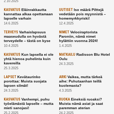
2.10.2025
KASVATUS
Eläinrakkautta
UUTISET
Iso määrä Pilttejä
kannattaa alkaa opettamaan
vedetään pois myynnistä –
lapselle varhain
homemyrkkyriski!
14.6.2025
12.4.2025
TERVEYS
Varhaislapsuus
NIMET
Velociraptorista
maaseudulla on hyvästä
Paroniin, nämä nimet
terveydelle – tästä on kyse
hylättiin vuonna 2024!
10.4.2025
1.4.2025
KASVATUS
Kun lapsella ei ole
MATKAILU
Radisson Blu Hotel
yhtä hienoa puhelinta kuin
Oulu
kavereilla
24.3.2025
25.3.2025
LAPSET
Kevätaurinko
ARKI
Vaikea, mutta tärkeä
porottaa: Muista suojata
aihe: Puhutaanhan teillä
lapsen silmät!
kuolemasta?
24.3.2025
4.3.2025
KASVATUS
Vanhempi, puhu
RUOKA
Eineksiä ruoaksi?
työelämästä lapselle – mutta
Muista nämä asiat ja saat
mieti sanojasi!
paremman aterian
25.2.2025
24.2.2025