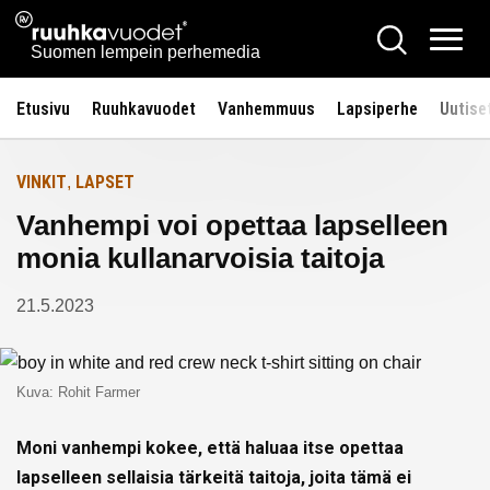
Siirry
Ruuhkavuodet.fi
Hae
Etusivulle
sisältöön
Vali
Suomen lempein perhemedia
Etusivu
Ruuhkavuodet
Vanhemmuus
Lapsiperhe
Uutise
VINKIT
LAPSET
,
Vanhempi voi opettaa lapselleen
monia kullanarvoisia taitoja
21.5.2023
Kuva: Rohit Farmer
Moni vanhempi kokee, että haluaa itse opettaa
lapselleen sellaisia tärkeitä taitoja, joita tämä ei