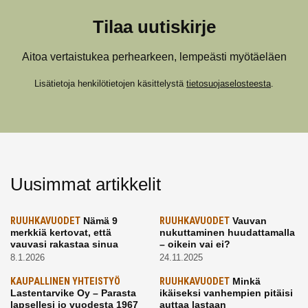
Tilaa uutiskirje
Aitoa vertaistukea perhearkeen, lempeästi myötäeläen
Lisätietoja henkilötietojen käsittelystä
tietosuojaselosteesta
.
Uusimmat artikkelit
RUUHKAVUODET
Nämä 9
RUUHKAVUODET
Vauvan
merkkiä kertovat, että
nukuttaminen huudattamalla
vauvasi rakastaa sinua
– oikein vai ei?
8.1.2026
24.11.2025
KAUPALLINEN YHTEISTYÖ
RUUHKAVUODET
Minkä
Lastentarvike Oy – Parasta
ikäiseksi vanhempien pitäisi
lapsellesi jo vuodesta 1967
auttaa lastaan