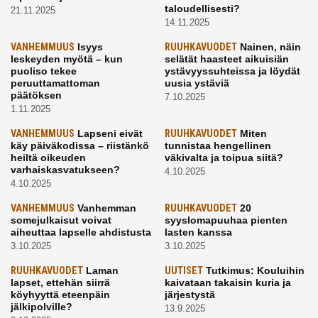
taloudellisesti?
21.11.2025
14.11.2025
VANHEMMUUS
Isyys
RUUHKAVUODET
Nainen, näin
leskeyden myötä – kun
selätät haasteet aikuisiän
puoliso tekee
ystävyyssuhteissa ja löydät
peruuttamattoman
uusia ystäviä
päätöksen
7.10.2025
1.11.2025
VANHEMMUUS
Lapseni eivät
RUUHKAVUODET
Miten
käy päiväkodissa – riistänkö
tunnistaa hengellinen
heiltä oikeuden
väkivalta ja toipua siitä?
varhaiskasvatukseen?
4.10.2025
4.10.2025
VANHEMMUUS
Vanhemman
RUUHKAVUODET
20
somejulkaisut voivat
syyslomapuuhaa pienten
aiheuttaa lapselle ahdistusta
lasten kanssa
3.10.2025
3.10.2025
RUUHKAVUODET
Laman
UUTISET
Tutkimus: Kouluihin
lapset, ettehän siirrä
kaivataan takaisin kuria ja
köyhyyttä eteenpäin
järjestystä
jälkipolville?
13.9.2025