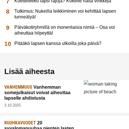
Koetteleeko lapsi rajoja? Kokeile näitä vinkkejä
Tutkimus: Nukeilla leikkiminen voi kehittää lapsen
tunneälyä!
Päiväkotiryhmillä on monenlaisia nimiä – Osa voi
aiheuttaa hilpeyttä!
Pitääkö lapsen kanssa ulkoilla joka päivä?
Lisää aiheesta
VANHEMMUUS
Vanhemman
somejulkaisut voivat aiheuttaa
lapselle ahdistusta
3.10.2025
RUUHKAVUODET
20
syyslomapuuhaa pienten lasten