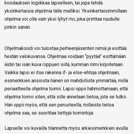
koodauksen logiikkaa lapselleen, tai jopa tehdä
yksinkertaisia ohjelmia tälle malliksi. Yksinkertaisimmillaan
ohjelma voi olla vain yksi lyhyt rivi, joka printtaa ruudulle
jonkin sanan.
Ohjelmakoodi voi tulostaa perheenjäsenten nimiä ja esittää
heidän valokuvansa. Ohjelmaa voidaan “pyytää” esittämään
äidin tai isän kuva riippuen siitä, kumman nimi kirjoitetaan.
Vaikka lapsi ei itse rakenna if- ja else-ehtoja ohjelmaan,
esimerkkien ansiosta hänen on mahdollista ymmärtää, millä
periaatteella ohjelma toimii. Lapsi oppii hahmottamaan, että
ohjelma toimii siten, että sille annetaan tietoa, jota se tutkii.
Hän oppii myös, että sen perusteella, millaista tietoa
ohjelma saa, se suorittaa tiettyjä toimintoja.
Lapselle voi kuvailla tilannetta myös arkiesimerkkien avulla: