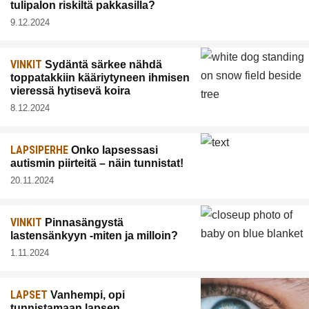
tulipalon riskiltä pakkasilla?
9.12.2024
VINKIT
Sydäntä särkee nähdä
toppatakkiin kääriytyneen ihmisen
vieressä hytisevä koira
8.12.2024
LAPSIPERHE
Onko lapsessasi
autismin piirteitä – näin tunnistat!
20.11.2024
VINKIT
Pinnasängystä
lastensänkyyn -miten ja milloin?
1.11.2024
LAPSET
Vanhempi, opi
tunnistamaan lapsen