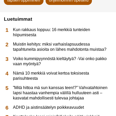
lapsen oppiminen
ohjelmoinnin opettelu
Luetuimmat
Kun rakkaus loppuu: 16 merkkiä tunteiden
hiipumisesta
Muistin kehitys: miksi varhaislapsuudessa
tapahtuneita asioita on lähes mahdotonta muistaa?
Voiko kummipyynnöstä kieltäytyä? -Vai onko pakko
vaan myöntyä?
Nämä 10 merkkiä voivat kertoa toksisesta
parisuhteesta
”Mitä hittoa mä sun kanssas teen!?” Vahvatahtoinen
lapsi haastaa vanhempia välillä hulluuteen asti –
kasvatat mahdollisesti tulevaa johtajaa
ADHD ja aistinsäätelyn poikkeavuudet