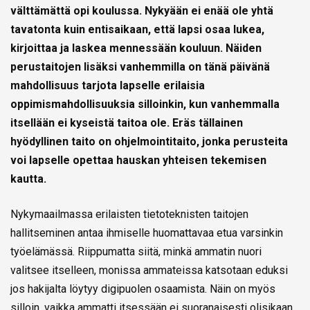
välttämättä opi koulussa. Nykyään ei enää ole yhtä
tavatonta kuin entisaikaan, että lapsi osaa lukea,
kirjoittaa ja laskea mennessään kouluun. Näiden
perustaitojen lisäksi vanhemmilla on tänä päivänä
mahdollisuus tarjota lapselle erilaisia
oppimismahdollisuuksia silloinkin, kun vanhemmalla
itsellään ei kyseistä taitoa ole. Eräs tällainen
hyödyllinen taito on ohjelmointitaito, jonka perusteita
voi lapselle opettaa hauskan yhteisen tekemisen
kautta.
Nykymaailmassa erilaisten tietoteknisten taitojen
hallitseminen antaa ihmiselle huomattavaa etua varsinkin
työelämässä. Riippumatta siitä, minkä ammatin nuori
valitsee itselleen, monissa ammateissa katsotaan eduksi
jos hakijalta löytyy digipuolen osaamista. Näin on myös
silloin, vaikka ammatti itsessään ei suoranaisesti olisikaan