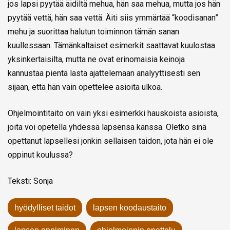
jos lapsi pyytää äidiltä mehua, hän saa mehua, mutta jos hän
pyytää vettä, hän saa vettä. Äiti siis ymmärtää “koodisanan”
mehu ja suorittaa halutun toiminnon tämän sanan
kuullessaan. Tämänkaltaiset esimerkit saattavat kuulostaa
yksinkertaisilta, mutta ne ovat erinomaisia keinoja
kannustaa pientä lasta ajattelemaan analyyttisesti sen
sijaan, että hän vain opettelee asioita ulkoa.
Ohjelmointitaito on vain yksi esimerkki hauskoista asioista,
joita voi opetella yhdessä lapsensa kanssa. Oletko sinä
opettanut lapsellesi jonkin sellaisen taidon, jota hän ei ole
oppinut koulussa?
Teksti: Sonja
hyödylliset taidot
lapsen koodaustaito