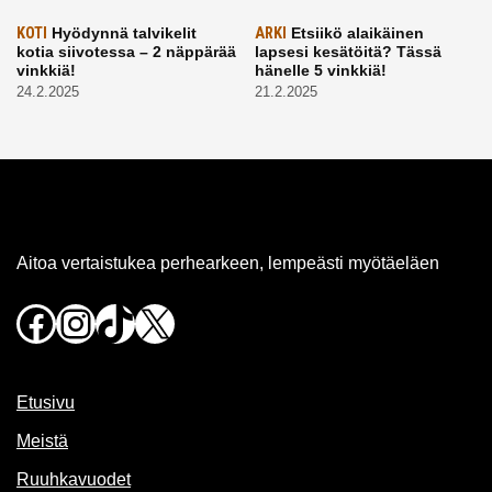
KOTI
Hyödynnä talvikelit
ARKI
Etsiikö alaikäinen
kotia siivotessa – 2 näppärää
lapsesi kesätöitä? Tässä
vinkkiä!
hänelle 5 vinkkiä!
24.2.2025
21.2.2025
Aitoa vertaistukea perhearkeen, lempeästi myötäeläen
Facebook
Instagram
TikTok
X
Etusivu
Meistä
Ruuhkavuodet