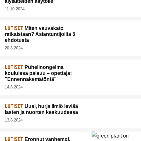
älylaitteiden käytölle
11.10.2024
UUTISET
Miten vauvakato
ratkaistaan? Asiantuntijoilta 5
ehdotusta
20.8.2024
UUTISET
Puhelinongelma
kouluissa paisuu – opettaja:
”Ennennäkemätöntä”
14.8.2024
UUTISET
Uusi, hurja ilmiö leviää
lasten ja nuorten keskuudessa
13.8.2024
UUTISET
Eronnut vanhempi,