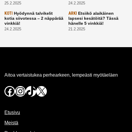
25.2.2025
24.2.2025
KOTI
Hyödynnä talvikelit
ARKI
Etsiikö alaikäinen
kotia siivotessa – 2 näppärää
lapsesi kesätöitä? Tässä
vinkkiä!
hänelle 5 vinkkiä!
24.2.2025
21.2.2025
Aitoa vertaistukea perhearkeen, lempeästi myötäeläen
Facebook
Instagram
TikTok
X
Etusivu
Meistä