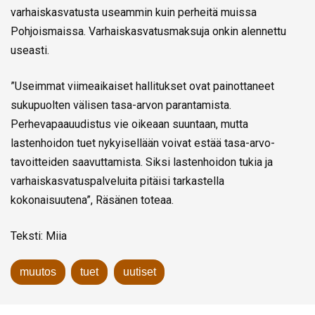
varhaiskasvatusta useammin kuin perheitä muissa
Pohjoismaissa. Varhaiskasvatusmaksuja onkin alennettu
useasti.
”Useimmat viimeaikaiset hallitukset ovat painottaneet
sukupuolten välisen tasa-arvon parantamista.
Perhevapaauudistus vie oikeaan suuntaan, mutta
lastenhoidon tuet nykyisellään voivat estää tasa-arvo-
tavoitteiden saavuttamista. Siksi lastenhoidon tukia ja
varhaiskasvatuspalveluita pitäisi tarkastella
kokonaisuutena”, Räsänen toteaa.
Teksti: Miia
muutos
tuet
uutiset