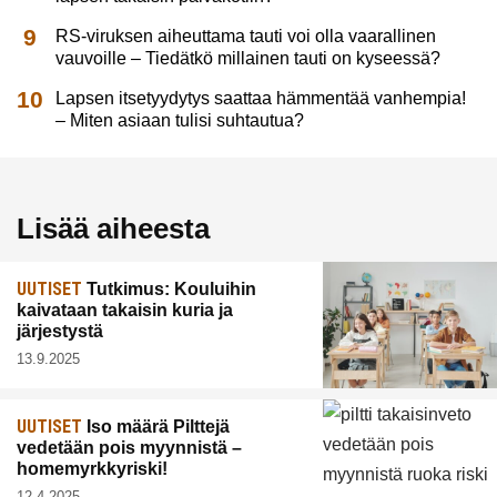
RS-viruksen aiheuttama tauti voi olla vaarallinen
vauvoille – Tiedätkö millainen tauti on kyseessä?
Lapsen itsetyydytys saattaa hämmentää vanhempia!
– Miten asiaan tulisi suhtautua?
Lisää aiheesta
UUTISET
Tutkimus: Kouluihin
kaivataan takaisin kuria ja
järjestystä
13.9.2025
UUTISET
Iso määrä Pilttejä
vedetään pois myynnistä –
homemyrkkyriski!
12.4.2025