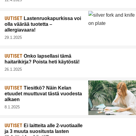
UUTISET
Lastenruokapurkissa voi
olla väärää tuotetta –
allergiavaara!
29.1.2025
UUTISET
Onko lapsellasi tämä
haitarikirja? Poista heti käytöstä!
26.1.2025
UUTISET
Tiesitkö? Näin Kelan
etuudet muuttuvat tästä vuodesta
alkaen
8.1.2025
UUTISET
Ei laitteita alle 2-vuotiaalle
ja 3 muuta suositusta lasten