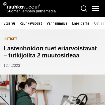
Siirry
Ruuhkavuodet.fi
Hae
Etusivulle
sisältöön
Vali
Suomen lempein perhemedia
Etusivu
Ruuhkavuodet
Vanhemmuus
Lapsiperhe
Uutise
UUTISET
Lastenhoidon tuet eriarvoistavat
– tutkijoilta 2 muutosideaa
12.4.2023