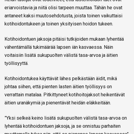
eriarvoistavia ja niitä olisi tarpeen muuttaa. Tähän he ovat
antaneet kaksi muutosehdotusta, joista toinen vaikuttaisi
kotihoidontukeen ja toinen yksityisen hoidon tukeen.
Kotihoidontuen jaksoja pitäisi tutkijoiden mukaan lyhentää
vähentämällä tukimäärää lapsen iän kasvaessa. Näin
voitaisiin lisätä sukupuolten välistä tasa-arvoa ja äitien
työllisyyttä.
Kotihoidontukea käyttävät lähes pelkästään äidit, mikä
johtaa siihen, että pienten lasten äitien työllisyys on
verrattain matalaa. Pitkittyneet kotihoitojaksot heikentävät
äitien uranäkymiä ja pienentävät heidän eläkkeitään.
”Yksi selkeä keino lisätä sukupuolten välistä tasa-arvoa on
lyhentää kotihoidontuen jaksoja, ja se onnistuu parhaiten