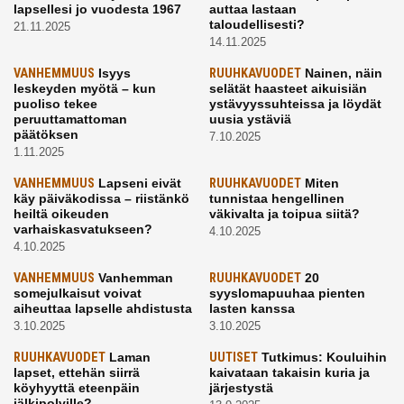
lapsellesi jo vuodesta 1967
auttaa lastaan
taloudellisesti?
21.11.2025
14.11.2025
VANHEMMUUS
Isyys
RUUHKAVUODET
Nainen, näin
leskeyden myötä – kun
selätät haasteet aikuisiän
puoliso tekee
ystävyyssuhteissa ja löydät
peruuttamattoman
uusia ystäviä
päätöksen
7.10.2025
1.11.2025
VANHEMMUUS
Lapseni eivät
RUUHKAVUODET
Miten
käy päiväkodissa – riistänkö
tunnistaa hengellinen
heiltä oikeuden
väkivalta ja toipua siitä?
varhaiskasvatukseen?
4.10.2025
4.10.2025
VANHEMMUUS
Vanhemman
RUUHKAVUODET
20
somejulkaisut voivat
syyslomapuuhaa pienten
aiheuttaa lapselle ahdistusta
lasten kanssa
3.10.2025
3.10.2025
RUUHKAVUODET
Laman
UUTISET
Tutkimus: Kouluihin
lapset, ettehän siirrä
kaivataan takaisin kuria ja
köyhyyttä eteenpäin
järjestystä
jälkipolville?