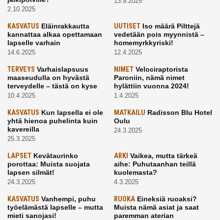
13.9.2025
2.10.2025
KASVATUS
Eläinrakkautta
UUTISET
Iso määrä Pilttejä
kannattaa alkaa opettamaan
vedetään pois myynnistä –
lapselle varhain
homemyrkkyriski!
14.6.2025
12.4.2025
TERVEYS
Varhaislapsuus
NIMET
Velociraptorista
maaseudulla on hyvästä
Paroniin, nämä nimet
terveydelle – tästä on kyse
hylättiin vuonna 2024!
10.4.2025
1.4.2025
KASVATUS
Kun lapsella ei ole
MATKAILU
Radisson Blu Hotel
yhtä hienoa puhelinta kuin
Oulu
kavereilla
24.3.2025
25.3.2025
LAPSET
Kevätaurinko
ARKI
Vaikea, mutta tärkeä
porottaa: Muista suojata
aihe: Puhutaanhan teillä
lapsen silmät!
kuolemasta?
24.3.2025
4.3.2025
KASVATUS
Vanhempi, puhu
RUOKA
Eineksiä ruoaksi?
työelämästä lapselle – mutta
Muista nämä asiat ja saat
mieti sanojasi!
paremman aterian