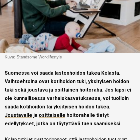
Kuva: Standsome Worklifestyle
Suomessa voi saada
lastenhoidon tukea Kelasta
.
Vaihtoehtoina ovat kotihoidon tuki, yksityisen hoidon
tuki sekä joustava ja osittainen hoitoraha. Jos lapsi ei
ole kunnallisessa varhaiskasvatuksessa, voi tuolloin
saada kotihoidon tai yksityisen hoidon tukea.
Joustavalle
ja
osittaiselle
hoitorahalle tietyt
edellytykset, jotka on täytyttävä tuen saamiseksi.
Kelan tutkijat ovat todenneet, että lastenhoidon tuet ovat