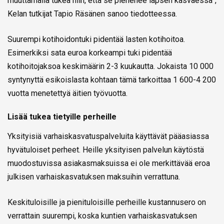
muuttamalla tukea niin, että se pienenee lapsen kasvaessa”,
Kelan tutkijat Tapio Räsänen sanoo tiedotteessa.
Suurempi kotihoidontuki pidentää lasten kotihoitoa.
Esimerkiksi sata euroa korkeampi tuki pidentää
kotihoitojaksoa keskimäärin 2-3 kuukautta. Jokaista 10 000
syntynyttä esikoislasta kohtaan tämä tarkoittaa 1 600-4 200
vuotta menetettyä äitien työvuotta.
Lisää tukea tietyille perheille
Yksityisiä varhaiskasvatuspalveluita käyttävät pääasiassa
hyvätuloiset perheet. Heille yksityisen palvelun käytöstä
muodostuvissa asiakasmaksuissa ei ole merkittävää eroa
julkisen varhaiskasvatuksen maksuihin verrattuna.
Keskituloisille ja pienituloisille perheille kustannusero on
verrattain suurempi, koska kuntien varhaiskasvatuksen