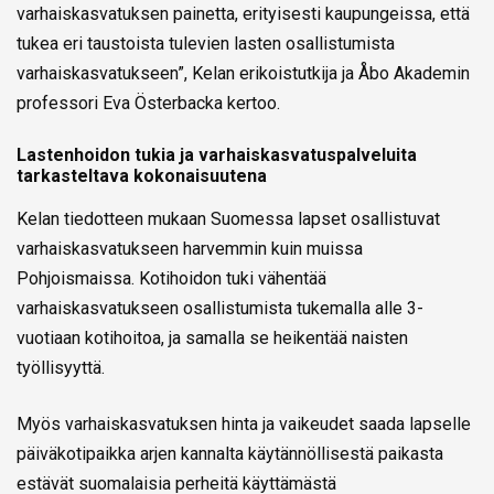
varhaiskasvatuksen painetta, erityisesti kaupungeissa, että
tukea eri taustoista tulevien lasten osallistumista
varhaiskasvatukseen”, Kelan erikoistutkija ja Åbo Akademin
professori Eva Österbacka kertoo.
Lastenhoidon tukia ja varhaiskasvatuspalveluita
tarkasteltava kokonaisuutena
Kelan tiedotteen mukaan Suomessa lapset osallistuvat
varhaiskasvatukseen harvemmin kuin muissa
Pohjoismaissa. Kotihoidon tuki vähentää
varhaiskasvatukseen osallistumista tukemalla alle 3-
vuotiaan kotihoitoa, ja samalla se heikentää naisten
työllisyyttä.
Myös varhaiskasvatuksen hinta ja vaikeudet saada lapselle
päiväkotipaikka arjen kannalta käytännöllisestä paikasta
estävät suomalaisia perheitä käyttämästä