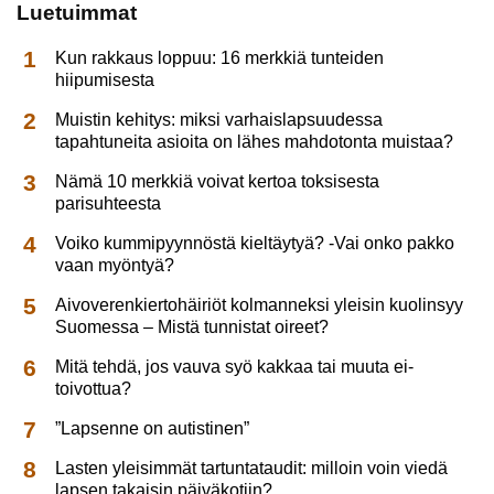
Luetuimmat
Kun rakkaus loppuu: 16 merkkiä tunteiden
hiipumisesta
Muistin kehitys: miksi varhaislapsuudessa
tapahtuneita asioita on lähes mahdotonta muistaa?
Nämä 10 merkkiä voivat kertoa toksisesta
parisuhteesta
Voiko kummipyynnöstä kieltäytyä? -Vai onko pakko
vaan myöntyä?
Aivoverenkiertohäiriöt kolmanneksi yleisin kuolinsyy
Suomessa – Mistä tunnistat oireet?
Mitä tehdä, jos vauva syö kakkaa tai muuta ei-
toivottua?
”Lapsenne on autistinen”
Lasten yleisimmät tartuntataudit: milloin voin viedä
lapsen takaisin päiväkotiin?