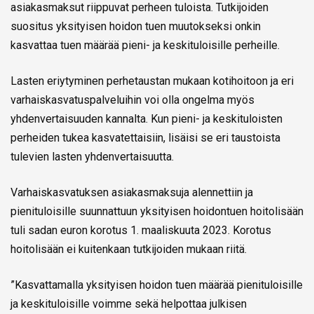
asiakasmaksut riippuvat perheen tuloista. Tutkijoiden
suositus yksityisen hoidon tuen muutokseksi onkin
kasvattaa tuen määrää pieni- ja keskituloisille perheille.
Lasten eriytyminen perhetaustan mukaan kotihoitoon ja eri
varhaiskasvatuspalveluihin voi olla ongelma myös
yhdenvertaisuuden kannalta. Kun pieni- ja keskituloisten
perheiden tukea kasvatettaisiin, lisäisi se eri taustoista
tulevien lasten yhdenvertaisuutta.
Varhaiskasvatuksen asiakasmaksuja alennettiin ja
pienituloisille suunnattuun yksityisen hoidontuen hoitolisään
tuli sadan euron korotus 1. maaliskuuta 2023. Korotus
hoitolisään ei kuitenkaan tutkijoiden mukaan riitä.
”Kasvattamalla yksityisen hoidon tuen määrää pienituloisille
ja keskituloisille voimme sekä helpottaa julkisen