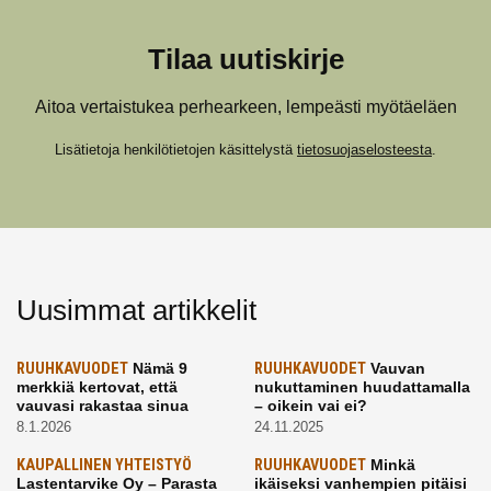
Tilaa uutiskirje
Aitoa vertaistukea perhearkeen, lempeästi myötäeläen
Lisätietoja henkilötietojen käsittelystä
tietosuojaselosteesta
.
Uusimmat artikkelit
RUUHKAVUODET
Nämä 9
RUUHKAVUODET
Vauvan
merkkiä kertovat, että
nukuttaminen huudattamalla
vauvasi rakastaa sinua
– oikein vai ei?
8.1.2026
24.11.2025
KAUPALLINEN YHTEISTYÖ
RUUHKAVUODET
Minkä
Lastentarvike Oy – Parasta
ikäiseksi vanhempien pitäisi