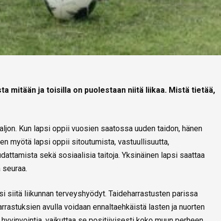
 mitään ja toisilla on puolestaan niitä liikaa. Mistä tietää,
aljon. Kun lapsi oppii vuosien saatossa uuden taidon, hänen
 myötä lapsi oppii sitoutumista, vastuullisuutta,
udattamista sekä sosiaalisia taitoja. Yksinäinen lapsi saattaa
 seuraa.
psi siitä liikunnan terveyshyödyt. Taideharrastusten parissa
Harrastuksien avulla voidaan ennaltaehkäistä lasten ja nuorten
 hyvinvointia, vaikuttaa se positiivisesti koko muun perheen