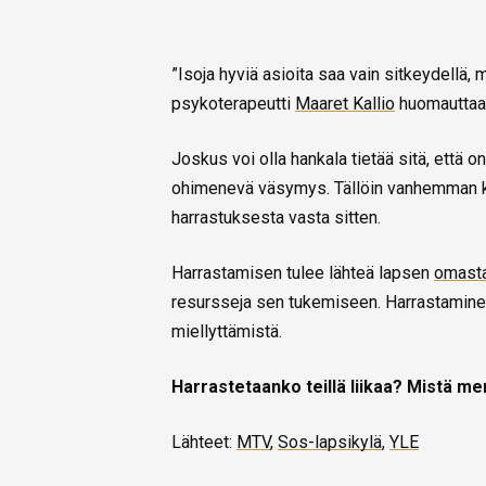
”Isoja hyviä asioita saa vain sitkeydellä, 
psykoterapeutti
Maaret Kallio
huomauttaa
Joskus voi olla hankala tietää sitä, että
ohimenevä väsymys. Tällöin vanhemman kan
harrastuksesta vasta sitten.
Harrastamisen tulee lähteä lapsen
omasta
resursseja sen tukemiseen. Harrastaminen 
miellyttämistä.
Harrastetaanko teillä liikaa? Mistä me
Lähteet:
MTV
,
Sos-lapsikylä
,
YLE