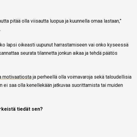
mutta pitää olla viisautta luopua ja kuunnella omaa lastaan,”
.
 onko lapsi oikeasti uupunut harrastamiseen vai onko kyseessä
nattaa seurata tilannetta jonkun aikaa ja tehdä päätös
 motivaatiosta
ja perheellä olla voimavaroja sekä taloudellisia
ei saa olla kenellekään jatkuvaa suorittamista tai muiden
rkeistä tiedät sen?