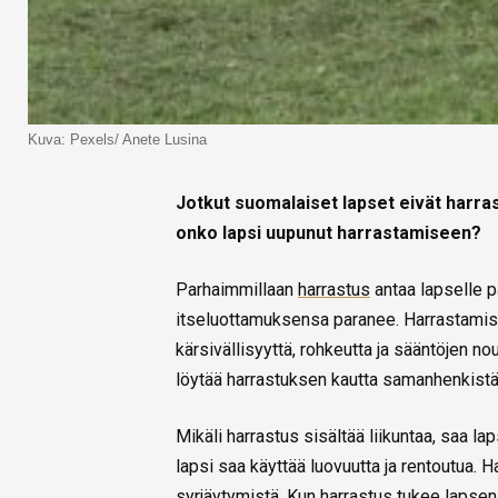
Kuva: Pexels/ Anete Lusina
Jotkut suomalaiset lapset eivät harrasta
onko lapsi uupunut harrastamiseen?
Parhaimmillaan
harrastus
antaa lapselle p
itseluottamuksensa paranee. Harrastamisen
kärsivällisyyttä, rohkeutta ja sääntöjen no
löytää harrastuksen kautta samanhenkistä
Mikäli harrastus sisältää liikuntaa, saa la
lapsi saa käyttää luovuutta ja rentoutua. 
syrjäytymistä. Kun harrastus tukee lapsen