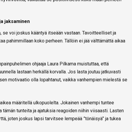
ja jaksaminen
 se voi joskus kääntyä itseään vastaan. Tavoitteelliset ja
taa pahimmillaan koko perheen. Tällöin ei jää välttämättä aikaa
ainpuhelimen ohjaaja Laura Pilkama muistuttaa, että
nella lastaan herkällä korvalla. Jos lasta joutuu jatkuvasti
psen motivaatio olla lopahtanut, vaikka vanhempien mielestä se
aikea määritellä ulkopuolelta. Jokainen vanhempi tuntee
tämän tunteita ja ajatuksia reagoiden niihin viisaasti. Lasten
yttä, joten joskus lapsi tarvitsee lempeää ”tönäisyä” ja tukea