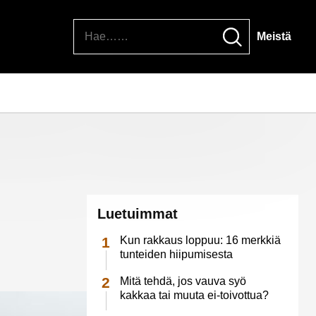
Hae
Meistä
Luetuimmat
Kun rakkaus loppuu: 16 merkkiä
tunteiden hiipumisesta
Mitä tehdä, jos vauva syö
kakkaa tai muuta ei-toivottua?