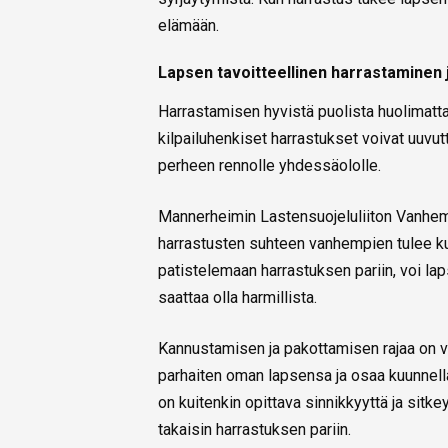
elämään.
Lapsen tavoitteellinen harrastaminen 
Harrastamisen hyvistä puolista huolimatta,
kilpailuhenkiset harrastukset voivat uuvut
perheen rennolle yhdessäololle.
Mannerheimin Lastensuojeluliiton Vanhemp
harrastusten suhteen vanhempien tulee kuun
patistelemaan harrastuksen pariin, voi la
saattaa olla harmillista.
Kannustamisen ja pakottamisen rajaa on v
parhaiten oman lapsensa ja osaa kuunnella 
on kuitenkin opittava sinnikkyyttä ja sitke
takaisin harrastuksen pariin.