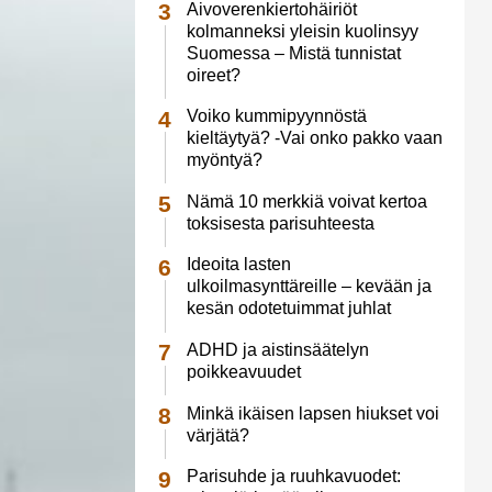
Aivoverenkiertohäiriöt
kolmanneksi yleisin kuolinsyy
Suomessa – Mistä tunnistat
oireet?
Voiko kummipyynnöstä
kieltäytyä? -Vai onko pakko vaan
myöntyä?
Nämä 10 merkkiä voivat kertoa
toksisesta parisuhteesta
Ideoita lasten
ulkoilmasynttäreille – kevään ja
kesän odotetuimmat juhlat
ADHD ja aistinsäätelyn
poikkeavuudet
Minkä ikäisen lapsen hiukset voi
värjätä?
Parisuhde ja ruuhkavuodet: