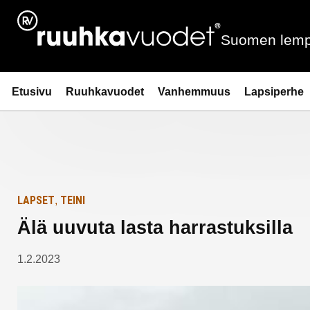
Siirry
Etusivulle
sisältöön
Suomen lemp
Ruuhkavuodet.fi
Etusivu
Ruuhkavuodet
Vanhemmuus
Lapsiperhe
LAPSET
TEINI
,
Älä uuvuta lasta harrastuksilla
1.2.2023