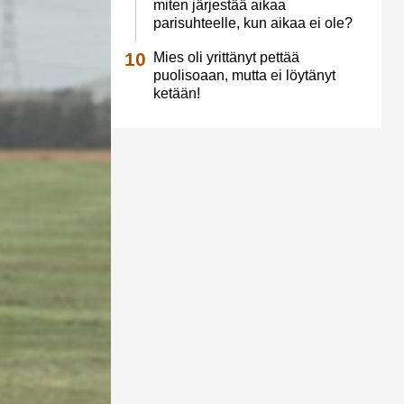
miten järjestää aikaa
parisuhteelle, kun aikaa ei ole?
Mies oli yrittänyt pettää
puolisoaan, mutta ei löytänyt
ketään!