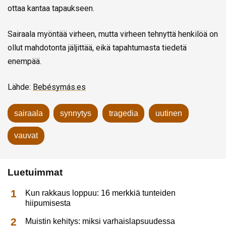
ottaa kantaa tapaukseen.
Sairaala myöntää virheen, mutta virheen tehnyttä henkilöä on
ollut mahdotonta jäljittää, eikä tapahtumasta tiedetä
enempää.
Lähde:
Bebésymás.es
sairaala
synnytys
tragedia
uutinen
vauvat
Luetuimmat
Kun rakkaus loppuu: 16 merkkiä tunteiden
hiipumisesta
Muistin kehitys: miksi varhaislapsuudessa