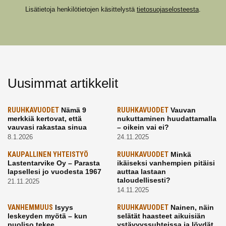
Lisätietoja henkilötietojen käsittelystä
tietosuojaselosteesta
.
Uusimmat artikkelit
RUUHKAVUODET
Nämä 9
RUUHKAVUODET
Vauvan
merkkiä kertovat, että
nukuttaminen huudattamalla
vauvasi rakastaa sinua
– oikein vai ei?
8.1.2026
24.11.2025
KAUPALLINEN YHTEISTYÖ
RUUHKAVUODET
Minkä
Lastentarvike Oy – Parasta
ikäiseksi vanhempien pitäisi
lapsellesi jo vuodesta 1967
auttaa lastaan
taloudellisesti?
21.11.2025
14.11.2025
VANHEMMUUS
Isyys
RUUHKAVUODET
Nainen, näin
leskeyden myötä – kun
selätät haasteet aikuisiän
puoliso tekee
ystävyyssuhteissa ja löydät