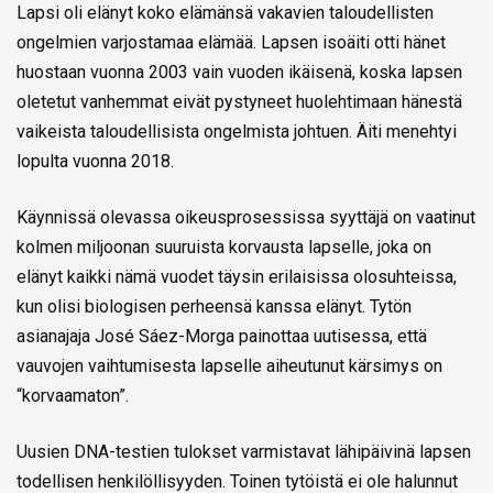
Lapsi oli elänyt koko elämänsä vakavien taloudellisten
ongelmien varjostamaa elämää. Lapsen isoäiti otti hänet
huostaan vuonna 2003 vain vuoden ikäisenä, koska lapsen
oletetut vanhemmat eivät pystyneet huolehtimaan hänestä
vaikeista taloudellisista ongelmista johtuen. Äiti menehtyi
lopulta vuonna 2018.
Käynnissä olevassa oikeusprosessissa syyttäjä on vaatinut
kolmen miljoonan suuruista korvausta lapselle, joka on
elänyt kaikki nämä vuodet täysin erilaisissa olosuhteissa,
kun olisi biologisen perheensä kanssa elänyt. Tytön
asianajaja José Sáez-Morga painottaa uutisessa, että
vauvojen vaihtumisesta lapselle aiheutunut kärsimys on
“korvaamaton”.
Uusien DNA-testien tulokset varmistavat lähipäivinä lapsen
todellisen henkilöllisyyden. Toinen tytöistä ei ole halunnut