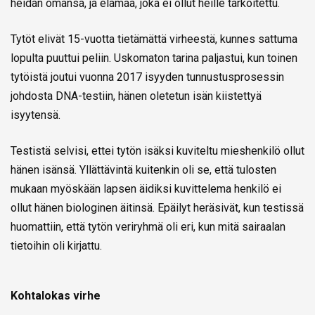
heidän omansa, ja elämää, joka ei ollut heille tarkoitettu.
Tytöt elivät 15-vuotta tietämättä virheestä, kunnes sattuma
lopulta puuttui peliin. Uskomaton tarina paljastui, kun toinen
tytöistä joutui vuonna 2017 isyyden tunnustusprosessin
johdosta DNA-testiin, hänen oletetun isän kiistettyä
isyytensä.
Testistä selvisi, ettei tytön isäksi kuviteltu mieshenkilö ollut
hänen isänsä. Yllättävintä kuitenkin oli se, että tulosten
mukaan myöskään lapsen äidiksi kuvittelema henkilö ei
ollut hänen biologinen äitinsä. Epäilyt heräsivät, kun testissä
huomattiin, että tytön veriryhmä oli eri, kun mitä sairaalan
tietoihin oli kirjattu.
Kohtalokas virhe