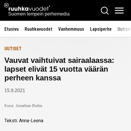
Siirry
Ruuhkavuodet.fi
Hae
Etusivulle
sisältöön
Vali
Suomen lempein perhemedia
Etusivu
Ruuhkavuodet
Vanhemmuus
Lapsiperhe
Uutise
UUTISET
Vauvat vaihtuivat sairaalaassa:
lapset elivät 15 vuotta väärän
perheen kanssa
15.9.2021
Kuva: Jonathan Borba
Teksti: Anna-Leena