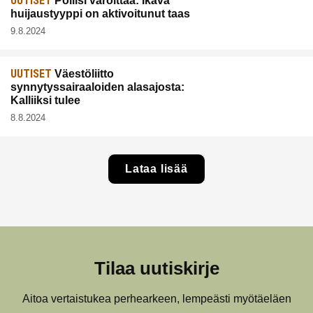
UUTISET
Poliisi varoittaa: Ikävä
huijaustyyppi on aktivoitunut taas
9.8.2024
UUTISET
Väestöliitto
synnytyssairaaloiden alasajosta:
Kalliiksi tulee
8.8.2024
Lataa lisää
Tilaa uutiskirje
Aitoa vertaistukea perhearkeen, lempeästi myötäeläen