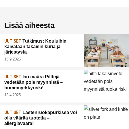
Lisää aiheesta
UUTISET
Tutkimus: Kouluihin
kaivataan takaisin kuria ja
järjestystä
13.9.2025
UUTISET
Iso määrä Pilttejä
vedetään pois myynnistä –
homemyrkkyriski!
12.4.2025
UUTISET
Lastenruokapurkissa voi
olla väärää tuotetta –
allergiavaara!