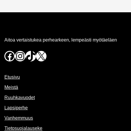
Aitoa vertaistukea perhearkeen, lempeästi myötäeläen
Facebook
Instagram
TikTok
X
Etusivu
Meistä
Ruuhkavuodet
Lapsiperhe
Vanhemmuus
Tietosuojalauseke