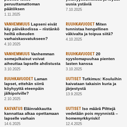
peruuttamattoman
uusia ystäviä
päätöksen
7.10.2025
1.11.2025
VANHEMMUUS
Lapseni eivät
RUUHKAVUODET
Miten
käy päiväkodissa – riistänkö
tunnistaa hengellinen
heiltä oikeuden
väkivalta ja toipua siitä?
varhaiskasvatukseen?
4.10.2025
4.10.2025
VANHEMMUUS
Vanhemman
RUUHKAVUODET
20
somejulkaisut voivat
syyslomapuuhaa pienten
aiheuttaa lapselle ahdistusta
lasten kanssa
3.10.2025
3.10.2025
RUUHKAVUODET
Laman
UUTISET
Tutkimus: Kouluihin
lapset, ettehän siirrä
kaivataan takaisin kuria ja
köyhyyttä eteenpäin
järjestystä
jälkipolville?
13.9.2025
2.10.2025
KASVATUS
Eläinrakkautta
UUTISET
Iso määrä Pilttejä
kannattaa alkaa opettamaan
vedetään pois myynnistä –
lapselle varhain
homemyrkkyriski!
14.6.2025
12.4.2025