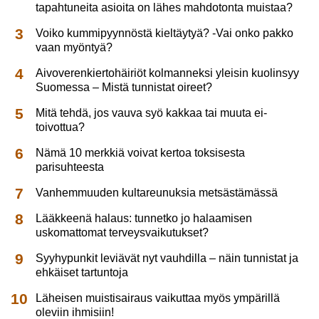
tapahtuneita asioita on lähes mahdotonta muistaa?
Voiko kummipyynnöstä kieltäytyä? -Vai onko pakko
vaan myöntyä?
Aivoverenkiertohäiriöt kolmanneksi yleisin kuolinsyy
Suomessa – Mistä tunnistat oireet?
Mitä tehdä, jos vauva syö kakkaa tai muuta ei-
toivottua?
Nämä 10 merkkiä voivat kertoa toksisesta
parisuhteesta
Vanhemmuuden kultareunuksia metsästämässä
Lääkkeenä halaus: tunnetko jo halaamisen
uskomattomat terveysvaikutukset?
Syyhypunkit leviävät nyt vauhdilla – näin tunnistat ja
ehkäiset tartuntoja
Läheisen muistisairaus vaikuttaa myös ympärillä
oleviin ihmisiin!