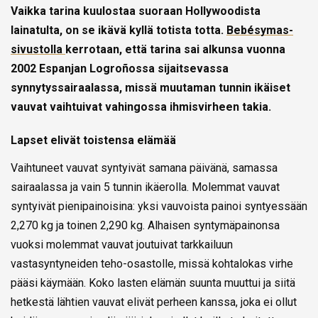
Vaikka tarina kuulostaa suoraan Hollywoodista
lainatulta, on se ikävä kyllä totista totta.
Bebésymas-
sivustolla
kerrotaan, että tarina sai alkunsa vuonna
2002 Espanjan Logroñossa sijaitsevassa
synnytyssairaalassa, missä muutaman tunnin ikäiset
vauvat vaihtuivat vahingossa ihmisvirheen takia.
Lapset elivät toistensa elämää
Vaihtuneet vauvat syntyivät samana päivänä, samassa
sairaalassa ja vain 5 tunnin ikäerolla. Molemmat vauvat
syntyivät pienipainoisina: yksi vauvoista painoi syntyessään
2,270 kg ja toinen 2,290 kg. Alhaisen syntymäpainonsa
vuoksi molemmat vauvat joutuivat tarkkailuun
vastasyntyneiden teho-osastolle, missä kohtalokas virhe
pääsi käymään. Koko lasten elämän suunta muuttui ja siitä
hetkestä lähtien vauvat elivät perheen kanssa, joka ei ollut