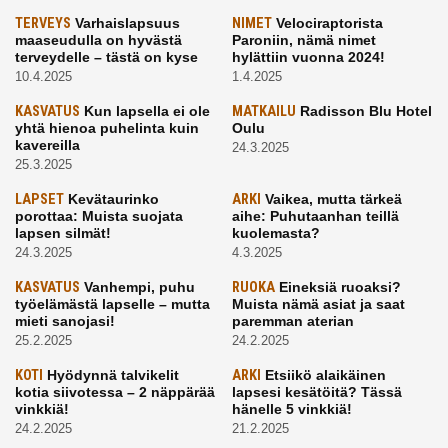
TERVEYS
Varhaislapsuus
NIMET
Velociraptorista
maaseudulla on hyvästä
Paroniin, nämä nimet
terveydelle – tästä on kyse
hylättiin vuonna 2024!
10.4.2025
1.4.2025
KASVATUS
Kun lapsella ei ole
MATKAILU
Radisson Blu Hotel
yhtä hienoa puhelinta kuin
Oulu
kavereilla
24.3.2025
25.3.2025
LAPSET
Kevätaurinko
ARKI
Vaikea, mutta tärkeä
porottaa: Muista suojata
aihe: Puhutaanhan teillä
lapsen silmät!
kuolemasta?
24.3.2025
4.3.2025
KASVATUS
Vanhempi, puhu
RUOKA
Eineksiä ruoaksi?
työelämästä lapselle – mutta
Muista nämä asiat ja saat
mieti sanojasi!
paremman aterian
25.2.2025
24.2.2025
KOTI
Hyödynnä talvikelit
ARKI
Etsiikö alaikäinen
kotia siivotessa – 2 näppärää
lapsesi kesätöitä? Tässä
vinkkiä!
hänelle 5 vinkkiä!
24.2.2025
21.2.2025