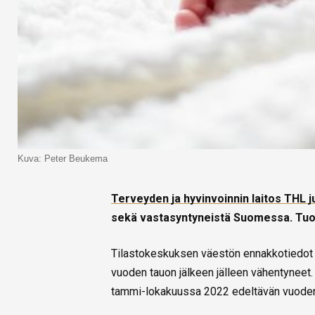
Kuva: Peter Beukema
Terveyden ja hyvinvoinnin laitos THL ju
sekä vastasyntyneistä Suomessa. Tuore
Tilastokeskuksen väestön ennakkotiedot o
vuoden tauon jälkeen jälleen vähentyneet.
tammi-lokakuussa 2022 edeltävän vuoden