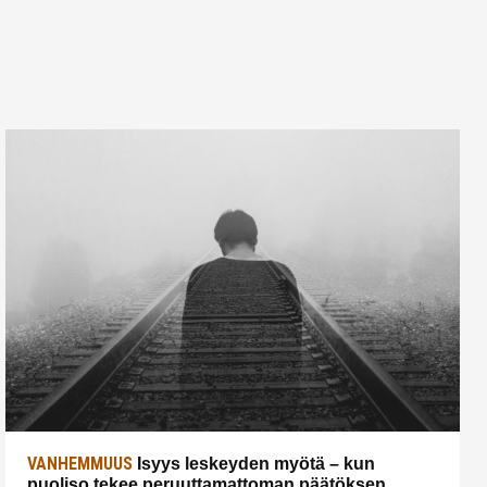
VANHEMMUUS
Isyys leskeyden myötä – kun
puoliso tekee peruuttamattoman päätöksen