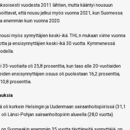
ksoisesti vuodesta 2011 lähtien, mutta kääntyi nousuun
soittavat, että nousu jatkui myös vuonna 2021, kun Suomessa
ttia enemmän kuin vuonna 2020.
nousi myös synnyttäjien keski-ikä. THL:n mukaan viime vuonna
vuotta ja ensisynnyttäjien keski-ikä 30 vuotta. Kymmenessä
odella.
i 35-vuotiaita oli 25,8 prosenttia, kun taas alle 20-vuotiaiden
neiden ensisynnyttäjien osuus oli puolestaan 16,2 prosenttia,
0,8 prosenttia.
auksia
ä oli korkein Helsingin ja Uudenmaan sairaanhoitopiirissä (31,1
 oli Länsi-Pohjan sairaanhoitopiirin alueella (28,0 vuotta).
n Suomeakin enemmän 35 vuotta täyttäneitä synnyttäjiä, on