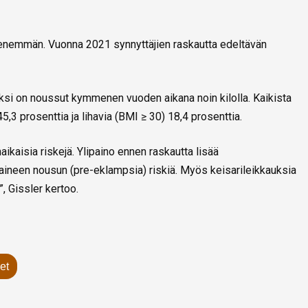
ä enemmän. Vuonna 2021 synnyttäjien raskautta edeltävän
ksi on noussut kymmenen vuoden aikana noin kilolla. Kaikista
45,3 prosenttia ja lihavia (BMI ≥ 30) 18,4 prosenttia.
ikaisia riskejä. Ylipaino ennen raskautta lisää
ineen nousun (pre-eklampsia) riskiä. Myös keisarileikkauksia
, Gissler kertoo.
et