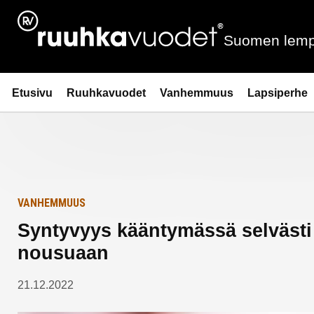
Siirry
Etusivulle
sisältöön
Suomen lemp
Ruuhkavuodet.fi
Etusivu
Ruuhkavuodet
Vanhemmuus
Lapsiperhe
VANHEMMUUS
Syntyvyys kääntymässä selvästi 
nousuaan
21.12.2022