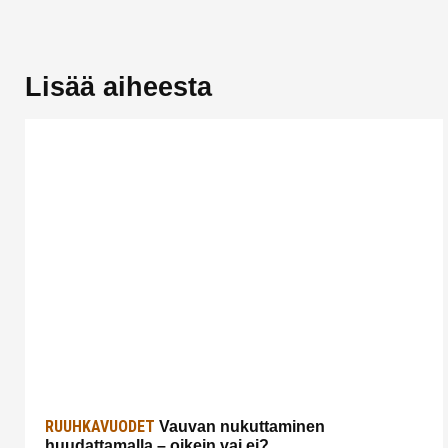
Lisää aiheesta
RUUHKAVUODET
Vauvan nukuttaminen
huudattamalla – oikein vai ei?