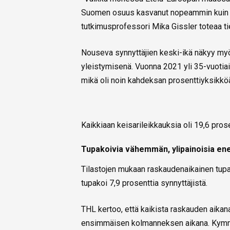
Suomen osuus kasvanut nopeammin kuin E
tutkimusprofessori Mika Gissler toteaa t
Nouseva synnyttäjien keski-ikä näkyy my
yleistymisenä. Vuonna 2021 yli 35-vuotiai
mikä oli noin kahdeksan prosenttiyksikkö
Kaikkiaan keisarileikkauksia oli 19,6 pros
Tupakoivia vähemmän, ylipainoisia e
Tilastojen mukaan raskaudenaikainen tu
tupakoi 7,9 prosenttia synnyttäjistä.
THL kertoo, että kaikista raskauden aikan
ensimmäisen kolmanneksen aikana. Kymme