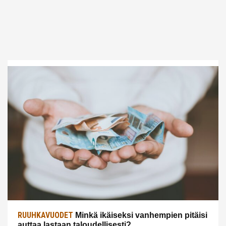
RUUHKAVUODET
Minkä ikäiseksi vanhempien pitäisi
auttaa lastaan taloudellisesti?