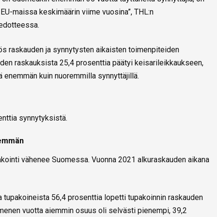
U-maissa keskimäärin viime vuosina”, THL:n
iedotteessa.
ös raskauden ja synnytysten aikaisten toimenpiteiden
den raskauksista 25,4 prosenttia päätyi keisarileikkaukseen,
ä enemmän kuin nuoremmilla synnyttäjillä.
enttia synnytyksistä.
nemmän
pakointi vähenee Suomessa. Vuonna 2021 alkuraskauden aikana
a tupakoineista 56,4 prosenttia lopetti tupakoinnin raskauden
nen vuotta aiemmin osuus oli selvästi pienempi, 39,2