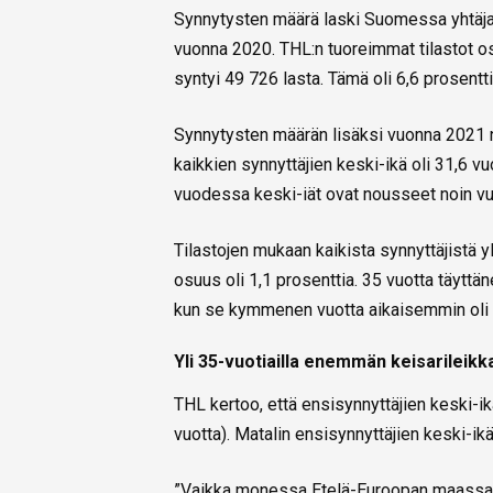
Synnytysten määrä laski Suomessa yhtäja
vuonna 2020. THL:n tuoreimmat tilastot o
syntyi 49 726 lasta. Tämä oli 6,6 prosen
Synnytysten määrän lisäksi vuonna 2021 
kaikkien synnyttäjien keski-ikä oli 31,6 
vuodessa keski-iät ovat nousseet noin vu
Tilastojen mukaan kaikista synnyttäjistä yl
osuus oli 1,1 prosenttia. 35 vuotta täyttä
kun se kymmenen vuotta aikaisemmin oli 1
Yli 35-vuotiailla enemmän keisarileikk
THL kertoo, että ensisynnyttäjien keski-ik
vuotta). Matalin ensisynnyttäjien keski-ikä
”Vaikka monessa Etelä-Euroopan maassa o