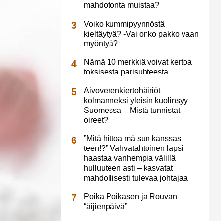
mahdotonta muistaa?
Voiko kummipyynnöstä
kieltäytyä? -Vai onko pakko vaan
myöntyä?
Nämä 10 merkkiä voivat kertoa
toksisesta parisuhteesta
Aivoverenkiertohäiriöt
kolmanneksi yleisin kuolinsyy
Suomessa – Mistä tunnistat
oireet?
”Mitä hittoa mä sun kanssas
teen!?” Vahvatahtoinen lapsi
haastaa vanhempia välillä
hulluuteen asti – kasvatat
mahdollisesti tulevaa johtajaa
Poika Poikasen ja Rouvan
“äijienpäivä”