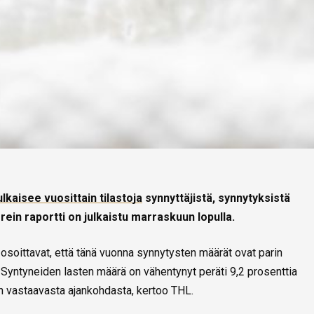
lkaisee vuosittain tilastoja
synnyttäjistä, synnytyksistä
in raportti on julkaistu marraskuun lopulla.
soittavat, että tänä vuonna synnytysten määrät ovat parin
 Syntyneiden lasten määrä on vähentynyt peräti 9,2 prosenttia
 vastaavasta ajankohdasta, kertoo THL.