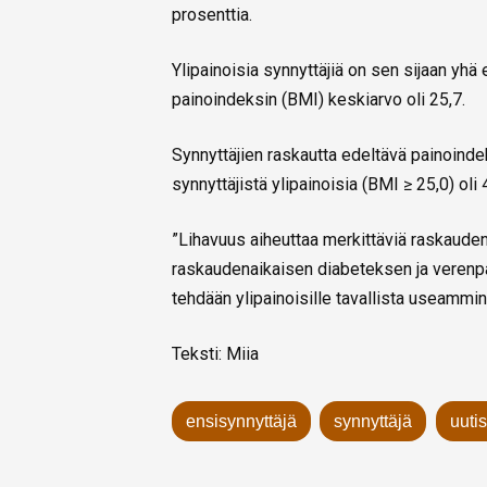
prosenttia.
Ylipainoisia synnyttäjiä on sen sijaan yh
painoindeksin (BMI) keskiarvo oli 25,7.
Synnyttäjien raskautta edeltävä painoinde
synnyttäjistä ylipainoisia (BMI ≥ 25,0) oli 
”Lihavuus aiheuttaa merkittäviä raskaudena
raskaudenaikaisen diabeteksen ja verenpa
tehdään ylipainoisille tavallista useammin”
Teksti: Miia
ensisynnyttäjä
synnyttäjä
uutis