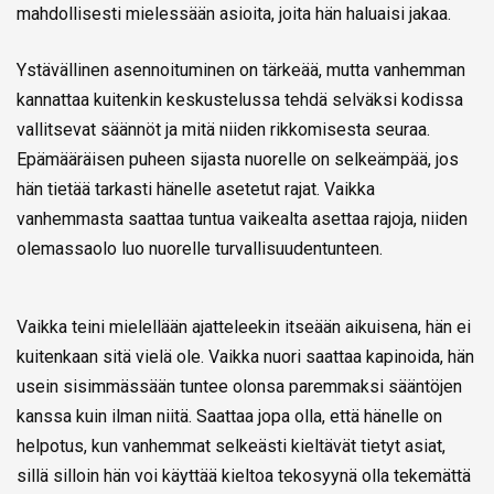
mahdollisesti mielessään asioita, joita hän haluaisi jakaa.
Ystävällinen asennoituminen on tärkeää, mutta vanhemman
kannattaa kuitenkin keskustelussa tehdä selväksi kodissa
vallitsevat säännöt ja mitä niiden rikkomisesta seuraa.
Epämääräisen puheen sijasta nuorelle on selkeämpää, jos
hän tietää tarkasti hänelle asetetut rajat. Vaikka
vanhemmasta saattaa tuntua vaikealta asettaa rajoja, niiden
olemassaolo luo nuorelle turvallisuudentunteen.
Vaikka teini mielellään ajatteleekin itseään aikuisena, hän ei
kuitenkaan sitä vielä ole. Vaikka nuori saattaa kapinoida, hän
usein sisimmässään tuntee olonsa paremmaksi sääntöjen
kanssa kuin ilman niitä. Saattaa jopa olla, että hänelle on
helpotus, kun vanhemmat selkeästi kieltävät tietyt asiat,
sillä silloin hän voi käyttää kieltoa tekosyynä olla tekemättä