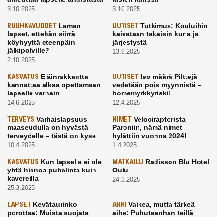
3.10.2025
3.10.2025
RUUHKAVUODET
Laman
UUTISET
Tutkimus: Kouluihin
lapset, ettehän siirrä
kaivataan takaisin kuria ja
köyhyyttä eteenpäin
järjestystä
jälkipolville?
13.9.2025
2.10.2025
KASVATUS
Eläinrakkautta
UUTISET
Iso määrä Pilttejä
kannattaa alkaa opettamaan
vedetään pois myynnistä –
lapselle varhain
homemyrkkyriski!
14.6.2025
12.4.2025
TERVEYS
Varhaislapsuus
NIMET
Velociraptorista
maaseudulla on hyvästä
Paroniin, nämä nimet
terveydelle – tästä on kyse
hylättiin vuonna 2024!
10.4.2025
1.4.2025
KASVATUS
Kun lapsella ei ole
MATKAILU
Radisson Blu Hotel
yhtä hienoa puhelinta kuin
Oulu
kavereilla
24.3.2025
25.3.2025
LAPSET
Kevätaurinko
ARKI
Vaikea, mutta tärkeä
porottaa: Muista suojata
aihe: Puhutaanhan teillä