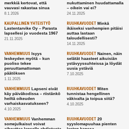
merkkiä kertovat, että
nukuttaminen huudattamalla
vauvasi rakastaa sinua
– oikein vai ei?
8.1.2026
24.11.2025
KAUPALLINEN YHTEISTYÖ
RUUHKAVUODET
Minkä
Lastentarvike Oy – Parasta
ikäiseksi vanhempien pitäisi
lapsellesi jo vuodesta 1967
auttaa lastaan
taloudellisesti?
21.11.2025
14.11.2025
VANHEMMUUS
Isyys
RUUHKAVUODET
Nainen, näin
leskeyden myötä – kun
selätät haasteet aikuisiän
puoliso tekee
ystävyyssuhteissa ja löydät
peruuttamattoman
uusia ystäviä
päätöksen
7.10.2025
1.11.2025
VANHEMMUUS
Lapseni eivät
RUUHKAVUODET
Miten
käy päiväkodissa – riistänkö
tunnistaa hengellinen
heiltä oikeuden
väkivalta ja toipua siitä?
varhaiskasvatukseen?
4.10.2025
4.10.2025
VANHEMMUUS
Vanhemman
RUUHKAVUODET
20
somejulkaisut voivat
syyslomapuuhaa pienten
aiheuttaa lapselle ahdistusta
lasten kanssa