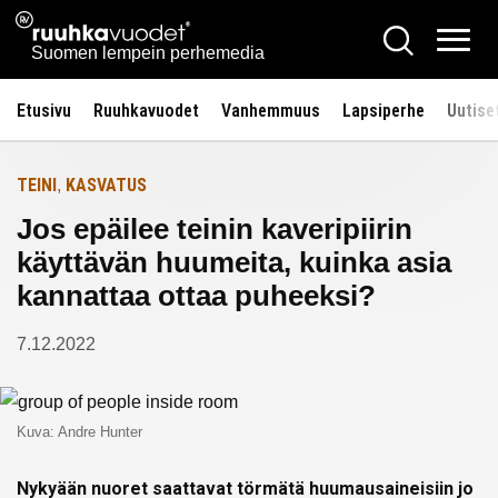
Siirry
Ruuhkavuodet.fi
Hae
Etusivulle
sisältöön
Vali
Suomen lempein perhemedia
Etusivu
Ruuhkavuodet
Vanhemmuus
Lapsiperhe
Uutise
TEINI
KASVATUS
,
Jos epäilee teinin kaveripiirin
käyttävän huumeita, kuinka asia
kannattaa ottaa puheeksi?
7.12.2022
Kuva: Andre Hunter
Nykyään nuoret saattavat törmätä huumausaineisiin jo