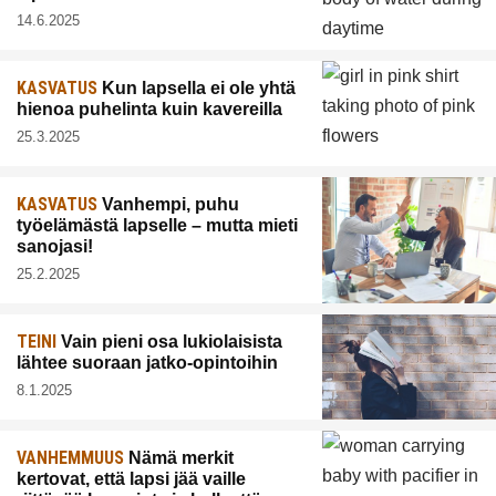
14.6.2025
KASVATUS
Kun lapsella ei ole yhtä
hienoa puhelinta kuin kavereilla
25.3.2025
KASVATUS
Vanhempi, puhu
työelämästä lapselle – mutta mieti
sanojasi!
25.2.2025
TEINI
Vain pieni osa lukiolaisista
lähtee suoraan jatko-opintoihin
8.1.2025
VANHEMMUUS
Nämä merkit
kertovat, että lapsi jää vaille