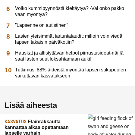
Voiko kummipyynnöstä kieltäytyä? -Vai onko pakko
vaan myöntyä?
”Lapsenne on autistinen”
Lasten yleisimmät tartuntataudit: milloin voin viedä
lapsen takaisin päiväkotiin?
Hauskat ja ällistyttävän helpot piirrustusideat-näillä
saat lasten suut loksahtamaan auki!
Tutkimus: 88% äideistä myöntää lapsen sukupuolen
vaikuttavan kasvatukseen
Lisää aiheesta
KASVATUS
Eläinrakkautta
kannattaa alkaa opettamaan
lapselle varhain