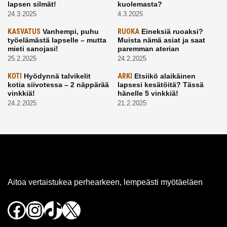
lapsen silmät!
kuolemasta?
24.3.2025
4.3.2025
KASVATUS
Vanhempi, puhu
RUOKA
Eineksiä ruoaksi?
työelämästä lapselle – mutta
Muista nämä asiat ja saat
mieti sanojasi!
paremman aterian
25.2.2025
24.2.2025
KOTI
Hyödynnä talvikelit
ARKI
Etsiikö alaikäinen
kotia siivotessa – 2 näppärää
lapsesi kesätöitä? Tässä
vinkkiä!
hänelle 5 vinkkiä!
24.2.2025
21.2.2025
Aitoa vertaistukea perhearkeen, lempeästi myötäeläen
Facebook
Instagram
TikTok
X