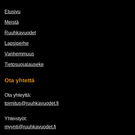
Etusivu
Meistä
Ruuhkavuodet
Lapsiperhe
Vanhemmuus
Tietosuojalauseke
Ota yhtettä
Ota yhteyttä:
toimitus@ruuhkavuodet.fi
Yhteistyöt:
myynti@ruuhkavuodet.fi