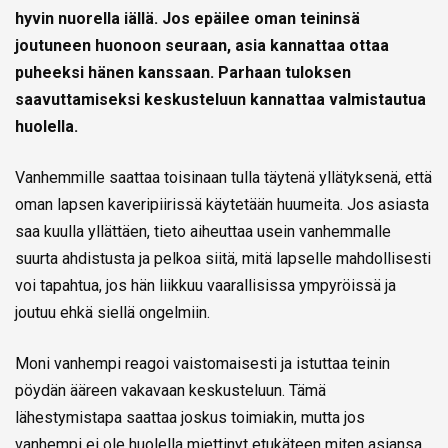
hyvin nuorella iällä. Jos epäilee oman teininsä
joutuneen huonoon seuraan, asia kannattaa ottaa
puheeksi hänen kanssaan. Parhaan tuloksen
saavuttamiseksi keskusteluun kannattaa valmistautua
huolella.
Vanhemmille saattaa toisinaan tulla täytenä yllätyksenä, että
oman lapsen kaveripiirissä käytetään huumeita. Jos asiasta
saa kuulla yllättäen, tieto aiheuttaa usein vanhemmalle
suurta ahdistusta ja pelkoa siitä, mitä lapselle mahdollisesti
voi tapahtua, jos hän liikkuu vaarallisissa ympyröissä ja
joutuu ehkä siellä ongelmiin.
Moni vanhempi reagoi vaistomaisesti ja istuttaa teinin
pöydän ääreen vakavaan keskusteluun. Tämä
lähestymistapa saattaa joskus toimiakin, mutta jos
vanhempi ei ole huolella miettinyt etukäteen miten asiansa