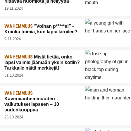
riittävää huomiota ja hellyyttä
19.11.2024
VANHEMMUUS
“Voihan p*****e!” -
Kuinka toimia, kun lapsi kiroilee?
9.11.2024
VANHEMMUUS
Mistä tietää, onko
lapsi valmis jäämään yksin kotiin?
Tarkkaile näitä merkkejä!
31.10.2024
VANHEMMUUS
Kaverivanhemmuuden
vaikutukset lapseen – 10
sudenkuoppaa
25.10.2024