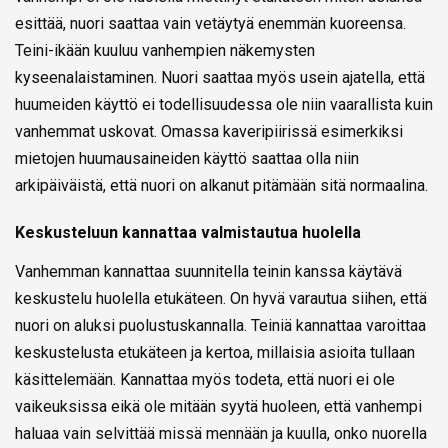
esittää, nuori saattaa vain vetäytyä enemmän kuoreensa.
Teini-ikään kuuluu vanhempien näkemysten
kyseenalaistaminen. Nuori saattaa myös usein ajatella, että
huumeiden käyttö ei todellisuudessa ole niin vaarallista kuin
vanhemmat uskovat. Omassa kaveripiirissä esimerkiksi
mietojen huumausaineiden käyttö saattaa olla niin
arkipäiväistä, että nuori on alkanut pitämään sitä normaalina.
Keskusteluun kannattaa valmistautua huolella
Vanhemman kannattaa suunnitella teinin kanssa käytävä
keskustelu huolella etukäteen. On hyvä varautua siihen, että
nuori on aluksi puolustuskannalla. Teiniä kannattaa varoittaa
keskustelusta etukäteen ja kertoa, millaisia asioita tullaan
käsittelemään. Kannattaa myös todeta, että nuori ei ole
vaikeuksissa eikä ole mitään syytä huoleen, että vanhempi
haluaa vain selvittää missä mennään ja kuulla, onko nuorella