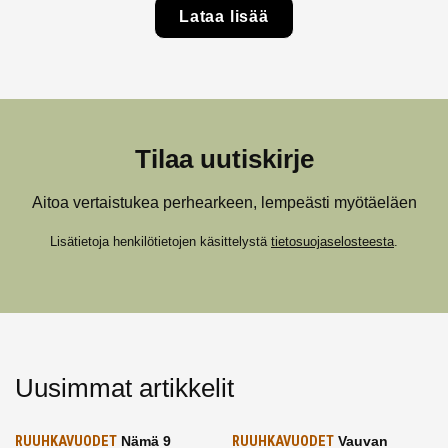
Lataa lisää
Tilaa uutiskirje
Aitoa vertaistukea perhearkeen, lempeästi myötäeläen
Lisätietoja henkilötietojen käsittelystä
tietosuojaselosteesta
.
Uusimmat artikkelit
RUUHKAVUODET
Nämä 9
RUUHKAVUODET
Vauvan