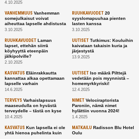
4.10.2025
VANHEMMUUS
Vanhemman
RUUHKAVUODET
20
somejulkaisut voivat
syyslomapuuhaa pienten
aiheuttaa lapselle ahdistusta
lasten kanssa
3.10.2025
3.10.2025
RUUHKAVUODET
Laman
UUTISET
Tutkimus: Kouluihin
lapset, ettehän siirrä
kaivataan takaisin kuria ja
köyhyyttä eteenpäin
järjestystä
jälkipolville?
13.9.2025
2.10.2025
KASVATUS
Eläinrakkautta
UUTISET
Iso määrä Pilttejä
kannattaa alkaa opettamaan
vedetään pois myynnistä –
lapselle varhain
homemyrkkyriski!
14.6.2025
12.4.2025
TERVEYS
Varhaislapsuus
NIMET
Velociraptorista
maaseudulla on hyvästä
Paroniin, nämä nimet
terveydelle – tästä on kyse
hylättiin vuonna 2024!
10.4.2025
1.4.2025
KASVATUS
Kun lapsella ei ole
MATKAILU
Radisson Blu Hotel
yhtä hienoa puhelinta kuin
Oulu
kavereilla
24.3.2025