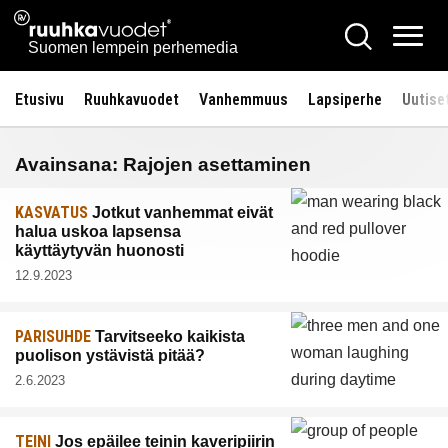
Siirry
Ruuhkavuodet.fi
Hae
sisältöön
Vali
Suomen lempein perhemedia
Etusivu
Ruuhkavuodet
Vanhemmuus
Lapsiperhe
Uutise
Avainsana:
Rajojen asettaminen
KASVATUS
Jotkut vanhemmat eivät
halua uskoa lapsensa
käyttäytyvän huonosti
12.9.2023
PARISUHDE
Tarvitseeko kaikista
puolison ystävistä pitää?
2.6.2023
TEINI
Jos epäilee teinin kaveripiirin