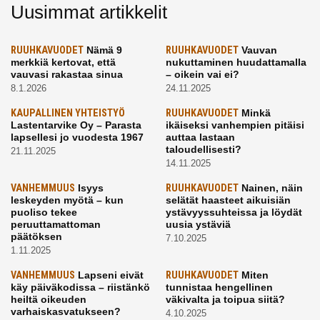
Uusimmat artikkelit
RUUHKAVUODET
Nämä 9
RUUHKAVUODET
Vauvan
merkkiä kertovat, että
nukuttaminen huudattamalla
vauvasi rakastaa sinua
– oikein vai ei?
8.1.2026
24.11.2025
KAUPALLINEN YHTEISTYÖ
RUUHKAVUODET
Minkä
Lastentarvike Oy – Parasta
ikäiseksi vanhempien pitäisi
lapsellesi jo vuodesta 1967
auttaa lastaan
taloudellisesti?
21.11.2025
14.11.2025
VANHEMMUUS
Isyys
RUUHKAVUODET
Nainen, näin
leskeyden myötä – kun
selätät haasteet aikuisiän
puoliso tekee
ystävyyssuhteissa ja löydät
peruuttamattoman
uusia ystäviä
päätöksen
7.10.2025
1.11.2025
VANHEMMUUS
Lapseni eivät
RUUHKAVUODET
Miten
käy päiväkodissa – riistänkö
tunnistaa hengellinen
heiltä oikeuden
väkivalta ja toipua siitä?
varhaiskasvatukseen?
4.10.2025