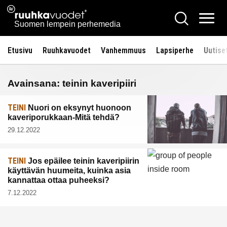
Siirry
Ruuhkavuodet.fi
Hae
sisältöön
Vali
Suomen lempein perhemedia
Etusivu
Ruuhkavuodet
Vanhemmuus
Lapsiperhe
Uutise
Avainsana:
teinin kaveripiiri
TEINI
Nuori on eksynyt huonoon
kaveriporukkaan-Mitä tehdä?
29.12.2022
TEINI
Jos epäilee teinin kaveripiirin
käyttävän huumeita, kuinka asia
kannattaa ottaa puheeksi?
7.12.2022