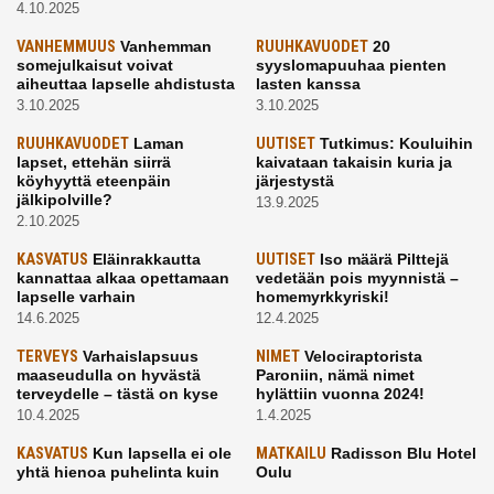
4.10.2025
VANHEMMUUS
Vanhemman
RUUHKAVUODET
20
somejulkaisut voivat
syyslomapuuhaa pienten
aiheuttaa lapselle ahdistusta
lasten kanssa
3.10.2025
3.10.2025
RUUHKAVUODET
Laman
UUTISET
Tutkimus: Kouluihin
lapset, ettehän siirrä
kaivataan takaisin kuria ja
köyhyyttä eteenpäin
järjestystä
jälkipolville?
13.9.2025
2.10.2025
KASVATUS
Eläinrakkautta
UUTISET
Iso määrä Pilttejä
kannattaa alkaa opettamaan
vedetään pois myynnistä –
lapselle varhain
homemyrkkyriski!
14.6.2025
12.4.2025
TERVEYS
Varhaislapsuus
NIMET
Velociraptorista
maaseudulla on hyvästä
Paroniin, nämä nimet
terveydelle – tästä on kyse
hylättiin vuonna 2024!
10.4.2025
1.4.2025
KASVATUS
Kun lapsella ei ole
MATKAILU
Radisson Blu Hotel
yhtä hienoa puhelinta kuin
Oulu
kavereilla
24.3.2025