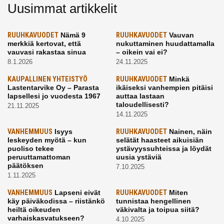
Uusimmat artikkelit
RUUHKAVUODET
Nämä 9
RUUHKAVUODET
Vauvan
merkkiä kertovat, että
nukuttaminen huudattamalla
vauvasi rakastaa sinua
– oikein vai ei?
8.1.2026
24.11.2025
KAUPALLINEN YHTEISTYÖ
RUUHKAVUODET
Minkä
Lastentarvike Oy – Parasta
ikäiseksi vanhempien pitäisi
lapsellesi jo vuodesta 1967
auttaa lastaan
taloudellisesti?
21.11.2025
14.11.2025
VANHEMMUUS
Isyys
RUUHKAVUODET
Nainen, näin
leskeyden myötä – kun
selätät haasteet aikuisiän
puoliso tekee
ystävyyssuhteissa ja löydät
peruuttamattoman
uusia ystäviä
päätöksen
7.10.2025
1.11.2025
VANHEMMUUS
Lapseni eivät
RUUHKAVUODET
Miten
käy päiväkodissa – riistänkö
tunnistaa hengellinen
heiltä oikeuden
väkivalta ja toipua siitä?
varhaiskasvatukseen?
4.10.2025