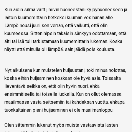
Kun äidin silmä vältti, hiivin huoneestani kylpyhuoneeseen ja
laitoin kuumemittarin hetkeksi kuuman vesihanan alle.
Lämpö nousi juuri sen verran, että vaikutti, että olin
kuumeessa. Sitten hipsin takaisin sänkyyn odottamaan, että
äiti tai isä tuli tarkistamaan kuumemittarin lukeman. Koska
näytti että minulla oli lämpöä, sain jäädä pois koulusta.
Nyt aikuisena kun muistelen huijaustani, toki minua nolottaa,
koska eihän huijaaminen koskaan ole hyvä asia. Toisaalta
lieventävä seikka on, että olin hyvin nuori, ehkä
ensimmäisellä tai toisella luokalla. Kun on ollut olemassa
maailmassa vasta seitsemän tai kahdeksan vuotta, ehkäpä
tuonkaltainen pieni huijaaminen ei ole maailmanloppu.
Olen sittemmin lukenut myös muista vastaavista lasten