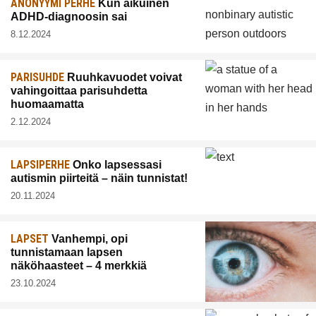
ANONYYMI PERHE
Kun aikuinen
ADHD-diagnoosin sai
8.12.2024
PARISUHDE
Ruuhkavuodet voivat
vahingoittaa parisuhdetta
huomaamatta
2.12.2024
LAPSIPERHE
Onko lapsessasi
autismin piirteitä – näin tunnistat!
20.11.2024
LAPSET
Vanhempi, opi
tunnistamaan lapsen
näköhaasteet – 4 merkkiä
23.10.2024