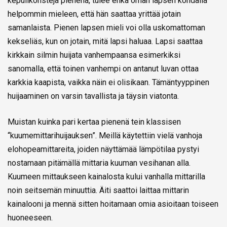
kepulikonsteja pienenä, tulee ehkä oman lapsen kohdalla
helpommin mieleen, että hän saattaa yrittää jotain
samanlaista. Pienen lapsen mieli voi olla uskomattoman
kekseliäs, kun on jotain, mitä lapsi haluaa. Lapsi saattaa
kirkkain silmin huijata vanhempaansa esimerkiksi
sanomalla, että toinen vanhempi on antanut luvan ottaa
karkkia kaapista, vaikka näin ei olisikaan. Tämäntyyppinen
huijaaminen on varsin tavallista ja täysin viatonta.
Muistan kuinka pari kertaa pienenä tein klassisen
“kuumemittarihuijauksen”. Meillä käytettiin vielä vanhoja
elohopeamittareita, joiden näyttämää lämpötilaa pystyi
nostamaan pitämällä mittaria kuuman vesihanan alla.
Kuumeen mittaukseen kainalosta kului vanhalla mittarilla
noin seitsemän minuuttia. Äiti saattoi laittaa mittarin
kainalooni ja mennä sitten hoitamaan omia asioitaan toiseen
huoneeseen.