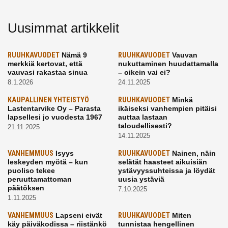
Uusimmat artikkelit
RUUHKAVUODET
Nämä 9
RUUHKAVUODET
Vauvan
merkkiä kertovat, että
nukuttaminen huudattamalla
vauvasi rakastaa sinua
– oikein vai ei?
8.1.2026
24.11.2025
KAUPALLINEN YHTEISTYÖ
RUUHKAVUODET
Minkä
Lastentarvike Oy – Parasta
ikäiseksi vanhempien pitäisi
lapsellesi jo vuodesta 1967
auttaa lastaan
taloudellisesti?
21.11.2025
14.11.2025
VANHEMMUUS
Isyys
RUUHKAVUODET
Nainen, näin
leskeyden myötä – kun
selätät haasteet aikuisiän
puoliso tekee
ystävyyssuhteissa ja löydät
peruuttamattoman
uusia ystäviä
päätöksen
7.10.2025
1.11.2025
VANHEMMUUS
Lapseni eivät
RUUHKAVUODET
Miten
käy päiväkodissa – riistänkö
tunnistaa hengellinen