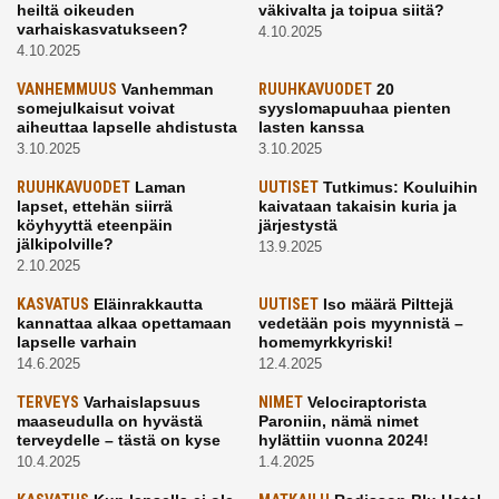
heiltä oikeuden
väkivalta ja toipua siitä?
varhaiskasvatukseen?
4.10.2025
4.10.2025
VANHEMMUUS
Vanhemman
RUUHKAVUODET
20
somejulkaisut voivat
syyslomapuuhaa pienten
aiheuttaa lapselle ahdistusta
lasten kanssa
3.10.2025
3.10.2025
RUUHKAVUODET
Laman
UUTISET
Tutkimus: Kouluihin
lapset, ettehän siirrä
kaivataan takaisin kuria ja
köyhyyttä eteenpäin
järjestystä
jälkipolville?
13.9.2025
2.10.2025
KASVATUS
Eläinrakkautta
UUTISET
Iso määrä Pilttejä
kannattaa alkaa opettamaan
vedetään pois myynnistä –
lapselle varhain
homemyrkkyriski!
14.6.2025
12.4.2025
TERVEYS
Varhaislapsuus
NIMET
Velociraptorista
maaseudulla on hyvästä
Paroniin, nämä nimet
terveydelle – tästä on kyse
hylättiin vuonna 2024!
10.4.2025
1.4.2025