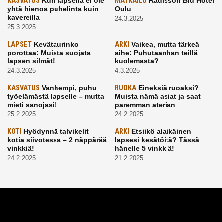
KASVATUS
Kun lapsella ei ole
MATKAILU
Radisson Blu Hotel
yhtä hienoa puhelinta kuin
Oulu
kavereilla
24.3.2025
25.3.2025
LAPSET
Kevätaurinko
ARKI
Vaikea, mutta tärkeä
porottaa: Muista suojata
aihe: Puhutaanhan teillä
lapsen silmät!
kuolemasta?
24.3.2025
4.3.2025
KASVATUS
Vanhempi, puhu
RUOKA
Eineksiä ruoaksi?
työelämästä lapselle – mutta
Muista nämä asiat ja saat
mieti sanojasi!
paremman aterian
25.2.2025
24.2.2025
KOTI
Hyödynnä talvikelit
ARKI
Etsiikö alaikäinen
kotia siivotessa – 2 näppärää
lapsesi kesätöitä? Tässä
vinkkiä!
hänelle 5 vinkkiä!
24.2.2025
21.2.2025