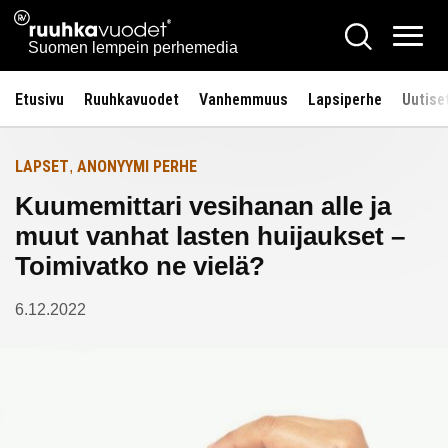
Siirry
Ruuhkavuodet.fi
Hae
Etusivulle
sisältöön
Vali
Suomen lempein perhemedia
Etusivu
Ruuhkavuodet
Vanhemmuus
Lapsiperhe
Uutise
LAPSET
ANONYYMI PERHE
,
Kuumemittari vesihanan alle ja
muut vanhat lasten huijaukset –
Toimivatko ne vielä?
6.12.2022