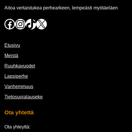
Aitoa vertaistukea perhearkeen, lempeästi myötäeläen
Facebook
Instagram
TikTok
X
Etusivu
Meistä
Ruuhkavuodet
Lapsiperhe
Vanhemmuus
Tietosuojalauseke
Ota yhtettä
Ota yhteyttä: