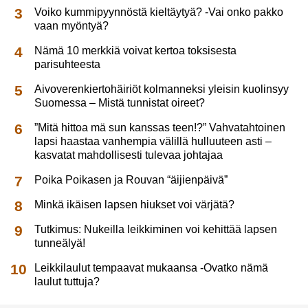
Voiko kummipyynnöstä kieltäytyä? -Vai onko pakko
vaan myöntyä?
Nämä 10 merkkiä voivat kertoa toksisesta
parisuhteesta
Aivoverenkiertohäiriöt kolmanneksi yleisin kuolinsyy
Suomessa – Mistä tunnistat oireet?
”Mitä hittoa mä sun kanssas teen!?” Vahvatahtoinen
lapsi haastaa vanhempia välillä hulluuteen asti –
kasvatat mahdollisesti tulevaa johtajaa
Poika Poikasen ja Rouvan “äijienpäivä”
Minkä ikäisen lapsen hiukset voi värjätä?
Tutkimus: Nukeilla leikkiminen voi kehittää lapsen
tunneälyä!
Leikkilaulut tempaavat mukaansa -Ovatko nämä
laulut tuttuja?