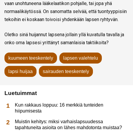
vaan unohtuneena lääkelaatikon pohjalle, tai jopa yhä
normaalikäytössä. On sanomatta selvää, että tuontyyppisiin
tekoihin ei koskaan toivoisi yhdenkään lapsen ryhtyvän.
Oletko sinä huijannut lapsena jollain yllä kuvatulla tavalla ja
onko oma lapsesi yrittänyt samanlaisia taktiikoita?
kuumeen teeskentely
lapsen valehtelu
lapsi huijaa
sairauden teeskentely
Luetuimmat
Kun rakkaus loppuu: 16 merkkiä tunteiden
hiipumisesta
Muistin kehitys: miksi varhaislapsuudessa
tapahtuneita asioita on lähes mahdotonta muistaa?