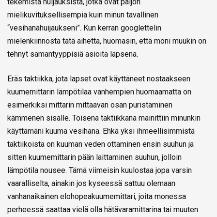
tekemistä huijauksista, jotka ovat paljon
mielikuvituksellisempia kuin minun tavallinen
“vesihanahuijaukseni”. Kun kerran googlettelin
mielenkiinnosta tätä aihetta, huomasin, että moni muukin on
tehnyt samantyyppisiä asioita lapsena.
Eräs taktiikka, jota lapset ovat käyttäneet nostaakseen
kuumemittarin lämpötilaa vanhempien huomaamatta on
esimerkiksi mittarin mittaavan osan puristaminen
kämmenen sisälle. Toisena taktiikkana mainittiin minunkin
käyttämäni kuuma vesihana. Ehkä yksi ihmeellisimmistä
taktiikoista on kuuman veden ottaminen ensin suuhun ja
sitten kuumemittarin pään laittaminen suuhun, jolloin
lämpötila nousee. Tämä viimeisin kuulostaa jopa varsin
vaaralliselta, ainakin jos kyseessä sattuu olemaan
vanhanaikainen elohopeakuumemittari, joita monessa
perheessä saattaa vielä olla hätävaramittarina tai muuten