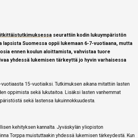
itkittäistutkimuksessa
seurattiin kodin lukuympäristön
sa lapsista Suomessa oppii lukemaan 6-7-vuotiaana, mutta
vuosia ennen koulun aloittamista, vahvistaa tuore
ivaa yhdessä lukemisen tärkeyttä jo hyvin varhaisessa
vuotiaasta 15-vuotiaiksi. Tutkimuksen aikana mitattiin lasten
eiden oppimista sekä lukutaitoa. Lisäksi lasten vanhemmat
päristöstä sekä lastensa lukuinnokkuudesta.
llisen kehityksen kannalta. Jyväskylän yliopiston
inna Torppa muistuttaakin yhdessä lukemisen tärkeydestä. Kun