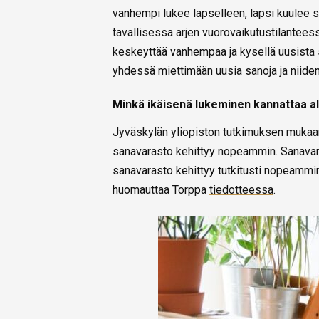
vanhempi lukee lapselleen, lapsi kuulee s
tavallisessa arjen vuorovaikutustilantee
keskeyttää vanhempaa ja kysellä uusista s
yhdessä miettimään uusia sanoja ja niiden
Minkä ikäisenä lukeminen kannattaa al
Jyväskylän yliopiston tutkimuksen mukaan
sanavarasto kehittyy nopeammin. Sanavar
sanavarasto kehittyy tutkitusti nopeammin
huomauttaa Torppa
tiedotteessa
.