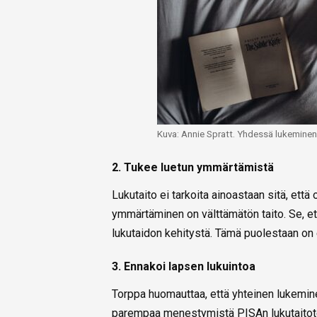
Kuva: Annie Spratt. Yhdessä lukemine
2. Tukee luetun ymmärtämistä
Lukutaito ei tarkoita ainoastaan sitä, että
ymmärtäminen on välttämätön taito. Se, että
lukutaidon kehitystä. Tämä puolestaan on
3. Ennakoi lapsen lukuintoa
Torppa huomauttaa, että yhteinen lukemine
parempaa menestymistä PISAn lukutaitoteht