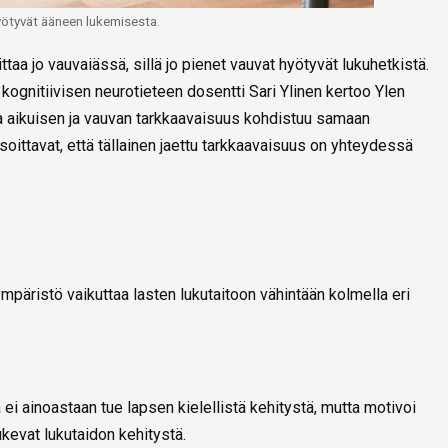
yötyvät ääneen lukemisesta.
taa jo vauvaiässä, sillä jo pienet vauvat hyötyvät lukuhetkistä.
kognitiivisen neurotieteen dosentti Sari Ylinen kertoo Ylen
na aikuisen ja vauvan tarkkaavaisuus kohdistuu samaan
ittavat, että tällainen jaettu tarkkaavaisuus on yhteydessä
mpäristö vaikuttaa lasten lukutaitoon vähintään kolmella eri
ei ainoastaan tue lapsen kielellistä kehitystä, mutta motivoi
evat lukutaidon kehitystä.