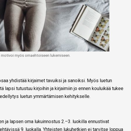
n motivoi myös omaehtoiseen lukemiseen.
 osaa yhdistää kirjaimet tavuiksi ja sanoiksi. Myös luetun
 lapsi tutustuu kirjoihin ja kirjaimiin jo ennen kouluikää tukee
 edellytys luetun ymmärtämisen kehitykselle.
n ja lapsen oma lukuinnostus 2.–3. luokilla ennustivat
ävissä 9. luokalla. Yhteisten lukuhetkien ei tarvitse loppua