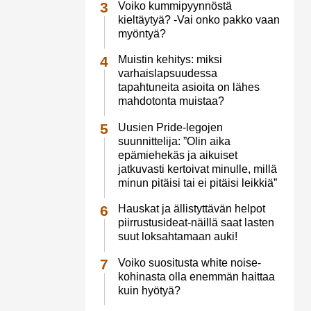
Voiko kummipyynnöstä
kieltäytyä? -Vai onko pakko vaan
myöntyä?
Muistin kehitys: miksi
varhaislapsuudessa
tapahtuneita asioita on lähes
mahdotonta muistaa?
Uusien Pride-legojen
suunnittelija: ”Olin aika
epämiehekäs ja aikuiset
jatkuvasti kertoivat minulle, millä
minun pitäisi tai ei pitäisi leikkiä”
Hauskat ja ällistyttävän helpot
piirrustusideat-näillä saat lasten
suut loksahtamaan auki!
Voiko suositusta white noise-
kohinasta olla enemmän haittaa
kuin hyötyä?