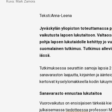
Kuva: Mark Zamora
Teksti:Anna-Leena
Jyväskylän yliopiston toteuttamassa
p
vaikutusta lapsen lukutaitoon. Valtao
pohja lapsen lukutaidolle kehittyy jo 
suomalainen tutkimus. Tutkimus allevi
iässä.
Tutkimuksessa seurattiin samoja lapsia 2-
sanavaraston laajuutta, kirjainten ja äänt
kertoivat kyselylomakkeella kodin lukuym
Sanavarasto ennustaa lukutaitoa
Vuorovaikutus on ensisijaisen tärkeää kie
julkaisemassa
tiedotteessa
professori M