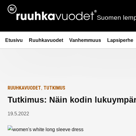
Siirry
Etusivulle
sisältöön
Suomen lemp
Ruuhkavuodet.fi
Etusivu
Ruuhkavuodet
Vanhemmuus
Lapsiperhe
RUUHKAVUODET
TUTKIMUS
,
Tutkimus: Näin kodin lukuympäri
19.5.2022