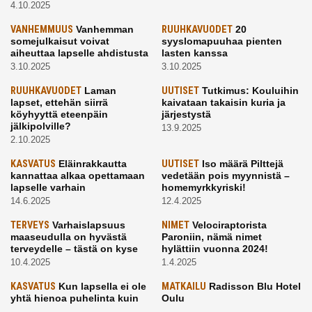
4.10.2025
VANHEMMUUS
Vanhemman
RUUHKAVUODET
20
somejulkaisut voivat
syyslomapuuhaa pienten
aiheuttaa lapselle ahdistusta
lasten kanssa
3.10.2025
3.10.2025
RUUHKAVUODET
Laman
UUTISET
Tutkimus: Kouluihin
lapset, ettehän siirrä
kaivataan takaisin kuria ja
köyhyyttä eteenpäin
järjestystä
jälkipolville?
13.9.2025
2.10.2025
KASVATUS
Eläinrakkautta
UUTISET
Iso määrä Pilttejä
kannattaa alkaa opettamaan
vedetään pois myynnistä –
lapselle varhain
homemyrkkyriski!
14.6.2025
12.4.2025
TERVEYS
Varhaislapsuus
NIMET
Velociraptorista
maaseudulla on hyvästä
Paroniin, nämä nimet
terveydelle – tästä on kyse
hylättiin vuonna 2024!
10.4.2025
1.4.2025
KASVATUS
Kun lapsella ei ole
MATKAILU
Radisson Blu Hotel
yhtä hienoa puhelinta kuin
Oulu
kavereilla
24.3.2025