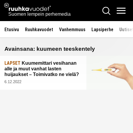
Siirry
Ruuhkavuodet.fi
Hae
sisältöön
Vali
Suomen lempein perhemedia
Etusivu
Ruuhkavuodet
Vanhemmuus
Lapsiperhe
Uutise
Avainsana:
kuumeen teeskentely
LAPSET
Kuumemittari vesihanan
alle ja muut vanhat lasten
huijaukset – Toimivatko ne vielä?
6.12.2022