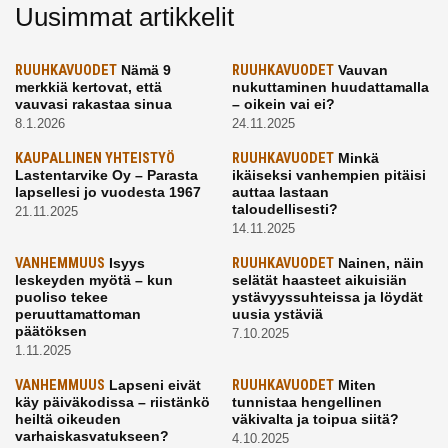
Uusimmat artikkelit
RUUHKAVUODET
Nämä 9
RUUHKAVUODET
Vauvan
merkkiä kertovat, että
nukuttaminen huudattamalla
vauvasi rakastaa sinua
– oikein vai ei?
8.1.2026
24.11.2025
KAUPALLINEN YHTEISTYÖ
RUUHKAVUODET
Minkä
Lastentarvike Oy – Parasta
ikäiseksi vanhempien pitäisi
lapsellesi jo vuodesta 1967
auttaa lastaan
taloudellisesti?
21.11.2025
14.11.2025
VANHEMMUUS
Isyys
RUUHKAVUODET
Nainen, näin
leskeyden myötä – kun
selätät haasteet aikuisiän
puoliso tekee
ystävyyssuhteissa ja löydät
peruuttamattoman
uusia ystäviä
päätöksen
7.10.2025
1.11.2025
VANHEMMUUS
Lapseni eivät
RUUHKAVUODET
Miten
käy päiväkodissa – riistänkö
tunnistaa hengellinen
heiltä oikeuden
väkivalta ja toipua siitä?
varhaiskasvatukseen?
4.10.2025