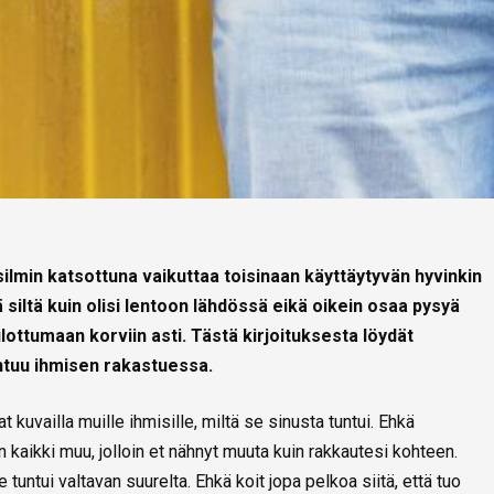
ilmin katsottuna vaikuttaa toisinaan käyttäytyvän hyvinkin
 siltä kuin olisi lentoon lähdössä eikä oikein osaa pysyä
ulottumaan korviin asti. Tästä kirjoituksesta löydät
htuu ihmisen rakastuessa.
t kuvailla muille ihmisille, miltä se sinusta tuntui. Ehkä
n kaikki muu, jolloin et nähnyt muuta kuin rakkautesi kohteen.
tuntui valtavan suurelta. Ehkä koit jopa pelkoa siitä, että tuo