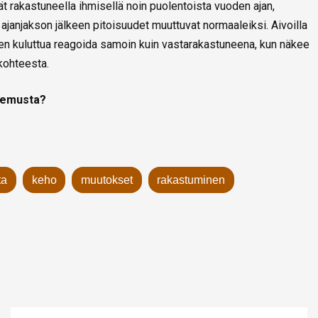
 rakastuneella ihmisellä noin puolentoista vuoden ajan,
 ajanjakson jälkeen pitoisuudet muuttuvat normaaleiksi. Aivoilla
jen kuluttua reagoida samoin kuin vastarakastuneena, kun näkee
kohteesta.
okemusta?
ta
keho
muutokset
rakastuminen