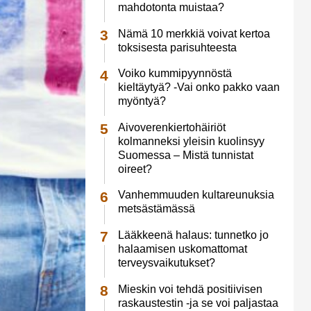
mahdotonta muistaa?
Nämä 10 merkkiä voivat kertoa
toksisesta parisuhteesta
Voiko kummipyynnöstä
kieltäytyä? -Vai onko pakko vaan
myöntyä?
Aivoverenkiertohäiriöt
kolmanneksi yleisin kuolinsyy
Suomessa – Mistä tunnistat
oireet?
Vanhemmuuden kultareunuksia
metsästämässä
Lääkkeenä halaus: tunnetko jo
halaamisen uskomattomat
terveysvaikutukset?
Mieskin voi tehdä positiivisen
raskaustestin -ja se voi paljastaa