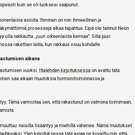
opeasti kuin se oli luoksesi saapunut.
nenlaisia asioita. Ihminen on niin ihmeellinen ja
äkymättömiä prosesseja alkaa tapahtua. Eipä ole tainnut Neon
tyy olla rakkautta…juuri oikeenlaista kemiaa”
. Sillä juuri
ossa rakettien lailla, kun rakkaus osuu kohdalle.
kastumisen aikana
kastumisen vuoksi.
Iltalehden kirjoituksessa
on avattu tätä
uminen saa aikaan muutoksia hormonitoiminnassa ja
tyy. Tämä varmistaa sen, että rakastunut on valmiina toimimaan,
tamista.
muuttuu: naisilla lisääntyy ja miehillä vähenee. Nämä muutokset
 lauhkeaksi.
Ylen kirjoituksessa
tätä asiaa on kuvailtu niin, että