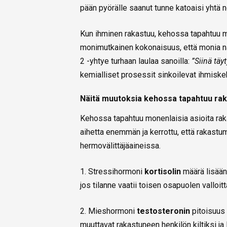
pään pyörälle saanut tunne katoaisi yhtä n
Kun ihminen rakastuu, kehossa tapahtuu mo
monimutkainen kokonaisuus, että monia n
2 -yhtye turhaan laulaa sanoilla:
”Siinä täy
kemialliset prosessit sinkoilevat ihmiskeh
Näitä muutoksia kehossa tapahtuu ra
Kehossa tapahtuu monenlaisia asioita ra
aihetta enemmän ja kerrottu, että rakast
hermovälittäjäaineissa.
1. Stressihormoni
kortisolin
määrä lisään
jos tilanne vaatii toisen osapuolen valloit
2. Mieshormoni
testosteronin
pitoisuus 
muuttavat rakastuneen henkilön kiltiksi ja