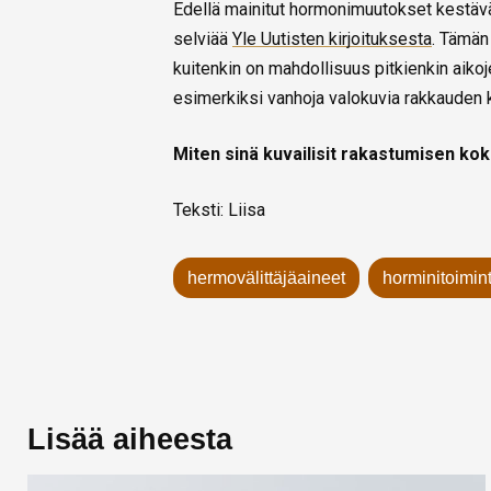
Edellä mainitut hormonimuutokset kestävät
selviää
Yle Uutisten kirjoituksesta
. Tämän
kuitenkin on mahdollisuus pitkienkin aiko
esimerkiksi vanhoja valokuvia rakkauden 
Miten sinä kuvailisit rakastumisen k
Teksti: Liisa
hermovälittäjäaineet
horminitoimin
Lisää aiheesta