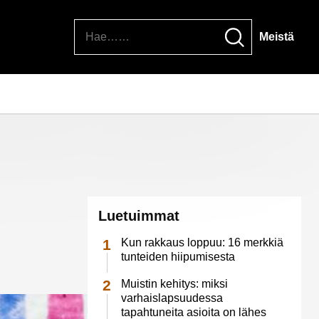
Hae
Meistä
Luetuimmat
Kun rakkaus loppuu: 16 merkkiä
tunteiden hiipumisesta
Muistin kehitys: miksi
varhaislapsuudessa
tapahtuneita asioita on lähes