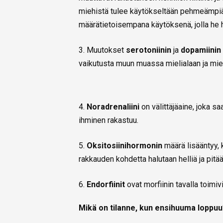
miehistä tulee käytökseltään pehmeämpiä 
määrätietoisempana käytöksenä, jolla he 
3. Muutokset
serotoniinin
ja
dopamiinin
vaikutusta muun muassa mielialaan ja mi
4.
Noradrenaliini
on välittäjäaine, joka s
ihminen rakastuu.
5.
Oksitosiinihormonin
määrä lisääntyy,
rakkauden kohdetta halutaan helliä ja pitä
6.
Endorfiinit
ovat morfiinin tavalla toimiv
Mikä on tilanne, kun ensihuuma loppu