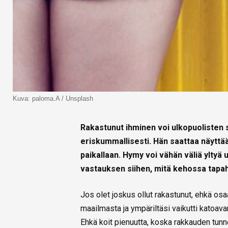
Kuva: paloma.A / Unsplash
Rakastunut ihminen voi ulkopuolisten s
eriskummallisesti. Hän saattaa näyttää
paikallaan. Hymy voi vähän väliä yltyä 
vastauksen siihen, mitä kehossa tapa
Jos olet joskus ollut rakastunut, ehkä osaa
maailmasta ja ympäriltäsi vaikutti katoava
Ehkä koit pienuutta, koska rakkauden tunne 