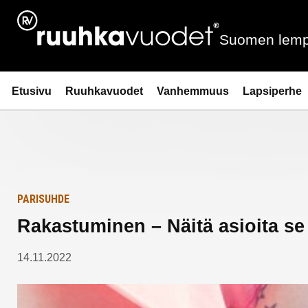
Siirry
Etusivulle
sisältöön
Suomen lemp
Ruuhkavuodet.fi
Etusivu
Ruuhkavuodet
Vanhemmuus
Lapsiperhe
PARISUHDE
Rakastuminen – Näitä asioita se
14.11.2022