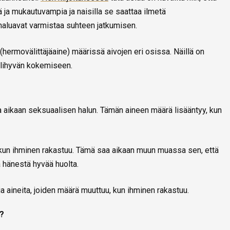
ja mukautuvampia ja naisilla se saattaa ilmetä
haluavat varmistaa suhteen jatkumisen.
(hermovälittäjäaine) määrissä aivojen eri osissa. Näillä on
elihyvän kokemiseen.
aa aikaan seksuaalisen halun. Tämän aineen määrä lisääntyy, kun
 kun ihminen rakastuu. Tämä saa aikaan muun muassa sen, että
ä hänestä hyvää huolta.
ia aineita, joiden määrä muuttuu, kun ihminen rakastuu.
u?