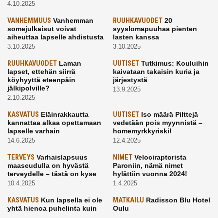
4.10.2025
VANHEMMUUS
Vanhemman
RUUHKAVUODET
20
somejulkaisut voivat
syyslomapuuhaa pienten
aiheuttaa lapselle ahdistusta
lasten kanssa
3.10.2025
3.10.2025
RUUHKAVUODET
Laman
UUTISET
Tutkimus: Kouluihin
lapset, ettehän siirrä
kaivataan takaisin kuria ja
köyhyyttä eteenpäin
järjestystä
jälkipolville?
13.9.2025
2.10.2025
KASVATUS
Eläinrakkautta
UUTISET
Iso määrä Pilttejä
kannattaa alkaa opettamaan
vedetään pois myynnistä –
lapselle varhain
homemyrkkyriski!
14.6.2025
12.4.2025
TERVEYS
Varhaislapsuus
NIMET
Velociraptorista
maaseudulla on hyvästä
Paroniin, nämä nimet
terveydelle – tästä on kyse
hylättiin vuonna 2024!
10.4.2025
1.4.2025
KASVATUS
Kun lapsella ei ole
MATKAILU
Radisson Blu Hotel
yhtä hienoa puhelinta kuin
Oulu
kavereilla
24.3.2025