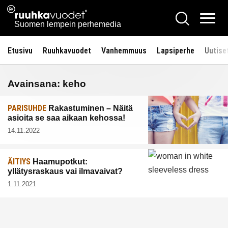
Siirry
Ruuhkavuodet.fi
Hae
sisältöön
Vali
Suomen lempein perhemedia
Etusivu
Ruuhkavuodet
Vanhemmuus
Lapsiperhe
Uutise
Avainsana:
keho
PARISUHDE
Rakastuminen – Näitä
asioita se saa aikaan kehossa!
14.11.2022
ÄITIYS
Haamupotkut:
yllätysraskaus vai ilmavaivat?
1.11.2021