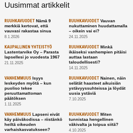
Uusimmat artikkelit
RUUHKAVUODET
Nämä 9
RUUHKAVUODET
Vauvan
merkkiä kertovat, että
nukuttaminen huudattamalla
vauvasi rakastaa sinua
– oikein vai ei?
8.1.2026
24.11.2025
KAUPALLINEN YHTEISTYÖ
RUUHKAVUODET
Minkä
Lastentarvike Oy – Parasta
ikäiseksi vanhempien pitäisi
lapsellesi jo vuodesta 1967
auttaa lastaan
taloudellisesti?
21.11.2025
14.11.2025
VANHEMMUUS
Isyys
RUUHKAVUODET
Nainen, näin
leskeyden myötä – kun
selätät haasteet aikuisiän
puoliso tekee
ystävyyssuhteissa ja löydät
peruuttamattoman
uusia ystäviä
päätöksen
7.10.2025
1.11.2025
VANHEMMUUS
Lapseni eivät
RUUHKAVUODET
Miten
käy päiväkodissa – riistänkö
tunnistaa hengellinen
heiltä oikeuden
väkivalta ja toipua siitä?
varhaiskasvatukseen?
4.10.2025