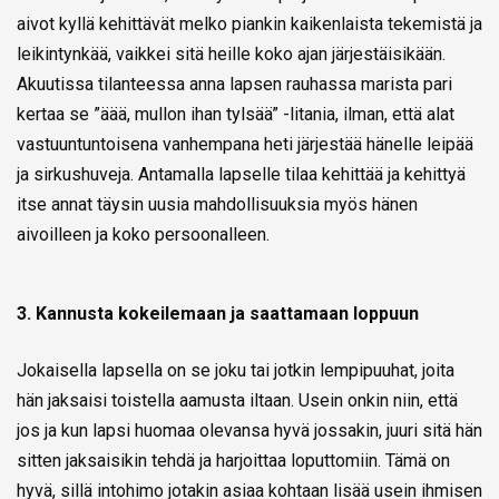
aivot kyllä kehittävät melko piankin kaikenlaista tekemistä ja
leikintynkää, vaikkei sitä heille koko ajan järjestäisikään.
Akuutissa tilanteessa anna lapsen rauhassa marista pari
kertaa se ”äää, mullon ihan tylsää” -litania, ilman, että alat
vastuuntuntoisena vanhempana heti järjestää hänelle leipää
ja sirkushuveja. Antamalla lapselle tilaa kehittää ja kehittyä
itse annat täysin uusia mahdollisuuksia myös hänen
aivoilleen ja koko persoonalleen.
3. Kannusta kokeilemaan ja saattamaan loppuun
Jokaisella lapsella on se joku tai jotkin lempipuuhat, joita
hän jaksaisi toistella aamusta iltaan. Usein onkin niin, että
jos ja kun lapsi huomaa olevansa hyvä jossakin, juuri sitä hän
sitten jaksaisikin tehdä ja harjoittaa loputtomiin. Tämä on
hyvä, sillä intohimo jotakin asiaa kohtaan lisää usein ihmisen