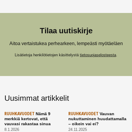
Tilaa uutiskirje
Aitoa vertaistukea perhearkeen, lempeästi myötäeläen
Lisätietoja henkilötietojen käsittelystä
tietosuojaselosteesta
.
Uusimmat artikkelit
RUUHKAVUODET
Nämä 9
RUUHKAVUODET
Vauvan
merkkiä kertovat, että
nukuttaminen huudattamalla
vauvasi rakastaa sinua
– oikein vai ei?
8.1.2026
24.11.2025