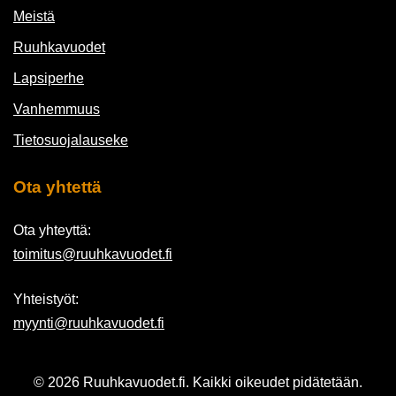
Meistä
Ruuhkavuodet
Lapsiperhe
Vanhemmuus
Tietosuojalauseke
Ota yhtettä
Ota yhteyttä:
toimitus@ruuhkavuodet.fi
Yhteistyöt:
myynti@ruuhkavuodet.fi
© 2026 Ruuhkavuodet.fi. Kaikki oikeudet pidätetään.