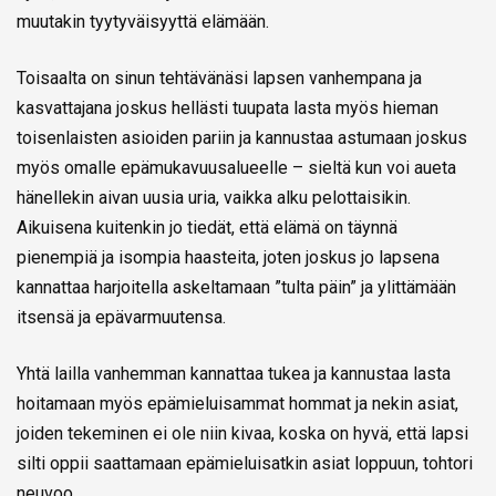
muutakin tyytyväisyyttä elämään.
Toisaalta on sinun tehtävänäsi lapsen vanhempana ja
kasvattajana joskus hellästi tuupata lasta myös hieman
toisenlaisten asioiden pariin ja kannustaa astumaan joskus
myös omalle epämukavuusalueelle – sieltä kun voi aueta
hänellekin aivan uusia uria, vaikka alku pelottaisikin.
Aikuisena kuitenkin jo tiedät, että elämä on täynnä
pienempiä ja isompia haasteita, joten joskus jo lapsena
kannattaa harjoitella askeltamaan ”tulta päin” ja ylittämään
itsensä ja epävarmuutensa.
Yhtä lailla vanhemman kannattaa tukea ja kannustaa lasta
hoitamaan myös epämieluisammat hommat ja nekin asiat,
joiden tekeminen ei ole niin kivaa, koska on hyvä, että lapsi
silti oppii saattamaan epämieluisatkin asiat loppuun, tohtori
neuvoo.