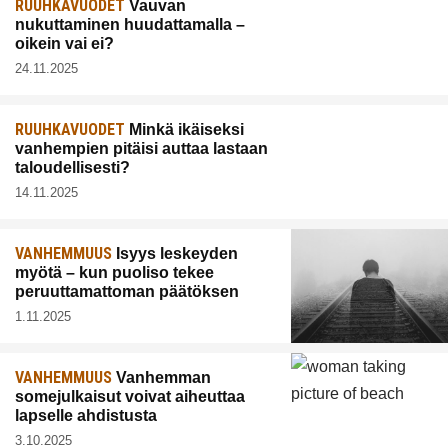
RUUHKAVUODET
Vauvan
nukuttaminen huudattamalla –
oikein vai ei?
24.11.2025
RUUHKAVUODET
Minkä ikäiseksi
vanhempien pitäisi auttaa lastaan
taloudellisesti?
14.11.2025
VANHEMMUUS
Isyys leskeyden
myötä – kun puoliso tekee
peruuttamattoman päätöksen
1.11.2025
VANHEMMUUS
Vanhemman
somejulkaisut voivat aiheuttaa
lapselle ahdistusta
3.10.2025