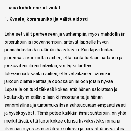
Tässä kohdennetut vinkit:
1. Kysele, kommunikoi ja välitä aidosti
Läheiset välit perheeseen ja vanhempiin, myös mahdollisiin
sisaruksiin ja isovanhempiin, antavat lapselle hyvän
ponnahduslaudan elämän haasteisiin. Kun lapsi tuntee
juurensa ja voi luottaa siihen, että häntä tuetaan hädässä ja
joskus ihan ilman hätääkin, voi lapsi luottaa
tulevaisuudessakin siihen, että väliaikaisen pahankin
jälkeen elämä kantaa ja edessä on jälleen jotain hyvää.
Lapselle on tuiki tärkeää kokea, että hänen asioistaan ja
koulunkäynnistään ollaan kiinnostuneita, ja hänen
sanomisiinsa ja tuntemuksiinsa suhtaudutaan empaattisesti
ja hyväksyvästi. Tämä pätee kaikkiin ihmissuhteisiin: on yhtä
merkittävää, että lapsi kokee olonsa hyväksytyksi omana
itsenään myös esimerkiksi koulussa ja harrastuksissa. Aina