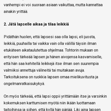
vanhempi ei voi suoraan asiaan vaikuttaa, mutta kannattaa
ainakin yrittää.
2. Jätä lapselle aikaa ja tilaa leikkiä
Pidäthän huolen, että lapsesi saa olla lapsi, eli juosta,
leikkiä, puuhailla tai vaikka vain olla välillä täysin ilman
etukäteen aikataulutettua ohjelmaa. Tohtorin mukaan on
erityisen tärkeää lapsen ja hänen aivojensa kasvamiselle,
että hän saa kehitellä leikkejä itse ilman sen suurempia
valmiiksi annettuja välineitä tai muitakaan avuja.
Tarkoituksena on ruokkia lapsen omaa mielikuvitusta ja
ongelmanratkaisukykyä.
On myös tärkeää, että lapsi oppii yrittämään itse ja varsinkin
kokemuksen karttumisen myötä niin ikään luottamaan
taitoihinsa ja siihen, että kyllä hän pärjää. Liki aina lapsen