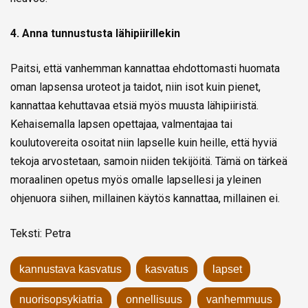
4. Anna tunnustusta lähipiirillekin
Paitsi, että vanhemman kannattaa ehdottomasti huomata
oman lapsensa uroteot ja taidot, niin isot kuin pienet,
kannattaa kehuttavaa etsiä myös muusta lähipiiristä.
Kehaisemalla lapsen opettajaa, valmentajaa tai
koulutovereita osoitat niin lapselle kuin heille, että hyviä
tekoja arvostetaan, samoin niiden tekijöitä. Tämä on tärkeä
moraalinen opetus myös omalle lapsellesi ja yleinen
ohjenuora siihen, millainen käytös kannattaa, millainen ei.
Teksti: Petra
kannustava kasvatus
kasvatus
lapset
nuorisopsykiatria
onnellisuus
vanhemmuus