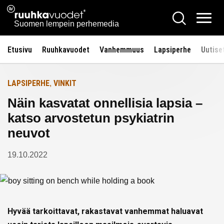
Siirry
Ruuhkavuodet.fi
Hae
Etusivulle
sisältöön
Vali
Suomen lempein perhemedia
Etusivu
Ruuhkavuodet
Vanhemmuus
Lapsiperhe
Uutise
LAPSIPERHE
VINKIT
,
Näin kasvatat onnellisia lapsia –
katso arvostetun psykiatrin
neuvot
19.10.2022
Hyvää tarkoittavat, rakastavat vanhemmat haluavat