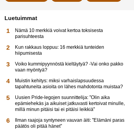
Luetuimmat
Nämä 10 merkkiä voivat kertoa toksisesta
parisuhteesta
Kun rakkaus loppuu: 16 merkkiä tunteiden
hiipumisesta
Voiko kummipyynnöstä kieltäytyä? -Vai onko pakko
vaan myöntyä?
Muistin kehitys: miksi varhaislapsuudessa
tapahtuneita asioita on lähes mahdotonta muistaa?
Uusien Pride-legojen suunnittelija: ”Olin aika
epämiehekäs ja aikuiset jatkuvasti kertoivat minulle,
millä minun pitäisi tai ei pitäisi leikkiä”
Ilman raajoja syntyneen vauvan äiti: ”Elämäni paras
päätös oli pitää hänet”