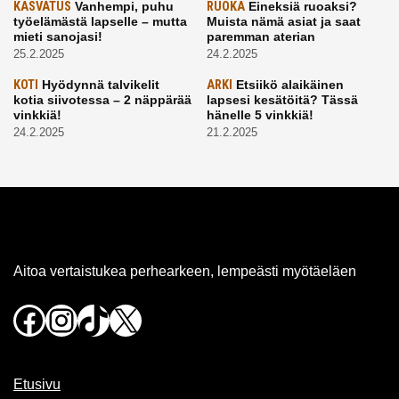
KASVATUS
Vanhempi, puhu
RUOKA
Eineksiä ruoaksi?
työelämästä lapselle – mutta
Muista nämä asiat ja saat
mieti sanojasi!
paremman aterian
25.2.2025
24.2.2025
KOTI
Hyödynnä talvikelit
ARKI
Etsiikö alaikäinen
kotia siivotessa – 2 näppärää
lapsesi kesätöitä? Tässä
vinkkiä!
hänelle 5 vinkkiä!
24.2.2025
21.2.2025
Aitoa vertaistukea perhearkeen, lempeästi myötäeläen
Facebook
Instagram
TikTok
X
Etusivu