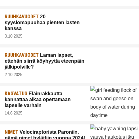
RUUHKAVUODET
20
syyslomapuuhaa pienten lasten
kanssa
3.10.2025
RUUHKAVUODET
Laman lapset,
ettehän siirrä köyhyyttä eteenpäin
jälkipolville?
2.10.2025
KASVATUS
Eläinrakkautta
kannattaa alkaa opettamaan
lapselle varhain
14.6.2025
NIMET
Velociraptorista Paroniin,
nämä nimet hylättiin vuonna 2024!