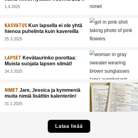
1.4.2025
KASVATUS
Kun lapsella ei ole yhtä
hienoa puhelinta kuin kavereilla
25.3.2025
LAPSET
Kevätaurinko porottaa:
Muista suojata lapsen silmät!
24.3.2025
NIMET
Jare, Jessica ja kymmeniä
muita nimiä lisättiin kalenteriin!
31.1.2025
Lataa lisää