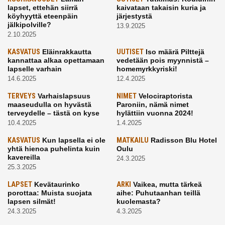
lapset, ettehän siirrä
kaivataan takaisin kuria ja
köyhyyttä eteenpäin
järjestystä
jälkipolville?
13.9.2025
2.10.2025
KASVATUS
Eläinrakkautta
UUTISET
Iso määrä Pilttejä
kannattaa alkaa opettamaan
vedetään pois myynnistä –
lapselle varhain
homemyrkkyriski!
14.6.2025
12.4.2025
TERVEYS
Varhaislapsuus
NIMET
Velociraptorista
maaseudulla on hyvästä
Paroniin, nämä nimet
terveydelle – tästä on kyse
hylättiin vuonna 2024!
10.4.2025
1.4.2025
KASVATUS
Kun lapsella ei ole
MATKAILU
Radisson Blu Hotel
yhtä hienoa puhelinta kuin
Oulu
kavereilla
24.3.2025
25.3.2025
LAPSET
Kevätaurinko
ARKI
Vaikea, mutta tärkeä
porottaa: Muista suojata
aihe: Puhutaanhan teillä
lapsen silmät!
kuolemasta?
24.3.2025
4.3.2025