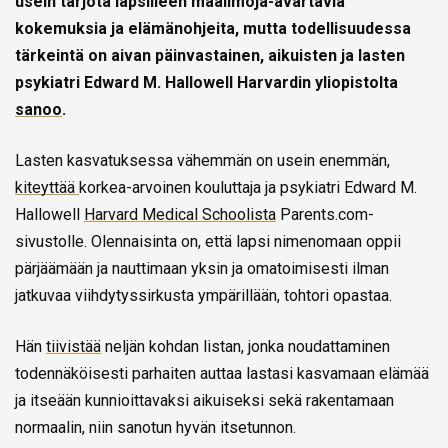
usein tarjota lapsilleen maailmoja-avartavia
kokemuksia ja elämänohjeita, mutta todellisuudessa
tärkeintä on aivan päinvastainen, aikuisten ja lasten
psykiatri Edward M. Hallowell Harvardin yliopistolta
sanoo
.
Lasten kasvatuksessa vähemmän on usein enemmän,
kiteyttää
korkea-arvoinen kouluttaja ja psykiatri Edward M.
Hallowell
Harvard Medical Schoolista
Parents.com-
sivustolle. Olennaisinta on, että lapsi nimenomaan oppii
pärjäämään ja nauttimaan yksin ja omatoimisesti ilman
jatkuvaa viihdytyssirkusta ympärillään, tohtori opastaa.
Hän
tiivistää
neljän kohdan listan, jonka noudattaminen
todennäköisesti parhaiten auttaa lastasi kasvamaan elämää
ja itseään kunnioittavaksi aikuiseksi sekä rakentamaan
normaalin, niin sanotun hyvän itsetunnon.