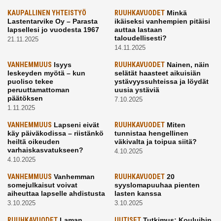
KAUPALLINEN YHTEISTYÖ
RUUHKAVUODET
Minkä
Lastentarvike Oy – Parasta
ikäiseksi vanhempien pitäisi
lapsellesi jo vuodesta 1967
auttaa lastaan
taloudellisesti?
21.11.2025
14.11.2025
VANHEMMUUS
Isyys
RUUHKAVUODET
Nainen, näin
leskeyden myötä – kun
selätät haasteet aikuisiän
puoliso tekee
ystävyyssuhteissa ja löydät
peruuttamattoman
uusia ystäviä
päätöksen
7.10.2025
1.11.2025
VANHEMMUUS
Lapseni eivät
RUUHKAVUODET
Miten
käy päiväkodissa – riistänkö
tunnistaa hengellinen
heiltä oikeuden
väkivalta ja toipua siitä?
varhaiskasvatukseen?
4.10.2025
4.10.2025
VANHEMMUUS
Vanhemman
RUUHKAVUODET
20
somejulkaisut voivat
syyslomapuuhaa pienten
aiheuttaa lapselle ahdistusta
lasten kanssa
3.10.2025
3.10.2025
RUUHKAVUODET
Laman
UUTISET
Tutkimus: Kouluihin