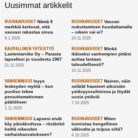
Uusimmat artikkelit
RUUHKAVUODET
Nämä 9
RUUHKAVUODET
Vauvan
merkkiä kertovat, että
nukuttaminen huudattamalla
vauvasi rakastaa sinua
– oikein vai ei?
8.1.2026
24.11.2025
KAUPALLINEN YHTEISTYÖ
RUUHKAVUODET
Minkä
Lastentarvike Oy – Parasta
ikäiseksi vanhempien pitäisi
lapsellesi jo vuodesta 1967
auttaa lastaan
taloudellisesti?
21.11.2025
14.11.2025
VANHEMMUUS
Isyys
RUUHKAVUODET
Nainen, näin
leskeyden myötä – kun
selätät haasteet aikuisiän
puoliso tekee
ystävyyssuhteissa ja löydät
peruuttamattoman
uusia ystäviä
päätöksen
7.10.2025
1.11.2025
VANHEMMUUS
Lapseni eivät
RUUHKAVUODET
Miten
käy päiväkodissa – riistänkö
tunnistaa hengellinen
heiltä oikeuden
väkivalta ja toipua siitä?
varhaiskasvatukseen?
4.10.2025