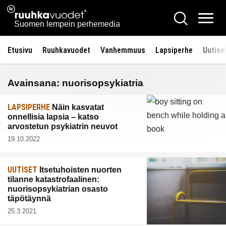
Siirry
Ruuhkavuodet.fi
Hae
sisältöön
Vali
Suomen lempein perhemedia
Etusivu
Ruuhkavuodet
Vanhemmuus
Lapsiperhe
Uutise
Avainsana:
nuorisopsykiatria
LAPSIPERHE
Näin kasvatat
onnellisia lapsia – katso
arvostetun psykiatrin neuvot
19.10.2022
UUTISET
Itsetuhoisten nuorten
tilanne katastrofaalinen:
nuorisopsykiatrian osasto
täpötäynnä
25.3.2021