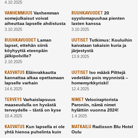
4.10.2025
VANHEMMUUS
Vanhemman
RUUHKAVUODET
20
somejulkaisut voivat
syyslomapuuhaa pienten
aiheuttaa lapselle ahdistusta
lasten kanssa
3.10.2025
3.10.2025
RUUHKAVUODET
Laman
UUTISET
Tutkimus: Kouluihin
lapset, ettehän siirrä
kaivataan takaisin kuria ja
köyhyyttä eteenpäin
järjestystä
jälkipolville?
13.9.2025
2.10.2025
KASVATUS
Eläinrakkautta
UUTISET
Iso määrä Pilttejä
kannattaa alkaa opettamaan
vedetään pois myynnistä –
lapselle varhain
homemyrkkyriski!
14.6.2025
12.4.2025
TERVEYS
Varhaislapsuus
NIMET
Velociraptorista
maaseudulla on hyvästä
Paroniin, nämä nimet
terveydelle – tästä on kyse
hylättiin vuonna 2024!
10.4.2025
1.4.2025
KASVATUS
Kun lapsella ei ole
MATKAILU
Radisson Blu Hotel
yhtä hienoa puhelinta kuin
Oulu
kavereilla
24.3.2025