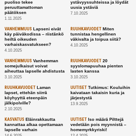
puoliso tekee
ystävyyssuhteissa ja löydät
peruuttamattoman
uusia ystäviä
päätöksen
7.10.2025
1.11.2025
VANHEMMUUS
Lapseni eivät
RUUHKAVUODET
Miten
käy päiväkodissa – riistänkö
tunnistaa hengellinen
heiltä oikeuden
väkivalta ja toipua siitä?
varhaiskasvatukseen?
4.10.2025
4.10.2025
VANHEMMUUS
Vanhemman
RUUHKAVUODET
20
somejulkaisut voivat
syyslomapuuhaa pienten
aiheuttaa lapselle ahdistusta
lasten kanssa
3.10.2025
3.10.2025
RUUHKAVUODET
Laman
UUTISET
Tutkimus: Kouluihin
lapset, ettehän siirrä
kaivataan takaisin kuria ja
köyhyyttä eteenpäin
järjestystä
jälkipolville?
13.9.2025
2.10.2025
KASVATUS
Eläinrakkautta
UUTISET
Iso määrä Pilttejä
kannattaa alkaa opettamaan
vedetään pois myynnistä –
lapselle varhain
homemyrkkyriski!
14.6.2025
12.4.2025