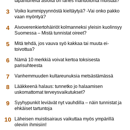
tapahtuneita asioita on lähes mahdotonta muistaa?
Voiko kummipyynnöstä kieltäytyä? -Vai onko pakko
vaan myöntyä?
Aivoverenkiertohäiriöt kolmanneksi yleisin kuolinsyy
Suomessa – Mistä tunnistat oireet?
Mitä tehdä, jos vauva syö kakkaa tai muuta ei-
toivottua?
Nämä 10 merkkiä voivat kertoa toksisesta
parisuhteesta
Vanhemmuuden kultareunuksia metsästämässä
Lääkkeenä halaus: tunnetko jo halaamisen
uskomattomat terveysvaikutukset?
Syyhypunkit leviävät nyt vauhdilla – näin tunnistat ja
ehkäiset tartuntoja
Läheisen muistisairaus vaikuttaa myös ympärillä
oleviin ihmisiin!