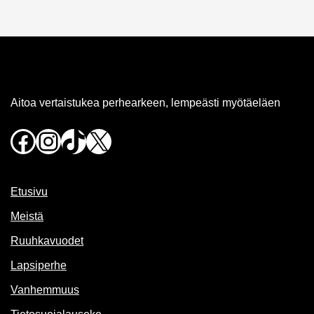
Aitoa vertaistukea perhearkeen, lempeästi myötäeläen
Facebook
Instagram
TikTok
X
Etusivu
Meistä
Ruuhkavuodet
Lapsiperhe
Vanhemmuus