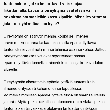
tuntemukset, jotka helpottavat vain raajaa
liikuttamalla. Lapsella oireyhtymä saatetaan välillä
sekoittaa normaaleihin kasvukipuihin. Mistä levottomat
jalat -oireyhtymässä on kyse?
Oireyhtymä on saanut nimensä, koska se ilmenee
useimmiten jaloissa tai käsissä, mutta epämiellyttäviä
tuntemuksia voi ilmetä missä tahansa osassa kehoa. Jotkut
oireyhtymästä kärsivät ovat raportoineet samaa
epämiellyttävää tunnetta esimerkiksi pään ja keskivartalon
alueella.
Oireyhtymän aiheuttamia epämiellyttäviä tuntemuksia
ilmenee erityisesti kehon ollessa lepotilassa.
Voimakkaimmillaan epämiellyttävä tunne on yleensä iltaisin
ja öisin. Myös pitkä paikallaan istuminen esimerkiksi pitkän
lentomatkan tai vaikkapa elokuvan tai teatteriesityksen