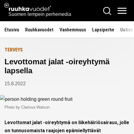
Siirry
Ruuhkavuodet.fi
Hae
Etusivulle
sisältöön
Vali
Suomen lempein perhemedia
Etusivu
Ruuhkavuodet
Vanhemmuus
Lapsiperhe
Uutise
TERVEYS
Levottomat jalat -oireyhtymä
lapsella
15.8.2022
Photo by Clarissa Watson
Levottomat jalat -oireyhtymä on liikehäiriösairaus, jolle
on tunnusomaista raajojen epämiellyttävät