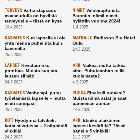
TERVEYS
Varhaislapsuus
NIMET
Velociraptorista
maaseudulla on hyvästä
Paroniin, nämä nimet
terveydelle – tästä on kyse
hylättiin vuonna 2024!
10.4.2025
1.4.2025
KASVATUS
Kun lapsella ei ole
MATKAILU
Radisson Blu Hotel
yhtä hienoa puhelinta kuin
Oulu
kavereilla
24.3.2025
25.3.2025
LAPSET
Kevätaurinko
ARKI
Vaikea, mutta tärkeä
porottaa: Muista suojata
aihe: Puhutaanhan teillä
lapsen silmät!
kuolemasta?
24.3.2025
4.3.2025
KASVATUS
Vanhempi, puhu
RUOKA
Eineksiä ruoaksi?
työelämästä lapselle – mutta
Muista nämä asiat ja saat
mieti sanojasi!
paremman aterian
25.2.2025
24.2.2025
KOTI
Hyödynnä talvikelit
ARKI
Etsiikö alaikäinen
kotia siivotessa – 2 näppärää
lapsesi kesätöitä? Tässä
vinkkiä!
hänelle 5 vinkkiä!
24.2.2025
21.2.2025