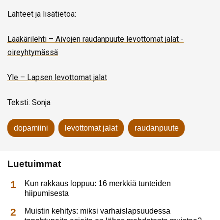
Lähteet ja lisätietoa:
Lääkärilehti – Aivojen raudanpuute levottomat jalat -
oireyhtymässä
Yle – Lapsen levottomat jalat
Teksti: Sonja
dopamiini
levottomat jalat
raudanpuute
Luetuimmat
Kun rakkaus loppuu: 16 merkkiä tunteiden
hiipumisesta
Muistin kehitys: miksi varhaislapsuudessa