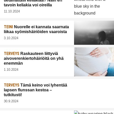
tietämättäsi keliakiaa? Näin eri
tavoin keliakia voi oireilla
11.10.2024
TEINI
Nuorelle ei kannata saarnata
liikaa syömishäiriöiden vaaroista
3.10.2024
TERVEYS
Raskauteen liittyviä
aivoverenkiertohäiriöitä on yhä
enemmän
1.10.2024
TERVEYS
Tämä keino voi lyhentää
lapsen flunssan kestoa –
tutkitusti!
30.9.2024