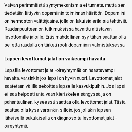
Vaivan perimmäistä syntymekanismia ei tunneta, mutta sen
tiedetään liittyvän dopamiinin toiminnan häiriöön. Dopamiini
on hermoston välittäjäaine, jolla on lukuisia erilaisia tehtäviä.
Raudanpuutteen on tutkimuksissa havaittu altistavan
levottomille jaloille. Eräs mahdollinen syy tähän saattaa olla
se, että raudalla on tärkeä rooli dopamiinin valmistuksessa.
Lapsen levottomat jalat on vaikeampi havaita
Lapsilla levottomat jalat -oireyhtymää on haastavampi
havaita, varsinkin jos lapsi on hyvin nuori. Levottomat jalat
saatetaan välillä sekoittaa lapsella kasvukipuihin. Jos lapsi
ei saa helposti unta vaan kieriskelee sängyssä ja on
pahantuulinen, kyseessä saattaa olla levottomat jalat. Tästä
saattaa olla kyse varsinkin silloin, jos jollakin lapsen
läheisellä sukulaisella on diagnosoitu levottomat jalat -
oireyhtymä.