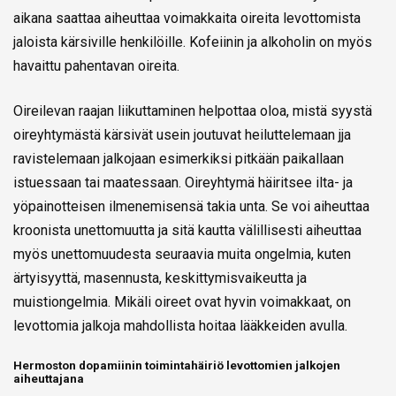
aikana saattaa aiheuttaa voimakkaita oireita levottomista
jaloista kärsiville henkilöille. Kofeiinin ja alkoholin on myös
havaittu pahentavan oireita.
Oireilevan raajan liikuttaminen helpottaa oloa, mistä syystä
oireyhtymästä kärsivät usein joutuvat heiluttelemaan jja
ravistelemaan jalkojaan esimerkiksi pitkään paikallaan
istuessaan tai maatessaan. Oireyhtymä häiritsee ilta- ja
yöpainotteisen ilmenemisensä takia unta. Se voi aiheuttaa
kroonista unettomuutta ja sitä kautta välillisesti aiheuttaa
myös unettomuudesta seuraavia muita ongelmia, kuten
ärtyisyyttä, masennusta, keskittymisvaikeutta ja
muistiongelmia. Mikäli oireet ovat hyvin voimakkaat, on
levottomia jalkoja mahdollista hoitaa lääkkeiden avulla.
Hermoston dopamiinin toimintahäiriö levottomien jalkojen
aiheuttajana