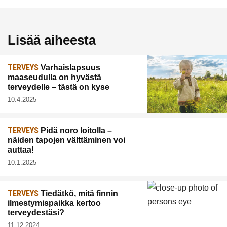
Lisää aiheesta
TERVEYS
Varhaislapsuus
maaseudulla on hyvästä
terveydelle – tästä on kyse
10.4.2025
TERVEYS
Pidä noro loitolla –
näiden tapojen välttäminen voi
auttaa!
10.1.2025
TERVEYS
Tiedätkö, mitä finnin
ilmestymispaikka kertoo
terveydestäsi?
11.12.2024