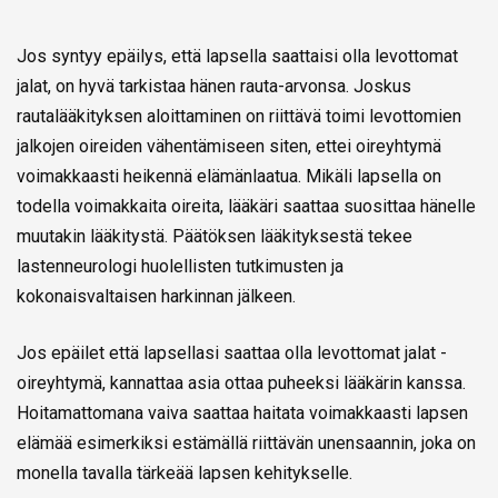
Jos syntyy epäilys, että lapsella saattaisi olla levottomat
jalat, on hyvä tarkistaa hänen rauta-arvonsa. Joskus
rautalääkityksen aloittaminen on riittävä toimi levottomien
jalkojen oireiden vähentämiseen siten, ettei oireyhtymä
voimakkaasti heikennä elämänlaatua. Mikäli lapsella on
todella voimakkaita oireita, lääkäri saattaa suosittaa hänelle
muutakin lääkitystä. Päätöksen lääkityksestä tekee
lastenneurologi huolellisten tutkimusten ja
kokonaisvaltaisen harkinnan jälkeen.
Jos epäilet että lapsellasi saattaa olla levottomat jalat -
oireyhtymä, kannattaa asia ottaa puheeksi lääkärin kanssa.
Hoitamattomana vaiva saattaa haitata voimakkaasti lapsen
elämää esimerkiksi estämällä riittävän unensaannin, joka on
monella tavalla tärkeää lapsen kehitykselle.