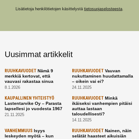
Lisätietoja henkilötietojen käsittelystä
tietosuojaselosteesta
.
Uusimmat artikkelit
RUUHKAVUODET
Nämä 9
RUUHKAVUODET
Vauvan
merkkiä kertovat, että
nukuttaminen huudattamalla
vauvasi rakastaa sinua
– oikein vai ei?
8.1.2026
24.11.2025
KAUPALLINEN YHTEISTYÖ
RUUHKAVUODET
Minkä
Lastentarvike Oy – Parasta
ikäiseksi vanhempien pitäisi
lapsellesi jo vuodesta 1967
auttaa lastaan
taloudellisesti?
21.11.2025
14.11.2025
VANHEMMUUS
Isyys
RUUHKAVUODET
Nainen, näin
leskeyden myötä – kun
selätät haasteet aikuisiän