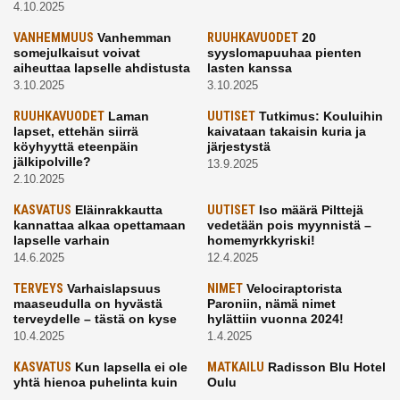
4.10.2025
VANHEMMUUS
Vanhemman
RUUHKAVUODET
20
somejulkaisut voivat
syyslomapuuhaa pienten
aiheuttaa lapselle ahdistusta
lasten kanssa
3.10.2025
3.10.2025
RUUHKAVUODET
Laman
UUTISET
Tutkimus: Kouluihin
lapset, ettehän siirrä
kaivataan takaisin kuria ja
köyhyyttä eteenpäin
järjestystä
jälkipolville?
13.9.2025
2.10.2025
KASVATUS
Eläinrakkautta
UUTISET
Iso määrä Pilttejä
kannattaa alkaa opettamaan
vedetään pois myynnistä –
lapselle varhain
homemyrkkyriski!
14.6.2025
12.4.2025
TERVEYS
Varhaislapsuus
NIMET
Velociraptorista
maaseudulla on hyvästä
Paroniin, nämä nimet
terveydelle – tästä on kyse
hylättiin vuonna 2024!
10.4.2025
1.4.2025
KASVATUS
Kun lapsella ei ole
MATKAILU
Radisson Blu Hotel
yhtä hienoa puhelinta kuin
Oulu
kavereilla
24.3.2025