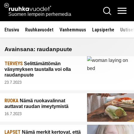
Siirry
Ruuhkavuodet.fi
Hae
sisältöön
Vali
Suomen lempein perhemedia
Etusivu
Ruuhkavuodet
Vanhemmuus
Lapsiperhe
Uutise
Avainsana:
raudanpuute
TERVEYS
Selittämättömän
väsymyksen taustalla voi olla
raudanpuute
23.7.2023
RUOKA
Nämä ruokavalinnat
auttavat raudan imeytymistä
16.7.2023
LAPSET
Nämä merkit kertovat, että