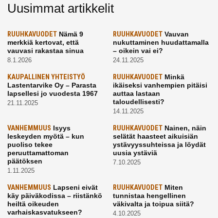
Uusimmat artikkelit
RUUHKAVUODET
Nämä 9
RUUHKAVUODET
Vauvan
merkkiä kertovat, että
nukuttaminen huudattamalla
vauvasi rakastaa sinua
– oikein vai ei?
8.1.2026
24.11.2025
KAUPALLINEN YHTEISTYÖ
RUUHKAVUODET
Minkä
Lastentarvike Oy – Parasta
ikäiseksi vanhempien pitäisi
lapsellesi jo vuodesta 1967
auttaa lastaan
taloudellisesti?
21.11.2025
14.11.2025
VANHEMMUUS
Isyys
RUUHKAVUODET
Nainen, näin
leskeyden myötä – kun
selätät haasteet aikuisiän
puoliso tekee
ystävyyssuhteissa ja löydät
peruuttamattoman
uusia ystäviä
päätöksen
7.10.2025
1.11.2025
VANHEMMUUS
Lapseni eivät
RUUHKAVUODET
Miten
käy päiväkodissa – riistänkö
tunnistaa hengellinen
heiltä oikeuden
väkivalta ja toipua siitä?
varhaiskasvatukseen?
4.10.2025