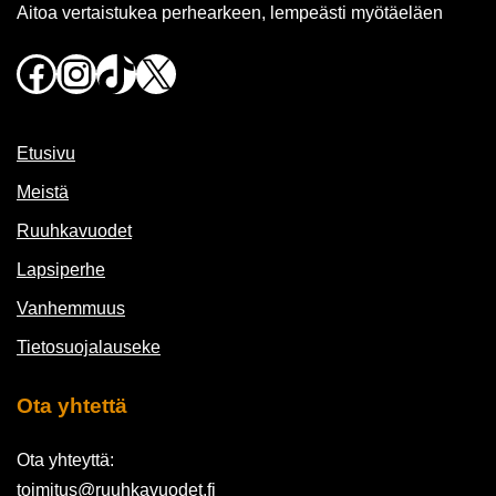
Aitoa vertaistukea perhearkeen, lempeästi myötäeläen
Facebook
Instagram
TikTok
X
Etusivu
Meistä
Ruuhkavuodet
Lapsiperhe
Vanhemmuus
Tietosuojalauseke
Ota yhtettä
Ota yhteyttä:
toimitus@ruuhkavuodet.fi