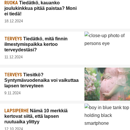
RUOKA
Tiedätkö, kauanko
joulukinkkua pitää paistaa? Moni
ei tiedä!
18.12.2024
TERVEYS
Tiedätkö, mitä finnin
ilmestymispaikka kertoo
terveydestäsi?
11.12.2024
TERVEYS
Tiesitkö?
Syntymävuodenaika voi vaikuttaa
lapsen terveyteen
9.11.2024
LAPSIPERHE
Nämä 10 merkkiä
kertovat siitä, että lapsen
ruutuaika ylittyy
12.10.2024