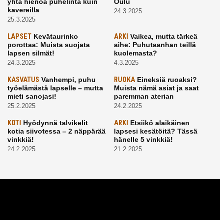
yhtä hienoa puhelinta kuin
Oulu
kavereilla
24.3.2025
25.3.2025
LAPSET
Kevätaurinko
ARKI
Vaikea, mutta tärkeä
porottaa: Muista suojata
aihe: Puhutaanhan teillä
lapsen silmät!
kuolemasta?
24.3.2025
4.3.2025
KASVATUS
Vanhempi, puhu
RUOKA
Eineksiä ruoaksi?
työelämästä lapselle – mutta
Muista nämä asiat ja saat
mieti sanojasi!
paremman aterian
25.2.2025
24.2.2025
KOTI
Hyödynnä talvikelit
ARKI
Etsiikö alaikäinen
kotia siivotessa – 2 näppärää
lapsesi kesätöitä? Tässä
vinkkiä!
hänelle 5 vinkkiä!
24.2.2025
21.2.2025