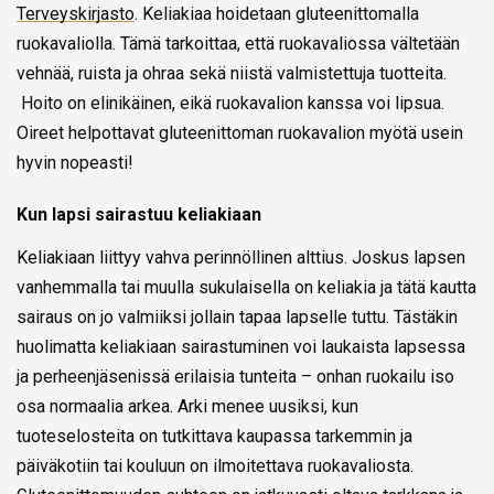
Terveyskirjasto
. Keliakiaa hoidetaan gluteenittomalla
ruokavaliolla. Tämä tarkoittaa, että ruokavaliossa vältetään
vehnää, ruista ja ohraa sekä niistä valmistettuja tuotteita.
Hoito on elinikäinen, eikä ruokavalion kanssa voi lipsua.
Oireet helpottavat gluteenittoman ruokavalion myötä usein
hyvin nopeasti!
Kun lapsi sairastuu keliakiaan
Keliakiaan liittyy vahva perinnöllinen alttius. Joskus lapsen
vanhemmalla tai muulla sukulaisella on keliakia ja tätä kautta
sairaus on jo valmiiksi jollain tapaa lapselle tuttu. Tästäkin
huolimatta keliakiaan sairastuminen voi laukaista lapsessa
ja perheenjäsenissä erilaisia tunteita – onhan ruokailu iso
osa normaalia arkea. Arki menee uusiksi, kun
tuoteselosteita on tutkittava kaupassa tarkemmin ja
päiväkotiin tai kouluun on ilmoitettava ruokavaliosta.