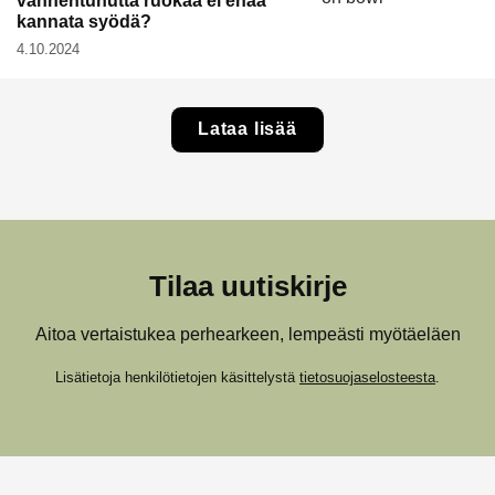
vanhentunutta ruokaa ei enää
kannata syödä?
4.10.2024
Lataa lisää
Tilaa uutiskirje
Aitoa vertaistukea perhearkeen, lempeästi myötäeläen
Lisätietoja henkilötietojen käsittelystä
tietosuojaselosteesta
.