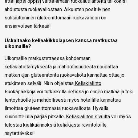
ettei lapsi oppisi välttelemään ruokailutilanteita tai kokisi
ahdistusta ruokavaliostaan. Aikuisten positiivinen
suhtautuminen gluteenittomaan ruokavalioon on
ensiarvoisen tärkeää!
Uskaltaako keliaakikkolapsen kanssa matkustaa
ulkomaille?
Ulkomaille matkustettaessa kohdemaan
keliakiatietämyksestä ja mahdollisuudesta noudattaa
matkan ajan gluteenitonta ruokavaliota kannattaa ottaa jo
etukäteen selvää. Näin ohjeistaa
Keliakialiitto
.
Ruokapaikkoja voi tutkiskella netissä jo ennen matkaa ja toki
lentoyhtiölle ja mahdollisesti myös hotellille kannattaa
ilmoittaa gluteenittomasta ruokavaliosta. Hyvällä
suunnittelulla pärjää pitkälle.
Keliakialiiton sivuilta
voi myös
tulostaa kielikäännöksiä keliakiasta ravintoloille
näytettäväksi!