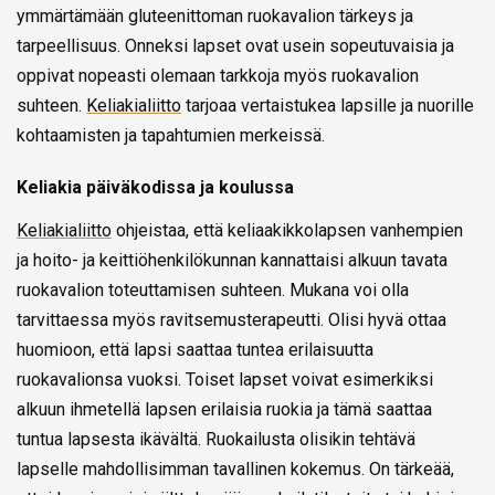
ymmärtämään gluteenittoman ruokavalion tärkeys ja
tarpeellisuus. Onneksi lapset ovat usein sopeutuvaisia ja
oppivat nopeasti olemaan tarkkoja myös ruokavalion
suhteen.
Keliakialiitto
tarjoaa vertaistukea lapsille ja nuorille
kohtaamisten ja tapahtumien merkeissä.
Keliakia päiväkodissa ja koulussa
Keliakialiitto
ohjeistaa, että keliaakikkolapsen vanhempien
ja hoito- ja keittiöhenkilökunnan kannattaisi alkuun tavata
ruokavalion toteuttamisen suhteen. Mukana voi olla
tarvittaessa myös ravitsemusterapeutti. Olisi hyvä ottaa
huomioon, että lapsi saattaa tuntea erilaisuutta
ruokavalionsa vuoksi. Toiset lapset voivat esimerkiksi
alkuun ihmetellä lapsen erilaisia ruokia ja tämä saattaa
tuntua lapsesta ikävältä. Ruokailusta olisikin tehtävä
lapselle mahdollisimman tavallinen kokemus. On tärkeää,