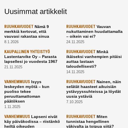
Uusimmat artikkelit
RUUHKAVUODET
Nämä 9
RUUHKAVUODET
Vauvan
merkkiä kertovat, että
nukuttaminen huudattamalla
vauvasi rakastaa sinua
– oikein vai ei?
8.1.2026
24.11.2025
KAUPALLINEN YHTEISTYÖ
RUUHKAVUODET
Minkä
Lastentarvike Oy – Parasta
ikäiseksi vanhempien pitäisi
lapsellesi jo vuodesta 1967
auttaa lastaan
taloudellisesti?
21.11.2025
14.11.2025
VANHEMMUUS
Isyys
RUUHKAVUODET
Nainen, näin
leskeyden myötä – kun
selätät haasteet aikuisiän
puoliso tekee
ystävyyssuhteissa ja löydät
peruuttamattoman
uusia ystäviä
päätöksen
7.10.2025
1.11.2025
VANHEMMUUS
Lapseni eivät
RUUHKAVUODET
Miten
käy päiväkodissa – riistänkö
tunnistaa hengellinen
heiltä oikeuden
väkivalta ja toipua siitä?