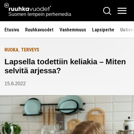
Siirry
Ruuhkavuodet.fi
Hae
Etusivulle
sisältöön
Vali
Suomen lempein perhemedia
Etusivu
Ruuhkavuodet
Vanhemmuus
Lapsiperhe
Uutise
RUOKA
TERVEYS
,
Lapsella todettiin keliakia – Miten
selvitä arjessa?
15.6.2022