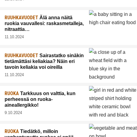
RUUHKAVUODET
Älä anna näitä
ruokia vauvallesi: raskasmetalleja,
nitraattia…
11.10.2024
RUUHKAVUODET
Sairastatko sinäkin
tietämättäsi keliakiaa? Näin eri
tavoin keliakia voi oireilla
11.10.2024
RUOKA
Tarkkuus on valttia, kun
perheessä on ruoka-
aineallergikko!
9.10.2024
RUOKA
Tiedätkö, milloin