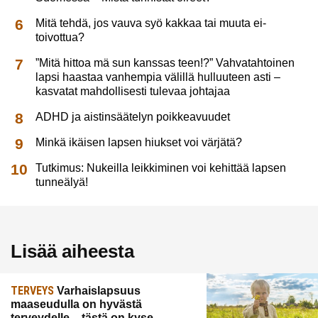
Mitä tehdä, jos vauva syö kakkaa tai muuta ei-
toivottua?
”Mitä hittoa mä sun kanssas teen!?” Vahvatahtoinen
lapsi haastaa vanhempia välillä hulluuteen asti –
kasvatat mahdollisesti tulevaa johtajaa
ADHD ja aistinsäätelyn poikkeavuudet
Minkä ikäisen lapsen hiukset voi värjätä?
Tutkimus: Nukeilla leikkiminen voi kehittää lapsen
tunneälyä!
Lisää aiheesta
TERVEYS
Varhaislapsuus
maaseudulla on hyvästä
terveydelle – tästä on kyse