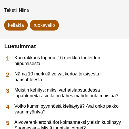
Teksti: Niina
keliakia
ruokavalio
Luetuimmat
Kun rakkaus loppuu: 16 merkkiä tunteiden
hiipumisesta
Nämä 10 merkkiä voivat kertoa toksisesta
parisuhteesta
Muistin kehitys: miksi varhaislapsuudessa
tapahtuneita asioita on lähes mahdotonta muistaa?
Voiko kummipyynnöstä kieltäytyä? -Vai onko pakko
vaan myöntyä?
Aivoverenkiertohäiriöt kolmanneksi yleisin kuolinsyy
Suomessa – Mistä tunnistat oireet?