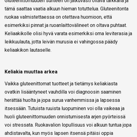
Gluteenittomuuden suhteen on jatkuvasti oltava tarkkana ja
tämä saattaa vaatia alkuun hieman totuttelua. Gluteenitonta
ruokaa valmistettaessa on otettava huomioon, että
esimerkiksi pinnat ja ruoanlaittovälineet on oltava puhtaat.
Keliaakikolle olisi hyvä varata esimerkiksi oma leviterasia ja
leikkuulauta, jotta leivän murusia ei vahingossa päädy
keliaakikon lautaselle.
Keliakia muuttaa arkea
Vaikka gluteenittomat tuotteet ja tietämys keliakiasta
ovatkin lisääntyneet vauhdilla voi diagnoosin saaminen
herättää huolta ja jopa surua vanhemmissa ja lapsessa
itsessään. Tutuista ruuista luopuminen voi olla vaikeaa ja
huoli gluteenittomuuden onnistumisesta arjen pyörteissä
voi stressata. Ruokavalion lopullisuus voi alkuun tuntua jopa
ahdistavalta, kun myös lapsen itsensä pitäisi oppia