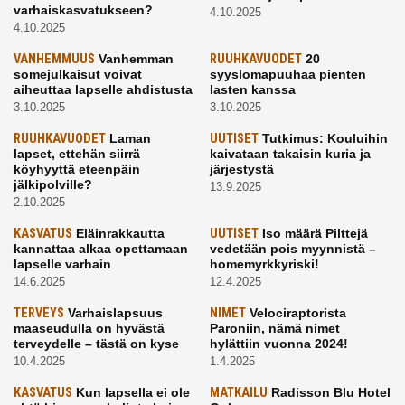
varhaiskasvatukseen?
4.10.2025
4.10.2025
VANHEMMUUS
Vanhemman
RUUHKAVUODET
20
somejulkaisut voivat
syyslomapuuhaa pienten
aiheuttaa lapselle ahdistusta
lasten kanssa
3.10.2025
3.10.2025
RUUHKAVUODET
Laman
UUTISET
Tutkimus: Kouluihin
lapset, ettehän siirrä
kaivataan takaisin kuria ja
köyhyyttä eteenpäin
järjestystä
jälkipolville?
13.9.2025
2.10.2025
KASVATUS
Eläinrakkautta
UUTISET
Iso määrä Pilttejä
kannattaa alkaa opettamaan
vedetään pois myynnistä –
lapselle varhain
homemyrkkyriski!
14.6.2025
12.4.2025
TERVEYS
Varhaislapsuus
NIMET
Velociraptorista
maaseudulla on hyvästä
Paroniin, nämä nimet
terveydelle – tästä on kyse
hylättiin vuonna 2024!
10.4.2025
1.4.2025
KASVATUS
Kun lapsella ei ole
MATKAILU
Radisson Blu Hotel