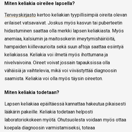
Miten keliakia oireilee lapsella?
Terveyskirjasto
kertoo keliakian tyypillisimpiä oireita olevan
erilaiset vatsavaivat. Joskus myös kasvun tai puberteetin
hidastuminen saattaa olla merkki lapsen keliakiasta. Myös
anemiaa, kalsiumin ja maitosokerin imeytymishäiriöitä,
hampaiden kiillevaurioita sekä suun aftoja saattaa esiintyä
keliakiassa. Keliakia voi ilmetä myös ihottumana ja
nivelvaivoina. Oireet voivat jossain tapauksissa olla
vähäisiä ja vaihtelevia, mikä voi viivästyttää diagnoosin
saamista. Keliakia voi olla myös täysin oireeton.
Miten keliakia todetaan?
Lapsen keliakiaa epäiltäessä kannattaa hakeutua pikaisesti
lääkärin pakeille. Keliakia todetaan helposti
laboratoriokokeen myötä. Ohutsuolesta voidaan myös ottaa
koepala diagnoosin varmistamiseksi, toteaa