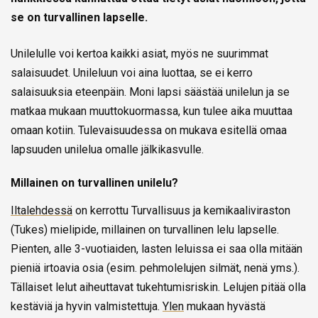
se on turvallinen lapselle.
Unilelulle voi kertoa kaikki asiat, myös ne suurimmat
salaisuudet. Unileluun voi aina luottaa, se ei kerro
salaisuuksia eteenpäin. Moni lapsi säästää unilelun ja se
matkaa mukaan muuttokuormassa, kun tulee aika muuttaa
omaan kotiin. Tulevaisuudessa on mukava esitellä omaa
lapsuuden unilelua omalle jälkikasvulle.
Millainen on turvallinen unilelu?
Iltalehdessä
on kerrottu Turvallisuus ja kemikaaliviraston
(Tukes) mielipide, millainen on turvallinen lelu lapselle.
Pienten, alle 3-vuotiaiden, lasten leluissa ei saa olla mitään
pieniä irtoavia osia (esim. pehmolelujen silmät, nenä yms.).
Tällaiset lelut aiheuttavat tukehtumisriskin. Lelujen pitää olla
kestäviä ja hyvin valmistettuja.
Ylen
mukaan hyvästä