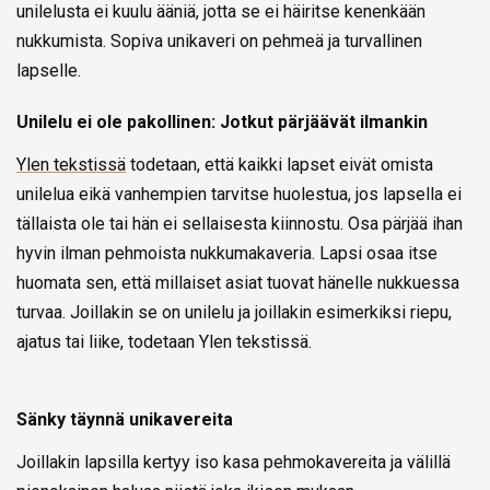
unilelusta ei kuulu ääniä, jotta se ei häiritse kenenkään
nukkumista. Sopiva unikaveri on pehmeä ja turvallinen
lapselle.
Unilelu ei ole pakollinen: Jotkut pärjäävät ilmankin
Ylen tekstissä
todetaan, että kaikki lapset eivät omista
unilelua eikä vanhempien tarvitse huolestua, jos lapsella ei
tällaista ole tai hän ei sellaisesta kiinnostu. Osa pärjää ihan
hyvin ilman pehmoista nukkumakaveria. Lapsi osaa itse
huomata sen, että millaiset asiat tuovat hänelle nukkuessa
turvaa. Joillakin se on unilelu ja joillakin esimerkiksi riepu,
ajatus tai liike, todetaan Ylen tekstissä.
Sänky täynnä unikavereita
Joillakin lapsilla kertyy iso kasa pehmokavereita ja välillä