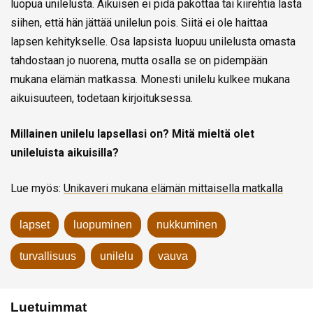
luopua unilelusta. Aikuisen ei pidä pakottaa tai kiirehtiä lasta
siihen, että hän jättää unilelun pois. Siitä ei ole haittaa
lapsen kehitykselle. Osa lapsista luopuu unilelusta omasta
tahdostaan jo nuorena, mutta osalla se on pidempään
mukana elämän matkassa. Monesti unilelu kulkee mukana
aikuisuuteen, todetaan kirjoituksessa.
Millainen unilelu lapsellasi on? Mitä mieltä olet
unileluista aikuisilla?
Lue myös:
Unikaveri mukana elämän mittaisella matkalla
lapset
luopuminen
nukkuminen
turvallisuus
unilelu
vauva
Luetuimmat