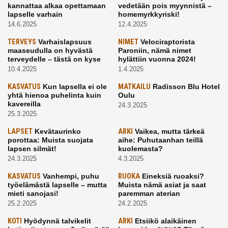
kannattaa alkaa opettamaan
vedetään pois myynnistä –
lapselle varhain
homemyrkkyriski!
14.6.2025
12.4.2025
TERVEYS
Varhaislapsuus
NIMET
Velociraptorista
maaseudulla on hyvästä
Paroniin, nämä nimet
terveydelle – tästä on kyse
hylättiin vuonna 2024!
10.4.2025
1.4.2025
KASVATUS
Kun lapsella ei ole
MATKAILU
Radisson Blu Hotel
yhtä hienoa puhelinta kuin
Oulu
kavereilla
24.3.2025
25.3.2025
LAPSET
Kevätaurinko
ARKI
Vaikea, mutta tärkeä
porottaa: Muista suojata
aihe: Puhutaanhan teillä
lapsen silmät!
kuolemasta?
24.3.2025
4.3.2025
KASVATUS
Vanhempi, puhu
RUOKA
Eineksiä ruoaksi?
työelämästä lapselle – mutta
Muista nämä asiat ja saat
mieti sanojasi!
paremman aterian
25.2.2025
24.2.2025
KOTI
Hyödynnä talvikelit
ARKI
Etsiikö alaikäinen