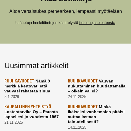
Aitoa vertaistukea perhearkeen, lempeästi myötäeläen
Lisätietoja henkilötietojen käsittelystä
tietosuojaselosteesta
.
Uusimmat artikkelit
RUUHKAVUODET
Nämä 9
RUUHKAVUODET
Vauvan
merkkiä kertovat, että
nukuttaminen huudattamalla
vauvasi rakastaa sinua
– oikein vai ei?
8.1.2026
24.11.2025
KAUPALLINEN YHTEISTYÖ
RUUHKAVUODET
Minkä
Lastentarvike Oy – Parasta
ikäiseksi vanhempien pitäisi
lapsellesi jo vuodesta 1967
auttaa lastaan
taloudellisesti?
21.11.2025
14.11.2025