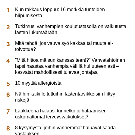
Kun rakkaus loppuu: 16 merkkiä tunteiden
hiipumisesta
Tutkimus: vanhempien koulutustasolla on vaikutusta
lasten lukumäärään
Mitä tehdä, jos vauva syö kakkaa tai muuta ei-
toivottua?
”Mitä hittoa mä sun kanssas teen!?” Vahvatahtoinen
lapsi haastaa vanhempia välillä hulluuteen asti –
kasvatat mahdollisesti tulevaa johtajaa
10 myyttiä allergioista
Näihin kaikille tuttuihin lastentarvikkeisiin liittyy
riskejä
Lääkkeenä halaus: tunnetko jo halaamisen
uskomattomat terveysvaikutukset?
8 kysymystä, joihin vanhemmat haluavat saada
vastauksen