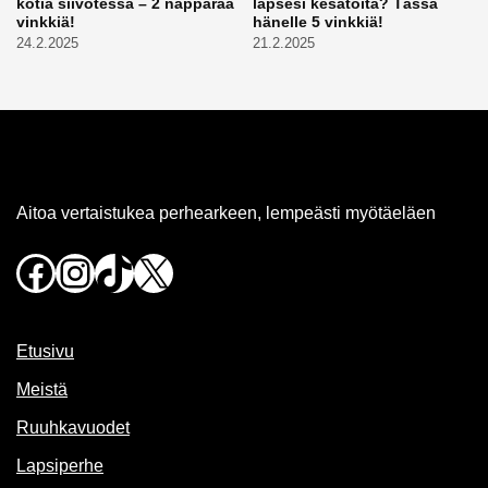
kotia siivotessa – 2 näppärää
lapsesi kesätöitä? Tässä
vinkkiä!
hänelle 5 vinkkiä!
24.2.2025
21.2.2025
Aitoa vertaistukea perhearkeen, lempeästi myötäeläen
Facebook
Instagram
TikTok
X
Etusivu
Meistä
Ruuhkavuodet
Lapsiperhe