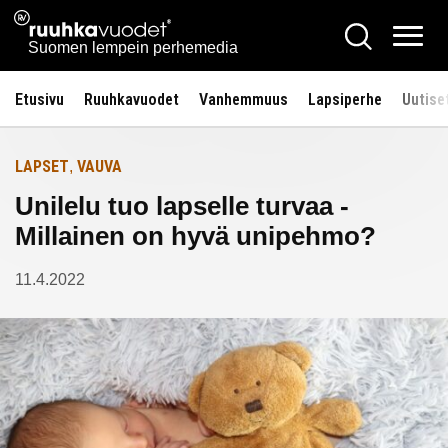
Siirry
Ruuhkavuodet.fi
Hae
Etusivulle
sisältöön
Vali
Suomen lempein perhemedia
Etusivu
Ruuhkavuodet
Vanhemmuus
Lapsiperhe
Uutise
LAPSET
VAUVA
,
Unilelu tuo lapselle turvaa -
Millainen on hyvä unipehmo?
11.4.2022