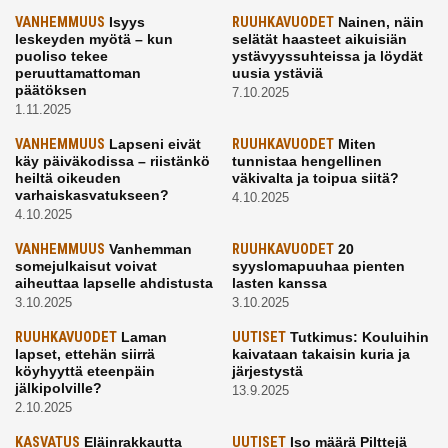
VANHEMMUUS
Isyys
RUUHKAVUODET
Nainen, näin
leskeyden myötä – kun
selätät haasteet aikuisiän
puoliso tekee
ystävyyssuhteissa ja löydät
peruuttamattoman
uusia ystäviä
päätöksen
7.10.2025
1.11.2025
VANHEMMUUS
Lapseni eivät
RUUHKAVUODET
Miten
käy päiväkodissa – riistänkö
tunnistaa hengellinen
heiltä oikeuden
väkivalta ja toipua siitä?
varhaiskasvatukseen?
4.10.2025
4.10.2025
VANHEMMUUS
Vanhemman
RUUHKAVUODET
20
somejulkaisut voivat
syyslomapuuhaa pienten
aiheuttaa lapselle ahdistusta
lasten kanssa
3.10.2025
3.10.2025
RUUHKAVUODET
Laman
UUTISET
Tutkimus: Kouluihin
lapset, ettehän siirrä
kaivataan takaisin kuria ja
köyhyyttä eteenpäin
järjestystä
jälkipolville?
13.9.2025
2.10.2025
KASVATUS
Eläinrakkautta
UUTISET
Iso määrä Pilttejä