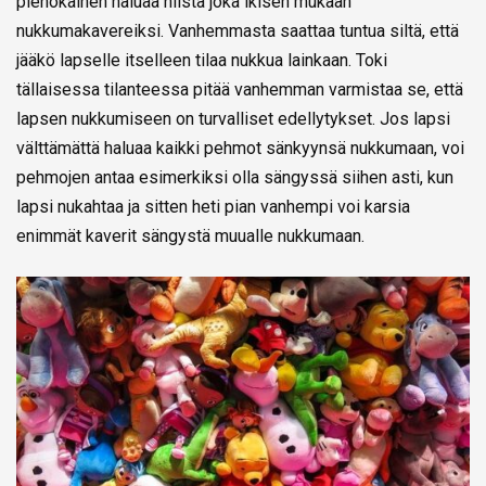
pienokainen haluaa niistä joka ikisen mukaan
nukkumakavereiksi. Vanhemmasta saattaa tuntua siltä, että
jääkö lapselle itselleen tilaa nukkua lainkaan. Toki
tällaisessa tilanteessa pitää vanhemman varmistaa se, että
lapsen nukkumiseen on turvalliset edellytykset. Jos lapsi
välttämättä haluaa kaikki pehmot sänkyynsä nukkumaan, voi
pehmojen antaa esimerkiksi olla sängyssä siihen asti, kun
lapsi nukahtaa ja sitten heti pian vanhempi voi karsia
enimmät kaverit sängystä muualle nukkumaan.