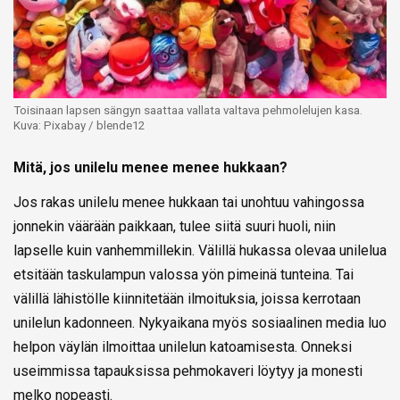
Toisinaan lapsen sängyn saattaa vallata valtava pehmolelujen kasa.
Kuva: Pixabay / blende12
Mitä, jos unilelu menee menee hukkaan?
Jos rakas unilelu menee hukkaan tai unohtuu vahingossa
jonnekin väärään paikkaan, tulee siitä suuri huoli, niin
lapselle kuin vanhemmillekin. Välillä hukassa olevaa unilelua
etsitään taskulampun valossa yön pimeinä tunteina. Tai
välillä lähistölle kiinnitetään ilmoituksia, joissa kerrotaan
unilelun kadonneen. Nykyaikana myös sosiaalinen media luo
helpon väylän ilmoittaa unilelun katoamisesta. Onneksi
useimmissa tapauksissa pehmokaveri löytyy ja monesti
melko nopeasti.