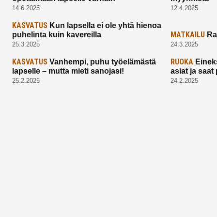
14.6.2025
12.4.2025
KASVATUS
Kun lapsella ei ole yhtä hienoa
MATKAILU
puhelinta kuin kavereilla
Ra
25.3.2025
24.3.2025
KASVATUS
RUOKA
Vanhempi, puhu työelämästä
Einek
lapselle – mutta mieti sanojasi!
asiat ja saa
25.2.2025
24.2.2025
Aitoa vertaistukea perhearkeen, lempeästi
myötäeläen
Facebook
Instagram
TikTok
X