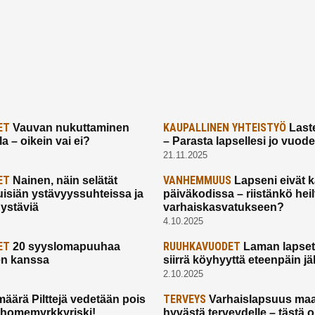
ET
KAUPALLINEN YHTEISTYÖ
Vauvan nukuttaminen
Laste
a – oikein vai ei?
– Parasta lapsellesi jo vuod
21.11.2025
ET
VANHEMMUUS
Nainen, näin selätät
Lapseni eivät 
uisiän ystävyyssuhteissa ja
päiväkodissa – riistänkö hei
 ystäviä
varhaiskasvatukseen?
4.10.2025
ET
RUUHKAVUODET
20 syyslomapuuhaa
Laman lapset,
en kanssa
siirrä köyhyyttä eteenpäin jäl
2.10.2025
TERVEYS
määrä Pilttejä vedetään pois
Varhaislapsuus maa
 homemyrkkyriski!
hyvästä terveydelle – tästä 