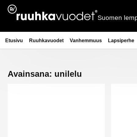
Siirry
sisältöön
Suomen lemp
Ruuhkavuodet.fi
Etusivu
Ruuhkavuodet
Vanhemmuus
Lapsiperhe
Avainsana:
unilelu