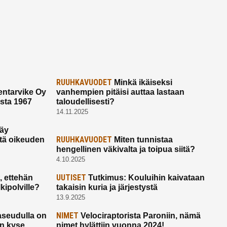
RUUHKAVUODET
Minkä ikäiseksi
ntarvike Oy
vanhempien pitäisi auttaa lastaan
esta 1967
taloudellisesti?
14.11.2025
käy
RUUHKAVUODET
ltä oikeuden
Miten tunnistaa
hengellinen väkivalta ja toipua siitä?
4.10.2025
UUTISET
 ettehän
Tutkimus: Kouluihin kaivataan
kipolville?
takaisin kuria ja järjestystä
13.9.2025
NIMET
seudulla on
Velociraptorista Paroniin, nämä
on kyse
nimet hylättiin vuonna 2024!