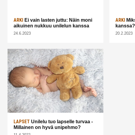
ARKI
ARKI
Ei vain lasten juttu: Näin moni
Miks
aikuinen nukkuu unilelun kanssa
kanssa?
24.6.2023
20.2.2023
LAPSET
Unilelu tuo lapselle turvaa -
Millainen on hyvä unipehmo?
11.4.2022