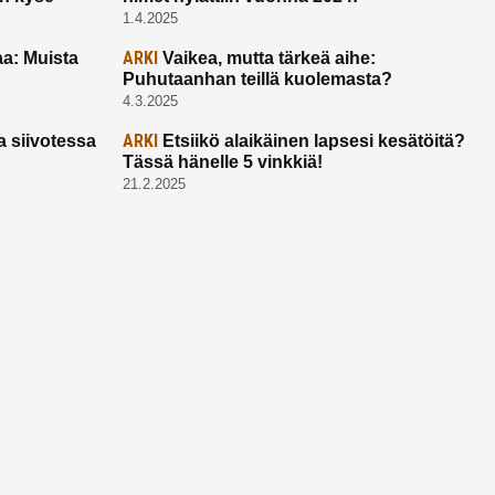
1.4.2025
ARKI
a: Muista
Vaikea, mutta tärkeä aihe:
Puhutaanhan teillä kuolemasta?
4.3.2025
ARKI
a siivotessa
Etsiikö alaikäinen lapsesi kesätöitä?
Tässä hänelle 5 vinkkiä!
21.2.2025
Ota yhtettä
Ota yhteyttä:
toimitus@ruuhkavuodet.fi
Yhteistyöt:
myynti@ruuhkavuodet.fi