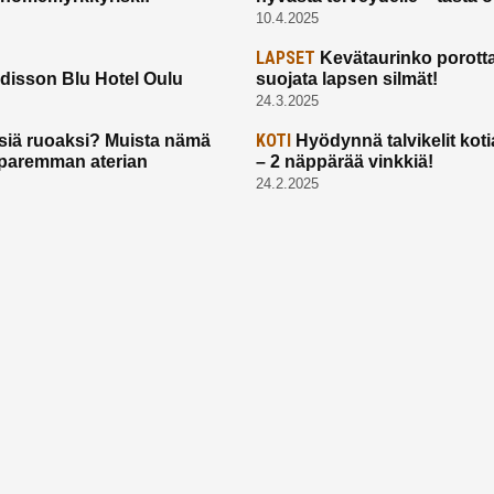
10.4.2025
LAPSET
Kevätaurinko porotta
disson Blu Hotel Oulu
suojata lapsen silmät!
24.3.2025
KOTI
siä ruoaksi? Muista nämä
Hyödynnä talvikelit koti
t paremman aterian
– 2 näppärää vinkkiä!
24.2.2025
Etusivu
Meistä
Ruuhkavuodet
Lapsiperhe
Vanhemmuus