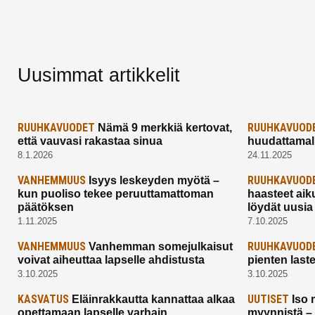
Uusimmat artikkelit
RUUHKAVUODET
RUUHKAVUOD
Nämä 9 merkkiä kertovat,
että vauvasi rakastaa sinua
huudattamall
8.1.2026
24.11.2025
VANHEMMUUS
RUUHKAVUOD
Isyys leskeyden myötä –
kun puoliso tekee peruuttamattoman
haasteet aik
päätöksen
löydät uusia
1.11.2025
7.10.2025
VANHEMMUUS
RUUHKAVUOD
Vanhemman somejulkaisut
voivat aiheuttaa lapselle ahdistusta
pienten last
3.10.2025
3.10.2025
KASVATUS
UUTISET
Eläinrakkautta kannattaa alkaa
Iso 
opettamaan lapselle varhain
myynnistä –