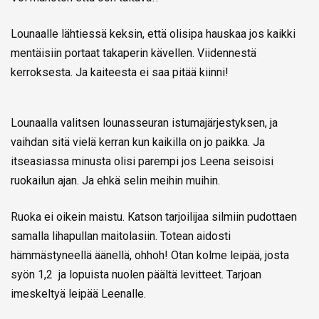
Lounaalle lähtiessä keksin, että olisipa hauskaa jos kaikki
mentäisiin portaat takaperin kävellen. Viidennestä
kerroksesta. Ja kaiteesta ei saa pitää kiinni!
Lounaalla valitsen lounasseuran istumajärjestyksen, ja
vaihdan sitä vielä kerran kun kaikilla on jo paikka. Ja
itseasiassa minusta olisi parempi jos Leena seisoisi
ruokailun ajan. Ja ehkä selin meihin muihin.
Ruoka ei oikein maistu. Katson tarjoilijaa silmiin pudottaen
samalla lihapullan maitolasiin. Totean aidosti
hämmästyneellä äänellä, ohhoh! Otan kolme leipää, josta
syön 1,2 ja lopuista nuolen päältä levitteet. Tarjoan
imeskeltyä leipää Leenalle.