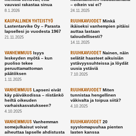
vauvasi rakastaa sinua
– oikein vai ei?
8.1.2026
24.11.2025
KAUPALLINEN YHTEISTYÖ
RUUHKAVUODET
Minkä
Lastentarvike Oy – Parasta
ikäiseksi vanhempien pitäisi
lapsellesi jo vuodesta 1967
auttaa lastaan
taloudellisesti?
21.11.2025
14.11.2025
VANHEMMUUS
Isyys
RUUHKAVUODET
Nainen, näin
leskeyden myötä – kun
selätät haasteet aikuisiän
puoliso tekee
ystävyyssuhteissa ja löydät
peruuttamattoman
uusia ystäviä
päätöksen
7.10.2025
1.11.2025
VANHEMMUUS
Lapseni eivät
RUUHKAVUODET
Miten
käy päiväkodissa – riistänkö
tunnistaa hengellinen
heiltä oikeuden
väkivalta ja toipua siitä?
varhaiskasvatukseen?
4.10.2025
4.10.2025
VANHEMMUUS
Vanhemman
RUUHKAVUODET
20
somejulkaisut voivat
syyslomapuuhaa pienten
aiheuttaa lapselle ahdistusta
lasten kanssa