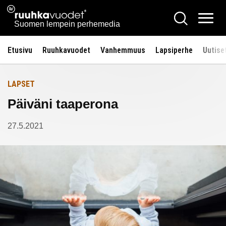
Siirry
Ruuhkavuodet.fi
Hae
Etusivulle
sisältöön
Vali
Suomen lempein perhemedia
Etusivu
Ruuhkavuodet
Vanhemmuus
Lapsiperhe
Uutise
LAPSET
Päiväni taaperona
27.5.2021