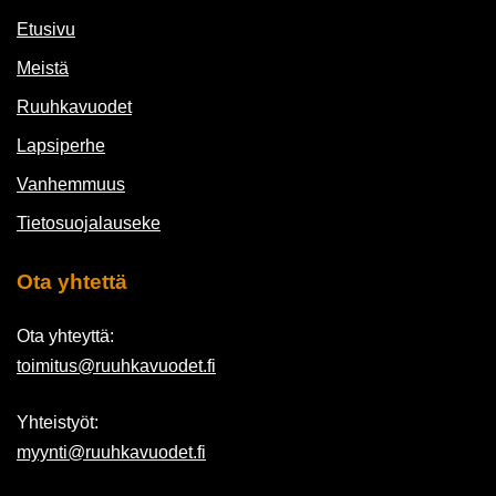
Etusivu
Meistä
Ruuhkavuodet
Lapsiperhe
Vanhemmuus
Tietosuojalauseke
Ota yhtettä
Ota yhteyttä:
toimitus@ruuhkavuodet.fi
Yhteistyöt:
myynti@ruuhkavuodet.fi