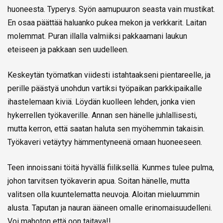
huoneesta. Typerys. Syön aamupuuron seasta vain mustikat.
En osaa päättää haluanko pukea mekon ja verkkarit. Laitan
molemmat. Puran illalla valmiiksi pakkaamani laukun
eteiseen ja pakkaan sen uudelleen.
Keskeytän työmatkan viidesti istahtaakseni pientareelle, ja
perille päästyä unohdun vartiksi työpaikan parkkipaikalle
ihastelemaan kiviä. Löydän kuolleen lehden, jonka vien
hykerrellen työkaverille. Annan sen hänelle juhlallisesti,
mutta kerron, että saatan haluta sen myöhemmin takaisin.
Työkaveri vetäytyy hämmentyneenä omaan huoneeseen.
Teen innoissani töitä hyvällä fiiliksellä. Kunmes tulee pulma,
johon tarvitsen työkaverin apua. Soitan hänelle, mutta
valitsen olla kuuntelematta neuvoja. Aloitan mieluummin
alusta. Taputan ja nauran ääneen omalle erinomaisuudelleni.
Voi mahoton että oon taitava!!