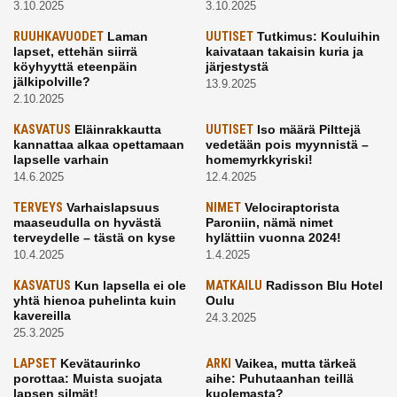
3.10.2025
3.10.2025
RUUHKAVUODET
Laman
UUTISET
Tutkimus: Kouluihin
lapset, ettehän siirrä
kaivataan takaisin kuria ja
köyhyyttä eteenpäin
järjestystä
jälkipolville?
13.9.2025
2.10.2025
KASVATUS
Eläinrakkautta
UUTISET
Iso määrä Pilttejä
kannattaa alkaa opettamaan
vedetään pois myynnistä –
lapselle varhain
homemyrkkyriski!
14.6.2025
12.4.2025
TERVEYS
Varhaislapsuus
NIMET
Velociraptorista
maaseudulla on hyvästä
Paroniin, nämä nimet
terveydelle – tästä on kyse
hylättiin vuonna 2024!
10.4.2025
1.4.2025
KASVATUS
Kun lapsella ei ole
MATKAILU
Radisson Blu Hotel
yhtä hienoa puhelinta kuin
Oulu
kavereilla
24.3.2025
25.3.2025
LAPSET
Kevätaurinko
ARKI
Vaikea, mutta tärkeä
porottaa: Muista suojata
aihe: Puhutaanhan teillä
lapsen silmät!
kuolemasta?