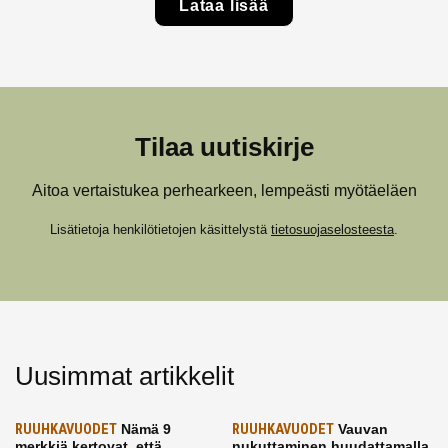
Lataa lisää
Tilaa uutiskirje
Aitoa vertaistukea perhearkeen, lempeästi myötäeläen
Lisätietoja henkilötietojen käsittelystä
tietosuojaselosteesta
.
Uusimmat artikkelit
RUUHKAVUODET
Nämä 9
RUUHKAVUODET
Vauvan
merkkiä kertovat, että
nukuttaminen huudattamalla