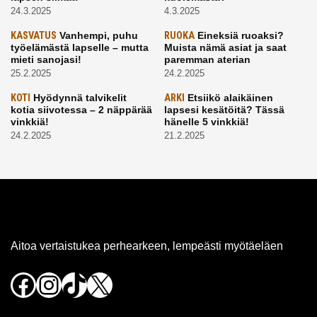
24.3.2025
4.3.2025
KASVATUS
Vanhempi, puhu
RUOKA
Eineksiä ruoaksi?
työelämästä lapselle – mutta
Muista nämä asiat ja saat
mieti sanojasi!
paremman aterian
25.2.2025
24.2.2025
KOTI
Hyödynnä talvikelit
ARKI
Etsiikö alaikäinen
kotia siivotessa – 2 näppärää
lapsesi kesätöitä? Tässä
vinkkiä!
hänelle 5 vinkkiä!
24.2.2025
21.2.2025
Aitoa vertaistukea perhearkeen, lempeästi myötäeläen
Facebook
Instagram
TikTok
X