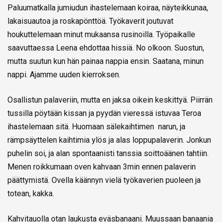
Paluumatkalla jumiudun ihastelemaan koiraa, näyteikkunaa,
lakaisuautoa ja roskapönttöä. Työkaverit joutuvat
houkuttelemaan minut mukaansa rusinoilla. Työpaikalle
saavuttaessa Leena ehdottaa hissiä. No olkoon. Suostun,
mutta suutun kun hän painaa nappia ensin. Saatana, minun
nappi. Ajamme uuden kierroksen.
Osallistun palaveriin, mutta en jaksa oikein keskittyä. Piirrän
tussilla pöytään kissan ja pyydän vieressä istuvaa Teroa
ihastelemaan sitä. Huomaan sälekaihtimen narun, ja
rämpsäyttelen kaihtimia ylös ja alas loppupalaverin. Jonkun
puhelin soi, ja alan spontaanisti tanssia soittoäänen tahtiin.
Menen roikkumaan oven kahvaan 3min ennen palaverin
päättymistä. Ovella käännyn vielä työkaverien puoleen ja
totean, kakka.
Kahvitauolla otan laukusta eväsbanaani. Muussaan banaania