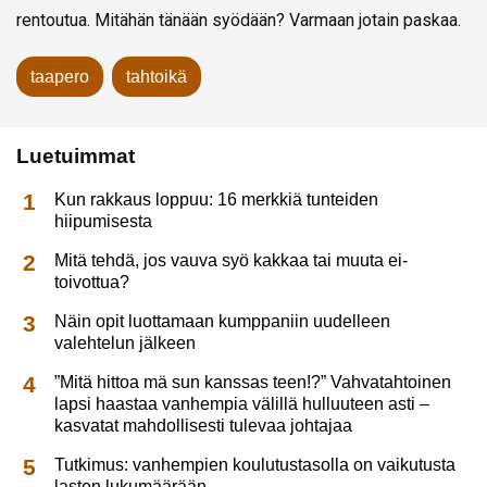
rentoutua. Mitähän tänään syödään? Varmaan jotain paskaa.
taapero
tahtoikä
Luetuimmat
Kun rakkaus loppuu: 16 merkkiä tunteiden
hiipumisesta
Mitä tehdä, jos vauva syö kakkaa tai muuta ei-
toivottua?
Näin opit luottamaan kumppaniin uudelleen
valehtelun jälkeen
”Mitä hittoa mä sun kanssas teen!?” Vahvatahtoinen
lapsi haastaa vanhempia välillä hulluuteen asti –
kasvatat mahdollisesti tulevaa johtajaa
Tutkimus: vanhempien koulutustasolla on vaikutusta
lasten lukumäärään