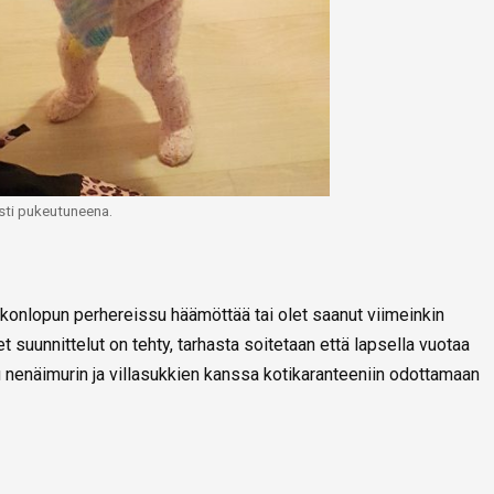
sti pukeutuneena.
iikonlopun perhereissu häämöttää tai olet saanut viimeinkin
 suunnittelut on tehty, tarhasta soitetaan että lapsella vuotaa
u nenäimurin ja villasukkien kanssa kotikaranteeniin odottamaan