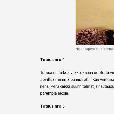
Neiti taapero omatoimise
Totuus nro 4
Töissä on tärkeä viikko, kauan odotettu v
sovittua mammalounastreffit. Kun viimeiset
nenä. Peru kaikki suunnitelmat ja hautaud
parempia aikoja.
Totuus nro 5