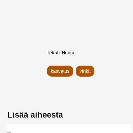
Teksti:
Noora
kasvatus
vinkit
Lisää aiheesta