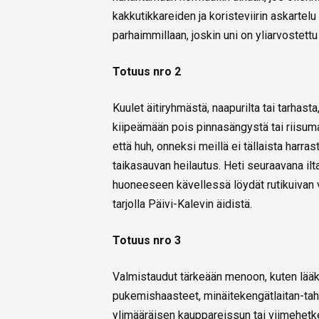
kakkutikkareiden ja koristeviirin askartelu
parhaimmillaan, joskin uni on yliarvostettu
Totuus nro 2
Kuulet äitiryhmästä, naapurilta tai tarhas
kiipeämään pois pinnasängystä tai riisuma
että huh, onneksi meillä ei tällaista harra
taikasauvan heilautus. Heti seuraavana il
huoneeseen kävellessä löydät rutikuivan 
tarjolla Päivi-Kalevin äidistä.
Totuus nro 3
Valmistaudut tärkeään menoon, kuten lääkä
pukemishaasteet, minäitekengätlaitan-taht
ylimääräisen kauppareissun tai viimehetke