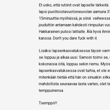
Et usko, että rutiinit ovat lapselle tärkei
lapsi puolitoistavuotisneuvolan aamuna 3
15minuuttia myöhässä, ja siinä vaiheessa it
jouduttiin antamaan kahdesti rimpuilun vuok
Hakkarainen putosi lattialle. Älä hyvä ihm
kanssa. Don’t you dare fuck with it.
Lisäksi lapsenkasvatuksessa täysin varmaa 
se loppuu ja alkaa uusi. Samoin toimii se, e
kokonaisia öitä, loppuu sekin riemu. Myös
lapsenkasvatuksessa ovat turhia, et ole en
mitenkään tietää että hän on sinuakin sitk
mahdollista seuraavaa lasta varten, olet 
temppuinensa.
Tsemppii!!