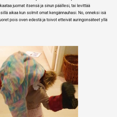
kaataa juomat itsensä ja sinun päällesi, tai levittää
 sillä aikaa kun solmit omat kengännauhasi. No, onneksi isä
uoret pois oven edestä ja toivot etteivät auringonsäteet yllä