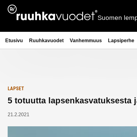
Siirry
Etusivulle
sisältöön
Suomen lemp
Ruuhkavuodet.fi
Etusivu
Ruuhkavuodet
Vanhemmuus
Lapsiperhe
LAPSET
5 totuutta lapsenkasvatuksesta 
21.2.2021