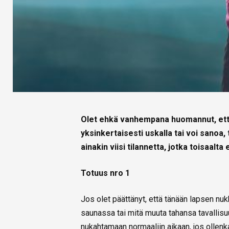
Olet ehkä vanhempana huomannut, että 
yksinkertaisesti uskalla tai voi sano
ainakin viisi tilannetta, jotka toisaalta 
Totuus nro 1
Jos olet päättänyt, että tänään lapsen nu
saunassa tai mitä muuta tahansa tavallisu
nukahtamaan normaaliin aikaan, jos ollenka