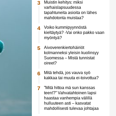
Muistin kehitys: miksi
varhaislapsuudessa
tapahtuneita asioita on lähes
mahdotonta muistaa?
Voiko kummipyynnöstä
kieltäytyä? -Vai onko pakko vaan
myöntyä?
Aivoverenkiertohäiriöt
kolmanneksi yleisin kuolinsyy
Suomessa – Mistä tunnistat
oireet?
Mitä tehdä, jos vauva syö
kakkaa tai muuta ei-toivottua?
”Mitä hittoa mä sun kanssas
teen!?” Vahvatahtoinen lapsi
haastaa vanhempia välillä
hulluuteen asti – kasvatat
mahdollisesti tulevaa johtajaa