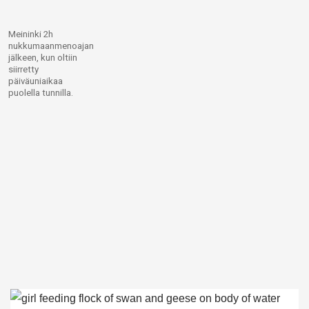
Meininki 2h
nukkumaanmenoajan
jälkeen, kun oltiin
siirretty
päiväuniaikaa
puolella tunnilla.