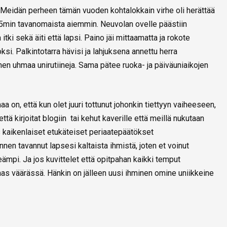
tä. Meidän perheen tämän vuoden kohtalokkain virhe oli herättää
5min tavanomaista aiemmin. Neuvolan ovelle päästiin
ki sekä äiti että lapsi. Paino jäi mittaamatta ja rokote
si. Palkintotarra hävisi ja lahjuksena annettu herra
inen uhmaa unirutiineja. Sama pätee ruoka- ja päiväuniaikojen
on, että kun olet juuri tottunut johonkin tiettyyn vaiheeseen,
ttä kirjoitat blogiin tai kehut kaverille että meillä nukutaan
 kaikenlaiset etukäteiset periaatepäätökset
nen tavannut lapsesi kaltaista ihmistä, joten et voinut
eämpi. Ja jos kuvittelet että opitpahan kaikki temput
taas väärässä. Hänkin on jälleen uusi ihminen omine uniikkeine