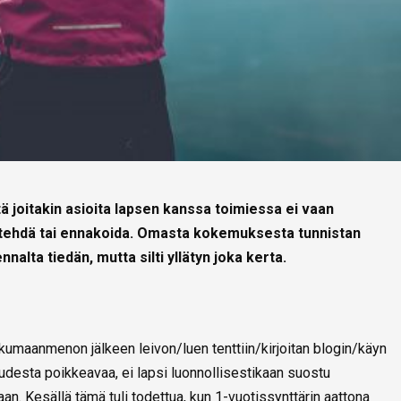
joitakin asioita lapsen kanssa toimiessa ei vaan
a, tehdä tai ennakoida. Omasta kokemuksesta tunnistan
ennalta tiedän, mutta silti yllätyn joka kerta.
kkumaanmenon jälkeen leivon/luen tenttiin/kirjoitan blogin/käyn
udesta poikkeavaa, ei lapsi luonnollisestikaan suostu
an. Kesällä tämä tuli todettua, kun 1-vuotissynttärin aattona