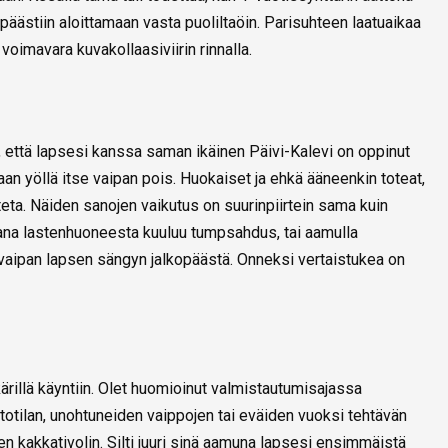
 päästiin aloittamaan vasta puoliltaöin. Parisuhteen laatuaikaa
 voimavara kuvakollaasiviirin rinnalla.
ta, että lapsesi kanssa saman ikäinen Päivi-Kalevi on oppinut
an yöllä itse vaipan pois. Huokaiset ja ehkä ääneenkin toteat,
steta. Näiden sanojen vaikutus on suurinpiirtein sama kuin
tana lastenhuoneesta kuuluu tumpsahdus, tai aamulla
vaipan lapsen sängyn jalkopäästä. Onneksi vertaistukea on
rillä käyntiin. Olet huomioinut valmistautumisajassa
otilan, unohtuneiden vaippojen tai eväiden vuoksi tehtävän
n kakkativolin. Silti juuri sinä aamuna lapsesi ensimmäistä