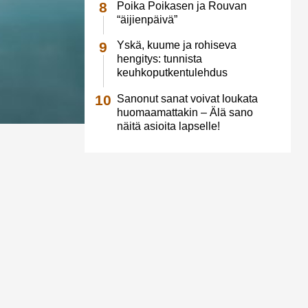
Poika Poikasen ja Rouvan
“äijienpäivä”
Yskä, kuume ja rohiseva
hengitys: tunnista
keuhkoputkentulehdus
Sanonut sanat voivat loukata
huomaamattakin – Älä sano
näitä asioita lapselle!