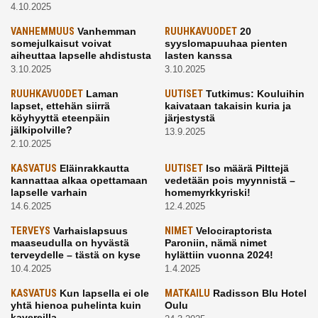
4.10.2025
VANHEMMUUS
Vanhemman
RUUHKAVUODET
20
somejulkaisut voivat
syyslomapuuhaa pienten
aiheuttaa lapselle ahdistusta
lasten kanssa
3.10.2025
3.10.2025
RUUHKAVUODET
Laman
UUTISET
Tutkimus: Kouluihin
lapset, ettehän siirrä
kaivataan takaisin kuria ja
köyhyyttä eteenpäin
järjestystä
jälkipolville?
13.9.2025
2.10.2025
KASVATUS
Eläinrakkautta
UUTISET
Iso määrä Pilttejä
kannattaa alkaa opettamaan
vedetään pois myynnistä –
lapselle varhain
homemyrkkyriski!
14.6.2025
12.4.2025
TERVEYS
Varhaislapsuus
NIMET
Velociraptorista
maaseudulla on hyvästä
Paroniin, nämä nimet
terveydelle – tästä on kyse
hylättiin vuonna 2024!
10.4.2025
1.4.2025
KASVATUS
Kun lapsella ei ole
MATKAILU
Radisson Blu Hotel
yhtä hienoa puhelinta kuin
Oulu
kavereilla