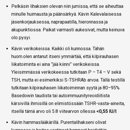
Pelkäsin lihaksien olevan niin jumissa, että se aiheuttaa
minulle huimausta ja päänsärkyä. Kävin Kalevalaisessa
jäsenkorjauksessa, naprapaatilla, hieronnassa ja
akupunktiossa. Paikat varmasti aukesivat, mutta keinuva
olo pysyi.
Kävin verikokeissa. Kaikki oli kunnossa. Tähän
huom.olen antanut itseni ymmärtää, että kilpirauhasen
liikatoiminta ei aina ”jää kiinni” verikokeissa.
Yleisimmässä verikokeessa tutkitaan P – T4 – V sekä
TSH, mutta ei esimerkiksi S-TSHRAb arvoa. Tällä testillä
tutkitaan kilpirauhasen liikatoiminnan syytä ja 80–95%
Basedowin taudista tai autoimmuunityreoidiitista
kärsivillä ihmisillä on elimistössään TSHR-vasta-aineita,
itsellä tämä arvo oli 5.8 viitearvon ollessa
<0,55 IU/l
.
Kävin hammaslääkärillä. Purentalihakseni olivat