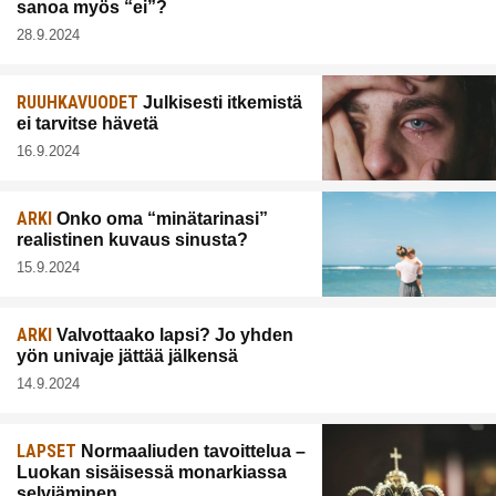
sanoa myös “ei”?
28.9.2024
RUUHKAVUODET
Julkisesti itkemistä
ei tarvitse hävetä
16.9.2024
ARKI
Onko oma “minätarinasi”
realistinen kuvaus sinusta?
15.9.2024
ARKI
Valvottaako lapsi? Jo yhden
yön univaje jättää jälkensä
14.9.2024
LAPSET
Normaaliuden tavoittelua –
Luokan sisäisessä monarkiassa
selviäminen