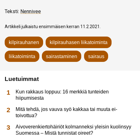
Teksti:
Nennivee
Artikkeli julkaistu ensimmäisen kerran 11.2.2021.
kilpirauhanen
kilpirauhasen liikatoiminta
liikatoiminta
sairastaminen
sairaus
Luetuimmat
Kun rakkaus loppuu: 16 merkkiä tunteiden
hiipumisesta
Mitä tehdä, jos vauva syö kakkaa tai muuta ei-
toivottua?
Aivoverenkiertohäiriöt kolmanneksi yleisin kuolinsyy
Suomessa – Mistä tunnistat oireet?