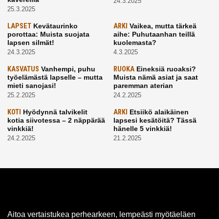
24.3.2025
25.3.2025
LAPSET
Kevätaurinko
ARKI
Vaikea, mutta tärkeä
porottaa: Muista suojata
aihe: Puhutaanhan teillä
lapsen silmät!
kuolemasta?
24.3.2025
4.3.2025
KASVATUS
Vanhempi, puhu
RUOKA
Eineksiä ruoaksi?
työelämästä lapselle – mutta
Muista nämä asiat ja saat
mieti sanojasi!
paremman aterian
25.2.2025
24.2.2025
KOTI
Hyödynnä talvikelit
ARKI
Etsiikö alaikäinen
kotia siivotessa – 2 näppärää
lapsesi kesätöitä? Tässä
vinkkiä!
hänelle 5 vinkkiä!
24.2.2025
21.2.2025
Aitoa vertaistukea perhearkeen, lempeästi myötäeläen