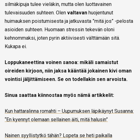
silmäkipuja tulee vieläkin, mutta olen luottavainen
tulevaisuuden suhteen. Olen
valtavan
huojentunut
huimauksen poistumisesta ja jatkuvasta ”mitä jos” -pelosta
asioiden suhteen. Huomaan stressin tekevän oloni
kehnommaksi, joten pyrin aktiivisesti välttämään sitä.
Kukapa ei.
Loppukaneettina voinen sanoa: mikäli samaistut
oireiden kirjoon, niin jaksa kääntää jokainen kivi oman
vointisi jäljittämiseen. Se on todellakin sen arvoista.
Sinua saattaa kiinnostaa myös nämä artikkelit:
Kun hattaralinna romahti – Uupumuksen läpikäynyt Susanna:
“En kyennyt olemaan sellainen äiti, mitä halusin”
Nainen syyllistytkö tähän? Lopeta se heti paikalla