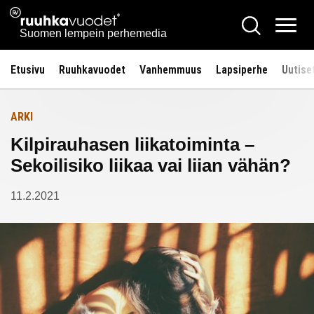
Siirry
Ruuhkavuodet.fi
Hae
Etusivulle
sisältöön
Vali
Suomen lempein perhemedia
Etusivu
Ruuhkavuodet
Vanhemmuus
Lapsiperhe
Uutise
ARKI
Kilpirauhasen liikatoiminta –
Sekoilisiko liikaa vai liian vähän?
11.2.2021