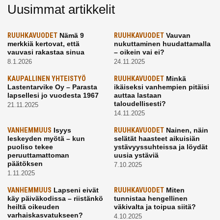
Uusimmat artikkelit
RUUHKAVUODET
Nämä 9
RUUHKAVUODET
Vauvan
merkkiä kertovat, että
nukuttaminen huudattamalla
vauvasi rakastaa sinua
– oikein vai ei?
8.1.2026
24.11.2025
KAUPALLINEN YHTEISTYÖ
RUUHKAVUODET
Minkä
Lastentarvike Oy – Parasta
ikäiseksi vanhempien pitäisi
lapsellesi jo vuodesta 1967
auttaa lastaan
taloudellisesti?
21.11.2025
14.11.2025
VANHEMMUUS
Isyys
RUUHKAVUODET
Nainen, näin
leskeyden myötä – kun
selätät haasteet aikuisiän
puoliso tekee
ystävyyssuhteissa ja löydät
peruuttamattoman
uusia ystäviä
päätöksen
7.10.2025
1.11.2025
VANHEMMUUS
Lapseni eivät
RUUHKAVUODET
Miten
käy päiväkodissa – riistänkö
tunnistaa hengellinen
heiltä oikeuden
väkivalta ja toipua siitä?
varhaiskasvatukseen?
4.10.2025