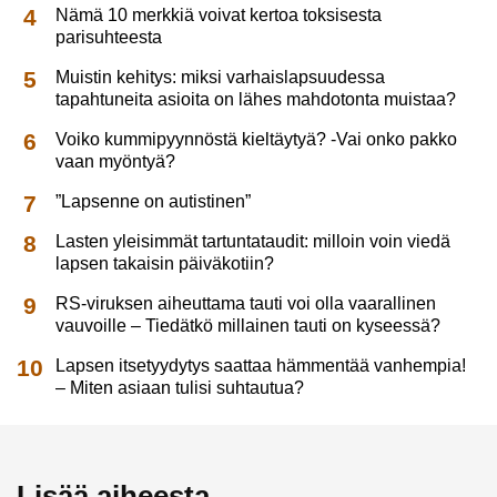
Nämä 10 merkkiä voivat kertoa toksisesta
parisuhteesta
Muistin kehitys: miksi varhaislapsuudessa
tapahtuneita asioita on lähes mahdotonta muistaa?
Voiko kummipyynnöstä kieltäytyä? -Vai onko pakko
vaan myöntyä?
”Lapsenne on autistinen”
Lasten yleisimmät tartuntataudit: milloin voin viedä
lapsen takaisin päiväkotiin?
RS-viruksen aiheuttama tauti voi olla vaarallinen
vauvoille – Tiedätkö millainen tauti on kyseessä?
Lapsen itsetyydytys saattaa hämmentää vanhempia!
– Miten asiaan tulisi suhtautua?
Lisää aiheesta