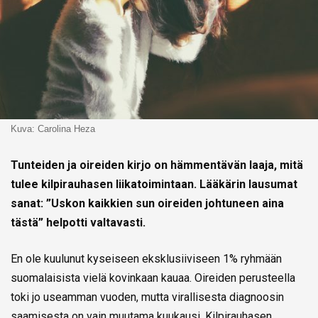
Kuva: Carolina Heza
Tunteiden ja oireiden kirjo on hämmentävän laaja, mitä
tulee kilpirauhasen liikatoimintaan. Lääkärin lausumat
sanat: ”Uskon kaikkien sun oireiden johtuneen aina
tästä” helpotti valtavasti.
En ole kuulunut kyseiseen eksklusiiviseen 1% ryhmään
suomalaisista vielä kovinkaan kauaa. Oireiden perusteella
toki jo useamman vuoden, mutta virallisesta diagnoosin
saamisesta on vain muutama kuukausi. Kilpirauhasen