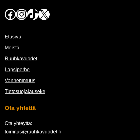
Facebook
Instagram
TikTok
X
Etusivu
Meistä
Ruuhkavuodet
Lapsiperhe
Vanhemmuus
Tietosuojalauseke
Ota yhtettä
Ota yhteyttä:
toimitus@ruuhkavuodet.fi