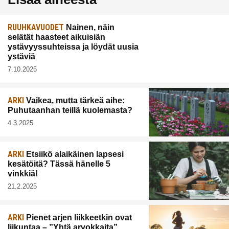
RUUHKAVUODET
Nainen, näin
selätät haasteet aikuisiän
ystävyyssuhteissa ja löydät uusia
ystäviä
7.10.2025
ARKI
Vaikea, mutta tärkeä aihe:
Puhutaanhan teillä kuolemasta?
4.3.2025
ARKI
Etsiikö alaikäinen lapsesi
kesätöitä? Tässä hänelle 5
vinkkiä!
21.2.2025
ARKI
Pienet arjen liikkeetkin ovat
liikuntaa – ”Yhtä arvokkaita”