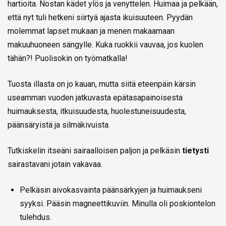
hartioita. Nostan kädet ylös ja venyttelen. Huimaa ja pelkään,
että nyt tuli hetkeni siirtyä ajasta ikuisuuteen. Pyydän
molemmat lapset mukaan ja menen makaamaan
makuuhuoneen sängylle. Kuka ruokkii vauvaa, jos kuolen
tähän?! Puolisokin on työmatkalla!
Tuosta illasta on jo kauan, mutta siitä eteenpäin kärsin
useamman vuoden jatkuvasta epätasapainoisesta
huimauksesta, itkuisuudesta, huolestuneisuudesta,
päänsäryistä ja silmäkivuista.
Tutkiskelin itseäni sairaalloisen paljon ja pelkäsin
tietysti
sairastavani jotain vakavaa.
Pelkäsin aivokasvainta päänsärkyjen ja huimaukseni
syyksi. Pääsin magneettikuviin. Minulla oli poskiontelon
tulehdus.