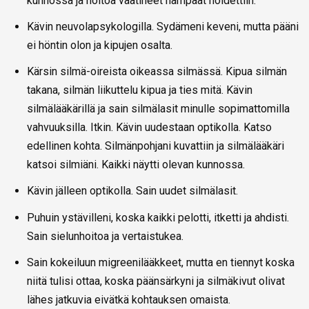
kunnossa ja hoitoa vaatineet hampaat hoidettiin.
Kävin neuvolapsykologilla. Sydämeni keveni, mutta pääni
ei höntin olon ja kipujen osalta.
Kärsin silmä-oireista oikeassa silmässä. Kipua silmän
takana, silmän liikuttelu kipua ja ties mitä. Kävin
silmälääkärillä ja sain silmälasit minulle sopimattomilla
vahvuuksilla. Itkin. Kävin uudestaan optikolla. Katso
edellinen kohta. Silmänpohjani kuvattiin ja silmälääkäri
katsoi silmiäni. Kaikki näytti olevan kunnossa.
Kävin jälleen optikolla. Sain uudet silmälasit.
Puhuin ystävilleni, koska kaikki pelotti, itketti ja ahdisti.
Sain sielunhoitoa ja vertaistukea.
Sain kokeiluun migreenilääkkeet, mutta en tiennyt koska
niitä tulisi ottaa, koska päänsärkyni ja silmäkivut olivat
lähes jatkuvia eivätkä kohtauksen omaista.