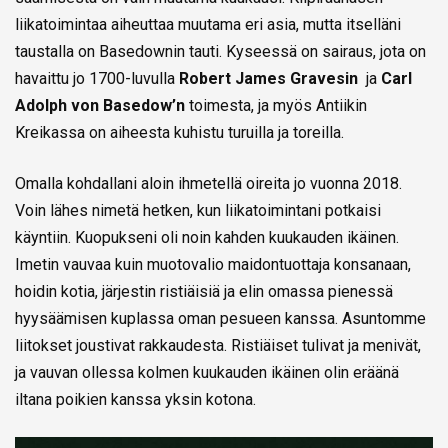
liikatoimintaa aiheuttaa muutama eri asia, mutta itselläni
taustalla on Basedownin tauti. Kyseessä on sairaus, jota on
havaittu jo 1700-luvulla
Robert James Gravesin
ja
Carl
Adolph von Basedow’n
toimesta, ja myös Antiikin
Kreikassa on aiheesta kuhistu turuilla ja toreilla.
Omalla kohdallani aloin ihmetellä oireita jo vuonna 2018.
Voin lähes nimetä hetken, kun liikatoimintani potkaisi
käyntiin. Kuopukseni oli noin kahden kuukauden ikäinen.
Imetin vauvaa kuin muotovalio maidontuottaja konsanaan,
hoidin kotia, järjestin ristiäisiä ja elin omassa pienessä
hyysäämisen kuplassa oman pesueen kanssa. Asuntomme
liitokset joustivat rakkaudesta. Ristiäiset tulivat ja menivät,
ja vauvan ollessa kolmen kuukauden ikäinen olin eräänä
iltana poikien kanssa yksin kotona.