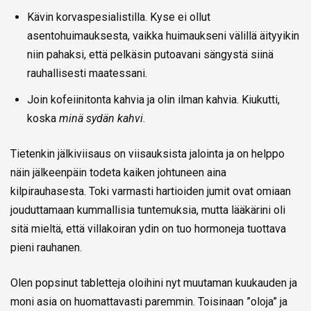
Kävin korvaspesialistilla. Kyse ei ollut
asentohuimauksesta, vaikka huimaukseni välillä äityyikin
niin pahaksi, että pelkäsin putoavani sängystä siinä
rauhallisesti maatessani.
Join kofeiinitonta kahvia ja olin ilman kahvia. Kiukutti,
koska
minä sydän kahvi
.
Tietenkin jälkiviisaus on viisauksista jalointa ja on helppo
näin jälkeenpäin todeta kaiken johtuneen aina
kilpirauhasesta. Toki varmasti hartioiden jumit ovat omiaan
jouduttamaan kummallisia tuntemuksia, mutta lääkärini oli
sitä mieltä, että villakoiran ydin on tuo hormoneja tuottava
pieni rauhanen.
Olen popsinut tabletteja oloihini nyt muutaman kuukauden ja
moni asia on huomattavasti paremmin. Toisinaan ”oloja” ja