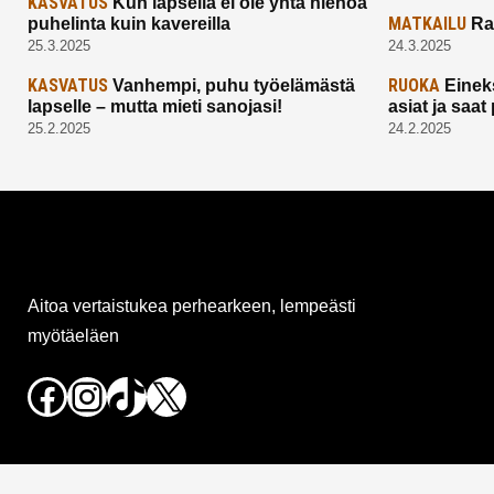
KASVATUS
Kun lapsella ei ole yhtä hienoa
MATKAILU
puhelinta kuin kavereilla
Ra
25.3.2025
24.3.2025
KASVATUS
RUOKA
Vanhempi, puhu työelämästä
Einek
lapselle – mutta mieti sanojasi!
asiat ja saa
25.2.2025
24.2.2025
Aitoa vertaistukea perhearkeen, lempeästi
myötäeläen
Facebook
Instagram
TikTok
X