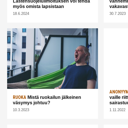
Lastensuojeluilmoituksen voi tehdä
vanhemm
myös omista lapsistaan
vakavas
18.6.2024
30.7.2023
ANONYYM
RUOKA
Mistä ruokailun jälkeinen
vaille r
väsymys johtuu?
sairastu
10.3.2023
1.11.2022