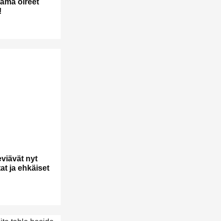
nämä oireet
!
viävät nyt
at ja ehkäiset