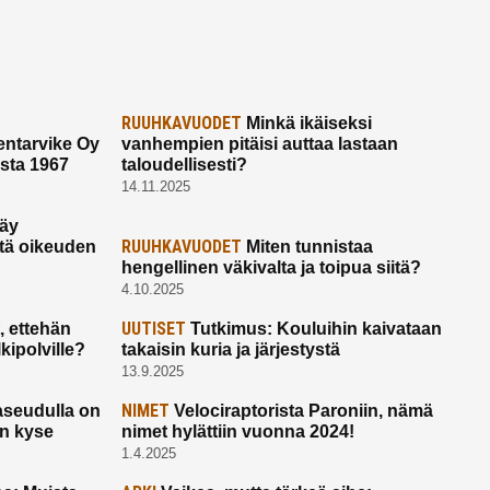
RUUHKAVUODET
Minkä ikäiseksi
ntarvike Oy
vanhempien pitäisi auttaa lastaan
esta 1967
taloudellisesti?
14.11.2025
käy
RUUHKAVUODET
ltä oikeuden
Miten tunnistaa
hengellinen väkivalta ja toipua siitä?
4.10.2025
UUTISET
 ettehän
Tutkimus: Kouluihin kaivataan
kipolville?
takaisin kuria ja järjestystä
13.9.2025
NIMET
seudulla on
Velociraptorista Paroniin, nämä
on kyse
nimet hylättiin vuonna 2024!
1.4.2025