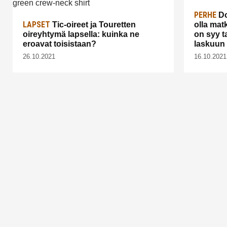
PERHE
Do
LAPSET
Tic-oireet ja Touretten
olla mat
oireyhtymä lapsella: kuinka ne
on syy 
eroavat toisistaan?
laskuun
26.10.2021
16.10.2021
Artikkelien
sivutus