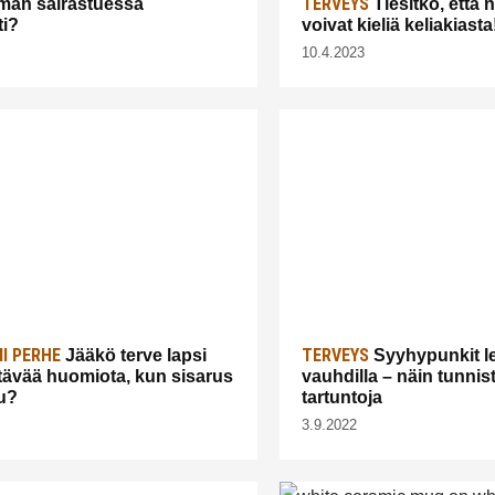
TERVEYS
an sairastuessa
Tiesitkö, että 
ti?
voivat kieliä keliakiasta
10.4.2023
I PERHE
TERVEYS
Jääkö terve lapsi
Syyhypunkit le
iittävää huomiota, kun sisarus
vauhdilla – näin tunnist
u?
tartuntoja
3.9.2022