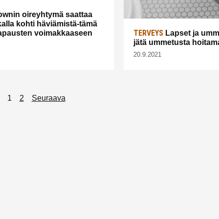
wnin oireyhtymä saattaa
kalla kohti häviämistä-tämä
TERVEYS
tapausten voimakkaaseen
Lapset ja umm
jätä ummetusta hoitam
20.9.2021
1
2
Seuraava