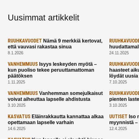
Uusimmat artikkelit
RUUHKAVUODET
RUUHKAVUOD
Nämä 9 merkkiä kertovat,
että vauvasi rakastaa sinua
huudattamall
8.1.2026
24.11.2025
VANHEMMUUS
RUUHKAVUOD
Isyys leskeyden myötä –
kun puoliso tekee peruuttamattoman
haasteet aik
päätöksen
löydät uusia
1.11.2025
7.10.2025
VANHEMMUUS
RUUHKAVUOD
Vanhemman somejulkaisut
voivat aiheuttaa lapselle ahdistusta
pienten last
3.10.2025
3.10.2025
KASVATUS
UUTISET
Eläinrakkautta kannattaa alkaa
Iso 
opettamaan lapselle varhain
myynnistä –
14.6.2025
12.4.2025