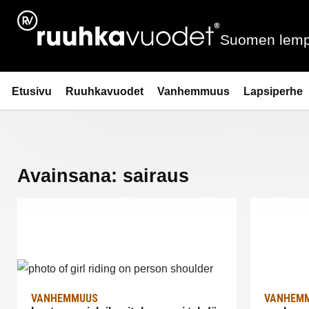
Siirry
sisältöön
Suomen lemp
Ruuhkavuodet.fi
Etusivu
Ruuhkavuodet
Vanhemmuus
Lapsiperhe
Avainsana:
sairaus
VANHEMMUUS
VANHEM