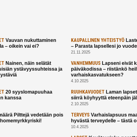
ET
KAUPALLINEN YHTEISTYÖ
Vauvan nukuttaminen
Laste
a – oikein vai ei?
– Parasta lapsellesi jo vuod
21.11.2025
ET
VANHEMMUUS
Nainen, näin selätät
Lapseni eivät 
uisiän ystävyyssuhteissa ja
päiväkodissa – riistänkö hei
 ystäviä
varhaiskasvatukseen?
4.10.2025
ET
RUUHKAVUODET
20 syyslomapuuhaa
Laman lapset,
en kanssa
siirrä köyhyyttä eteenpäin jäl
2.10.2025
TERVEYS
määrä Pilttejä vedetään pois
Varhaislapsuus maa
 homemyrkkyriski!
hyvästä terveydelle – tästä 
10.4.2025