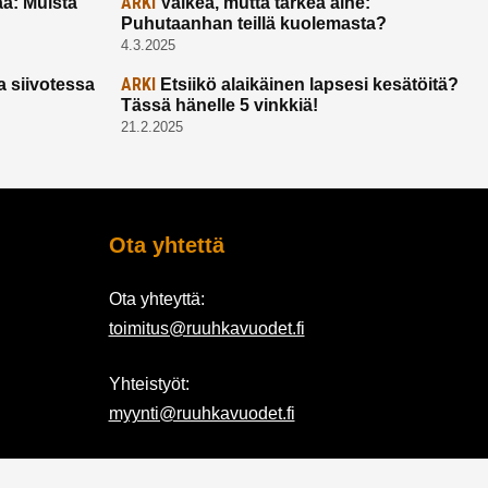
ARKI
a: Muista
Vaikea, mutta tärkeä aihe:
Puhutaanhan teillä kuolemasta?
4.3.2025
ARKI
a siivotessa
Etsiikö alaikäinen lapsesi kesätöitä?
Tässä hänelle 5 vinkkiä!
21.2.2025
Ota yhtettä
Ota yhteyttä:
toimitus@ruuhkavuodet.fi
Yhteistyöt:
myynti@ruuhkavuodet.fi