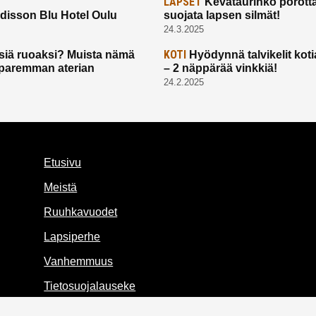
LAPSET
Kevätaurinko porotta
disson Blu Hotel Oulu
suojata lapsen silmät!
24.3.2025
KOTI
siä ruoaksi? Muista nämä
Hyödynnä talvikelit koti
t paremman aterian
– 2 näppärää vinkkiä!
24.2.2025
Etusivu
Meistä
Ruuhkavuodet
Lapsiperhe
Vanhemmuus
Tietosuojalauseke