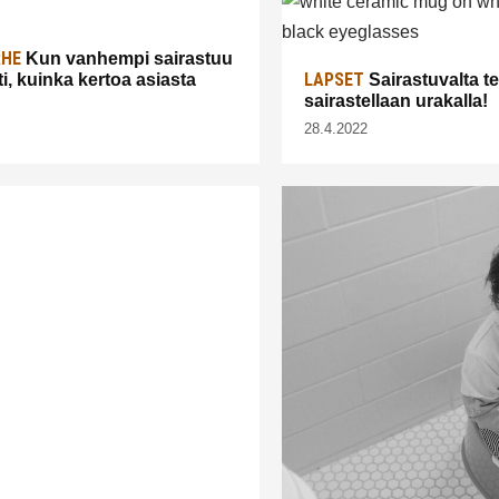
RHE
Kun vanhempi sairastuu
LAPSET
i, kuinka kertoa asiasta
Sairastuvalta te
sairastellaan urakalla!
28.4.2022