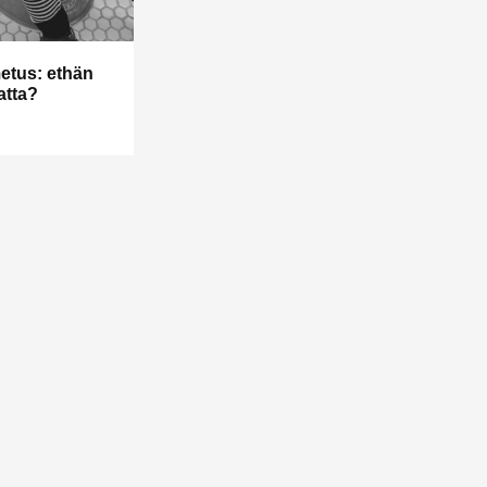
etus: ethän
atta?