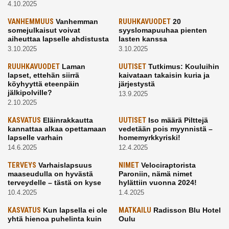
4.10.2025
VANHEMMUUS
Vanhemman
RUUHKAVUODET
20
somejulkaisut voivat
syyslomapuuhaa pienten
aiheuttaa lapselle ahdistusta
lasten kanssa
3.10.2025
3.10.2025
RUUHKAVUODET
Laman
UUTISET
Tutkimus: Kouluihin
lapset, ettehän siirrä
kaivataan takaisin kuria ja
köyhyyttä eteenpäin
järjestystä
jälkipolville?
13.9.2025
2.10.2025
KASVATUS
Eläinrakkautta
UUTISET
Iso määrä Pilttejä
kannattaa alkaa opettamaan
vedetään pois myynnistä –
lapselle varhain
homemyrkkyriski!
14.6.2025
12.4.2025
TERVEYS
Varhaislapsuus
NIMET
Velociraptorista
maaseudulla on hyvästä
Paroniin, nämä nimet
terveydelle – tästä on kyse
hylättiin vuonna 2024!
10.4.2025
1.4.2025
KASVATUS
Kun lapsella ei ole
MATKAILU
Radisson Blu Hotel
yhtä hienoa puhelinta kuin
Oulu
kavereilla
24.3.2025