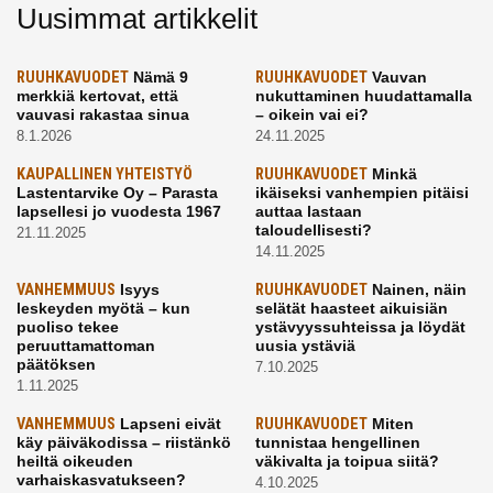
Uusimmat artikkelit
RUUHKAVUODET
Nämä 9
RUUHKAVUODET
Vauvan
merkkiä kertovat, että
nukuttaminen huudattamalla
vauvasi rakastaa sinua
– oikein vai ei?
8.1.2026
24.11.2025
KAUPALLINEN YHTEISTYÖ
RUUHKAVUODET
Minkä
Lastentarvike Oy – Parasta
ikäiseksi vanhempien pitäisi
lapsellesi jo vuodesta 1967
auttaa lastaan
taloudellisesti?
21.11.2025
14.11.2025
VANHEMMUUS
Isyys
RUUHKAVUODET
Nainen, näin
leskeyden myötä – kun
selätät haasteet aikuisiän
puoliso tekee
ystävyyssuhteissa ja löydät
peruuttamattoman
uusia ystäviä
päätöksen
7.10.2025
1.11.2025
VANHEMMUUS
Lapseni eivät
RUUHKAVUODET
Miten
käy päiväkodissa – riistänkö
tunnistaa hengellinen
heiltä oikeuden
väkivalta ja toipua siitä?
varhaiskasvatukseen?
4.10.2025