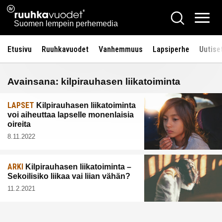
Siirry
Ruuhkavuodet.fi
Hae
sisältöön
Vali
Suomen lempein perhemedia
Etusivu
Ruuhkavuodet
Vanhemmuus
Lapsiperhe
Uutise
Avainsana:
kilpirauhasen liikatoiminta
LAPSET
Kilpirauhasen liikatoiminta
voi aiheuttaa lapselle monenlaisia
oireita
8.11.2022
ARKI
Kilpirauhasen liikatoiminta –
Sekoilisiko liikaa vai liian vähän?
11.2.2021