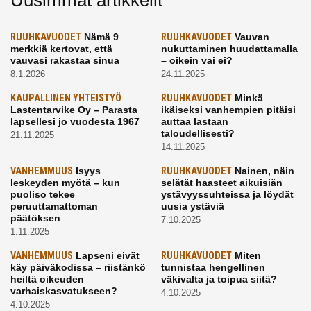
Uusimmat artikkelit
RUUHKAVUODET
Nämä 9
RUUHKAVUODET
Vauvan
merkkiä kertovat, että
nukuttaminen huudattamalla
vauvasi rakastaa sinua
– oikein vai ei?
8.1.2026
24.11.2025
KAUPALLINEN YHTEISTYÖ
RUUHKAVUODET
Minkä
Lastentarvike Oy – Parasta
ikäiseksi vanhempien pitäisi
lapsellesi jo vuodesta 1967
auttaa lastaan
taloudellisesti?
21.11.2025
14.11.2025
VANHEMMUUS
Isyys
RUUHKAVUODET
Nainen, näin
leskeyden myötä – kun
selätät haasteet aikuisiän
puoliso tekee
ystävyyssuhteissa ja löydät
peruuttamattoman
uusia ystäviä
päätöksen
7.10.2025
1.11.2025
VANHEMMUUS
Lapseni eivät
RUUHKAVUODET
Miten
käy päiväkodissa – riistänkö
tunnistaa hengellinen
heiltä oikeuden
väkivalta ja toipua siitä?
varhaiskasvatukseen?
4.10.2025
4.10.2025