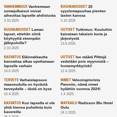
VANHEMMUUS
Vanhemman
RUUHKAVUODET
20
somejulkaisut voivat
syyslomapuuhaa pienten
aiheuttaa lapselle ahdistusta
lasten kanssa
3.10.2025
3.10.2025
RUUHKAVUODET
Laman
UUTISET
Tutkimus: Kouluihin
lapset, ettehän siirrä
kaivataan takaisin kuria ja
köyhyyttä eteenpäin
järjestystä
jälkipolville?
13.9.2025
2.10.2025
KASVATUS
Eläinrakkautta
UUTISET
Iso määrä Pilttejä
kannattaa alkaa opettamaan
vedetään pois myynnistä –
lapselle varhain
homemyrkkyriski!
14.6.2025
12.4.2025
TERVEYS
Varhaislapsuus
NIMET
Velociraptorista
maaseudulla on hyvästä
Paroniin, nämä nimet
terveydelle – tästä on kyse
hylättiin vuonna 2024!
10.4.2025
1.4.2025
KASVATUS
Kun lapsella ei ole
MATKAILU
Radisson Blu Hotel
yhtä hienoa puhelinta kuin
Oulu
kavereilla
24.3.2025
25.3.2025