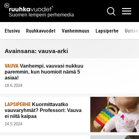
Siirry
Ruuhkavuodet.fi
Hae
sisältöön
Vali
Suomen lempein perhemedia
Etusivu
Ruuhkavuodet
Vanhemmuus
Lapsiperhe
Uutise
Avainsana:
vauva-arki
VAUVA
Vanhempi, vauvasi nukkuu
paremmin, kun huomioit nämä 5
asiaa!
18.6.2024
LAPSIPERHE
Kuormittavatko
vauvaryhmät? Professori: Vauva
ei niitä kaipaa
24.5.2024