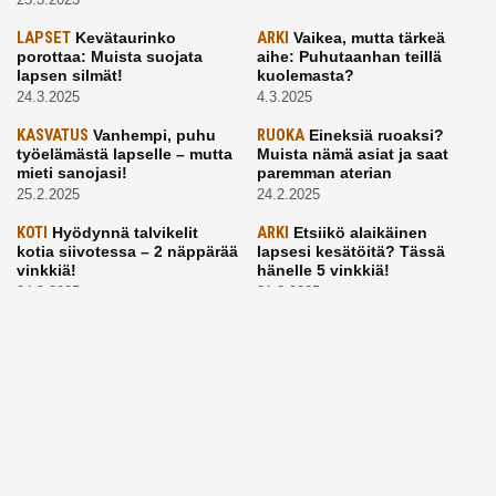
LAPSET
Kevätaurinko
ARKI
Vaikea, mutta tärkeä
porottaa: Muista suojata
aihe: Puhutaanhan teillä
lapsen silmät!
kuolemasta?
24.3.2025
4.3.2025
KASVATUS
Vanhempi, puhu
RUOKA
Eineksiä ruoaksi?
työelämästä lapselle – mutta
Muista nämä asiat ja saat
mieti sanojasi!
paremman aterian
25.2.2025
24.2.2025
KOTI
Hyödynnä talvikelit
ARKI
Etsiikö alaikäinen
kotia siivotessa – 2 näppärää
lapsesi kesätöitä? Tässä
vinkkiä!
hänelle 5 vinkkiä!
24.2.2025
21.2.2025
Aitoa vertaistukea perhearkeen, lempeästi myötäeläen