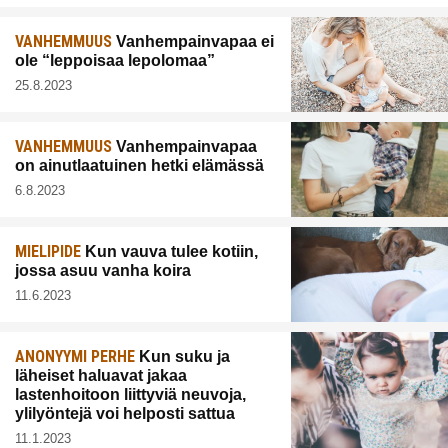
VANHEMMUUS
Vanhempainvapaa ei
ole “leppoisaa lepolomaa”
25.8.2023
VANHEMMUUS
Vanhempainvapaa
on ainutlaatuinen hetki elämässä
6.8.2023
MIELIPIDE
Kun vauva tulee kotiin,
jossa asuu vanha koira
11.6.2023
ANONYYMI PERHE
Kun suku ja
läheiset haluavat jakaa
lastenhoitoon liittyviä neuvoja,
ylilyöntejä voi helposti sattua
11.1.2023