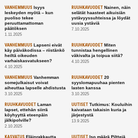
VANHEMMUUS
Isyys
RUUHKAVUODET
Nainen, näin
leskeyden myötä – kun
selätät haasteet aikuisiän
puoliso tekee
ystävyyssuhteissa ja löydät
peruuttamattoman
uusia ystäviä
päätöksen
7.10.2025
1.11.2025
VANHEMMUUS
Lapseni eivät
RUUHKAVUODET
Miten
käy päiväkodissa – riistänkö
tunnistaa hengellinen
heiltä oikeuden
väkivalta ja toipua siitä?
varhaiskasvatukseen?
4.10.2025
4.10.2025
VANHEMMUUS
Vanhemman
RUUHKAVUODET
20
somejulkaisut voivat
syyslomapuuhaa pienten
aiheuttaa lapselle ahdistusta
lasten kanssa
3.10.2025
3.10.2025
RUUHKAVUODET
Laman
UUTISET
Tutkimus: Kouluihin
lapset, ettehän siirrä
kaivataan takaisin kuria ja
köyhyyttä eteenpäin
järjestystä
jälkipolville?
13.9.2025
2.10.2025
KASVATUS
Eläinrakkautta
UUTISET
Iso määrä Pilttejä