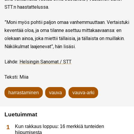
STT:n haastattelussa.
”Moni myös pohtii paljon omaa vanhemmuuttaan. Vertaistuki
keventää oloa, ja oma tilanne asettuu mittakaavaansa: en
olekaan ainoa, joka miettii tällaisia, ja tällaista on muillakin.
Näkökulmat laajenevat”, hän lisäsi.
Lähde:
Helsingin Sanomat / STT
Teksti: Miia
harrastaminen
vauva
vauva-arki
Luetuimmat
Kun rakkaus loppuu: 16 merkkiä tunteiden
hiipumisesta