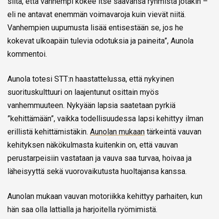
siitä, että vanhempi kokee itse saavansa ryhmistä jotakin –
eli ne antavat enemmän voimavaroja kuin vievät niitä.
Vanhempien uupumusta lisää entisestään se, jos he
kokevat ulkoapäin tulevia odotuksia ja paineita”, Aunola
kommentoi.
Aunola totesi STT:n haastattelussa, että nykyinen
suorituskulttuuri on laajentunut osittain myös
vanhemmuuteen. Nykyään lapsia saatetaan pyrkiä
”kehittämään”, vaikka todellisuudessa lapsi kehittyy ilman
erillistä kehittämistäkin.
Aunolan mukaan
tärkeintä vauvan
kehityksen näkökulmasta kuitenkin on, että vauvan
perustarpeisiin vastataan ja vauva saa turvaa, hoivaa ja
läheisyyttä sekä vuorovaikutusta huoltajansa kanssa.
Aunolan mukaan vauvan motoriikka kehittyy parhaiten, kun
hän saa olla lattialla ja harjoitella ryömimistä.