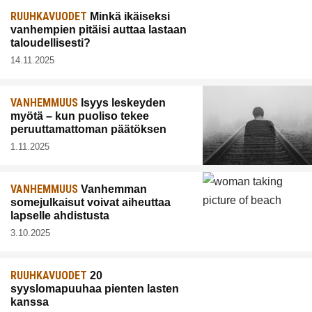
RUUHKAVUODET
Minkä ikäiseksi
vanhempien pitäisi auttaa lastaan
taloudellisesti?
14.11.2025
VANHEMMUUS
Isyys leskeyden
myötä – kun puoliso tekee
peruuttamattoman päätöksen
1.11.2025
VANHEMMUUS
Vanhemman
somejulkaisut voivat aiheuttaa
lapselle ahdistusta
3.10.2025
RUUHKAVUODET
20
syyslomapuuhaa pienten lasten
kanssa