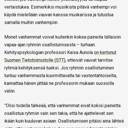
vertaistukea. Esimerkiksi musiikista pitävä vanhempi voi
käydä mielellään vauvan kanssa muskarissa ja tutustua
samalla muihin vanhempiin.
Monet vanhemmat voivat kuitenkin kokea paineita tällaisiin
vapaa-ajan ryhmiin osallistumisesta – turhaan.
Kehityspsykologian professori Kaisa Aunola
on kertonut
Suomen Tietotoimistolle (STT)
, etteivät vauvat tarvitse
ryhmiä kehityksensä tueksi. Jos ryhmiin osallistuminen
tuntuu vanhemmasta kuormittavalta tai vastentahtoiselta,
kannattaa hänen jättää ne professorin mukaan suosiolla
väliin.
”Olisi todella tärkeää, että vanhemmat eivät kokisi painetta
osallistua ryhmiin vain sen takia, että he ajattelevat sen
ikään kuin kuuluvan asiaan. Osallistumisen pitäisi aina lähteä