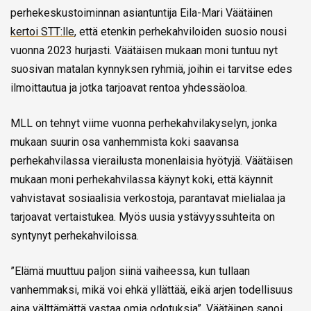
perhekeskustoiminnan asiantuntija Eila-Mari Väätäinen
kertoi STT:lle
, että etenkin perhekahviloiden suosio nousi
vuonna 2023 hurjasti. Väätäisen mukaan moni tuntuu nyt
suosivan matalan kynnyksen ryhmiä, joihin ei tarvitse edes
ilmoittautua ja jotka tarjoavat rentoa yhdessäoloa.
MLL on tehnyt viime vuonna perhekahvilakyselyn, jonka
mukaan suurin osa vanhemmista koki saavansa
perhekahvilassa vierailusta monenlaisia hyötyjä. Väätäisen
mukaan moni perhekahvilassa käynyt koki, että käynnit
vahvistavat sosiaalisia verkostoja, parantavat mielialaa ja
tarjoavat vertaistukea. Myös uusia ystävyyssuhteita on
syntynyt perhekahviloissa.
”Elämä muuttuu paljon siinä vaiheessa, kun tullaan
vanhemmaksi, mikä voi ehkä yllättää, eikä arjen todellisuus
aina välttämättä vastaa omia odotuksia”, Väätäinen sanoi