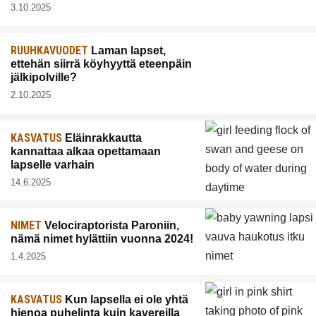
3.10.2025
RUUHKAVUODET
Laman lapset,
ettehän siirrä köyhyyttä eteenpäin
jälkipolville?
2.10.2025
KASVATUS
Eläinrakkautta
kannattaa alkaa opettamaan
lapselle varhain
14.6.2025
NIMET
Velociraptorista Paroniin,
nämä nimet hylättiin vuonna 2024!
1.4.2025
KASVATUS
Kun lapsella ei ole yhtä
hienoa puhelinta kuin kavereilla