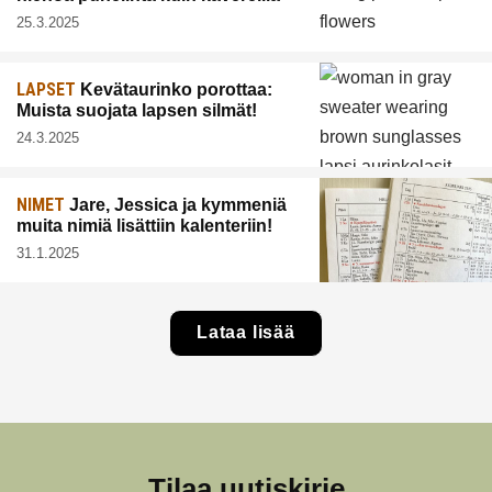
25.3.2025
LAPSET
Kevätaurinko porottaa:
Muista suojata lapsen silmät!
24.3.2025
NIMET
Jare, Jessica ja kymmeniä
muita nimiä lisättiin kalenteriin!
31.1.2025
Lataa lisää
Tilaa uutiskirje