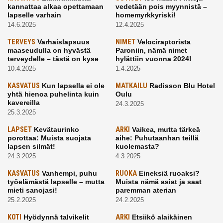
kannattaa alkaa opettamaan
vedetään pois myynnistä –
lapselle varhain
homemyrkkyriski!
14.6.2025
12.4.2025
TERVEYS
Varhaislapsuus
NIMET
Velociraptorista
maaseudulla on hyvästä
Paroniin, nämä nimet
terveydelle – tästä on kyse
hylättiin vuonna 2024!
10.4.2025
1.4.2025
KASVATUS
Kun lapsella ei ole
MATKAILU
Radisson Blu Hotel
yhtä hienoa puhelinta kuin
Oulu
kavereilla
24.3.2025
25.3.2025
LAPSET
Kevätaurinko
ARKI
Vaikea, mutta tärkeä
porottaa: Muista suojata
aihe: Puhutaanhan teillä
lapsen silmät!
kuolemasta?
24.3.2025
4.3.2025
KASVATUS
Vanhempi, puhu
RUOKA
Eineksiä ruoaksi?
työelämästä lapselle – mutta
Muista nämä asiat ja saat
mieti sanojasi!
paremman aterian
25.2.2025
24.2.2025
KOTI
Hyödynnä talvikelit
ARKI
Etsiikö alaikäinen