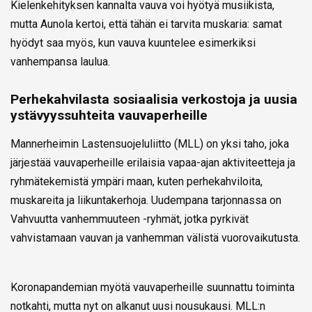
Kielenkehityksen kannalta vauva voi hyötyä musiikista,
mutta Aunola kertoi, että tähän ei tarvita muskaria: samat
hyödyt saa myös, kun vauva kuuntelee esimerkiksi
vanhempansa laulua.
Perhekahvilasta sosiaalisia verkostoja ja uusia
ystävyyssuhteita vauvaperheille
Mannerheimin Lastensuojeluliitto (MLL) on yksi taho, joka
järjestää vauvaperheille erilaisia vapaa-ajan aktiviteetteja ja
ryhmätekemistä ympäri maan, kuten perhekahviloita,
muskareita ja liikuntakerhoja. Uudempana tarjonnassa on
Vahvuutta vanhemmuuteen -ryhmät, jotka pyrkivät
vahvistamaan vauvan ja vanhemman välistä vuorovaikutusta.
Koronapandemian myötä vauvaperheille suunnattu toiminta
notkahti, mutta nyt on alkanut uusi nousukausi. MLL:n