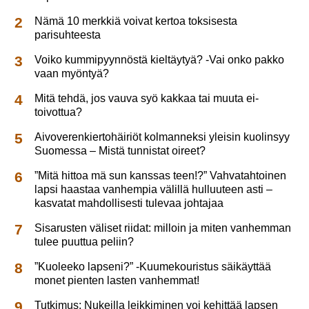
Nämä 10 merkkiä voivat kertoa toksisesta
parisuhteesta
Voiko kummipyynnöstä kieltäytyä? -Vai onko pakko
vaan myöntyä?
Mitä tehdä, jos vauva syö kakkaa tai muuta ei-
toivottua?
Aivoverenkiertohäiriöt kolmanneksi yleisin kuolinsyy
Suomessa – Mistä tunnistat oireet?
”Mitä hittoa mä sun kanssas teen!?” Vahvatahtoinen
lapsi haastaa vanhempia välillä hulluuteen asti –
kasvatat mahdollisesti tulevaa johtajaa
Sisarusten väliset riidat: milloin ja miten vanhemman
tulee puuttua peliin?
”Kuoleeko lapseni?” -Kuumekouristus säikäyttää
monet pienten lasten vanhemmat!
Tutkimus: Nukeilla leikkiminen voi kehittää lapsen