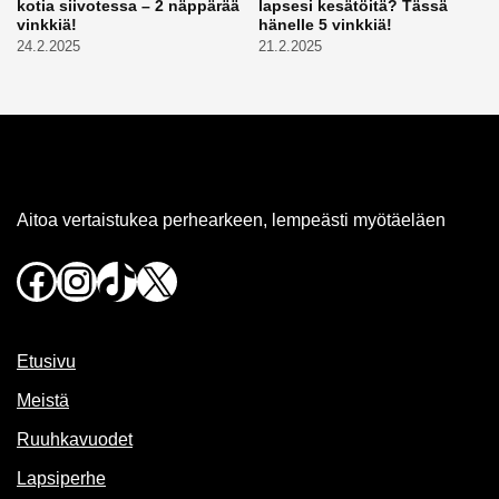
kotia siivotessa – 2 näppärää
lapsesi kesätöitä? Tässä
vinkkiä!
hänelle 5 vinkkiä!
24.2.2025
21.2.2025
Aitoa vertaistukea perhearkeen, lempeästi myötäeläen
Facebook
Instagram
TikTok
X
Etusivu
Meistä
Ruuhkavuodet
Lapsiperhe