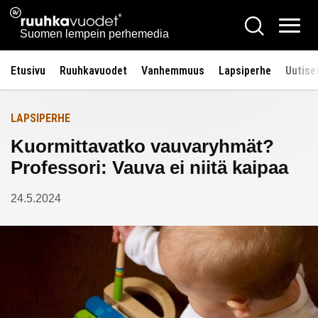
Siirry
Ruuhkavuodet.fi
Hae
Etusivulle
sisältöön
Vali
Suomen lempein perhemedia
Etusivu
Ruuhkavuodet
Vanhemmuus
Lapsiperhe
Uutise
LAPSIPERHE
Kuormittavatko vauvaryhmät?
Professori: Vauva ei niitä kaipaa
24.5.2024