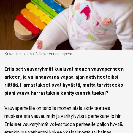
Kuva: Unsplash / Jelleke Vanooteghem
Erilaiset vauvaryhmät kuuluvat monen vauvaperheen
arkeen, ja valinnanvaraa vapaa-ajan aktiviteeteiksi
riittää. Harrastukset ovat hyvästä, mutta tarvitseeko
pieni vauva harrastuksia kehityksensä tueksi?
Vauvaperheille on tarjolla monenlaisia aktiviteetteja
muskareista
vauvauintiin
ja
värikylvyistä
perhekahviloihin.
Erilaiset vauvaryhmät voivat tuoda perheelle paljon hyvää,
etenkin jos vanhempi kokee yksinäisyyttä tai kaipaa