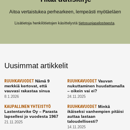
Aitoa vertaistukea perhearkeen, lempeästi myötäeläen
Lisätietoja henkilötietojen käsittelystä
tietosuojaselosteesta
.
Uusimmat artikkelit
RUUHKAVUODET
Nämä 9
RUUHKAVUODET
Vauvan
merkkiä kertovat, että
nukuttaminen huudattamalla
vauvasi rakastaa sinua
– oikein vai ei?
8.1.2026
24.11.2025
KAUPALLINEN YHTEISTYÖ
RUUHKAVUODET
Minkä
Lastentarvike Oy – Parasta
ikäiseksi vanhempien pitäisi
lapsellesi jo vuodesta 1967
auttaa lastaan
taloudellisesti?
21.11.2025
14.11.2025