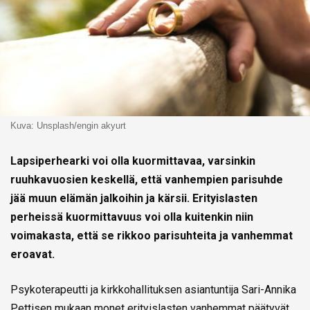
Kuva: Unsplash/engin akyurt
Lapsiperhearki voi olla kuormittavaa, varsinkin
ruuhkavuosien keskellä, että vanhempien parisuhde
jää muun elämän jalkoihin ja kärsii. Erityislasten
perheissä kuormittavuus voi olla kuitenkin niin
voimakasta, että se rikkoo parisuhteita ja vanhemmat
eroavat.
Psykoterapeutti ja kirkkohallituksen asiantuntija Sari-Annika
Pettisen mukaan monet erityislasten vanhemmat päätyvät