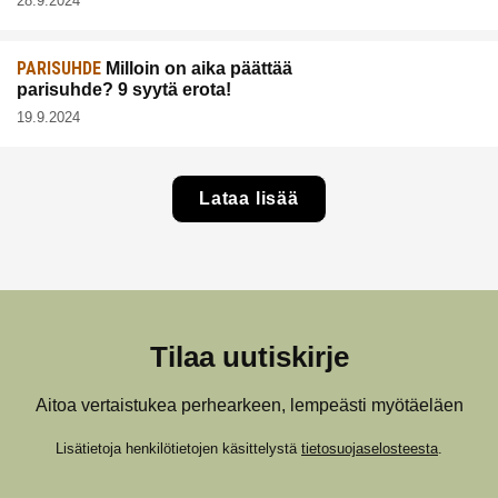
28.9.2024
PARISUHDE
Milloin on aika päättää
parisuhde? 9 syytä erota!
19.9.2024
Lataa lisää
Tilaa uutiskirje
Aitoa vertaistukea perhearkeen, lempeästi myötäeläen
Lisätietoja henkilötietojen käsittelystä
tietosuojaselosteesta
.