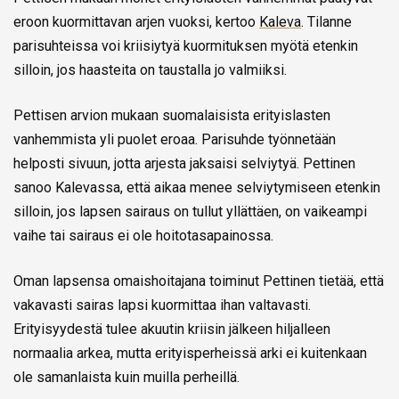
eroon kuormittavan arjen vuoksi, kertoo
Kaleva
. Tilanne
parisuhteissa voi kriisiytyä kuormituksen myötä etenkin
silloin, jos haasteita on taustalla jo valmiiksi.
Pettisen arvion mukaan suomalaisista erityislasten
vanhemmista yli puolet eroaa. Parisuhde työnnetään
helposti sivuun, jotta arjesta jaksaisi selviytyä. Pettinen
sanoo Kalevassa, että aikaa menee selviytymiseen etenkin
silloin, jos lapsen sairaus on tullut yllättäen, on vaikeampi
vaihe tai sairaus ei ole hoitotasapainossa.
Oman lapsensa omaishoitajana toiminut Pettinen tietää, että
vakavasti sairas lapsi kuormittaa ihan valtavasti.
Erityisyydestä tulee akuutin kriisin jälkeen hiljalleen
normaalia arkea, mutta erityisperheissä arki ei kuitenkaan
ole samanlaista kuin muilla perheillä.