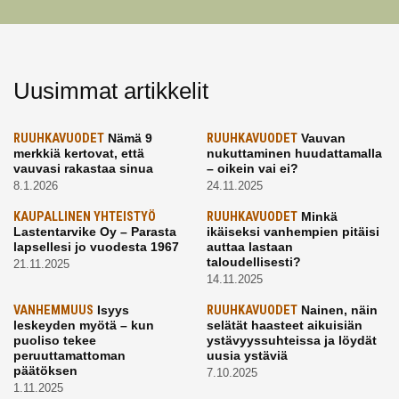
Uusimmat artikkelit
RUUHKAVUODET
Nämä 9
RUUHKAVUODET
Vauvan
merkkiä kertovat, että
nukuttaminen huudattamalla
vauvasi rakastaa sinua
– oikein vai ei?
8.1.2026
24.11.2025
KAUPALLINEN YHTEISTYÖ
RUUHKAVUODET
Minkä
Lastentarvike Oy – Parasta
ikäiseksi vanhempien pitäisi
lapsellesi jo vuodesta 1967
auttaa lastaan
taloudellisesti?
21.11.2025
14.11.2025
VANHEMMUUS
Isyys
RUUHKAVUODET
Nainen, näin
leskeyden myötä – kun
selätät haasteet aikuisiän
puoliso tekee
ystävyyssuhteissa ja löydät
peruuttamattoman
uusia ystäviä
päätöksen
7.10.2025
1.11.2025