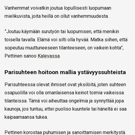
Vanhemmat voivatkin joutua lopullisesti luopumaan
mielikuvista, joita heillä on ollut vanhemmuudesta.
”Joutuu käymään surutyön tai luopumisen, että menikin
toisella tavalla. Elämä voi silti olla hyvää. Matka siihen, että
sopeutuu muuttuneeseen tilanteeseen, on vaikein kohta”,
Pettinen sanoo
Kalevassa
.
Parisuhteen hoitoon mallia ystävyyssuhteista
Parisuhteessa olevat ihmiset ovat yksilöitä, joten suhteen
osapuolilla voi olla omanlaisensa keinot toimia vaikeissa
tilanteissa. Tämä voi aiheuttaa ongelmia ja synnyttää jopa
kaunoja, jos tuntuu, ettei puoliso kuuntele tai häneltä ei saa
kaipaamaansa tukea.
Pettinen korostaa puhumisen ja sanoittamisen merkitystä.