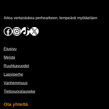
Aitoa vertaistukea perhearkeen, lempeästi myötäeläen
Facebook
Instagram
TikTok
X
Etusivu
Meistä
Ruuhkavuodet
Lapsiperhe
Vanhemmuus
Tietosuojalauseke
Ota yhtettä