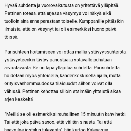
Hyvää suhdetta ja vuorovaikutusta on yritettävä ylläpitää.
Pettinen toteaa, että arjessa väsymys voi näkyä eikä
tuolloin aina anna parastaan toiselle. Kumppanille pitäisikin
ilmaista, että on väsynyt tai oli esimerkiksi huono päivä
töissä.
Parisuhteen hoitamiseen voi ottaa mallia ystävyyssuhteista:
ystävyyteenkin täytyy panostaa ja ystävälle puhutaan
arvostavasta. Se on tapa ylläpitää suhdetta. Parisuhdetta
hoidetaan myös yhteisellä, kahdenkeskisellä ajalla, mutta
erityisvanhemmuudessa tilaisuudet siihen voivat olla
vähissä. Pettinen kehottaa silloin etsimään yhteistä aikaa
arjen keskeltä.
”Meillä se oli esimerkiksi rauhallinen 15 minuutin kahvihetki.
Tai että joka päivä sanoo, että välitän sinusta. Tai että
haaveilee jostakin tulevasta”, hän kertoo
Kalevassa
.