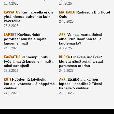
10.4.2025
1.4.2025
KASVATUS
Kun lapsella ei ole
MATKAILU
Radisson Blu Hotel
yhtä hienoa puhelinta kuin
Oulu
kavereilla
24.3.2025
25.3.2025
LAPSET
Kevätaurinko
ARKI
Vaikea, mutta tärkeä
porottaa: Muista suojata
aihe: Puhutaanhan teillä
lapsen silmät!
kuolemasta?
24.3.2025
4.3.2025
KASVATUS
Vanhempi, puhu
RUOKA
Eineksiä ruoaksi?
työelämästä lapselle – mutta
Muista nämä asiat ja saat
mieti sanojasi!
paremman aterian
25.2.2025
24.2.2025
KOTI
Hyödynnä talvikelit
ARKI
Etsiikö alaikäinen
kotia siivotessa – 2 näppärää
lapsesi kesätöitä? Tässä
vinkkiä!
hänelle 5 vinkkiä!
24.2.2025
21.2.2025