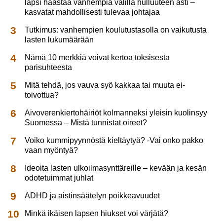
lapsi haastaa vanhempia välillä hulluuteen asti –
kasvatat mahdollisesti tulevaa johtajaa
Tutkimus: vanhempien koulutustasolla on vaikutusta
lasten lukumäärään
Nämä 10 merkkiä voivat kertoa toksisesta
parisuhteesta
Mitä tehdä, jos vauva syö kakkaa tai muuta ei-
toivottua?
Aivoverenkiertohäiriöt kolmanneksi yleisin kuolinsyy
Suomessa – Mistä tunnistat oireet?
Voiko kummipyynnöstä kieltäytyä? -Vai onko pakko
vaan myöntyä?
Ideoita lasten ulkoilmasynttäreille – kevään ja kesän
odotetuimmat juhlat
ADHD ja aistinsäätelyn poikkeavuudet
Minkä ikäisen lapsen hiukset voi värjätä?