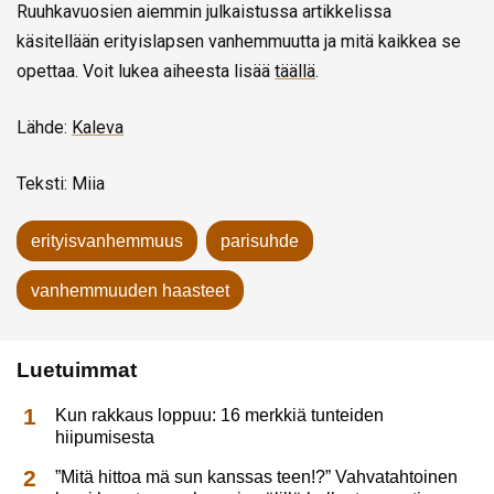
Ruuhkavuosien aiemmin julkaistussa artikkelissa
käsitellään erityislapsen vanhemmuutta ja mitä kaikkea se
opettaa. Voit lukea aiheesta lisää
täällä
.
Lähde:
Kaleva
Teksti: Miia
erityisvanhemmuus
parisuhde
vanhemmuuden haasteet
Luetuimmat
Kun rakkaus loppuu: 16 merkkiä tunteiden
hiipumisesta
”Mitä hittoa mä sun kanssas teen!?” Vahvatahtoinen