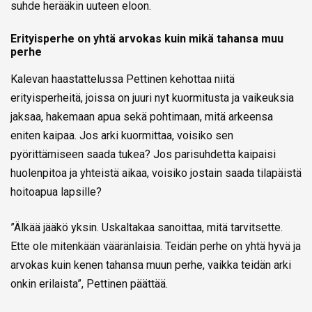
suhde herääkin uuteen eloon.
Erityisperhe on yhtä arvokas kuin mikä tahansa muu
perhe
Kalevan haastattelussa Pettinen kehottaa niitä
erityisperheitä, joissa on juuri nyt kuormitusta ja vaikeuksia
jaksaa, hakemaan apua sekä pohtimaan, mitä arkeensa
eniten kaipaa. Jos arki kuormittaa, voisiko sen
pyörittämiseen saada tukea? Jos parisuhdetta kaipaisi
huolenpitoa ja yhteistä aikaa, voisiko jostain saada tilapäistä
hoitoapua lapsille?
”Älkää jääkö yksin. Uskaltakaa sanoittaa, mitä tarvitsette.
Ette ole mitenkään vääränlaisia. Teidän perhe on yhtä hyvä ja
arvokas kuin kenen tahansa muun perhe, vaikka teidän arki
onkin erilaista”, Pettinen päättää.