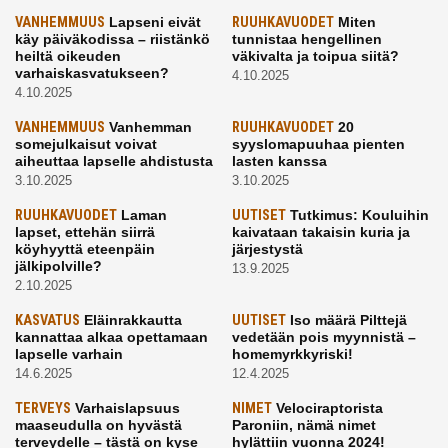
VANHEMMUUS
Lapseni eivät
RUUHKAVUODET
Miten
käy päiväkodissa – riistänkö
tunnistaa hengellinen
heiltä oikeuden
väkivalta ja toipua siitä?
varhaiskasvatukseen?
4.10.2025
4.10.2025
VANHEMMUUS
Vanhemman
RUUHKAVUODET
20
somejulkaisut voivat
syyslomapuuhaa pienten
aiheuttaa lapselle ahdistusta
lasten kanssa
3.10.2025
3.10.2025
RUUHKAVUODET
Laman
UUTISET
Tutkimus: Kouluihin
lapset, ettehän siirrä
kaivataan takaisin kuria ja
köyhyyttä eteenpäin
järjestystä
jälkipolville?
13.9.2025
2.10.2025
KASVATUS
Eläinrakkautta
UUTISET
Iso määrä Pilttejä
kannattaa alkaa opettamaan
vedetään pois myynnistä –
lapselle varhain
homemyrkkyriski!
14.6.2025
12.4.2025
TERVEYS
Varhaislapsuus
NIMET
Velociraptorista
maaseudulla on hyvästä
Paroniin, nämä nimet
terveydelle – tästä on kyse
hylättiin vuonna 2024!