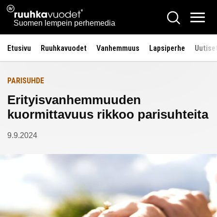
Siirry
Ruuhkavuodet.fi
Hae
Etusivulle
sisältöön
Vali
Suomen lempein perhemedia
Etusivu
Ruuhkavuodet
Vanhemmuus
Lapsiperhe
Uutise
PARISUHDE
Erityisvanhemmuuden
kuormittavuus rikkoo parisuhteita
9.9.2024