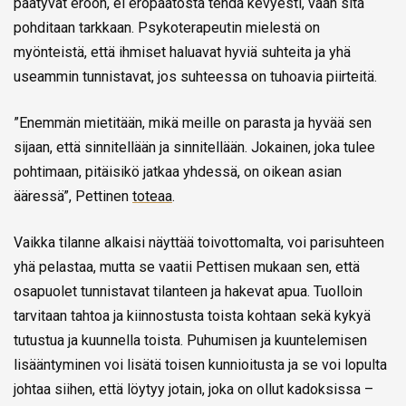
päätyvät eroon, ei eropäätöstä tehdä kevyesti, vaan sitä
pohditaan tarkkaan. Psykoterapeutin mielestä on
myönteistä, että ihmiset haluavat hyviä suhteita ja yhä
useammin tunnistavat, jos suhteessa on tuhoavia piirteitä.
”Enemmän mietitään, mikä meille on parasta ja hyvää sen
sijaan, että sinnitellään ja sinnitellään. Jokainen, joka tulee
pohtimaan, pitäisikö jatkaa yhdessä, on oikean asian
ääressä”, Pettinen
toteaa
.
Vaikka tilanne alkaisi näyttää toivottomalta, voi parisuhteen
yhä pelastaa, mutta se vaatii Pettisen mukaan sen, että
osapuolet tunnistavat tilanteen ja hakevat apua. Tuolloin
tarvitaan tahtoa ja kiinnostusta toista kohtaan sekä kykyä
tutustua ja kuunnella toista. Puhumisen ja kuuntelemisen
lisääntyminen voi lisätä toisen kunnioitusta ja se voi lopulta
johtaa siihen, että löytyy jotain, joka on ollut kadoksissa –