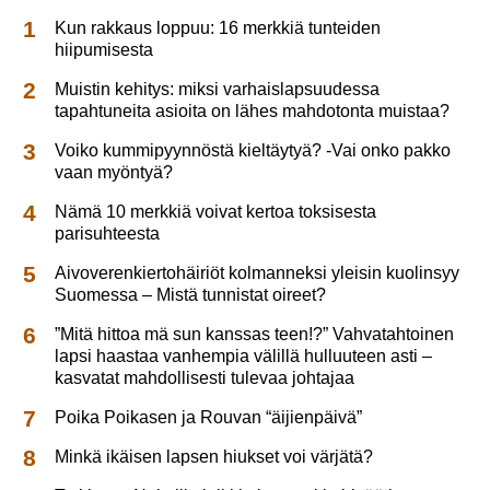
Kun rakkaus loppuu: 16 merkkiä tunteiden
hiipumisesta
Muistin kehitys: miksi varhaislapsuudessa
tapahtuneita asioita on lähes mahdotonta muistaa?
Voiko kummipyynnöstä kieltäytyä? -Vai onko pakko
vaan myöntyä?
Nämä 10 merkkiä voivat kertoa toksisesta
parisuhteesta
Aivoverenkiertohäiriöt kolmanneksi yleisin kuolinsyy
Suomessa – Mistä tunnistat oireet?
”Mitä hittoa mä sun kanssas teen!?” Vahvatahtoinen
lapsi haastaa vanhempia välillä hulluuteen asti –
kasvatat mahdollisesti tulevaa johtajaa
Poika Poikasen ja Rouvan “äijienpäivä”
Minkä ikäisen lapsen hiukset voi värjätä?