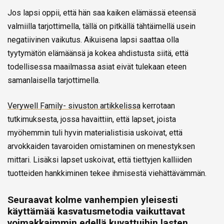
Jos lapsi oppii, että hän saa kaiken elämässä eteensä
valmiilla tarjottimella, tällä on pitkällä tähtäimellä usein
negatiivinen vaikutus. Aikuisena lapsi saattaa olla
tyytymätön elämäänsä ja kokea ahdistusta siitä, että
todellisessa maailmassa asiat eivät tulekaan eteen
samanlaisella tarjottimella.
Verywell Family- sivuston artikkelissa
kerrotaan
tutkimuksesta, jossa havaittiin, että lapset, joista
myöhemmin tuli hyvin materialistisia uskoivat, että
arvokkaiden tavaroiden omistaminen on menestyksen
mittari. Lisäksi lapset uskoivat, että tiettyjen kalliiden
tuotteiden hankkiminen tekee ihmisestä viehättävämmän.
Seuraavat kolme vanhempien yleisesti
käyttämää kasvatusmetodia vaikuttavat
voimakkaimmin edellä kuvattuihin lasten