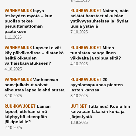
14.11.2025
VANHEMMUUS
Isyys
RUUHKAVUODET
Nainen, näin
leskeyden myötä – kun
selätät haasteet aikuisiän
puoliso tekee
ystävyyssuhteissa ja löydät
peruuttamattoman
uusia ystäviä
päätöksen
7.10.2025
1.11.2025
VANHEMMUUS
Lapseni eivät
RUUHKAVUODET
Miten
käy päiväkodissa – riistänkö
tunnistaa hengellinen
heiltä oikeuden
väkivalta ja toipua siitä?
varhaiskasvatukseen?
4.10.2025
4.10.2025
VANHEMMUUS
Vanhemman
RUUHKAVUODET
20
somejulkaisut voivat
syyslomapuuhaa pienten
aiheuttaa lapselle ahdistusta
lasten kanssa
3.10.2025
3.10.2025
RUUHKAVUODET
Laman
UUTISET
Tutkimus: Kouluihin
lapset, ettehän siirrä
kaivataan takaisin kuria ja
köyhyyttä eteenpäin
järjestystä
jälkipolville?
13.9.2025
2.10.2025