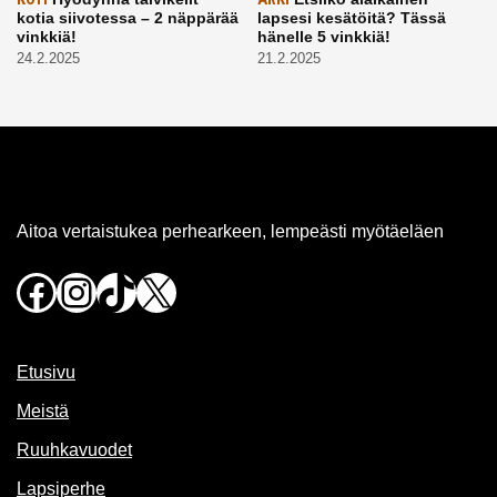
kotia siivotessa – 2 näppärää
lapsesi kesätöitä? Tässä
vinkkiä!
hänelle 5 vinkkiä!
24.2.2025
21.2.2025
Aitoa vertaistukea perhearkeen, lempeästi myötäeläen
Facebook
Instagram
TikTok
X
Etusivu
Meistä
Ruuhkavuodet
Lapsiperhe