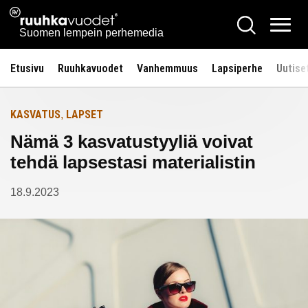
Siirry
Ruuhkavuodet.fi
Hae
Etusivulle
sisältöön
Vali
Suomen lempein perhemedia
Etusivu
Ruuhkavuodet
Vanhemmuus
Lapsiperhe
Uutise
KASVATUS
LAPSET
,
Nämä 3 kasvatustyyliä voivat
tehdä lapsestasi materialistin
18.9.2023