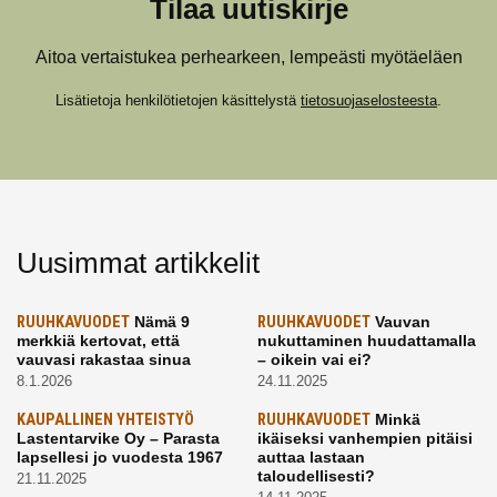
Tilaa uutiskirje
Aitoa vertaistukea perhearkeen, lempeästi myötäeläen
Lisätietoja henkilötietojen käsittelystä
tietosuojaselosteesta
.
Uusimmat artikkelit
RUUHKAVUODET
Nämä 9
RUUHKAVUODET
Vauvan
merkkiä kertovat, että
nukuttaminen huudattamalla
vauvasi rakastaa sinua
– oikein vai ei?
8.1.2026
24.11.2025
KAUPALLINEN YHTEISTYÖ
RUUHKAVUODET
Minkä
Lastentarvike Oy – Parasta
ikäiseksi vanhempien pitäisi
lapsellesi jo vuodesta 1967
auttaa lastaan
taloudellisesti?
21.11.2025