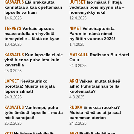
KASVATUS
Eläinrakkautta
UUTISET
Iso määrä Pilttejä
kannattaa alkaa opettamaan
vedetään pois myynnistä –
lapselle varhain
homemyrkkyriski!
14.6.2025
12.4.2025
TERVEYS
Varhaislapsuus
NIMET
Velociraptorista
maaseudulla on hyvästä
Paroniin, nämä nimet
terveydelle – tästä on kyse
hylättiin vuonna 2024!
10.4.2025
1.4.2025
KASVATUS
Kun lapsella ei ole
MATKAILU
Radisson Blu Hotel
yhtä hienoa puhelinta kuin
Oulu
kavereilla
24.3.2025
25.3.2025
LAPSET
Kevätaurinko
ARKI
Vaikea, mutta tärkeä
porottaa: Muista suojata
aihe: Puhutaanhan teillä
lapsen silmät!
kuolemasta?
24.3.2025
4.3.2025
KASVATUS
Vanhempi, puhu
RUOKA
Eineksiä ruoaksi?
työelämästä lapselle – mutta
Muista nämä asiat ja saat
mieti sanojasi!
paremman aterian
25.2.2025
24.2.2025
KOTI
Hyödynnä talvikelit
ARKI
Etsiikö alaikäinen