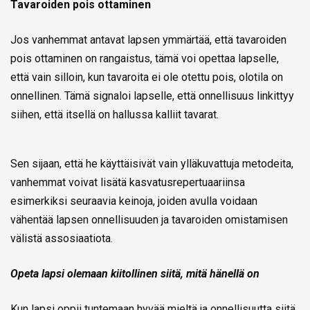
Tavaroiden pois ottaminen
Jos vanhemmat antavat lapsen ymmärtää, että tavaroiden
pois ottaminen on rangaistus, tämä voi opettaa lapselle,
että vain silloin, kun tavaroita ei ole otettu pois, olotila on
onnellinen. Tämä signaloi lapselle, että onnellisuus linkittyy
siihen, että itsellä on hallussa kalliit tavarat.
Sen sijaan, että he käyttäisivät vain ylläkuvattuja metodeita,
vanhemmat voivat lisätä kasvatusrepertuaariinsa
esimerkiksi seuraavia keinoja, joiden avulla voidaan
vähentää lapsen onnellisuuden ja tavaroiden omistamisen
välistä assosiaatiota.
Opeta lapsi olemaan kiitollinen siitä, mitä hänellä on
Kun lapsi oppii tuntemaan hyvää mieltä ja onnellisuutta siitä,