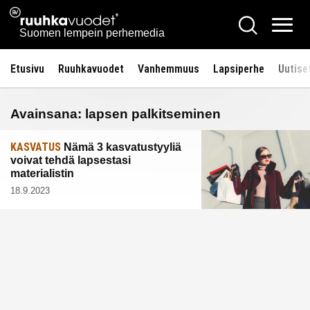
Siirry
Ruuhkavuodet.fi
Hae
sisältöön
Vali
Suomen lempein perhemedia
Etusivu
Ruuhkavuodet
Vanhemmuus
Lapsiperhe
Uutise
Avainsana:
lapsen palkitseminen
KASVATUS
Nämä 3 kasvatustyyliä
voivat tehdä lapsestasi
materialistin
18.9.2023