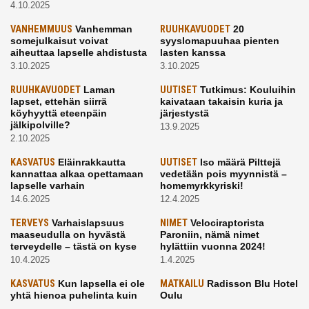
4.10.2025
VANHEMMUUS
Vanhemman
RUUHKAVUODET
20
somejulkaisut voivat
syyslomapuuhaa pienten
aiheuttaa lapselle ahdistusta
lasten kanssa
3.10.2025
3.10.2025
RUUHKAVUODET
Laman
UUTISET
Tutkimus: Kouluihin
lapset, ettehän siirrä
kaivataan takaisin kuria ja
köyhyyttä eteenpäin
järjestystä
jälkipolville?
13.9.2025
2.10.2025
KASVATUS
Eläinrakkautta
UUTISET
Iso määrä Pilttejä
kannattaa alkaa opettamaan
vedetään pois myynnistä –
lapselle varhain
homemyrkkyriski!
14.6.2025
12.4.2025
TERVEYS
Varhaislapsuus
NIMET
Velociraptorista
maaseudulla on hyvästä
Paroniin, nämä nimet
terveydelle – tästä on kyse
hylättiin vuonna 2024!
10.4.2025
1.4.2025
KASVATUS
Kun lapsella ei ole
MATKAILU
Radisson Blu Hotel
yhtä hienoa puhelinta kuin
Oulu
kavereilla
24.3.2025