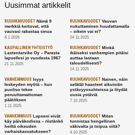
Uusimmat artikkelit
RUUHKAVUODET
Nämä 9
RUUHKAVUODET
Vauvan
merkkiä kertovat, että
nukuttaminen huudattamalla
vauvasi rakastaa sinua
– oikein vai ei?
8.1.2026
24.11.2025
KAUPALLINEN YHTEISTYÖ
RUUHKAVUODET
Minkä
Lastentarvike Oy – Parasta
ikäiseksi vanhempien pitäisi
lapsellesi jo vuodesta 1967
auttaa lastaan
taloudellisesti?
21.11.2025
14.11.2025
VANHEMMUUS
Isyys
RUUHKAVUODET
Nainen, näin
leskeyden myötä – kun
selätät haasteet aikuisiän
puoliso tekee
ystävyyssuhteissa ja löydät
peruuttamattoman
uusia ystäviä
päätöksen
7.10.2025
1.11.2025
VANHEMMUUS
Lapseni eivät
RUUHKAVUODET
Miten
käy päiväkodissa – riistänkö
tunnistaa hengellinen
heiltä oikeuden
väkivalta ja toipua siitä?
varhaiskasvatukseen?
4.10.2025