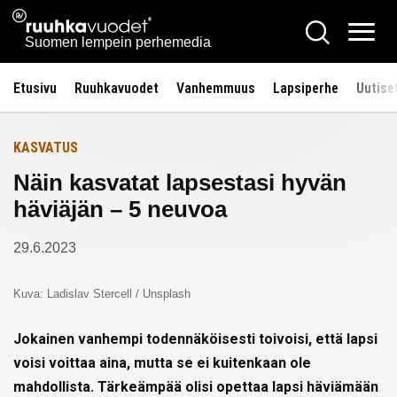
Siirry
Ruuhkavuodet.fi
Hae
Etusivulle
sisältöön
Vali
Suomen lempein perhemedia
Etusivu
Ruuhkavuodet
Vanhemmuus
Lapsiperhe
Uutise
KASVATUS
Näin kasvatat lapsestasi hyvän
häviäjän – 5 neuvoa
29.6.2023
Kuva: Ladislav Stercell / Unsplash
Jokainen vanhempi todennäköisesti toivoisi, että lapsi
voisi voittaa aina, mutta se ei kuitenkaan ole
mahdollista. Tärkeämpää olisi opettaa lapsi häviämään