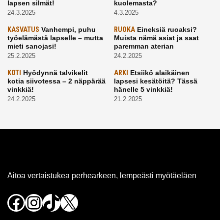
lapsen silmät!
kuolemasta?
24.3.2025
4.3.2025
KASVATUS
Vanhempi, puhu
RUOKA
Eineksiä ruoaksi?
työelämästä lapselle – mutta
Muista nämä asiat ja saat
mieti sanojasi!
paremman aterian
25.2.2025
24.2.2025
KOTI
Hyödynnä talvikelit
ARKI
Etsiikö alaikäinen
kotia siivotessa – 2 näppärää
lapsesi kesätöitä? Tässä
vinkkiä!
hänelle 5 vinkkiä!
24.2.2025
21.2.2025
Aitoa vertaistukea perhearkeen, lempeästi myötäeläen
Facebook
Instagram
TikTok
X