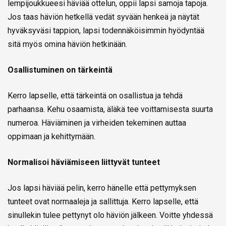
lempijoukkueesi häviää ottelun, oppii lapsi samoja tapoja.
Jos taas häviön hetkellä vedät syvään henkeä ja näytät
hyväksyväsi tappion, lapsi todennäköisimmin hyödyntää
sitä myös omina häviön hetkinään.
Osallistuminen on tärkeintä
Kerro lapselle, että tärkeintä on osallistua ja tehdä
parhaansa. Kehu osaamista, äläkä tee voittamisesta suurta
numeroa. Häviäminen ja virheiden tekeminen auttaa
oppimaan ja kehittymään.
Normalisoi häviämiseen liittyvät tunteet
Jos lapsi häviää pelin, kerro hänelle että pettymyksen
tunteet ovat normaaleja ja sallittuja. Kerro lapselle, että
sinullekin tulee pettynyt olo häviön jälkeen. Voitte yhdessä