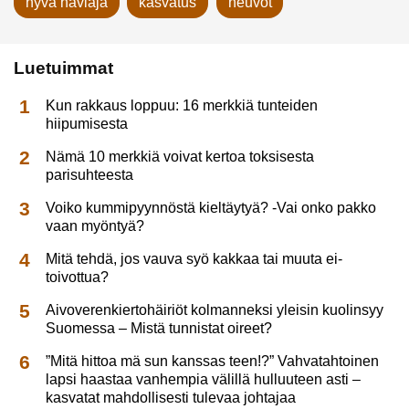
hyvä häviäjä
kasvatus
neuvot
Luetuimmat
Kun rakkaus loppuu: 16 merkkiä tunteiden
hiipumisesta
Nämä 10 merkkiä voivat kertoa toksisesta
parisuhteesta
Voiko kummipyynnöstä kieltäytyä? -Vai onko pakko
vaan myöntyä?
Mitä tehdä, jos vauva syö kakkaa tai muuta ei-
toivottua?
Aivoverenkiertohäiriöt kolmanneksi yleisin kuolinsyy
Suomessa – Mistä tunnistat oireet?
”Mitä hittoa mä sun kanssas teen!?” Vahvatahtoinen
lapsi haastaa vanhempia välillä hulluuteen asti –
kasvatat mahdollisesti tulevaa johtajaa