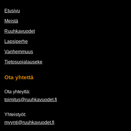
Etusivu
Meistä
Ruuhkavuodet
Lapsiperhe
Vanhemmuus
Tietosuojalauseke
Ota yhtettä
Ota yhteyttä:
toimitus@ruuhkavuodet.fi
Yhteistyöt:
myynti@ruuhkavuodet.fi