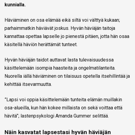
kunnialla.
Häviäminen on osa elämää eikä siltä voi välttyä kukaan;
parhaimmatkin häviävät joskus. Hyvän häviäjän taitoja
kannattaa opettaa lapselle jo pienestä pitäen, jotta hän osaa
käsitellä häviön herättämät tunteet.
Hyvän häviäjän taidot auttavat lasta tulevaisuudessa
käsittelemään isompia haasteita ja ongelmatilanteita.
Nuorella iällä häviäminen on tilaisuus opetella itsehillintää ja
kehittää itsevarmuutta.
”Lapsi voi oppia käsittelemään tunteita elämän muillakin
osa-alueilla, kun hän kokee millaista on sekä voittaa että
hävitä”; lastenpsykologi Amanda Gummer selittää.
Näin kasvatat lapsestasi hyvän häviäjän