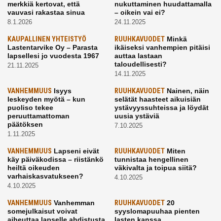
merkkiä kertovat, että
nukuttaminen huudattamalla
vauvasi rakastaa sinua
– oikein vai ei?
8.1.2026
24.11.2025
KAUPALLINEN YHTEISTYÖ
RUUHKAVUODET
Minkä
Lastentarvike Oy – Parasta
ikäiseksi vanhempien pitäisi
lapsellesi jo vuodesta 1967
auttaa lastaan
taloudellisesti?
21.11.2025
14.11.2025
VANHEMMUUS
Isyys
RUUHKAVUODET
Nainen, näin
leskeyden myötä – kun
selätät haasteet aikuisiän
puoliso tekee
ystävyyssuhteissa ja löydät
peruuttamattoman
uusia ystäviä
päätöksen
7.10.2025
1.11.2025
VANHEMMUUS
Lapseni eivät
RUUHKAVUODET
Miten
käy päiväkodissa – riistänkö
tunnistaa hengellinen
heiltä oikeuden
väkivalta ja toipua siitä?
varhaiskasvatukseen?
4.10.2025
4.10.2025
VANHEMMUUS
Vanhemman
RUUHKAVUODET
20
somejulkaisut voivat
syyslomapuuhaa pienten
aiheuttaa lapselle ahdistusta
lasten kanssa