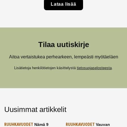
Lataa lisää
Tilaa uutiskirje
Aitoa vertaistukea perhearkeen, lempeästi myötäeläen
Lisätietoja henkilötietojen käsittelystä
tietosuojaselosteesta
.
Uusimmat artikkelit
RUUHKAVUODET
Nämä 9
RUUHKAVUODET
Vauvan