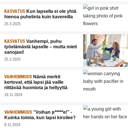
KASVATUS
Kun lapsella ei ole yhtä
hienoa puhelinta kuin kavereilla
25.3.2025
KASVATUS
Vanhempi, puhu
työelämästä lapselle – mutta mieti
sanojasi!
25.2.2025
VANHEMMUUS
Nämä merkit
kertovat, että lapsi jää vaille
riittävää huomiota ja hellyyttä
19.11.2024
VANHEMMUUS
“Voihan p*****e!” -
Kuinka toimia, kun lapsi kiroilee?
9.11.2024