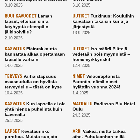
3.10.2025
3.10.2025
RUUHKAVUODET
Laman
UUTISET
Tutkimus: Kouluihin
lapset, ettehän siirrä
kaivataan takaisin kuria ja
köyhyyttä eteenpäin
järjestystä
jälkipolville?
13.9.2025
2.10.2025
KASVATUS
Eläinrakkautta
UUTISET
Iso määrä Pilttejä
kannattaa alkaa opettamaan
vedetään pois myynnistä –
lapselle varhain
homemyrkkyriski!
14.6.2025
12.4.2025
TERVEYS
Varhaislapsuus
NIMET
Velociraptorista
maaseudulla on hyvästä
Paroniin, nämä nimet
terveydelle – tästä on kyse
hylättiin vuonna 2024!
10.4.2025
1.4.2025
KASVATUS
Kun lapsella ei ole
MATKAILU
Radisson Blu Hotel
yhtä hienoa puhelinta kuin
Oulu
kavereilla
24.3.2025
25.3.2025
LAPSET
Kevätaurinko
ARKI
Vaikea, mutta tärkeä
porottaa: Muista suojata
aihe: Puhutaanhan teillä