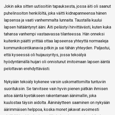
Jokin aika sitten uutisoitiin tapauksesta, jossa äiti oli saanut
puhelinsoiton henkilöltä, joka väitti kidnapanneensa hänen
lapsensa ja vaati vanhemmalta lunnaita. Taustalla kuului
lapsen hätääntynyt ääni. Äiti pelästyi hirvittävästi, kuten kuka
tahansa vanhempi vastaavassa tilanteessa. Hän onneksi
kuitenkin päätti yrittää ottaa lapseensa yhteyttä normaaleja
kommunikointikanavia pitkin ja sai tähän yhteyden. Paljastui,
että kyseessä oli huijausyritys, jossa tekoälyä
hyödyntämällä huijari oli onnistunut imitoimaan lapsen ääntä
pelottavan erehdyttävästi.
Nykyään tekoäly kykenee varsin uskomattomilta tuntuviin
suorituksiin. Se tarvitsee vain hyvin pienen pätkän ihmisen
aitoa ääntä kyetäkseen rakentamaan äänimallin, joka
kuulostaa täysin aidolta. Ääninäytteen saaminen on nykyään
äärimmäisen helppoa, koska monet jakavat avoimesti