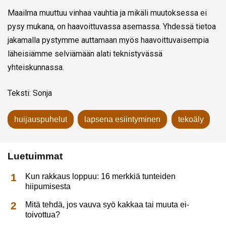
Maailma muuttuu vinhaa vauhtia ja mikäli muutoksessa ei
pysy mukana, on haavoittuvassa asemassa. Yhdessä tietoa
jakamalla pystymme auttamaan myös haavoittuvaisempia
läheisiämme selviämään alati teknistyvässä
yhteiskunnassa.
Teksti: Sonja
huijauspuhelut
lapsena esiintyminen
tekoäly
Luetuimmat
Kun rakkaus loppuu: 16 merkkiä tunteiden
hiipumisesta
Mitä tehdä, jos vauva syö kakkaa tai muuta ei-
toivottua?