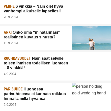
PERHE
6 vinkkiä – Näin olet hyvä
vanhempi aikuiselle lapsellesi!
20.9.2024
ARKI
Onko oma “minätarinasi”
realistinen kuvaus sinusta?
15.9.2024
RUUHKAVUODET
Näin saat selville
toisen ihmisen todellisen luonteen
– 8 vinkkiä!
4.9.2024
PARISUHDE
Huonossa
parisuhteessa ei kannata roikkua
hinnalla millä hyvänsä
2.9.2024