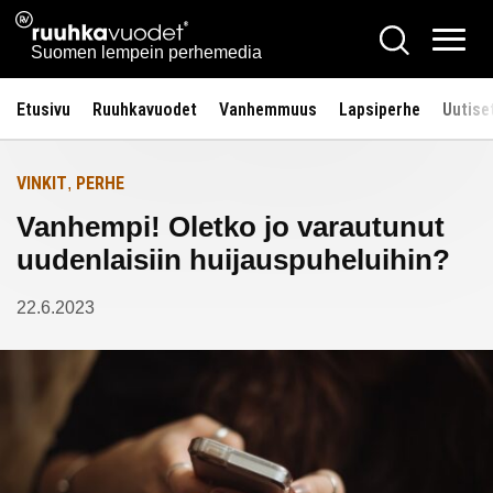
Siirry
Ruuhkavuodet.fi
Hae
Etusivulle
sisältöön
Vali
Suomen lempein perhemedia
Etusivu
Ruuhkavuodet
Vanhemmuus
Lapsiperhe
Uutise
VINKIT
PERHE
,
Vanhempi! Oletko jo varautunut
uudenlaisiin huijauspuheluihin?
22.6.2023