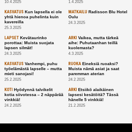
10.4.2025
1.4.2025
KASVATUS
Kun lapsella ei ole
MATKAILU
Radisson Blu Hotel
yhtä hienoa puhelinta kuin
Oulu
kavereilla
24.3.2025
25.3.2025
LAPSET
Kevätaurinko
ARKI
Vaikea, mutta tärkeä
porottaa: Muista suojata
aihe: Puhutaanhan teillä
lapsen silmät!
kuolemasta?
24.3.2025
4.3.2025
KASVATUS
Vanhempi, puhu
RUOKA
Eineksiä ruoaksi?
työelämästä lapselle – mutta
Muista nämä asiat ja saat
mieti sanojasi!
paremman aterian
25.2.2025
24.2.2025
KOTI
Hyödynnä talvikelit
ARKI
Etsiikö alaikäinen
kotia siivotessa – 2 näppärää
lapsesi kesätöitä? Tässä
vinkkiä!
hänelle 5 vinkkiä!
24.2.2025
21.2.2025