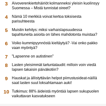
Aivoverenkiertohäiriöt kolmanneksi yleisin kuolinsyy
Suomessa – Mistä tunnistat oireet?
Nämä 10 merkkiä voivat kertoa toksisesta
parisuhteesta
Muistin kehitys: miksi varhaislapsuudessa
tapahtuneita asioita on lähes mahdotonta muistaa?
Voiko kummipyynnöstä kieltäytyä? -Vai onko pakko
vaan myöntyä?
”Lapsenne on autistinen”
Lasten yleisimmät tartuntataudit: milloin voin viedä
lapsen takaisin päiväkotiin?
Hauskat ja ällistyttävän helpot piirrustusideat-näillä
saat lasten suut loksahtamaan auki!
Tutkimus: 88% äideistä myöntää lapsen sukupuolen
vaikuttavan kasvatukseen