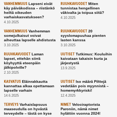
VANHEMMUUS
Lapseni eivät
RUUHKAVUODET
Miten
käy päiväkodissa – riistänkö
tunnistaa hengellinen
heiltä oikeuden
väkivalta ja toipua siitä?
varhaiskasvatukseen?
4.10.2025
4.10.2025
VANHEMMUUS
Vanhemman
RUUHKAVUODET
20
somejulkaisut voivat
syyslomapuuhaa pienten
aiheuttaa lapselle ahdistusta
lasten kanssa
3.10.2025
3.10.2025
RUUHKAVUODET
Laman
UUTISET
Tutkimus: Kouluihin
lapset, ettehän siirrä
kaivataan takaisin kuria ja
köyhyyttä eteenpäin
järjestystä
jälkipolville?
13.9.2025
2.10.2025
KASVATUS
Eläinrakkautta
UUTISET
Iso määrä Pilttejä
kannattaa alkaa opettamaan
vedetään pois myynnistä –
lapselle varhain
homemyrkkyriski!
14.6.2025
12.4.2025
TERVEYS
Varhaislapsuus
NIMET
Velociraptorista
maaseudulla on hyvästä
Paroniin, nämä nimet
terveydelle – tästä on kyse
hylättiin vuonna 2024!