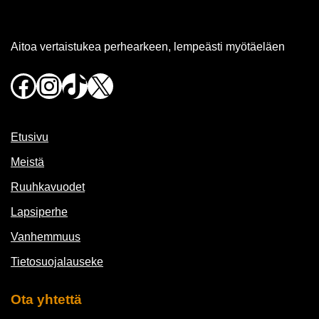
Aitoa vertaistukea perhearkeen, lempeästi myötäeläen
Facebook
Instagram
TikTok
X
Etusivu
Meistä
Ruuhkavuodet
Lapsiperhe
Vanhemmuus
Tietosuojalauseke
Ota yhtettä