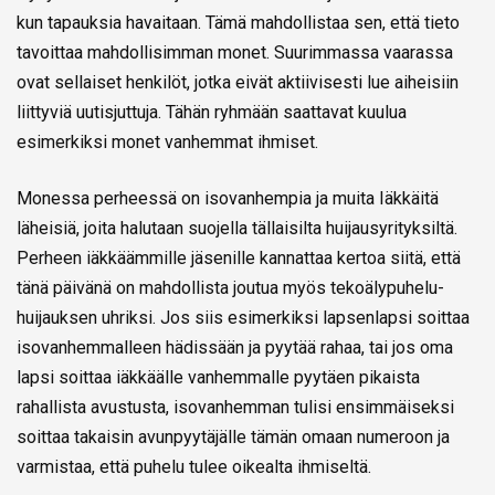
kun tapauksia havaitaan. Tämä mahdollistaa sen, että tieto
tavoittaa mahdollisimman monet. Suurimmassa vaarassa
ovat sellaiset henkilöt, jotka eivät aktiivisesti lue aiheisiin
liittyviä uutisjuttuja. Tähän ryhmään saattavat kuulua
esimerkiksi monet vanhemmat ihmiset.
Monessa perheessä on isovanhempia ja muita Iäkkäitä
läheisiä, joita halutaan suojella tällaisilta huijausyrityksiltä.
Perheen iäkkäämmille jäsenille kannattaa kertoa siitä, että
tänä päivänä on mahdollista joutua myös tekoälypuhelu-
huijauksen uhriksi. Jos siis esimerkiksi lapsenlapsi soittaa
isovanhemmalleen hädissään ja pyytää rahaa, tai jos oma
lapsi soittaa iäkkäälle vanhemmalle pyytäen pikaista
rahallista avustusta, isovanhemman tulisi ensimmäiseksi
soittaa takaisin avunpyytäjälle tämän omaan numeroon ja
varmistaa, että puhelu tulee oikealta ihmiseltä.