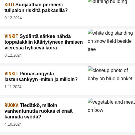
KOTI
Suojaathan perheesi
tulipalon riskiltä pakkasilla?
9.12.2024
VINKIT
Sydäntä särkee nähdä
toppatakkiin kääriytyneen ihmisen
vieressä hytisevä koira
8.12.2024
VINKIT
Pinnasängystä
lastensänkyyn -miten ja milloin?
1.11.2024
RUOKA
Tiedätkö, milloin
vanhentunutta ruokaa ei enää
kannata syödä?
4.10.2024