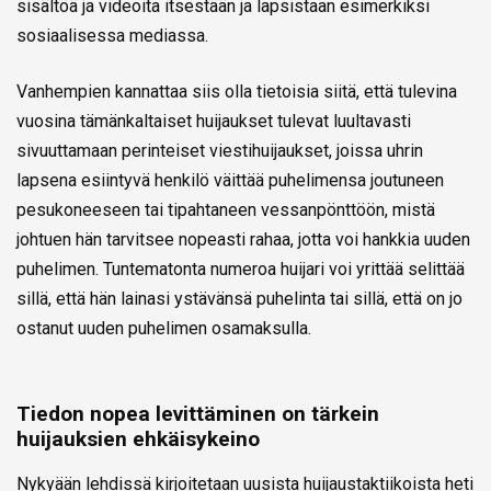
sisältöä ja videoita itsestään ja lapsistaan esimerkiksi
sosiaalisessa mediassa.
Vanhempien kannattaa siis olla tietoisia siitä, että tulevina
vuosina tämänkaltaiset huijaukset tulevat luultavasti
sivuuttamaan perinteiset viestihuijaukset, joissa uhrin
lapsena esiintyvä henkilö väittää puhelimensa joutuneen
pesukoneeseen tai tipahtaneen vessanpönttöön, mistä
johtuen hän tarvitsee nopeasti rahaa, jotta voi hankkia uuden
puhelimen. Tuntematonta numeroa huijari voi yrittää selittää
sillä, että hän lainasi ystävänsä puhelinta tai sillä, että on jo
ostanut uuden puhelimen osamaksulla.
Tiedon nopea levittäminen on tärkein
huijauksien ehkäisykeino
Nykyään lehdissä kirjoitetaan uusista huijaustaktiikoista heti