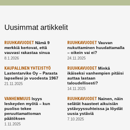
Uusimmat artikkelit
RUUHKAVUODET
Nämä 9
RUUHKAVUODET
Vauvan
merkkiä kertovat, että
nukuttaminen huudattamalla
vauvasi rakastaa sinua
– oikein vai ei?
8.1.2026
24.11.2025
KAUPALLINEN YHTEISTYÖ
RUUHKAVUODET
Minkä
Lastentarvike Oy – Parasta
ikäiseksi vanhempien pitäisi
lapsellesi jo vuodesta 1967
auttaa lastaan
taloudellisesti?
21.11.2025
14.11.2025
VANHEMMUUS
Isyys
RUUHKAVUODET
Nainen, näin
leskeyden myötä – kun
selätät haasteet aikuisiän
puoliso tekee
ystävyyssuhteissa ja löydät
peruuttamattoman
uusia ystäviä
päätöksen
7.10.2025
1.11.2025