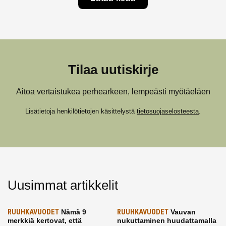
Tilaa uutiskirje
Aitoa vertaistukea perhearkeen, lempeästi myötäeläen
Lisätietoja henkilötietojen käsittelystä
tietosuojaselosteesta
.
Uusimmat artikkelit
RUUHKAVUODET
Nämä 9
RUUHKAVUODET
Vauvan
merkkiä kertovat, että
nukuttaminen huudattamalla