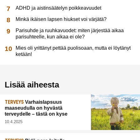
ADHD ja aistinsäätelyn poikkeavuudet
Minkä ikäisen lapsen hiukset voi värjätä?
Parisuhde ja ruuhkavuodet: miten järjestää aikaa
parisuhteelle, kun aikaa ei ole?
Mies oli yrittänyt pettää puolisoaan, mutta ei löytänyt
ketään!
Lisää aiheesta
TERVEYS
Varhaislapsuus
maaseudulla on hyvästä
terveydelle – tästä on kyse
10.4.2025