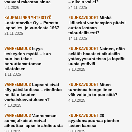
vauvasi rakastaa sinua
– oikein vai ei?
8.1.2026
24.11.2025
KAUPALLINEN YHTEISTYÖ
RUUHKAVUODET
Minkä
Lastentarvike Oy – Parasta
ikäiseksi vanhempien pitäisi
lapsellesi jo vuodesta 1967
auttaa lastaan
taloudellisesti?
21.11.2025
14.11.2025
VANHEMMUUS
Isyys
RUUHKAVUODET
Nainen, näin
leskeyden myötä – kun
selätät haasteet aikuisiän
puoliso tekee
ystävyyssuhteissa ja löydät
peruuttamattoman
uusia ystäviä
päätöksen
7.10.2025
1.11.2025
VANHEMMUUS
Lapseni eivät
RUUHKAVUODET
Miten
käy päiväkodissa – riistänkö
tunnistaa hengellinen
heiltä oikeuden
väkivalta ja toipua siitä?
varhaiskasvatukseen?
4.10.2025
4.10.2025
VANHEMMUUS
Vanhemman
RUUHKAVUODET
20
somejulkaisut voivat
syyslomapuuhaa pienten
aiheuttaa lapselle ahdistusta
lasten kanssa
3.10.2025
3.10.2025