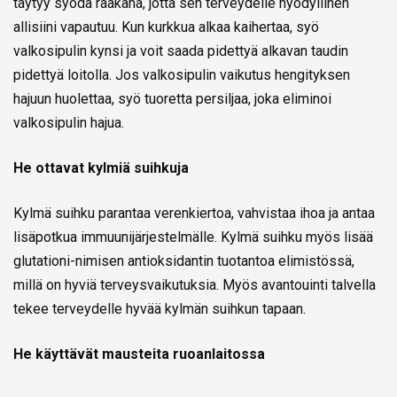
täytyy syödä raakana, jotta sen terveydelle hyödyllinen
allisiini vapautuu. Kun kurkkua alkaa kaihertaa, syö
valkosipulin kynsi ja voit saada pidettyä alkavan taudin
pidettyä loitolla. Jos valkosipulin vaikutus hengityksen
hajuun huolettaa, syö tuoretta persiljaa, joka eliminoi
valkosipulin hajua.
He ottavat kylmiä suihkuja
Kylmä suihku parantaa verenkiertoa, vahvistaa ihoa ja antaa
lisäpotkua immuunijärjestelmälle. Kylmä suihku myös lisää
glutationi-nimisen antioksidantin tuotantoa elimistössä,
millä on hyviä terveysvaikutuksia. Myös avantouinti talvella
tekee terveydelle hyvää kylmän suihkun tapaan.
He käyttävät mausteita ruoanlaitossa