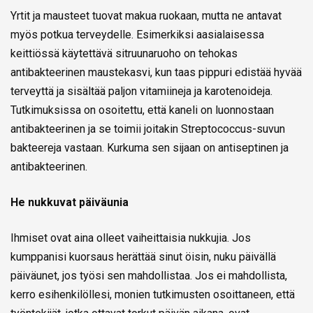
Yrtit ja mausteet tuovat makua ruokaan, mutta ne antavat
myös potkua terveydelle. Esimerkiksi aasialaisessa
keittiössä käytettävä sitruunaruoho on tehokas
antibakteerinen maustekasvi, kun taas pippuri edistää hyvää
terveyttä ja sisältää paljon vitamiineja ja karotenoideja.
Tutkimuksissa on osoitettu, että kaneli on luonnostaan
antibakteerinen ja se toimii joitakin Streptococcus-suvun
bakteereja vastaan. Kurkuma sen sijaan on antiseptinen ja
antibakteerinen.
He nukkuvat päiväunia
Ihmiset ovat aina olleet vaiheittaisia nukkujia. Jos
kumppanisi kuorsaus herättää sinut öisin, nuku päivällä
päiväunet, jos työsi sen mahdollistaa. Jos ei mahdollista,
kerro esihenkilöllesi, monien tutkimusten osoittaneen, että