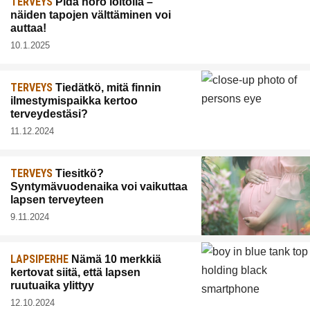
TERVEYS
Pidä noro loitolla –
näiden tapojen välttäminen voi
auttaa!
10.1.2025
TERVEYS
Tiedätkö, mitä finnin
ilmestymispaikka kertoo
terveydestäsi?
11.12.2024
TERVEYS
Tiesitkö?
Syntymävuodenaika voi vaikuttaa
lapsen terveyteen
9.11.2024
LAPSIPERHE
Nämä 10 merkkiä
kertovat siitä, että lapsen
ruutuaika ylittyy
12.10.2024