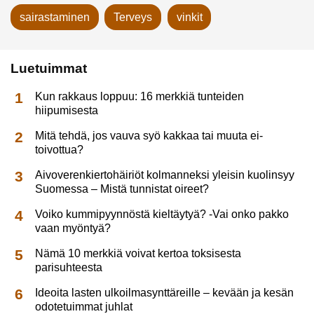
sairastaminen
Terveys
vinkit
Luetuimmat
Kun rakkaus loppuu: 16 merkkiä tunteiden
hiipumisesta
Mitä tehdä, jos vauva syö kakkaa tai muuta ei-
toivottua?
Aivoverenkiertohäiriöt kolmanneksi yleisin kuolinsyy
Suomessa – Mistä tunnistat oireet?
Voiko kummipyynnöstä kieltäytyä? -Vai onko pakko
vaan myöntyä?
Nämä 10 merkkiä voivat kertoa toksisesta
parisuhteesta
Ideoita lasten ulkoilmasynttäreille – kevään ja kesän
odotetuimmat juhlat