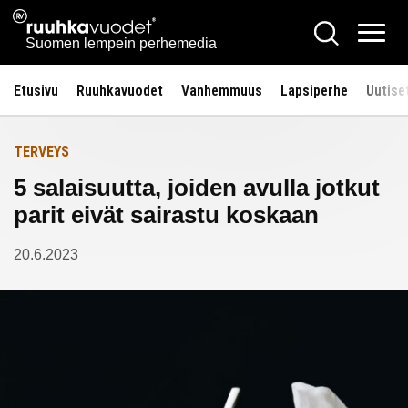
Siirry
Ruuhkavuodet.fi
Hae
Etusivulle
sisältöön
Vali
Suomen lempein perhemedia
Etusivu
Ruuhkavuodet
Vanhemmuus
Lapsiperhe
Uutise
TERVEYS
5 salaisuutta, joiden avulla jotkut
parit eivät sairastu koskaan
20.6.2023