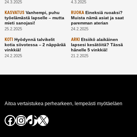
24.3.2025
4.3.2025
KASVATUS
Vanhempi, puhu
RUOKA
Eineksiä ruoaksi?
työelämästä lapselle – mutta
Muista nämä asiat ja saat
mieti sanojasi!
paremman aterian
25.2.2025
24.2.2025
KOTI
Hyödynnä talvikelit
ARKI
Etsiikö alaikäinen
kotia siivotessa – 2 näppärää
lapsesi kesätöitä? Tässä
vinkkiä!
hänelle 5 vinkkiä!
24.2.2025
21.2.2025
Aitoa vertaistukea perhearkeen, lempeästi myötäeläen
Facebook
Instagram
TikTok
X