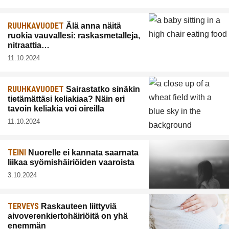
RUUHKAVUODET
Älä anna näitä
ruokia vauvallesi: raskasmetalleja,
nitraattia…
11.10.2024
RUUHKAVUODET
Sairastatko sinäkin
tietämättäsi keliakiaa? Näin eri
tavoin keliakia voi oireilla
11.10.2024
TEINI
Nuorelle ei kannata saarnata
liikaa syömishäiriöiden vaaroista
3.10.2024
TERVEYS
Raskauteen liittyviä
aivoverenkiertohäiriöitä on yhä
enemmän