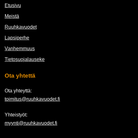
Etusivu
Meistä
Ruuhkavuodet
Lapsiperhe
Vanhemmuus
Tietosuojalauseke
Ota yhtettä
Ota yhteyttä:
toimitus@ruuhkavuodet.fi
Yhteistyöt:
myynti@ruuhkavuodet.fi