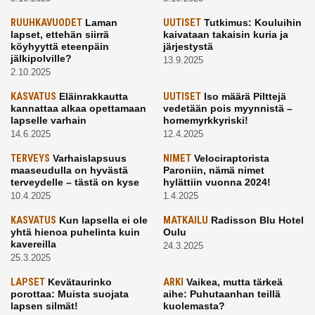
RUUHKAVUODET
Laman
UUTISET
Tutkimus: Kouluihin
lapset, ettehän siirrä
kaivataan takaisin kuria ja
köyhyyttä eteenpäin
järjestystä
jälkipolville?
13.9.2025
2.10.2025
KASVATUS
Eläinrakkautta
UUTISET
Iso määrä Pilttejä
kannattaa alkaa opettamaan
vedetään pois myynnistä –
lapselle varhain
homemyrkkyriski!
14.6.2025
12.4.2025
TERVEYS
Varhaislapsuus
NIMET
Velociraptorista
maaseudulla on hyvästä
Paroniin, nämä nimet
terveydelle – tästä on kyse
hylättiin vuonna 2024!
10.4.2025
1.4.2025
KASVATUS
Kun lapsella ei ole
MATKAILU
Radisson Blu Hotel
yhtä hienoa puhelinta kuin
Oulu
kavereilla
24.3.2025
25.3.2025
LAPSET
Kevätaurinko
ARKI
Vaikea, mutta tärkeä
porottaa: Muista suojata
aihe: Puhutaanhan teillä
lapsen silmät!
kuolemasta?