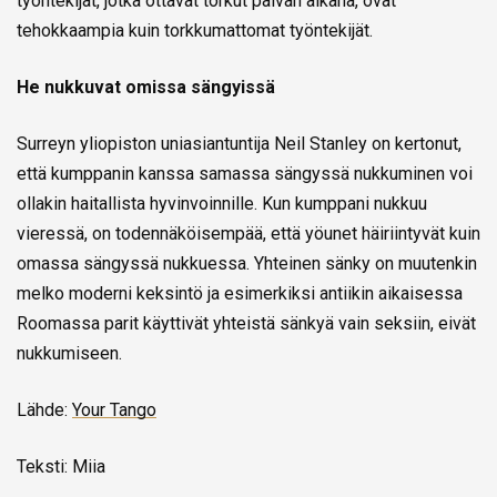
työntekijät, jotka ottavat torkut päivän aikana, ovat
tehokkaampia kuin torkkumattomat työntekijät.
He nukkuvat omissa sängyissä
Surreyn yliopiston uniasiantuntija Neil Stanley on kertonut,
että kumppanin kanssa samassa sängyssä nukkuminen voi
ollakin haitallista hyvinvoinnille. Kun kumppani nukkuu
vieressä, on todennäköisempää, että yöunet häiriintyvät kuin
omassa sängyssä nukkuessa. Yhteinen sänky on muutenkin
melko moderni keksintö ja esimerkiksi antiikin aikaisessa
Roomassa parit käyttivät yhteistä sänkyä vain seksiin, eivät
nukkumiseen.
Lähde:
Your Tango
Teksti: Miia