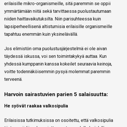
erilaisille mikro-organismeille, sitä paremmin se oppii
ymmärtämään niitä sekä tarvittaessa puolustautumaan
niiden haittavaikutuksilta. Niin parisuhteessa kuin
lapsiperheellisenä altistumisia erilaisille organismeille
tapahtuu enemmän kuin yksinelävällä.
Jos elimistön oma puolustusjärjestelmä ei ole aivan
täydessä iskussa, voi sen toimintakykyä auttaa. Kun
yhdessä kumppanin kanssa kokeilet seuraavia keinoja,
voitte todennäköisemmin pysyä molemmat paremmin
terveenä.
Harvoin sairastuvien parien 5 salaisuutta:
He syövät raakaa valkosipulia
Erilaisissa tutkimuksissa on osoitettu, että valkosipulia