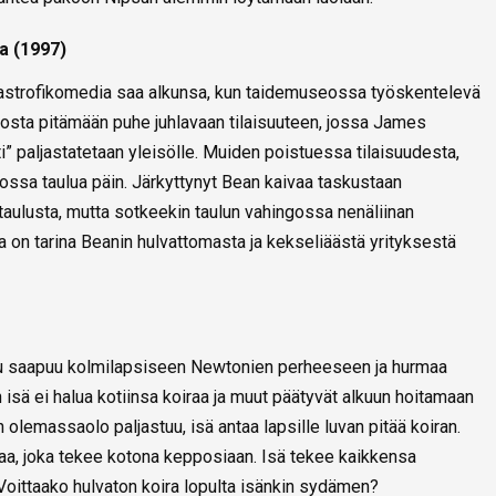
a (1997)
tastrofikomedia saa alkunsa, kun taidemuseossa työskentelevä
dosta pitämään puhe juhlavaan tilaisuuteen, jossa James
i” paljastatetaan yleisölle. Muiden poistuessa tilaisuudesta,
gossa taulua päin. Järkyttynyt Bean kaivaa taskustaan
 taulusta, mutta sotkeekin taulun vahingossa nenäliinan
 on tarina Beanin hulvattomasta ja kekseliäästä yrityksestä
u saapuu kolmilapsiseen Newtonien perheeseen ja hurmaa
isä ei halua kotiinsa koiraa ja muut päätyvät alkuun hoitamaan
 olemassaolo paljastuu, isä antaa lapsille luvan pitää koiran.
iraa, joka tekee kotona kepposiaan. Isä tekee kaikkensa
Voittaako hulvaton koira lopulta isänkin sydämen?