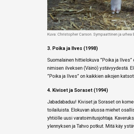
Kuva: Christopher Carson. Sympaattinen ja urhea 
3. Poika ja Ilves (1998)
Suomalainen hittielokuva
”Poika ja Ilves
nimisen ilveksen (Väinö) ystävyydestä. El
”Poika ja Ilves” on kaikkien aikojen katso
4. Kiviset ja Soraset (1994)
Jabadabaduu! Kiviset ja Soraset on komed
toilailuista. Elokuvan alussa miehet osall
yhtiölle uusi varatoimitusjohtaja. Kaveruk
ylennyksen ja Tahvo potkut. Mitä käy ystä