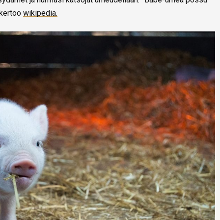
 kertoo
wikipedia.