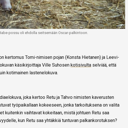
Babe-possu oli ehdolla seitsemään Oscar-palkintoon.
” on kertomus Tomi-nimisen pojan (Konsta Hietanen) ja Leevi-
okuvan käsikirjoittaja Ville Suhosen
kotisivulta
selviää, että
tuin kotimainen lastenelokuva.
iaelokuva, joka kertoo Retu ja Tahvo nimisten kaverusten
istuvat työpaikallaan kokeeseen, jonka tarkoituksena on valita
set kuitenkin vaihtavat kokeitaan, mistä johtuen Retu saa
vyydelle, kun Retu saa yhtäkkiä tuntuvan palkankorotuksen?