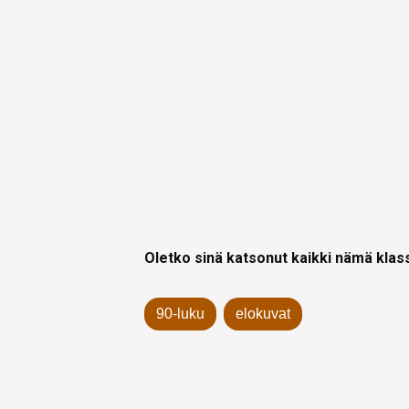
Oletko sinä katsonut kaikki nämä klas
90-luku
elokuvat