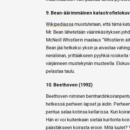
9. Bean-äärimmäinen katastrofielokuv
Wikipediassa
muistutetaan, että tämä ka
Mr. Bean lähetetään väärinkäsityksen joh
McNeill Whistlerin maalaus ”Whistlerin äit
Bean jää hetkeksi yksin ja aivastaa vahin
nenäliinan, yrittääkseen pyyhkiä roiskeita
värjänneen mustekynän musteella. Elokuva
pelastaa taulu.
10. Beethoven (1992)
Beethoven-niminen bernhardinkoiranpent
hetkessä perheen lapset ja äidin. Perheen 
pentua salaa kotinsa kellarissa. Kun koiran
Hän ei voi kuitenkaan sietää kuritonta ko
päästäkseen koirasta eroon. Mitä luulet? 