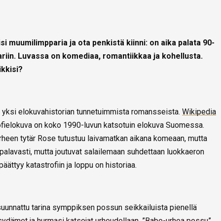
isi muumilimpparia ja ota penkistä kiinni: on aika palata 90-
riin. Luvassa on komediaa, romantiikkaa ja kohellusta.
ikkisi?
i yksi elokuvahistorian tunnetuimmista romansseista.
Wikipedia
rofielokuva on koko 1990-luvun katsotuin elokuva Suomessa.
erheen tytär Rose tutustuu laivamatkan aikana komeaan, mutta
 palavasti, mutta joutuvat salailemaan suhdettaan luokkaeron
äättyy katastrofiin ja loppu on historiaa.
uunnattu tarina symppiksen possun seikkailuista pienellä
n sydämet ja hurmasi katsojat urheudellaan. ”Babe-urhea possu”