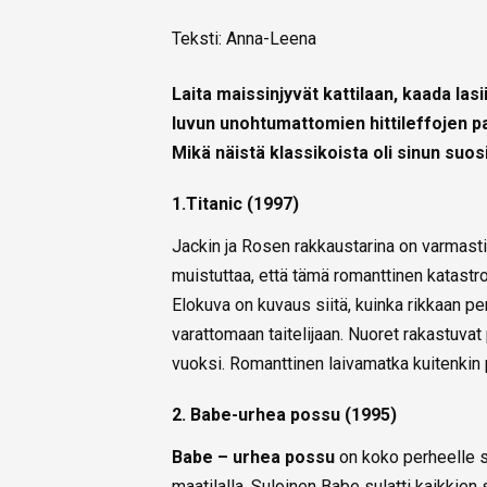
Teksti: Anna-Leena
Laita maissinjyvät kattilaan, kaada lasi
luvun unohtumattomien hittileffojen pa
Mikä näistä klassikoista oli sinun suos
1.Titanic (1997)
Jackin ja Rosen rakkaustarina on varmast
muistuttaa, että tämä romanttinen katast
Elokuva on kuvaus siitä, kuinka rikkaan p
varattomaan taitelijaan. Nuoret rakastuvat
vuoksi. Romanttinen laivamatka kuitenkin p
2. Babe-urhea possu (1995)
Babe – urhea possu
on koko perheelle s
maatilalla. Suloinen Babe sulatti kaikkie