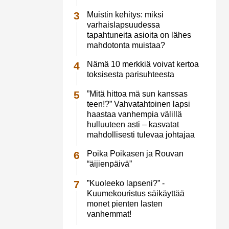
Muistin kehitys: miksi
varhaislapsuudessa
tapahtuneita asioita on lähes
mahdotonta muistaa?
Nämä 10 merkkiä voivat kertoa
toksisesta parisuhteesta
”Mitä hittoa mä sun kanssas
teen!?” Vahvatahtoinen lapsi
haastaa vanhempia välillä
hulluuteen asti – kasvatat
mahdollisesti tulevaa johtajaa
Poika Poikasen ja Rouvan
“äijienpäivä”
”Kuoleeko lapseni?” -
Kuumekouristus säikäyttää
monet pienten lasten
vanhemmat!