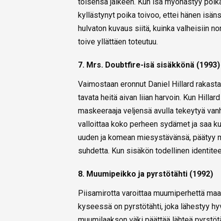
toisensa jälkeen. Kun isä myöhästyy poikan
kyllästynyt poika toivoo, ettei hänen isä
hulvaton kuvaus siitä, kuinka valheisiin n
toive yllättäen toteutuu.
7. Mrs. Doubtfire-isä sisäkkönä (1993)
Vaimostaan eronnut Daniel Hillard rakasta
tavata heitä aivan liian harvoin. Kun Hillard
maskeeraaja veljensä avulla tekeytyä van
valloittaa koko perheen sydämet ja saa kui
uuden ja komean miesystävänsä, päätyy 
suhdetta. Kun sisäkön todellinen identiteet
8. Muumipeikko ja pyrstötähti (1992)
Piisamirotta varoittaa muumiperhettä maap
kyseessä on pyrstötähti, joka lähestyy h
muumilaakson väki päättää lähteä pyrstö