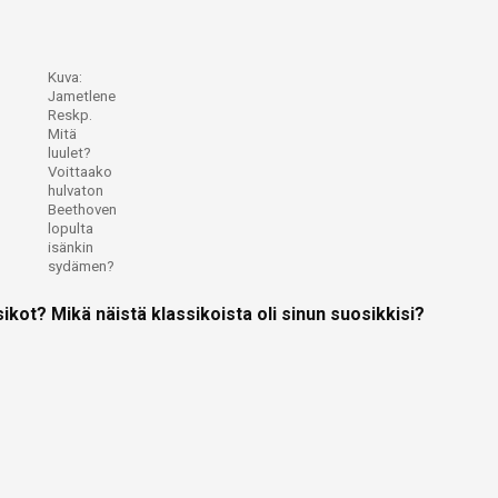
Kuva:
Jametlene
Reskp.
Mitä
luulet?
Voittaako
hulvaton
Beethoven
lopulta
isänkin
sydämen?
sikot?
Mikä näistä klassikoista oli sinun suosikkisi?