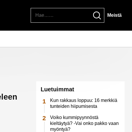
Hae
Meistä
Luetuimmat
eleen
Kun rakkaus loppuu: 16 merkkiä
tunteiden hiipumisesta
Voiko kummipyynnöstä
kieltäytyä? -Vai onko pakko vaan
myöntyä?