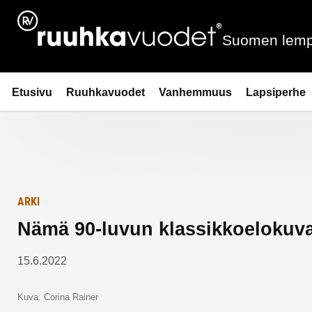
Siirry
Etusivulle
sisältöön
Suomen lemp
Ruuhkavuodet.fi
Etusivu
Ruuhkavuodet
Vanhemmuus
Lapsiperhe
ARKI
Nämä 90-luvun klassikkoelokuva
15.6.2022
Kuva: Corina Rainer