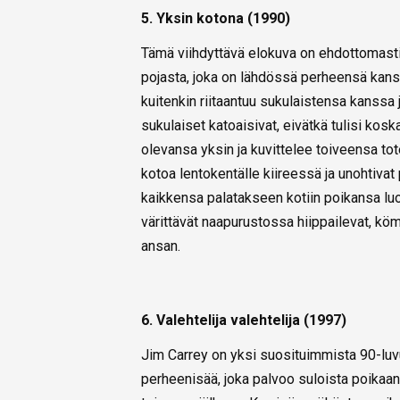
5. Yksin kotona (1990)
Tämä viihdyttävä elokuva on ehdottomasti
pojasta, joka on lähdössä perheensä kanss
kuitenkin riitaantuu sukulaistensa kanssa 
sukulaiset katoaisivat, eivätkä tulisi ko
olevansa yksin ja kuvittelee toiveensa t
kotoa lentokentälle kiireessä ja unohtivat
kaikkensa palatakseen kotiin poikansa luok
värittävät naapurustossa hiippailevat, köm
ansan.
6. Valehtelija valehtelija (1997)
Jim Carrey on yksi suosituimmista 90-luv
perheenisää, joka palvoo suloista poikaa