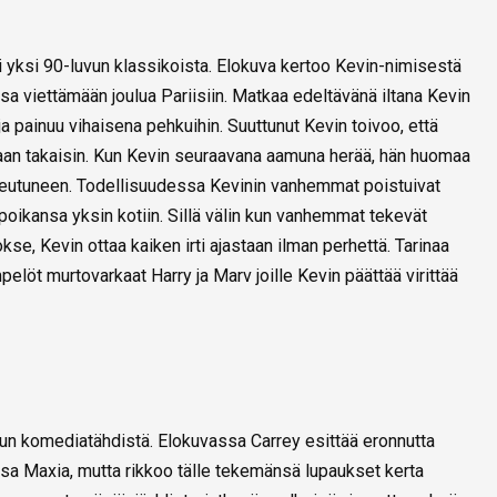
 yksi 90-luvun klassikoista. Elokuva kertoo Kevin-nimisestä
a viettämään joulua Pariisiin. Matkaa edeltävänä iltana Kevin
ja painuu vihaisena pehkuihin. Suuttunut Kevin toivoo, että
skaan takaisin. Kun Kevin seuraavana aamuna herää, hän huomaa
oteutuneen. Todellisuudessa Kevinin vanhemmat poistuivat
 poikansa yksin kotiin. Sillä välin kun vanhemmat tekevät
se, Kevin ottaa kaiken irti ajastaan ilman perhettä. Tarinaa
pelöt murtovarkaat Harry ja Marv joille Kevin päättää virittää
un komediatähdistä. Elokuvassa Carrey esittää eronnutta
nsa Maxia, mutta rikkoo tälle tekemänsä lupaukset kerta