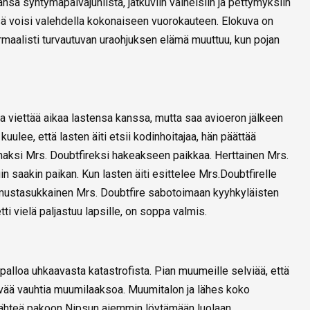
sa syntymäpäiväjuhlista, jatkuviin valheisiin ja pettymyksiin
nsä voisi valehdella kokonaiseen vuorokauteen. Elokuva on
ormaalisti turvautuvan uraohjuksen elämä muuttuu, kun pojan
a viettää aikaa lastensa kanssa, mutta saa avioeron jälkeen
 kuulee, että lasten äiti etsii kodinhoitajaa, hän päättää
haksi Mrs. Doubtfireksi hakeakseen paikkaa. Herttainen Mrs.
n saakin paikan. Kun lasten äiti esittelee Mrs.Doubtfirelle
mustasukkainen Mrs. Doubtfire sabotoimaan kyyhkyläisten
ti vielä paljastuu lapsille, on soppa valmis.
alloa uhkaavasta katastrofista. Pian muumeille selviää, että
yvää vauhtia muumilaaksoa. Muumitalon ja lähes koko
tähteä pakoon Nipsun aiemmin löytämään luolaan.