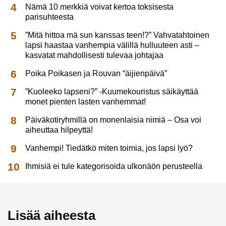
Nämä 10 merkkiä voivat kertoa toksisesta
parisuhteesta
”Mitä hittoa mä sun kanssas teen!?” Vahvatahtoinen
lapsi haastaa vanhempia välillä hulluuteen asti –
kasvatat mahdollisesti tulevaa johtajaa
Poika Poikasen ja Rouvan “äijienpäivä”
”Kuoleeko lapseni?” -Kuumekouristus säikäyttää
monet pienten lasten vanhemmat!
Päiväkotiryhmillä on monenlaisia nimiä – Osa voi
aiheuttaa hilpeyttä!
Vanhempi! Tiedätkö miten toimia, jos lapsi lyö?
Ihmisiä ei tule kategorisoida ulkonäön perusteella
Lisää aiheesta