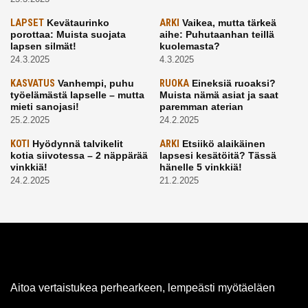
LAPSET
Kevätaurinko
ARKI
Vaikea, mutta tärkeä
porottaa: Muista suojata
aihe: Puhutaanhan teillä
lapsen silmät!
kuolemasta?
24.3.2025
4.3.2025
KASVATUS
Vanhempi, puhu
RUOKA
Eineksiä ruoaksi?
työelämästä lapselle – mutta
Muista nämä asiat ja saat
mieti sanojasi!
paremman aterian
25.2.2025
24.2.2025
KOTI
Hyödynnä talvikelit
ARKI
Etsiikö alaikäinen
kotia siivotessa – 2 näppärää
lapsesi kesätöitä? Tässä
vinkkiä!
hänelle 5 vinkkiä!
24.2.2025
21.2.2025
Aitoa vertaistukea perhearkeen, lempeästi myötäeläen