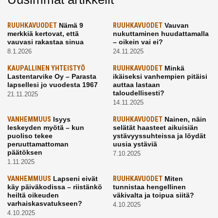
RUUHKAVUODET
Nämä 9
RUUHKAVUODET
Vauvan
merkkiä kertovat, että
nukuttaminen huudattamalla
vauvasi rakastaa sinua
– oikein vai ei?
8.1.2026
24.11.2025
KAUPALLINEN YHTEISTYÖ
RUUHKAVUODET
Minkä
Lastentarvike Oy – Parasta
ikäiseksi vanhempien pitäisi
lapsellesi jo vuodesta 1967
auttaa lastaan
taloudellisesti?
21.11.2025
14.11.2025
VANHEMMUUS
Isyys
RUUHKAVUODET
Nainen, näin
leskeyden myötä – kun
selätät haasteet aikuisiän
puoliso tekee
ystävyyssuhteissa ja löydät
peruuttamattoman
uusia ystäviä
päätöksen
7.10.2025
1.11.2025
VANHEMMUUS
Lapseni eivät
RUUHKAVUODET
Miten
käy päiväkodissa – riistänkö
tunnistaa hengellinen
heiltä oikeuden
väkivalta ja toipua siitä?
varhaiskasvatukseen?
4.10.2025
4.10.2025