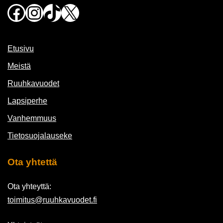
Facebook
Instagram
TikTok
X
Etusivu
Meistä
Ruuhkavuodet
Lapsiperhe
Vanhemmuus
Tietosuojalauseke
Ota yhtettä
Ota yhteyttä:
toimitus@ruuhkavuodet.fi