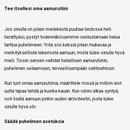
Tee itsellesi oma aamurutiini
Jos sinulla on jotain mielekästä puuhaa tiedossa heti
herättyäsi, pystyt todennäköisemmin vastustamaan halua
tarttua puhelimeen. Yritä siis keksiä jotain mukavaa ja
merkityksellistä tekemistä aamuun, mistä tulee sinulle hyvä
mieli. Toisin sanoen vaihdat haitallisen aamurutiinin,
puhelimen selaamisen, terveellisempään vaihtoehtoon.
Kun luot omaa aamurutiinia, määrittele missä ja milloin aiot
uutta tapaa tehdä ja kuinka kauan. Kun rutiini alkaa syntyä,
voit lisätä aamuun jonkin uuden aktiviteetin, josta tulee
sinulle hyvä olo.
Säädä puhelimen asetuksia