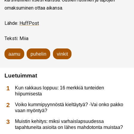
omaksuminen ottaa aikansa.
Lähde:
HuffPost
Teksti: Miia
aamu
puhelin
vinkit
Luetuimmat
Kun rakkaus loppuu: 16 merkkiä tunteiden
hiipumisesta
Voiko kummipyynnöstä kieltäytyä? -Vai onko pakko
vaan myöntyä?
Muistin kehitys: miksi varhaislapsuudessa
tapahtuneita asioita on lähes mahdotonta muistaa?