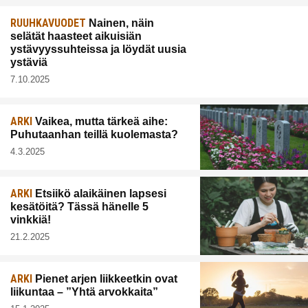
RUUHKAVUODET
Nainen, näin
selätät haasteet aikuisiän
ystävyyssuhteissa ja löydät uusia
ystäviä
7.10.2025
ARKI
Vaikea, mutta tärkeä aihe:
Puhutaanhan teillä kuolemasta?
4.3.2025
ARKI
Etsiikö alaikäinen lapsesi
kesätöitä? Tässä hänelle 5
vinkkiä!
21.2.2025
ARKI
Pienet arjen liikkeetkin ovat
liikuntaa – ”Yhtä arvokkaita”