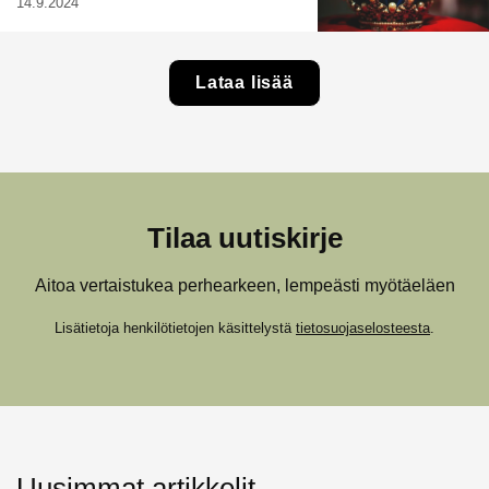
14.9.2024
Lataa lisää
Tilaa uutiskirje
Aitoa vertaistukea perhearkeen, lempeästi myötäeläen
Lisätietoja henkilötietojen käsittelystä
tietosuojaselosteesta
.
Uusimmat artikkelit