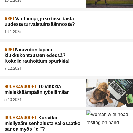
15.1.2025
ARKI
Vanhempi, joko tiesit tästä
uudesta turvaistuinsäännöstä?
13.1.2025
ARKI
Neuvoton lapsen
kiukkukohtausten edessä?
Kokeile rauhoittumispurkkia!
7.12.2024
RUUHKAVUODET
10 vinkkiä
mielekkäämpään työelämään
5.10.2024
RUUHKAVUODET
Kärsitkö
miellyttämisenhalusta vai osaatko
sanoa myös “ei”?