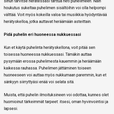
sinun tarvitse herätessäsi tarttua heti puhelimeen. Näin
houkutus sukeltaa puhelimen sisältöihin voi olla helpompi
välttää. Voit myös kokeilla valoa tai musiikkia hyödyntävää
herätyskelloa, jotka auttavat heräämään asteittain.
Pidä puhelin eri huoneessa nukkuessasi
Kun et käytä puhelinta herätyskellona, voit pitää sen
toisessa huoneessa nukkuessasi. Tämäkin auttaa
pysymään erossa puhelimesta kauemmin ja heräämään
kaikessa rauhassa. Puhelimen jättäminen toiseen
huoneeseen voi auttaa myös nukkumaan paremmin, kun et
sänkyyn siirryttyäsi enää voi selata sitä.
Muista, että puhelin ilmoituksineen voi odottaa, kunnes olet
huomioinut tärkeimmät tarpeet: itsesi, oman hyvinvointisi ja
lapsesi.