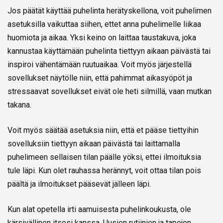
Jos päätät käyttää puhelinta herätyskellona, voit puhelimen
asetuksilla vaikuttaa siihen, ettet anna puhelimelle liikaa
huomiota ja aikaa. Yksi keino on laittaa taustakuva, joka
kannustaa käyttämään puhelinta tiettyyn aikaan päivästä tai
inspiroi vähentämään ruutuaikaa. Voit myös järjestellä
sovellukset näytölle niin, että pahimmat aikasyöpöt ja
stressaavat sovellukset eivät ole heti silmillä, vaan mutkan
takana.
Voit myös säätää asetuksia niin, että et pääse tiettyihin
sovelluksiin tiettyyn aikaan päivästä tai laittamalla
puhelimeen sellaisen tilan päälle yöksi, ettei ilmoituksia
tule läpi. Kun olet rauhassa herännyt, voit ottaa tilan pois
päältä ja ilmoitukset pääsevät jälleen läpi.
Kun alat opetella irti aamuisesta puhelinkoukusta, ole
kärsivällinen itsesi kanssa. Uusien rutiinien ja tapojen