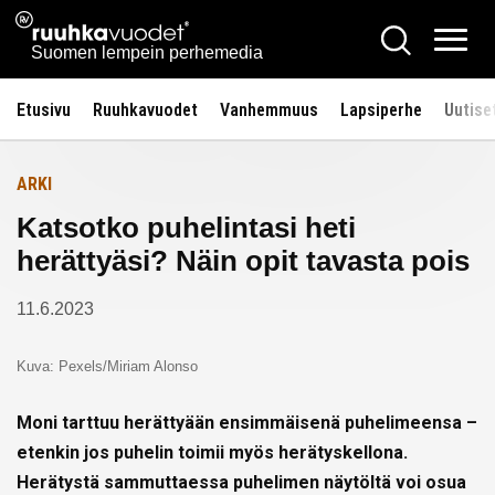
Siirry
Ruuhkavuodet.fi
Hae
Etusivulle
sisältöön
Vali
Suomen lempein perhemedia
Etusivu
Ruuhkavuodet
Vanhemmuus
Lapsiperhe
Uutise
ARKI
Katsotko puhelintasi heti
herättyäsi? Näin opit tavasta pois
11.6.2023
Kuva: Pexels/Miriam Alonso
Moni tarttuu herättyään ensimmäisenä puhelimeensa –
etenkin jos puhelin toimii myös herätyskellona.
Herätystä sammuttaessa puhelimen näytöltä voi osua