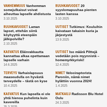
VANHEMMUUS
Vanhemman
RUUHKAVUODET
20
somejulkaisut voivat
syyslomapuuhaa pienten
aiheuttaa lapselle ahdistusta
lasten kanssa
3.10.2025
3.10.2025
RUUHKAVUODET
Laman
UUTISET
Tutkimus: Kouluihin
lapset, ettehän siirrä
kaivataan takaisin kuria ja
köyhyyttä eteenpäin
järjestystä
jälkipolville?
13.9.2025
2.10.2025
KASVATUS
Eläinrakkautta
UUTISET
Iso määrä Pilttejä
kannattaa alkaa opettamaan
vedetään pois myynnistä –
lapselle varhain
homemyrkkyriski!
14.6.2025
12.4.2025
TERVEYS
Varhaislapsuus
NIMET
Velociraptorista
maaseudulla on hyvästä
Paroniin, nämä nimet
terveydelle – tästä on kyse
hylättiin vuonna 2024!
10.4.2025
1.4.2025
KASVATUS
Kun lapsella ei ole
MATKAILU
Radisson Blu Hotel
yhtä hienoa puhelinta kuin
Oulu
kavereilla
24.3.2025
25.3.2025