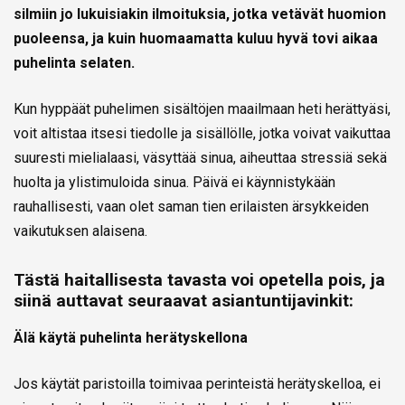
silmiin jo lukuisiakin ilmoituksia, jotka vetävät huomion
puoleensa, ja kuin huomaamatta kuluu hyvä tovi aikaa
puhelinta selaten.
Kun hyppäät puhelimen sisältöjen maailmaan heti herättyäsi,
voit altistaa itsesi tiedolle ja sisällölle, jotka voivat vaikuttaa
suuresti mielialaasi, väsyttää sinua, aiheuttaa stressiä sekä
huolta ja ylistimuloida sinua. Päivä ei käynnistykään
rauhallisesti, vaan olet saman tien erilaisten ärsykkeiden
vaikutuksen alaisena.
Tästä haitallisesta tavasta voi opetella pois, ja
siinä auttavat seuraavat asiantuntijavinkit:
Älä käytä puhelinta herätyskellona
Jos käytät paristoilla toimivaa perinteistä herätyskelloa, ei