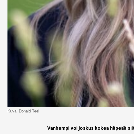
Kuva: Donald Teel
Vanhempi voi joskus kokea häpeää siit