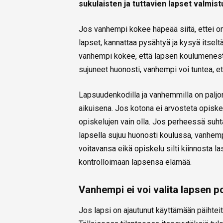
sukulaisten ja tuttavien lapset valmis
Jos vanhempi kokee häpeää siitä, ettei om
lapset, kannattaa pysähtyä ja kysyä itselt
vanhempi kokee, että lapsen koulumenest
sujuneet huonosti, vanhempi voi tuntea, e
Lapsuudenkodilla ja vanhemmilla on paljo
aikuisena. Jos kotona ei arvosteta opisk
opiskelujen vain olla. Jos perheessä suht
lapsella sujuu huonosti koulussa, vanhemp
voitavansa eikä opiskelu silti kiinnosta l
kontrolloimaan lapsensa elämää.
Vanhempi ei voi valita lapsen 
Jos lapsi on ajautunut käyttämään päihtei