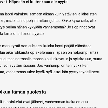
tuvat. Häpeään ei kuitenkaan ole syytä.
a lapsi valmistu samaan aikaan kuin ystävien ja läheisten
ään, mistä tunne pohjimmiltaan johtuu. Onko kyse siitä, että
ys peilaa hänen kykyjään vanhempana? Jos opinnot ovat
ttä tämä olisi hänen syynsä.
n merkitystä sen suhteen, kuinka lapsi pärjää elämässä
elua eikä rohkaista opiskelemaan, lapsen on helpompi antaa
audutaan normaalin tapaan koulunkäyntiin ja opiskeluun, mutta
i voi syyttää itseään. Jos vanhempi on tehnyt kaiken
asta, vanhemman tulee hyväksyä, ettei hän pysty täydellisesti
polkua tämän puolesta
tä ja opiskelut ovat jääneet, vanhemman tuska on suuri.