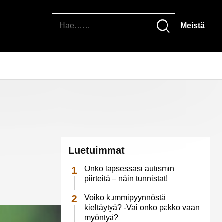
Hae
Meistä
Luetuimmat
Onko lapsessasi autismin
piirteitä – näin tunnistat!
Voiko kummipyynnöstä
kieltäytyä? -Vai onko pakko vaan
myöntyä?