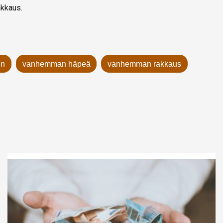
akkaus.
en
vanhemman häpeä
vanhemman rakkaus