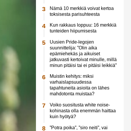
Nämä 10 merkkiä voivat kertoa
toksisesta parisuhteesta
Kun rakkaus loppuu: 16 merkkiä
tunteiden hiipumisesta
Uusien Pride-legojen
suunnittelija: ”Olin aika
epämiehekäs ja aikuiset
jatkuvasti kertoivat minulle, millä
minun pitäisi tai ei pitäisi leikkiä”
Muistin kehitys: miksi
varhaislapsuudessa
tapahtuneita asioita on lähes
mahdotonta muistaa?
Voiko suositusta white noise-
kohinasta olla enemmän haittaa
kuin hyötyä?
”Potra poika”, ”siro neiti”, vai