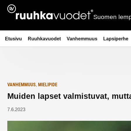
Siirry
Etusivulle
sisältöön
Suomen lemp
Ruuhkavuodet.fi
Etusivu
Ruuhkavuodet
Vanhemmuus
Lapsiperhe
VANHEMMUUS
MIELIPIDE
,
Muiden lapset valmistuvat, mutt
7.6.2023