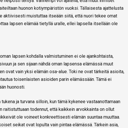
e helposti tehtyä. Vanhempi voi ajatella, että muut ihmiset
aiteiltaan huonon kotiympäristön vuoksi. Tällaisesta ajattelusta
aktiivisesti muistuttaa itseään siitä, että nuori tekee omat
taa lapsen elämää tietyllä uralle, ellei lapsella itsellään ole
i oman lapsen kohdalla valmistuminen ei ole ajankohtaista,
 sivuun ja sen sijaan nähdä oman lapsensa elämässä muut
en ovat vain yksi elämän osa-alue. Toki ne ovat tärkeitä asioita,
tautua toisenlaisten asioiden parin elämässään. Tämä ei
ään huonosti.
 tukena ja turvana silloin, kun tämä kykenee vastaanottamaan
raitistuttuaan todennut, että kaikkein arvokkainta on ollut
aikkeivät ole voineet konkreettisesti elämän suuntaa muuttaa.
iset seikat ovat lopulta vain pintaa elämässä. Tärkein asia,