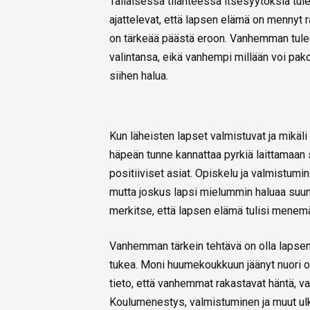
Tällaisessa tilanteessa itsesyytöksiä tule
ajattelevat, että lapsen elämä on mennyt r
on tärkeää päästä eroon. Vanhemman tulee 
valintansa, eikä vanhempi millään voi pakot
siihen halua.
Kun läheisten lapset valmistuvat ja mikäl
häpeän tunne kannattaa pyrkiä laittamaan
positiiviset asiat. Opiskelu ja valmistumin
mutta joskus lapsi mielummin haluaa suun
merkitse, että lapsen elämä tulisi menem
Vanhemman tärkein tehtävä on olla lapsen
tukea. Moni huumekoukkuun jäänyt nuori on 
tieto, että vanhemmat rakastavat häntä, v
Koulumenestys, valmistuminen ja muut ulko