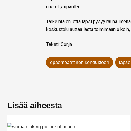
nuoret ympäriltä.
Tärkeintä on, että lapsi pysyy rauhallise
keskustelu auttaa lasta toimimaan oikein, 
Teksti: Sonja
epäempaattinen konduktööri
lapse
Lisää aiheesta