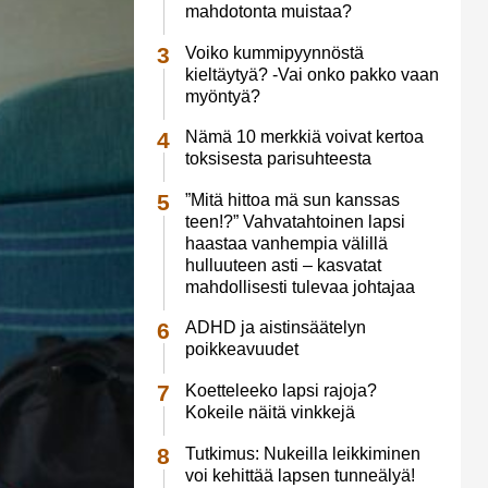
mahdotonta muistaa?
Voiko kummipyynnöstä
kieltäytyä? -Vai onko pakko vaan
myöntyä?
Nämä 10 merkkiä voivat kertoa
toksisesta parisuhteesta
”Mitä hittoa mä sun kanssas
teen!?” Vahvatahtoinen lapsi
haastaa vanhempia välillä
hulluuteen asti – kasvatat
mahdollisesti tulevaa johtajaa
ADHD ja aistinsäätelyn
poikkeavuudet
Koetteleeko lapsi rajoja?
Kokeile näitä vinkkejä
Tutkimus: Nukeilla leikkiminen
voi kehittää lapsen tunneälyä!