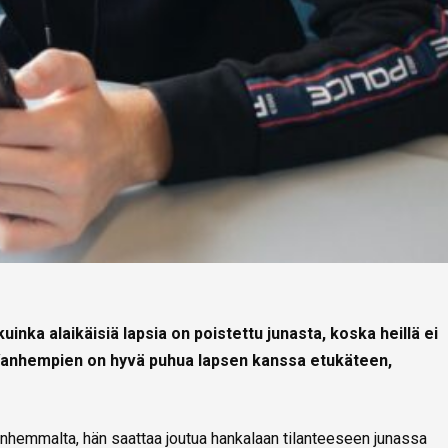
kuinka alaikäisiä lapsia on poistettu junasta, koska heillä ei
. Vanhempien on hyvä puhua lapsen kanssa etukäteen,
vanhemmalta, hän saattaa joutua hankalaan tilanteeseen junassa