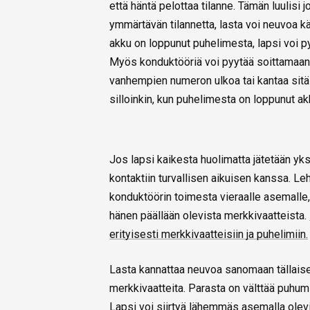
että häntä pelottaa tilanne. Tämän luulisi 
ymmärtävän tilannetta, lasta voi neuvoa 
akku on loppunut puhelimesta, lapsi voi 
Myös konduktööriä voi pyytää soittamaan 
vanhempien numeron ulkoa tai kantaa sitä 
silloinkin, kun puhelimesta on loppunut ak
Jos lapsi kaikesta huolimatta jätetään yks
kontaktiin turvallisen aikuisen kanssa. Lehd
konduktöörin toimesta vieraalle asemalle,
hänen päällään olevista merkkivaatteista.
erityisesti merkkivaatteisiin ja puhelimiin.
Lasta kannattaa neuvoa sanomaan tällaisell
merkkivaatteita. Parasta on välttää puhum
Lapsi voi siirtyä lähemmäs asemalla olevi