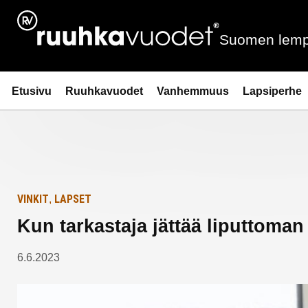
Siirry
Etusivulle
sisältöön
Suomen lemp
Ruuhkavuodet.fi
Etusivu
Ruuhkavuodet
Vanhemmuus
Lapsiperhe
VINKIT
LAPSET
,
Kun tarkastaja jättää liputtoman
6.6.2023