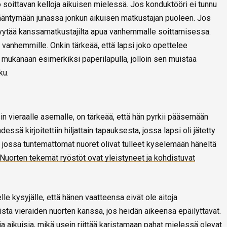
jo soittavan kelloja aikuisen mielessä. Jos konduktööri ei tunnu
kääntymään junassa jonkun aikuisen matkustajan puoleen. Jos
pyytää kanssamatkustajilta apua vanhemmalle soittamisessa.
vanhemmille. Onkin tärkeää, että lapsi joko opettelee
mukanaan esimerkiksi paperilapulla, jolloin sen muistaa
ku.
in vieraalle asemalle, on tärkeää, että hän pyrkii pääsemään
essä kirjoitettiin hiljattain tapauksesta, jossa lapsi oli jätetty
 jossa tuntemattomat nuoret olivat tulleet kyselemään häneltä
Nuorten tekemät ryöstöt ovat yleistyneet ja kohdistuvat
e kysyjälle, että hänen vaatteensa eivät ole aitoja
ista vieraiden nuorten kanssa, jos heidän aikeensa epäilyttävät.
a aikuisia, mikä usein riittää karistamaan pahat mielessä olevat