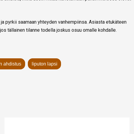
na ja pyrkii saamaan yhteyden vanhempiinsa. Asiasta etukäteen
jos tällainen tilanne todella joskus osuu omalle kohdalle.
n ahdistus
liputon lapsi