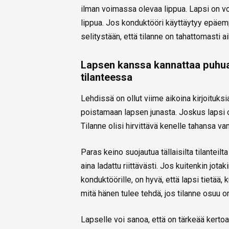
ilman voimassa olevaa lippua. Lapsi on v
lippua. Jos konduktööri käyttäytyy epäem
selitystään, että tilanne on tahattomasti 
Lapsen kanssa kannattaa puhua 
tilanteessa
Lehdissä on ollut viime aikoina kirjoituks
poistamaan lapsen junasta. Joskus lapsi on
Tilanne olisi hirvittävä kenelle tahansa 
Paras keino suojautua tällaisilta tilanteilt
aina ladattu riittävästi. Jos kuitenkin jot
konduktöörille, on hyvä, että lapsi tietää,
mitä hänen tulee tehdä, jos tilanne osuu o
Lapselle voi sanoa, että on tärkeää kerto