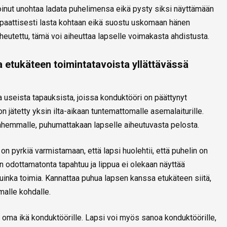
oinut unohtaa ladata puhelimensa eikä pysty siksi näyttämään
paattisesti lasta kohtaan eikä suostu uskomaan hänen
aiheutettu, tämä voi aiheuttaa lapselle voimakasta ahdistusta.
etukäteen toimintatavoista yllättävässä
ia useista tapauksista, joissa konduktööri on päättynyt
 jätetty yksin ilta-aikaan tuntemattomalle asemalaiturille.
vanhemmalle, puhumattakaan lapselle aiheutuvasta pelosta.
a on pyrkiä varmistamaan, että lapsi huolehtii, että puhelin on
akin odottamatonta tapahtuu ja lippua ei olekaan näyttää
 kuinka toimia. Kannattaa puhua lapsen kanssa etukäteen siitä,
malle kohdalle.
a oma ikä konduktöörille. Lapsi voi myös sanoa konduktöörille,