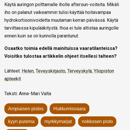
Käytä auringon polttamalle iholle aftersun-voiteita. Mikäli
iho on palanut vaikeammin tulisi käyttää hoitavampaa
hydrokortisonivoidetta muutaman kerran päivässä. Käytä
tarvittaessa kipulääkitystä. Ihoa ei tule altistaa auringolle
ennen kuin se on kunnolla parantunut.
Osaatko toimia edellä mainituissa vaaratilanteissa?
Voisitko tulostaa artikkelin ohjeet itsellesi talteen?
Lähteet:
Helen
,
Teveyskirjasto
,
Terveyskylä
,
Yliopiston
apteekit
Teksti: Anne-Mari Valta
Ampiaisen pistos
Hukkumisvaara
kyyn purema
myrkkymarjat
nokkosen pisto