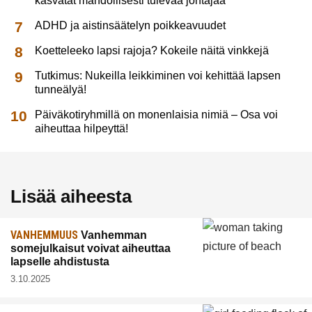
kasvatat mahdollisesti tulevaa johtajaa
ADHD ja aistinsäätelyn poikkeavuudet
Koetteleeko lapsi rajoja? Kokeile näitä vinkkejä
Tutkimus: Nukeilla leikkiminen voi kehittää lapsen
tunneälyä!
Päiväkotiryhmillä on monenlaisia nimiä – Osa voi
aiheuttaa hilpeyttä!
Lisää aiheesta
VANHEMMUUS
Vanhemman
somejulkaisut voivat aiheuttaa
lapselle ahdistusta
3.10.2025