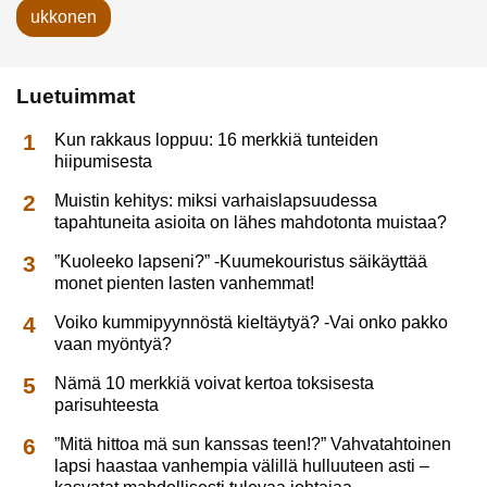
ukkonen
Luetuimmat
Kun rakkaus loppuu: 16 merkkiä tunteiden
hiipumisesta
Muistin kehitys: miksi varhaislapsuudessa
tapahtuneita asioita on lähes mahdotonta muistaa?
”Kuoleeko lapseni?” -Kuumekouristus säikäyttää
monet pienten lasten vanhemmat!
Voiko kummipyynnöstä kieltäytyä? -Vai onko pakko
vaan myöntyä?
Nämä 10 merkkiä voivat kertoa toksisesta
parisuhteesta
”Mitä hittoa mä sun kanssas teen!?” Vahvatahtoinen
lapsi haastaa vanhempia välillä hulluuteen asti –