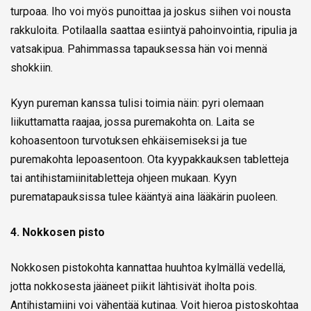
turpoaa. Iho voi myös punoittaa ja joskus siihen voi nousta
rakkuloita. Potilaalla saattaa esiintyä pahoinvointia, ripulia ja
vatsakipua. Pahimmassa tapauksessa hän voi mennä
shokkiin.
Kyyn pureman kanssa tulisi toimia näin: pyri olemaan
liikuttamatta raajaa, jossa puremakohta on. Laita se
kohoasentoon turvotuksen ehkäisemiseksi ja tue
puremakohta lepoasentoon. Ota kyypakkauksen tabletteja
tai antihistamiinitabletteja ohjeen mukaan. Kyyn
purematapauksissa tulee kääntyä aina lääkärin puoleen.
4. Nokkosen pisto
Nokkosen pistokohta kannattaa huuhtoa kylmällä vedellä,
jotta nokkosesta jääneet piikit lähtisivät iholta pois.
Antihistamiini voi vähentää kutinaa. Voit hieroa pistoskohtaa