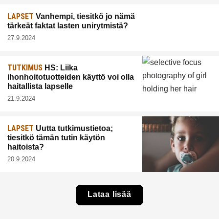
LAPSET
Vanhempi, tiesitkö jo nämä
tärkeät faktat lasten unirytmistä?
27.9.2024
TUTKIMUS
HS: Liika
ihonhoitotuotteiden käyttö voi olla
haitallista lapselle
21.9.2024
LAPSET
Uutta tutkimustietoa;
tiesitkö tämän tutin käytön
haitoista?
20.9.2024
Lataa lisää