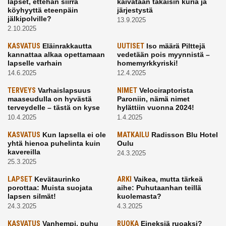
lapset, ettehän siirrä
kaivataan takaisin kuria ja
köyhyyttä eteenpäin
järjestystä
jälkipolville?
13.9.2025
2.10.2025
KASVATUS
Eläinrakkautta
UUTISET
Iso määrä Pilttejä
kannattaa alkaa opettamaan
vedetään pois myynnistä –
lapselle varhain
homemyrkkyriski!
14.6.2025
12.4.2025
TERVEYS
Varhaislapsuus
NIMET
Velociraptorista
maaseudulla on hyvästä
Paroniin, nämä nimet
terveydelle – tästä on kyse
hylättiin vuonna 2024!
10.4.2025
1.4.2025
KASVATUS
Kun lapsella ei ole
MATKAILU
Radisson Blu Hotel
yhtä hienoa puhelinta kuin
Oulu
kavereilla
24.3.2025
25.3.2025
LAPSET
Kevätaurinko
ARKI
Vaikea, mutta tärkeä
porottaa: Muista suojata
aihe: Puhutaanhan teillä
lapsen silmät!
kuolemasta?
24.3.2025
4.3.2025
KASVATUS
Vanhempi, puhu
RUOKA
Eineksiä ruoaksi?