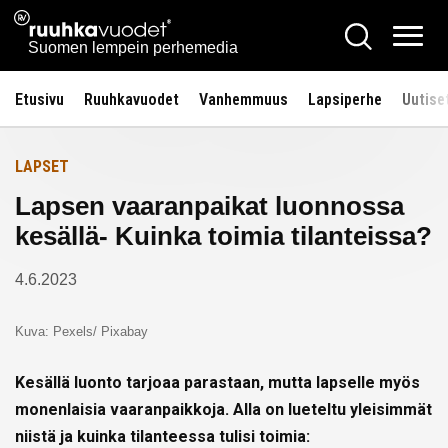
Siirry
Ruuhkavuodet.fi
Hae
Etusivulle
sisältöön
Vali
Suomen lempein perhemedia
Etusivu
Ruuhkavuodet
Vanhemmuus
Lapsiperhe
Uutise
LAPSET
Lapsen vaaranpaikat luonnossa
kesällä- Kuinka toimia tilanteissa?
4.6.2023
Kuva: Pexels/ Pixabay
Kesällä luonto tarjoaa parastaan, mutta lapselle myös
monenlaisia vaaranpaikkoja. Alla on lueteltu yleisimmät
niistä ja kuinka tilanteessa tulisi toimia: