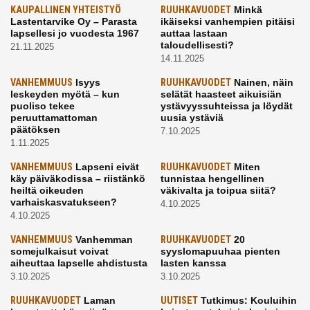
KAUPALLINEN YHTEISTYÖ
RUUHKAVUODET
Minkä
Lastentarvike Oy – Parasta
ikäiseksi vanhempien pitäisi
lapsellesi jo vuodesta 1967
auttaa lastaan
taloudellisesti?
21.11.2025
14.11.2025
VANHEMMUUS
Isyys
RUUHKAVUODET
Nainen, näin
leskeyden myötä – kun
selätät haasteet aikuisiän
puoliso tekee
ystävyyssuhteissa ja löydät
peruuttamattoman
uusia ystäviä
päätöksen
7.10.2025
1.11.2025
VANHEMMUUS
Lapseni eivät
RUUHKAVUODET
Miten
käy päiväkodissa – riistänkö
tunnistaa hengellinen
heiltä oikeuden
väkivalta ja toipua siitä?
varhaiskasvatukseen?
4.10.2025
4.10.2025
VANHEMMUUS
Vanhemman
RUUHKAVUODET
20
somejulkaisut voivat
syyslomapuuhaa pienten
aiheuttaa lapselle ahdistusta
lasten kanssa
3.10.2025
3.10.2025
RUUHKAVUODET
Laman
UUTISET
Tutkimus: Kouluihin