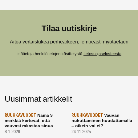
Tilaa uutiskirje
Aitoa vertaistukea perhearkeen, lempeästi myötäeläen
Lisätietoja henkilötietojen käsittelystä
tietosuojaselosteesta
.
Uusimmat artikkelit
RUUHKAVUODET
Nämä 9
RUUHKAVUODET
Vauvan
merkkiä kertovat, että
nukuttaminen huudattamalla
vauvasi rakastaa sinua
– oikein vai ei?
8.1.2026
24.11.2025