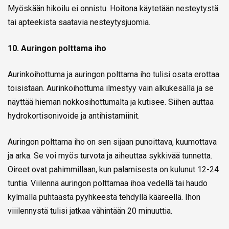
Myöskään hikoilu ei onnistu. Hoitona käytetään nesteytystä
tai apteekista saatavia nesteytysjuomia.
10. Auringon polttama iho
Aurinkoihottuma ja auringon polttama iho tulisi osata erottaa
toisistaan. Aurinkoihottuma ilmestyy vain alkukesällä ja se
näyttää hieman nokkosihottumalta ja kutisee. Siihen auttaa
hydrokortisonivoide ja antihistamiinit.
Auringon polttama iho on sen sijaan punoittava, kuumottava
ja arka. Se voi myös turvota ja aiheuttaa sykkivää tunnetta.
Oireet ovat pahimmillaan, kun palamisesta on kulunut 12-24
tuntia. Viilennä auringon polttamaa ihoa vedellä tai haudo
kylmällä puhtaasta pyyhkeestä tehdyllä kääreellä. Ihon
viiilennystä tulisi jatkaa vähintään 20 minuuttia.