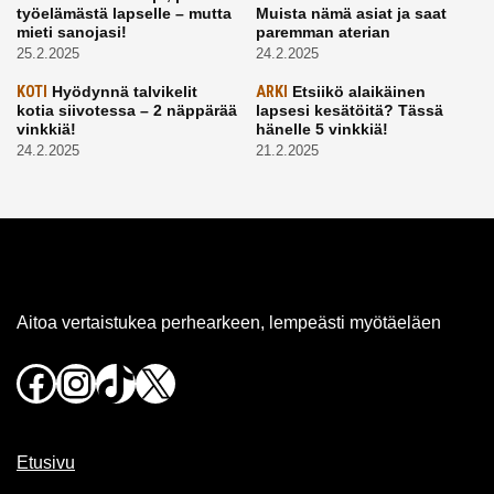
työelämästä lapselle – mutta
Muista nämä asiat ja saat
mieti sanojasi!
paremman aterian
25.2.2025
24.2.2025
KOTI
Hyödynnä talvikelit
ARKI
Etsiikö alaikäinen
kotia siivotessa – 2 näppärää
lapsesi kesätöitä? Tässä
vinkkiä!
hänelle 5 vinkkiä!
24.2.2025
21.2.2025
Aitoa vertaistukea perhearkeen, lempeästi myötäeläen
Facebook
Instagram
TikTok
X
Etusivu