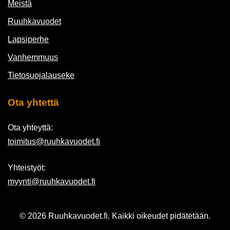
Meistä
Ruuhkavuodet
Lapsiperhe
Vanhemmuus
Tietosuojalauseke
Ota yhtettä
Ota yhteyttä:
toimitus@ruuhkavuodet.fi
Yhteistyöt:
myynti@ruuhkavuodet.fi
© 2026 Ruuhkavuodet.fi. Kaikki oikeudet pidätetään.