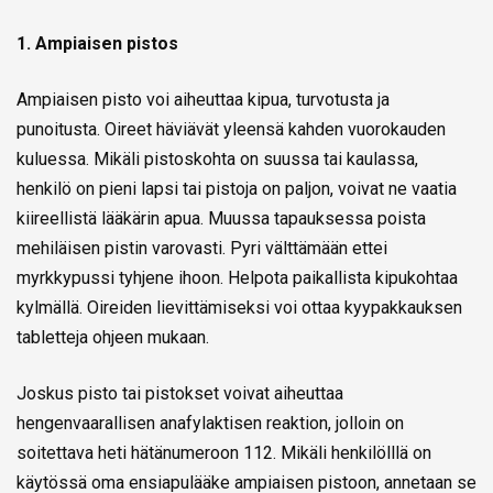
1. Ampiaisen pistos
Ampiaisen pisto voi aiheuttaa kipua, turvotusta ja
punoitusta. Oireet häviävät yleensä kahden vuorokauden
kuluessa. Mikäli pistoskohta on suussa tai kaulassa,
henkilö on pieni lapsi tai pistoja on paljon, voivat ne vaatia
kiireellistä lääkärin apua. Muussa tapauksessa poista
mehiläisen pistin varovasti. Pyri välttämään ettei
myrkkypussi tyhjene ihoon. Helpota paikallista kipukohtaa
kylmällä. Oireiden lievittämiseksi voi ottaa kyypakkauksen
tabletteja ohjeen mukaan.
Joskus pisto tai pistokset voivat aiheuttaa
hengenvaarallisen anafylaktisen reaktion, jolloin on
soitettava heti hätänumeroon 112. Mikäli henkilölllä on
käytössä oma ensiapulääke ampiaisen pistoon, annetaan se