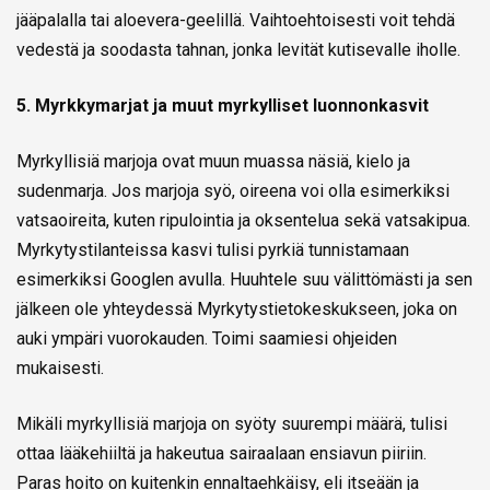
jääpalalla tai aloevera-geelillä. Vaihtoehtoisesti voit tehdä
vedestä ja soodasta tahnan, jonka levität kutisevalle iholle.
5. Myrkkymarjat ja muut myrkylliset luonnonkasvit
Myrkyllisiä marjoja ovat muun muassa näsiä, kielo ja
sudenmarja. Jos marjoja syö, oireena voi olla esimerkiksi
vatsaoireita, kuten ripulointia ja oksentelua sekä vatsakipua.
Myrkytystilanteissa kasvi tulisi pyrkiä tunnistamaan
esimerkiksi Googlen avulla. Huuhtele suu välittömästi ja sen
jälkeen ole yhteydessä Myrkytystietokeskukseen, joka on
auki ympäri vuorokauden. Toimi saamiesi ohjeiden
mukaisesti.
Mikäli myrkyllisiä marjoja on syöty suurempi määrä, tulisi
ottaa lääkehiiltä ja hakeutua sairaalaan ensiavun piiriin.
Paras hoito on kuitenkin ennaltaehkäisy, eli itseään ja