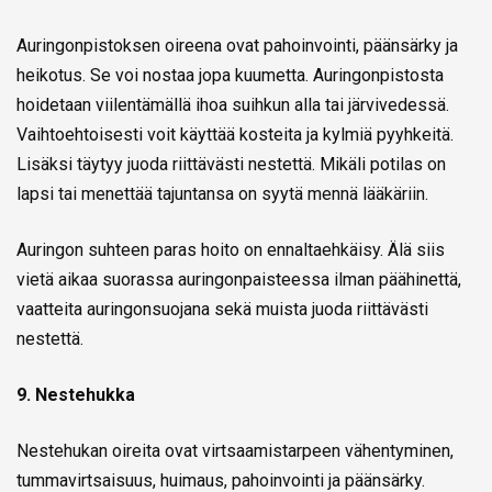
Auringonpistoksen oireena ovat pahoinvointi, päänsärky ja
heikotus. Se voi nostaa jopa kuumetta. Auringonpistosta
hoidetaan viilentämällä ihoa suihkun alla tai järvivedessä.
Vaihtoehtoisesti voit käyttää kosteita ja kylmiä pyyhkeitä.
Lisäksi täytyy juoda riittävästi nestettä. Mikäli potilas on
lapsi tai menettää tajuntansa on syytä mennä lääkäriin.
Auringon suhteen paras hoito on ennaltaehkäisy. Älä siis
vietä aikaa suorassa auringonpaisteessa ilman päähinettä,
vaatteita auringonsuojana sekä muista juoda riittävästi
nestettä.
9. Nestehukka
Nestehukan oireita ovat virtsaamistarpeen vähentyminen,
tummavirtsaisuus, huimaus, pahoinvointi ja päänsärky.