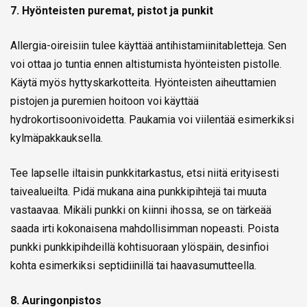
7. Hyönteisten puremat, pistot ja punkit
Allergia-oireisiin tulee käyttää antihistamiinitabletteja. Sen
voi ottaa jo tuntia ennen altistumista hyönteisten pistolle.
Käytä myös hyttyskarkotteita. Hyönteisten aiheuttamien
pistojen ja puremien hoitoon voi käyttää
hydrokortisoonivoidetta. Paukamia voi viilentää esimerkiksi
kylmäpakkauksella.
Tee lapselle iltaisin punkkitarkastus, etsi niitä erityisesti
taivealueilta. Pidä mukana aina punkkipihtejä tai muuta
vastaavaa. Mikäli punkki on kiinni ihossa, se on tärkeää
saada irti kokonaisena mahdollisimman nopeasti. Poista
punkki punkkipihdeillä kohtisuoraan ylöspäin, desinfioi
kohta esimerkiksi septidiinillä tai haavasumutteella.
8. Auringonpistos