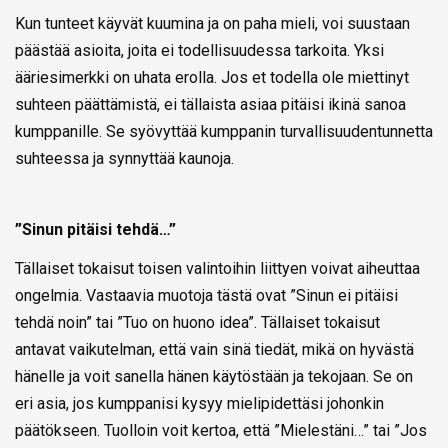
Kun tunteet käyvät kuumina ja on paha mieli, voi suustaan
päästää asioita, joita ei todellisuudessa tarkoita. Yksi
ääriesimerkki on uhata erolla. Jos et todella ole miettinyt
suhteen päättämistä, ei tällaista asiaa pitäisi ikinä sanoa
kumppanille. Se syövyttää kumppanin turvallisuudentunnetta
suhteessa ja synnyttää kaunoja.
”Sinun pitäisi tehdä…”
Tällaiset tokaisut toisen valintoihin liittyen voivat aiheuttaa
ongelmia. Vastaavia muotoja tästä ovat ”Sinun ei pitäisi
tehdä noin” tai ”Tuo on huono idea”. Tällaiset tokaisut
antavat vaikutelman, että vain sinä tiedät, mikä on hyvästä
hänelle ja voit sanella hänen käytöstään ja tekojaan. Se on
eri asia, jos kumppanisi kysyy mielipidettäsi johonkin
päätökseen. Tuolloin voit kertoa, että ”Mielestäni…” tai ”Jos