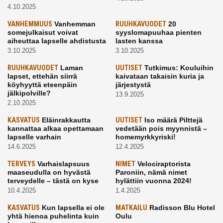
4.10.2025
VANHEMMUUS
Vanhemman
RUUHKAVUODET
20
somejulkaisut voivat
syyslomapuuhaa pienten
aiheuttaa lapselle ahdistusta
lasten kanssa
3.10.2025
3.10.2025
RUUHKAVUODET
Laman
UUTISET
Tutkimus: Kouluihin
lapset, ettehän siirrä
kaivataan takaisin kuria ja
köyhyyttä eteenpäin
järjestystä
jälkipolville?
13.9.2025
2.10.2025
KASVATUS
Eläinrakkautta
UUTISET
Iso määrä Pilttejä
kannattaa alkaa opettamaan
vedetään pois myynnistä –
lapselle varhain
homemyrkkyriski!
14.6.2025
12.4.2025
TERVEYS
Varhaislapsuus
NIMET
Velociraptorista
maaseudulla on hyvästä
Paroniin, nämä nimet
terveydelle – tästä on kyse
hylättiin vuonna 2024!
10.4.2025
1.4.2025
KASVATUS
Kun lapsella ei ole
MATKAILU
Radisson Blu Hotel
yhtä hienoa puhelinta kuin
Oulu