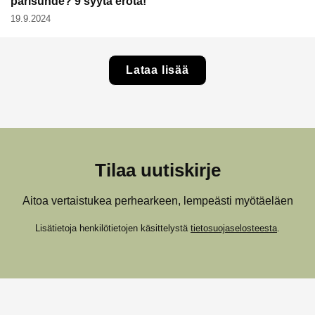
parisuhde? 9 syytä erota!
19.9.2024
Lataa lisää
Tilaa uutiskirje
Aitoa vertaistukea perhearkeen, lempeästi myötäeläen
Lisätietoja henkilötietojen käsittelystä
tietosuojaselosteesta
.