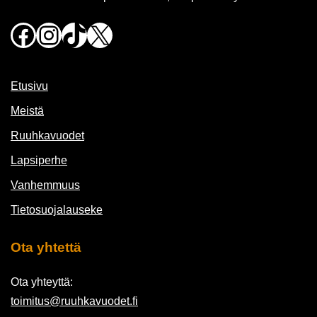
Facebook
Instagram
TikTok
X
Etusivu
Meistä
Ruuhkavuodet
Lapsiperhe
Vanhemmuus
Tietosuojalauseke
Ota yhtettä
Ota yhteyttä:
toimitus@ruuhkavuodet.fi