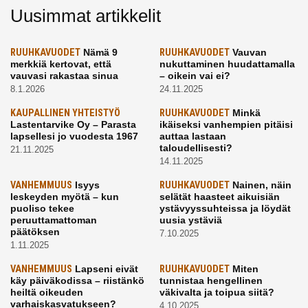
Uusimmat artikkelit
RUUHKAVUODET
Nämä 9
RUUHKAVUODET
Vauvan
merkkiä kertovat, että
nukuttaminen huudattamalla
vauvasi rakastaa sinua
– oikein vai ei?
8.1.2026
24.11.2025
KAUPALLINEN YHTEISTYÖ
RUUHKAVUODET
Minkä
Lastentarvike Oy – Parasta
ikäiseksi vanhempien pitäisi
lapsellesi jo vuodesta 1967
auttaa lastaan
taloudellisesti?
21.11.2025
14.11.2025
VANHEMMUUS
Isyys
RUUHKAVUODET
Nainen, näin
leskeyden myötä – kun
selätät haasteet aikuisiän
puoliso tekee
ystävyyssuhteissa ja löydät
peruuttamattoman
uusia ystäviä
päätöksen
7.10.2025
1.11.2025
VANHEMMUUS
Lapseni eivät
RUUHKAVUODET
Miten
käy päiväkodissa – riistänkö
tunnistaa hengellinen
heiltä oikeuden
väkivalta ja toipua siitä?
varhaiskasvatukseen?
4.10.2025