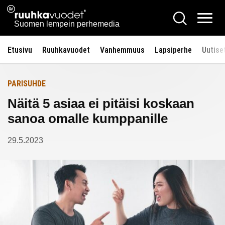
Siirry
Ruuhkavuodet.fi
Hae
Etusivulle
sisältöön
Vali
Suomen lempein perhemedia
Etusivu
Ruuhkavuodet
Vanhemmuus
Lapsiperhe
Uutise
PARISUHDE
Näitä 5 asiaa ei pitäisi koskaan
sanoa omalle kumppanille
29.5.2023