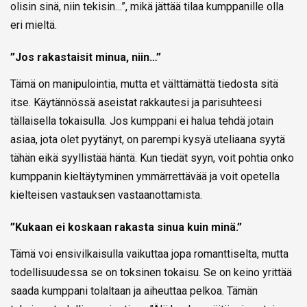
olisin sinä, niin tekisin…”, mikä jättää tilaa kumppanille olla
eri mieltä.
”Jos rakastaisit minua, niin…”
Tämä on manipulointia, mutta et välttämättä tiedosta sitä
itse. Käytännössä aseistat rakkautesi ja parisuhteesi
tällaisella tokaisulla. Jos kumppani ei halua tehdä jotain
asiaa, jota olet pyytänyt, on parempi kysyä uteliaana syytä
tähän eikä syyllistää häntä. Kun tiedät syyn, voit pohtia onko
kumppanin kieltäytyminen ymmärrettävää ja voit opetella
kielteisen vastauksen vastaanottamista.
”Kukaan ei koskaan rakasta sinua kuin minä.”
Tämä voi ensivilkaisulla vaikuttaa jopa romanttiselta, mutta
todellisuudessa se on toksinen tokaisu. Se on keino yrittää
saada kumppani tolaltaan ja aiheuttaa pelkoa. Tämän