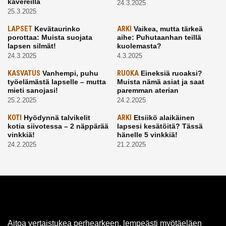
kavereilla
24.3.2025
25.3.2025
LAPSET
Kevätaurinko
ARKI
Vaikea, mutta tärkeä
porottaa: Muista suojata
aihe: Puhutaanhan teillä
lapsen silmät!
kuolemasta?
24.3.2025
4.3.2025
KASVATUS
Vanhempi, puhu
RUOKA
Eineksiä ruoaksi?
työelämästä lapselle – mutta
Muista nämä asiat ja saat
mieti sanojasi!
paremman aterian
25.2.2025
24.2.2025
KOTI
Hyödynnä talvikelit
ARKI
Etsiikö alaikäinen
kotia siivotessa – 2 näppärää
lapsesi kesätöitä? Tässä
vinkkiä!
hänelle 5 vinkkiä!
24.2.2025
21.2.2025
Aitoa vertaistukea perhearkeen, lempeästi myötäeläen