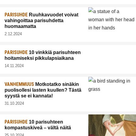
PARISUHDE
Ruuhkavuodet voivat
vahingoittaa parisuhdetta
huomaamatta
2.12.2024
PARISUHDE
10 vinkkiä parisuhteen
hoitamiseksi pikkulapsiaikana
14.11.2024
VANHEMMUUS
Motkotatko sinäkin
puolisollesi lasten kuullen? Tästä
syystä se ei kannata!
31.10.2024
PARISUHDE
10 parisuhteen
kompastuskiveä – vältä näitä
25.10.2024