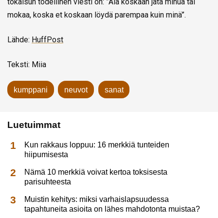
tokaisun todellinen viesti on: ”Älä koskaan jätä minua tai
mokaa, koska et koskaan löydä parempaa kuin minä”.
Lähde:
HuffPost
Teksti: Miia
kumppani
neuvot
sanat
Luetuimmat
Kun rakkaus loppuu: 16 merkkiä tunteiden
hiipumisesta
Nämä 10 merkkiä voivat kertoa toksisesta
parisuhteesta
Muistin kehitys: miksi varhaislapsuudessa
tapahtuneita asioita on lähes mahdotonta muistaa?