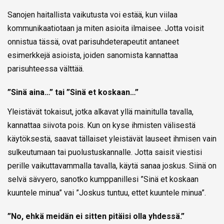
Sanojen haitallista vaikutusta voi estää, kun viilaa
kommunikaatiotaan ja miten asioita ilmaisee. Jotta voisit
onnistua tässä, ovat parisuhdeterapeutit antaneet
esimerkkejä asioista, joiden sanomista kannattaa
parisuhteessa välttää.
”Sinä aina…” tai ”Sinä et koskaan…”
Yleistävät tokaisut, jotka alkavat yllä mainitulla tavalla,
kannattaa siivota pois. Kun on kyse ihmisten välisestä
käytöksestä, saavat tällaiset yleistävät lauseet ihmisen vain
sulkeutumaan tai puolustuskannalle. Jotta saisit viestisi
perille vaikuttavammalla tavalla, käytä sanaa joskus. Siinä on
selvä sävyero, sanotko kumppanillesi ”Sinä et koskaan
kuuntele minua” vai ”Joskus tuntuu, ettet kuuntele minua”.
”No, ehkä meidän ei sitten pitäisi olla yhdessä.”