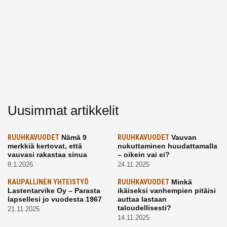
Uusimmat artikkelit
RUUHKAVUODET
Nämä 9
RUUHKAVUODET
Vauvan
merkkiä kertovat, että
nukuttaminen huudattamalla
vauvasi rakastaa sinua
– oikein vai ei?
8.1.2026
24.11.2025
KAUPALLINEN YHTEISTYÖ
RUUHKAVUODET
Minkä
Lastentarvike Oy – Parasta
ikäiseksi vanhempien pitäisi
lapsellesi jo vuodesta 1967
auttaa lastaan
taloudellisesti?
21.11.2025
14.11.2025