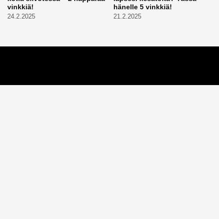
vinkkiä!
hänelle 5 vinkkiä!
24.2.2025
21.2.2025
Aitoa vertaistukea perhearkeen, lempeästi myötäeläen
Facebook
Instagram
TikTok
X
Etusivu
Meistä
Ruuhkavuodet
Lapsiperhe