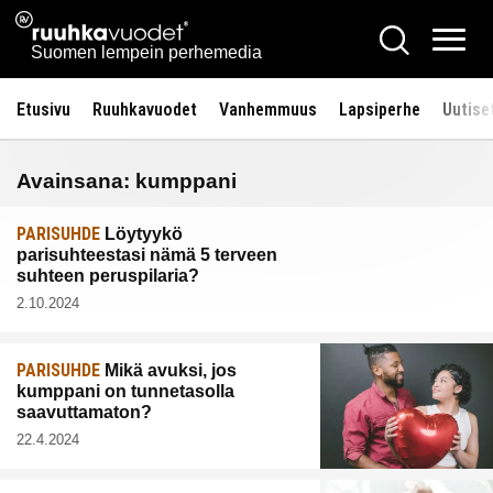
Siirry
Ruuhkavuodet.fi
Hae
sisältöön
Vali
Suomen lempein perhemedia
Etusivu
Ruuhkavuodet
Vanhemmuus
Lapsiperhe
Uutise
Avainsana:
kumppani
PARISUHDE
Löytyykö
parisuhteestasi nämä 5 terveen
suhteen peruspilaria?
2.10.2024
PARISUHDE
Mikä avuksi, jos
kumppani on tunnetasolla
saavuttamaton?
22.4.2024