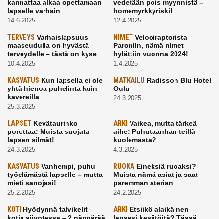
kannattaa alkaa opettamaan
vedetään pois myynnistä –
lapselle varhain
homemyrkkyriski!
14.6.2025
12.4.2025
TERVEYS
Varhaislapsuus
NIMET
Velociraptorista
maaseudulla on hyvästä
Paroniin, nämä nimet
terveydelle – tästä on kyse
hylättiin vuonna 2024!
10.4.2025
1.4.2025
KASVATUS
Kun lapsella ei ole
MATKAILU
Radisson Blu Hotel
yhtä hienoa puhelinta kuin
Oulu
kavereilla
24.3.2025
25.3.2025
LAPSET
Kevätaurinko
ARKI
Vaikea, mutta tärkeä
porottaa: Muista suojata
aihe: Puhutaanhan teillä
lapsen silmät!
kuolemasta?
24.3.2025
4.3.2025
KASVATUS
Vanhempi, puhu
RUOKA
Eineksiä ruoaksi?
työelämästä lapselle – mutta
Muista nämä asiat ja saat
mieti sanojasi!
paremman aterian
25.2.2025
24.2.2025
KOTI
Hyödynnä talvikelit
ARKI
Etsiikö alaikäinen
kotia siivotessa – 2 näppärää
lapsesi kesätöitä? Tässä