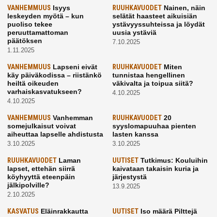
VANHEMMUUS
Isyys
RUUHKAVUODET
Nainen, näin
leskeyden myötä – kun
selätät haasteet aikuisiän
puoliso tekee
ystävyyssuhteissa ja löydät
peruuttamattoman
uusia ystäviä
päätöksen
7.10.2025
1.11.2025
VANHEMMUUS
Lapseni eivät
RUUHKAVUODET
Miten
käy päiväkodissa – riistänkö
tunnistaa hengellinen
heiltä oikeuden
väkivalta ja toipua siitä?
varhaiskasvatukseen?
4.10.2025
4.10.2025
VANHEMMUUS
Vanhemman
RUUHKAVUODET
20
somejulkaisut voivat
syyslomapuuhaa pienten
aiheuttaa lapselle ahdistusta
lasten kanssa
3.10.2025
3.10.2025
RUUHKAVUODET
Laman
UUTISET
Tutkimus: Kouluihin
lapset, ettehän siirrä
kaivataan takaisin kuria ja
köyhyyttä eteenpäin
järjestystä
jälkipolville?
13.9.2025
2.10.2025
KASVATUS
Eläinrakkautta
UUTISET
Iso määrä Pilttejä